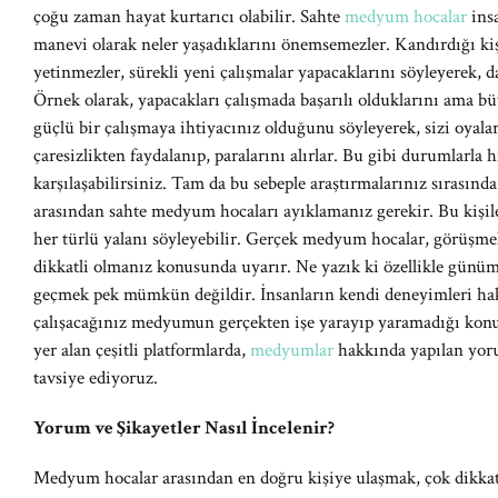
çoğu zaman hayat kurtarıcı olabilir. Sahte
medyum hocalar
ins
manevi olarak neler yaşadıklarını önemsemezler. Kandırdığı kiş
yetinmezler, sürekli yeni çalışmalar yapacaklarını söyleyerek, da
Örnek olarak, yapacakları çalışmada başarılı olduklarını ama 
güçlü bir çalışmaya ihtiyacınız olduğunu söyleyerek, sizi oyala
çaresizlikten faydalanıp, paralarını alırlar. Bu gibi durumlarla
karşılaşabilirsiniz. Tam da bu sebeple araştırmalarınız sırasınd
arasından sahte medyum hocaları ayıklamanız gerekir. Bu kişil
her türlü yalanı söyleyebilir. Gerçek medyum hocalar, görüşmeler
dikkatli olmanız konusunda uyarır. Ne yazık ki özellikle gün
geçmek pek mümkün değildir. İnsanların kendi deneyimleri hak
çalışacağınız medyumun gerçekten işe yarayıp yaramadığı konu
yer alan çeşitli platformlarda,
medyumlar
hakkında yapılan yoru
tavsiye ediyoruz.
Yorum ve Şikayetler Nasıl İncelenir?
Medyum hocalar arasından en doğru kişiye ulaşmak, çok dikkat