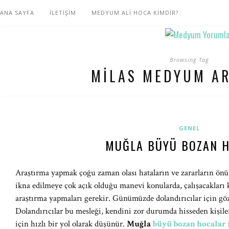
ANA SAYFA
İLETİŞİM
MEDYUM ALİ HOCA KİMDİR?
Browsing Tag
MILAS MEDYUM A
GENEL
MUĞLA BÜYÜ BOZAN 
Araştırma yapmak çoğu zaman olası hataların ve zararların önün
ikna edilmeye çok açık olduğu manevi konularda, çalışacakları 
araştırma yapmaları gerekir. Günümüzde dolandırıcılar için g
Dolandırıcılar bu mesleği, kendini zor durumda hisseden kişile
için hızlı bir yol olarak düşünür.
Muğla
büyü bozan hocalar