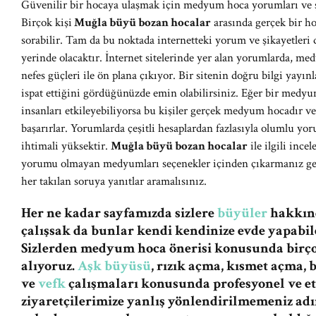
Güvenilir bir hocaya ulaşmak için medyum hoca yorumları ve şi
Birçok kişi
Muğla büyü bozan hocalar
arasında gerçek bir ho
sorabilir. Tam da bu noktada internetteki yorum ve şikayetleri
yerinde olacaktır. İnternet sitelerinde yer alan yorumlarda, med
nefes güçleri ile ön plana çıkıyor. Bir sitenin doğru bilgi yay
ispat ettiğini gördüğünüzde emin olabilirsiniz. Eğer bir medyum
insanları etkileyebiliyorsa bu kişiler gerçek medyum hocadır 
başarırlar. Yorumlarda çeşitli hesaplardan fazlasıyla olumlu y
ihtimali yüksektir.
Muğla büyü bozan hocalar
ile ilgili ince
yorumu olmayan medyumları seçenekler içinden çıkarmanız gere
her takılan soruya yanıtlar aramalısınız.
Her ne kadar sayfamızda sizlere
büyüler
hakkınd
çalışsak da bunlar kendi kendinize evde yapabile
Sizlerden medyum hoca önerisi konusunda birç
alıyoruz.
Aşk büyüsü
, rızık açma, kısmet açma,
ve
vefk
çalışmaları konusunda profesyonel ve et
ziyaretçilerimize yanlış yönlendirilmemeniz a