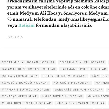
arkadaşımızın çalışma yaptırıp memnun kaldığı
yorum ve şikayet sitelerinde adı en çok öne çıka
etmiş Medyum Ali Hoca’yı öneriyoruz. Medyum A
75 numaralı telefondan,
medyumalibey@gmail.
veya
İletişim
formundan ulaşabilirsiniz.
1 Ocak 2022
BODRUM BÜYÜ BOZAN HOCALAR
BODRUM BÜYÜCÜ HOCALAR
DALAMAN BÜYÜ BOZAN HOCALAR
DALAMAN BÜYÜCÜ HOCALAR
DATÇA MEDYUM HOCA
FETHIYE MEDYUM HOCALAR
KÖYCEĞIZ
KÖYCEĞIZ BÜYÜCÜ HOCALAR
KÖYCEĞIZ MEDYUMLAR
MARMAR
MARMARIS BÜYÜCÜ HOCALAR
MARMARIS MEDYUM HOCALAR
MENTEŞE MEDYUMLAR
MILAS BÜYÜCÜ HOCALAR
MILAS MEDY
MUĞLA BÜYÜ BOZAN HOCALAR
MUĞLA BÜYÜ YAPAN HOCALAR