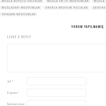
MUĞLA BÜYÜCÜ HOCALAR
MUĞLA EN IYI MEDYUMLAR
MUĞLA
MUĞLADAKI MEDYUMLAR
ORTACA MEDYUM HOCALAR
SEYDIK
YATAĞAN MEDYUMLAR
YORUM YAPILMAMIŞ
LEAVE A REPLY
Ad
*
E-posta
*
İnternet sitesi