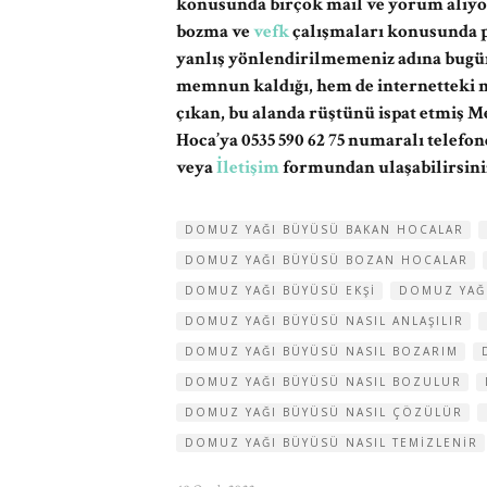
konusunda birçok mail ve yorum alıyo
bozma ve
vefk
çalışmaları konusunda pr
yanlış yönlendirilmemeniz adına bugü
memnun kaldığı, hem de internetteki m
çıkan, bu alanda rüştünü ispat etmiş 
Hoca’ya 0535 590 62 75 numaralı telefo
veya
İletişim
formundan ulaşabilirsini
DOMUZ YAĞI BÜYÜSÜ BAKAN HOCALAR
DOMUZ YAĞI BÜYÜSÜ BOZAN HOCALAR
DOMUZ YAĞI BÜYÜSÜ EKŞI
DOMUZ YAĞ
DOMUZ YAĞI BÜYÜSÜ NASIL ANLAŞILIR
DOMUZ YAĞI BÜYÜSÜ NASIL BOZARIM
DOMUZ YAĞI BÜYÜSÜ NASIL BOZULUR
DOMUZ YAĞI BÜYÜSÜ NASIL ÇÖZÜLÜR
DOMUZ YAĞI BÜYÜSÜ NASIL TEMIZLENIR