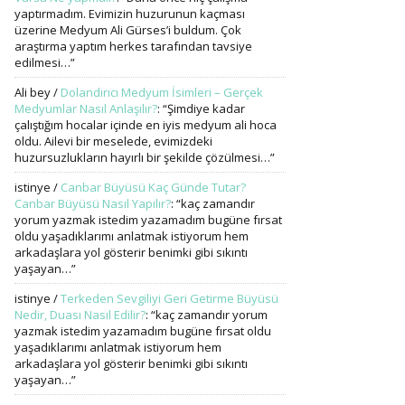
yaptırmadım. Evimizin huzurunun kaçması
üzerine Medyum Ali Gürses’i buldum. Çok
araştırma yaptım herkes tarafından tavsiye
edilmesi…
”
Ali bey
/
Dolandırıcı Medyum İsimleri – Gerçek
Medyumlar Nasıl Anlaşılır?
: “
Şimdiye kadar
çalıştığım hocalar içinde en iyis medyum ali hoca
oldu. Ailevi bir meselede, evimizdeki
huzursuzlukların hayırlı bir şekilde çözülmesi…
”
istinye
/
Canbar Büyüsü Kaç Günde Tutar?
Canbar Büyüsü Nasıl Yapılır?
: “
kaç zamandır
yorum yazmak istedim yazamadım bugüne fırsat
oldu yaşadıklarımı anlatmak istiyorum hem
arkadaşlara yol gösterir benimki gibi sıkıntı
yaşayan…
”
istinye
/
Terkeden Sevgiliyi Geri Getirme Büyüsü
Nedir, Duası Nasıl Edilir?
: “
kaç zamandır yorum
yazmak istedim yazamadım bugüne fırsat oldu
yaşadıklarımı anlatmak istiyorum hem
arkadaşlara yol gösterir benimki gibi sıkıntı
yaşayan…
”