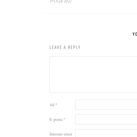
19 Ocak 2022
Y
LEAVE A REPLY
Ad
*
E-posta
*
İnternet sitesi