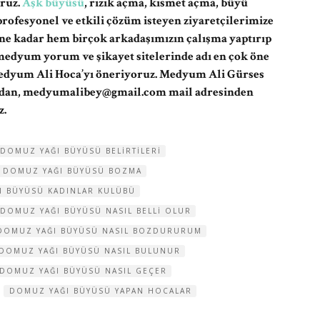
ruz.
Aşk büyüsü
, rızık açma, kısmet açma, büyü
ofesyonel ve etkili çözüm isteyen ziyaretçilerimize
ne kadar hem birçok arkadaşımızın çalışma yaptırıp
edyum yorum ve şikayet sitelerinde adı en çok öne
Medyum Ali Hoca’yı öneriyoruz. Medyum Ali Gürses
ndan,
medyumalibey@gmail.com
mail adresinden
z.
DOMUZ YAĞI BÜYÜSÜ BELIRTILERI
DOMUZ YAĞI BÜYÜSÜ BOZMA
I BÜYÜSÜ KADINLAR KULÜBÜ
DOMUZ YAĞI BÜYÜSÜ NASIL BELLI OLUR
DOMUZ YAĞI BÜYÜSÜ NASIL BOZDURURUM
DOMUZ YAĞI BÜYÜSÜ NASIL BULUNUR
DOMUZ YAĞI BÜYÜSÜ NASIL GEÇER
DOMUZ YAĞI BÜYÜSÜ YAPAN HOCALAR