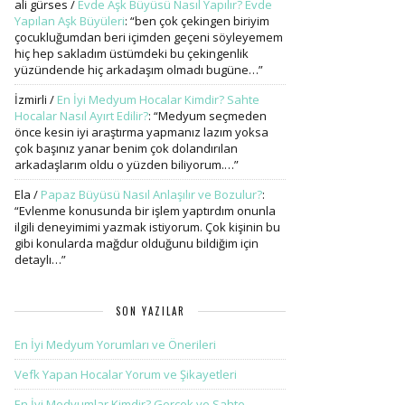
ali gürses
/
Evde Aşk Büyüsü Nasıl Yapılır? Evde
Yapılan Aşk Büyüleri
: “
ben çok çekingen biriyim
çocukluğumdan beri içimden geçeni söyleyemem
hiç hep sakladım üstümdeki bu çekingenlik
yüzündende hiç arkadaşım olmadı bugüne…
”
İzmirli
/
En İyi Medyum Hocalar Kimdir? Sahte
Hocalar Nasıl Ayırt Edilir?
: “
Medyum seçmeden
önce kesin iyi araştırma yapmanız lazım yoksa
çok başınız yanar benim çok dolandırılan
arkadaşlarım oldu o yüzden biliyorum.…
”
Ela
/
Papaz Büyüsü Nasıl Anlaşılır ve Bozulur?
:
“
Evlenme konusunda bir işlem yaptırdım onunla
ilgili deneyimimi yazmak istiyorum. Çok kişinin bu
gibi konularda mağdur olduğunu bildiğim için
detaylı…
”
SON YAZILAR
En İyi Medyum Yorumları ve Önerileri
Vefk Yapan Hocalar Yorum ve Şikayetleri
En İyi Medyumlar Kimdir? Gerçek ve Sahte