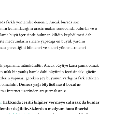
a farklı yöntemler denenir. Ancak burada söz
in kullanılacağını araştırmaları sonucunda bulurlar ve o
arda büyü içerisinde bulunan kilidin keşfedilmesi dahi
şte medyumların sizlere yapacağı en büyük yardım
ı gerektiğini bilmeleri ve sizleri yönlendirmeleri
panik yapmanız mümkündür. Ancak büyüye karşı panik olmak
ü en ufak bir yanlış hamle dahi büyünün içerisindeki gücün
sizlerin yapması gereken şey büyünün varlığını fark ettikten
 olmalıdır.
Domuz yağı büyüsü nasıl bozulur
mu internet üzerinden araştırmalısınız.
er
hakkında çeşitli bilgiler vermeye çalışsak da bunlar
şlemler değildir. Sizlerden medyum hoca önerisi