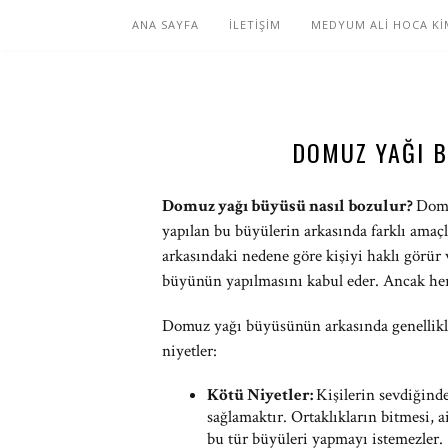
ANA SAYFA
İLETİŞİM
MEDYUM ALİ HOCA Kİ
DOMUZ YAĞI 
Domuz yağı büyüsü nasıl bozulur?
Domu
yapılan bu büyülerin arkasında farklı ama
arkasındaki nedene göre kişiyi haklı görür 
büyünün yapılmasını kabul eder. Ancak her ih
Domuz yağı büyüsünün arkasında genellikle k
niyetler:
Kötü Niyetler:
Kişilerin sevdiğind
sağlamaktır. Ortaklıkların bitmesi, a
bu tür büyüleri yapmayı istemezler.