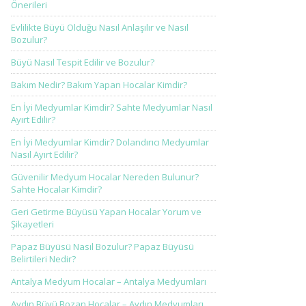
Önerileri
Evlilikte Büyü Olduğu Nasıl Anlaşılır ve Nasıl
Bozulur?
Büyü Nasıl Tespit Edilir ve Bozulur?
Bakım Nedir? Bakım Yapan Hocalar Kimdir?
En İyi Medyumlar Kimdir? Sahte Medyumlar Nasıl
Ayırt Edilir?
En İyi Medyumlar Kimdir? Dolandırıcı Medyumlar
Nasıl Ayırt Edilir?
Güvenilir Medyum Hocalar Nereden Bulunur?
Sahte Hocalar Kimdir?
Geri Getirme Büyüsü Yapan Hocalar Yorum ve
Şikayetleri
Papaz Büyüsü Nasıl Bozulur? Papaz Büyüsü
Belirtileri Nedir?
Antalya Medyum Hocalar – Antalya Medyumları
Aydın Büyü Bozan Hocalar – Aydın Medyumları