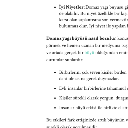
İyi Niyetler:
Domuz yağı büyüsü gib
de olabilir. Bu niyet özellikle bir k
karşı olan saplantısına son vermektir
bulunmuş olur. İyi niyet ile yapılan
Domuz yağı büyüsü nasıl bozulur
konus
görmek ve hemen uzman bir medyuma başvu
ve ortada gerçek bir
büyü
olduğundan emin o
durumlar şunlardır:
Birbirlerini çok seven kişiler birden
dahi olmasına gerek duymazlar.
Evli insanlar birbirlerine tahammül 
Kişiler sürekli olarak yorgun, durgu
İnsanlar büyü etkisi ile birlikte el att
Bu etkileri fark ettiğinizde artık büyünün 
sürekli olarak görülmesidir.