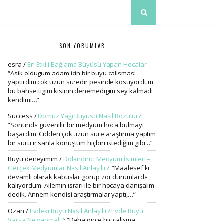
SON YORUMLAR
esra
/
En Etkili Bağlama Büyüsü Yapan Hocalar
:
“
Asik oldugum adam icin bir buyu calismasi
yaptirdim cok uzun suredir pesinde kosuyordum
bu bahsettigim kisinin denemedigim sey kalmadi
kendimi…
”
Success
/
Domuz Yağı Büyüsü Nasıl Bozulur?
:
“
Sonunda güvenilir bir medyum hoca bulmayı
başardım. Cidden çok uzun süre araştırma yaptım
bir sürü insanla konuştum hiçbiri istediğim gibi…
”
Büyü deneyimim
/
Dolandırıcı Medyum İsimleri –
Gerçek Medyumlar Nasıl Anlaşılır?
: “
Maalesef ki
devamlı olarak kabuslar görüp zor durumlarda
kalıyordum. Ailemin ısrarı ile bir hocaya danışalım
dedik. Annem kendisi araştırmalar yaptı,…
”
Ozan
/
Evdeki Büyü Nasıl Anlaşılır? Evde Büyü
Varsa Ne yapmalı?
: “
Daha önce hiç çalışma