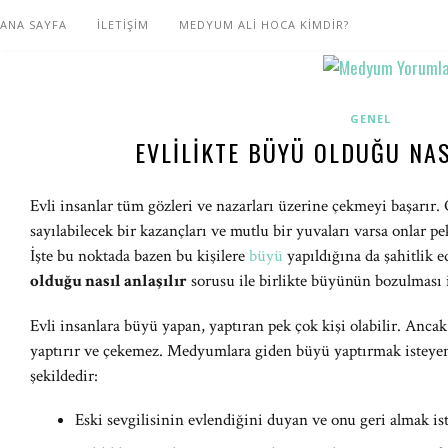
ANA SAYFA
İLETİŞİM
MEDYUM ALİ HOCA KİMDİR?
GENEL
EVLILIKTE BÜYÜ OLDUĞU NAS
Evli insanlar tüm gözleri ve nazarları üzerine çekmeyi başarır. Ö
sayılabilecek bir kazançları ve mutlu bir yuvaları varsa onlar pe
İşte bu noktada bazen bu kişilere
büyü
yapıldığına da şahitlik e
olduğu nasıl anlaşılır
sorusu ile birlikte büyünün bozulması iç
Evli insanlara büyü yapan, yaptıran pek çok kişi olabilir. Anca
yaptırır ve çekemez. Medyumlara giden büyü yaptırmak isteyen k
şekildedir:
Eski sevgilisinin evlendiğini duyan ve onu geri almak ist