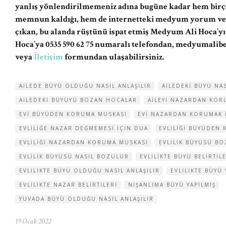
yanlış yönlendirilmemeniz adına bugüne kadar hem birç
memnun kaldığı, hem de internetteki medyum yorum ve şi
çıkan, bu alanda rüştünü ispat etmiş Medyum Ali Hoca’y
Hoca’ya 0535 590 62 75 numaralı telefondan,
medyumalib
veya
İletişim
formundan ulaşabilirsiniz.
AILEDE BÜYÜ OLDUĞU NASIL ANLAŞILIR
AILEDEKI BÜYÜ NA
AILEDEKI BÜYÜYÜ BOZAN HOCALAR
AILEYI NAZARDAN KOR
EVI BÜYÜDEN KORUMA MUSKASI
EVI NAZARDAN KORUMAK 
EVLILIĞE NAZAR DEĞMEMESI IÇIN DUA
EVLILIĞI BÜYÜDEN
EVLILIĞI NAZARDAN KORUMA MUSKASI
EVLILIK BÜYÜSÜ B
EVLILIK BÜYÜSÜ NASIL BOZULUR
EVLILIKTE BÜYÜ BELIRTIL
EVLILIKTE BÜYÜ OLDUĞU NASIL ANLAŞILIR
EVLILIKTE BÜYÜ 
EVLILIKTE NAZAR BELIRTILERI
NIŞANLIMA BÜYÜ YAPILMIŞ
YUVADA BÜYÜ OLDUĞU NASIL ANLAŞILIR
19 Ocak 2022