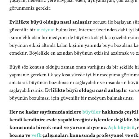
yaşayan, nedensiz yere kavgalar eden, uyuyamayan, çok dalgın 
görünmeniz gerekir.
Evlilikte büyü olduğu nasıl anlaşılır
sorusu ile başlayan sür
güvenilir bir
medyum
bulmaktır. İnternet üzerinden dahi iyi bi
işinin ehli olan bir medyum ile büyüyü kolaylıkla çözebilirsin
büyünün etkisi altında kalan kişinin yanında büyü bozulana k
etmektir. Böylelikle en azından büyünün etkisini azaltmak ve
Büyü söz konusu olduğu zaman onun varlığını da bir şekilde hi
yapmanız gereken ilk şey kısa sürede iyi bir medyuma görünme
anlatarak büyünün bozulmasını sağlayabilir ve insanların büyü
sağlayabilirsiniz.
Evlilikte büyü olduğu nasıl anlaşılır
sorus
büyünün bozulması için güvenilir bir medyum bulmalısınız.
Her ne kadar sayfamızda sizlere
büyüler
hakkında çeşitli
kendi kendinize evde yapabileceğiniz işlemler değildir. 
konusunda birçok mail ve yorum alıyoruz.
Aşk büyüsü
,
bozma ve
vefk
çalışmaları konusunda profesyonel ve etki