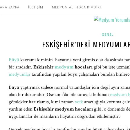
ANA SAYFA
İLETİŞİM
MEDYUM ALİ HOCA KİMDİR?
GENEL
ESKIŞEHIR’DEKI MEDYUMLA
Büyü
kavramı kiminin hayatına yeni girmiş olsa da aslında tar
bir aradadır.
Eskişehir
medyum
hocaları
gibi bu işte uzmanl
medyumlar
tarafından yapılan büyü çalışmaları bundan binlerce
Büyü yaptırmak sadece normal vatandaşlar için değil aynı zaman
olan bir durumdur. Osmanlı’da bile sarayda bulunan
medyum h
gömlekler hazırlamış, kimi zaman
vefk
aracılığıyla koruma çalı
yardım eden
Eskişehir medyum hocaları
gibi, o dönemde de
uygulamalar ile insanların hayatını doğrudan etkilemiştir.
Gerçek medyum hocalar tarafından yapılan büyü çalışmaları, kü