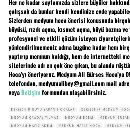
Her ne kadar sayfamızda sizlere büyüler hakkında
çalışsak da bunlar kendi kendinize evde yapabilec
Sizlerden medyum hoca önerisi konusunda birçok 
büyüsü, rızık açma, kısmet açma, büyü bozma ve
profesyonel ve etkili çözüm isteyen ziyaretçileri
yönlendirilmemeniz adına bugüne kadar hem birç
yaptırıp memnun kaldığı, hem de internetteki m
sitelerinde adı en çok öne çıkan, bu alanda rüşt
Hoca’yı öneriyoruz. Medyum Ali Gürses Hoca’ya 
telefondan,
medyumalibey@gmail.com
mail adre
veya
İletişim
formundan ulaşabilirsiniz.
ESKIŞEHIR BÜYÜ YAPAN HOCALAR
ESKIŞEHIR MEDYUM HOC
MEDYUM ÇAĞDAŞ YILMAZ
MEDYUM ECEM
MEDYUM ERSAN
MEDYUM HAFIZ ADEM
MEDYUM HAFIZ HOCA
MEDYUM KE