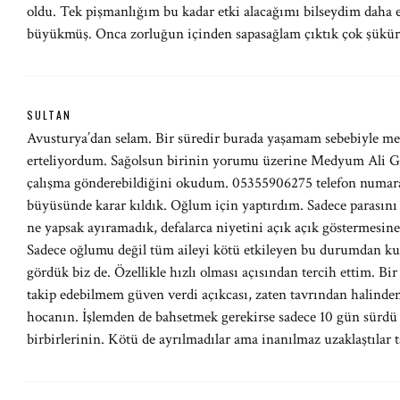
oldu. Tek pişmanlığım bu kadar etki alacağımı bilseydim daha e
büyükmüş. Onca zorluğun içinden sapasağlam çıktık çok şükür
SULTAN
Avusturya’dan selam. Bir süredir burada yaşamam sebebiyle m
erteliyordum. Sağolsun birinin yorumu üzerine Medyum Ali Gü
çalışma gönderebildiğini okudum. 05355906275 telefon numara
büyüsünde karar kıldık. Oğlum için yaptırdım. Sadece parasını y
ne yapsak ayıramadık, defalarca niyetini açık açık göstermesin
Sadece oğlumu değil tüm aileyi kötü etkileyen bu durumdan k
gördük biz de. Özellikle hızlı olması açısından tercih ettim. Bir
takip edebilmem güven verdi açıkcası, zaten tavrından halinden 
hocanın. İşlemden de bahsetmek gerekirse sadece 10 gün sürdü 
birbirlerinin. Kötü de ayrılmadılar ama inanılmaz uzaklaştılar t