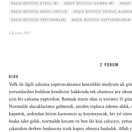
KAŞIK BÜYÜSÜ ETKILI MI
KAŞIK BÜYÜSÜ GÜNAH MI
KAŞIK
KAŞIK BÜYÜSÜ NASIL YAPILIR
KAŞIK BÜYÜSÜ SONUÇ ALANL
KAŞIK BÜYÜSÜ YAPTIRANLAR
KAŞIK BÜYÜSÜ YAPTIRANLARIN
8 Kasım 2019
2 YORUM
BERK
Vefk ile ilgili çalışma yaptıracaksanız kesinlikle medyum ali gür
yorumlardan buldum kendisini hakkında tek olumsuz şey okum
için bir çalışma yaptırdım. Batmak üzere olan iş yerimiz 15 g
Normalde alacaklarımız gelmezdi, aniden topluca ödeme aldık, 
kapattık, ardından bizim karnımızı aç koymayacak, bir yıl süre
başka işler geldi, normalde kocam ve ben iki kişi çalışırız, yet
çıkaralım derken başkasına rızık kapısı olmaya başladık. Allah