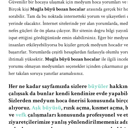
Güvenilir bir hocaya ulaşmak için medyum hoca yorumları ve şi
Birçok kişi
Muğla büyü bozan hocalar
arasında gerçek bir ho
sorabilir. Tam da bu noktada internetteki yorum ve şikayetleri
yerinde olacaktır. İnternet sitelerinde yer alan yorumlarda, med
nefes güçleri ile ön plana çıkıyor. Bir sitenin doğru bilgi yay
ispat ettiğini gördüğünüzde emin olabilirsiniz. Eğer bir medyum
insanları etkileyebiliyorsa bu kişiler gerçek medyum hocadır 
başarırlar. Yorumlarda çeşitli hesaplardan fazlasıyla olumlu y
ihtimali yüksektir.
Muğla büyü bozan hocalar
ile ilgili ince
yorumu olmayan medyumları seçenekler içinden çıkarmanız gere
her takılan soruya yanıtlar aramalısınız.
Her ne kadar sayfamızda sizlere
büyüler
hakkınd
çalışsak da bunlar kendi kendinize evde yapabile
Sizlerden medyum hoca önerisi konusunda birç
alıyoruz.
Aşk büyüsü
, rızık açma, kısmet açma,
ve
vefk
çalışmaları konusunda profesyonel ve et
ziyaretçilerimize yanlış yönlendirilmemeniz a