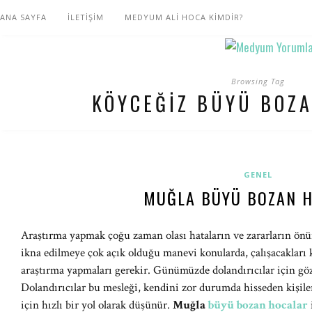
ANA SAYFA
İLETİŞİM
MEDYUM ALİ HOCA KİMDİR?
Browsing Tag
KÖYCEĞIZ BÜYÜ BOZ
GENEL
MUĞLA BÜYÜ BOZAN 
Araştırma yapmak çoğu zaman olası hataların ve zararların önün
ikna edilmeye çok açık olduğu manevi konularda, çalışacakları 
araştırma yapmaları gerekir. Günümüzde dolandırıcılar için g
Dolandırıcılar bu mesleği, kendini zor durumda hisseden kişile
için hızlı bir yol olarak düşünür.
Muğla
büyü bozan hocalar