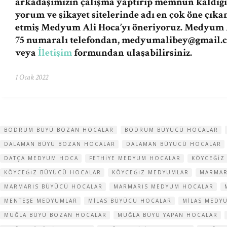
arkadaşımızın çalışma yaptırıp memnun kaldığı
yorum ve şikayet sitelerinde adı en çok öne çıka
etmiş Medyum Ali Hoca’yı öneriyoruz. Medyum A
75 numaralı telefondan,
medyumalibey@gmail.
veya
İletişim
formundan ulaşabilirsiniz.
1 Ocak 2022
BODRUM BÜYÜ BOZAN HOCALAR
BODRUM BÜYÜCÜ HOCALAR
DALAMAN BÜYÜ BOZAN HOCALAR
DALAMAN BÜYÜCÜ HOCALAR
DATÇA MEDYUM HOCA
FETHIYE MEDYUM HOCALAR
KÖYCEĞIZ
KÖYCEĞIZ BÜYÜCÜ HOCALAR
KÖYCEĞIZ MEDYUMLAR
MARMAR
MARMARIS BÜYÜCÜ HOCALAR
MARMARIS MEDYUM HOCALAR
MENTEŞE MEDYUMLAR
MILAS BÜYÜCÜ HOCALAR
MILAS MEDY
MUĞLA BÜYÜ BOZAN HOCALAR
MUĞLA BÜYÜ YAPAN HOCALAR