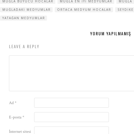
MUĞLA BÜYÜCÜ HOCALAR
MUĞLA EN IYI MEDYUMLAR
MUĞLA
MUĞLADAKI MEDYUMLAR
ORTACA MEDYUM HOCALAR
SEYDIK
YATAĞAN MEDYUMLAR
YORUM YAPILMAMIŞ
LEAVE A REPLY
Ad
*
E-posta
*
İnternet sitesi