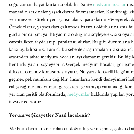
çoğu zaman hayat kurtarıcı olabilir. Sahte
medyum hocalar
ins
manevi olarak neler yaşadıklarını önemsemezler. Kandırdığı kiş
yetinmezler, sürekli yeni çalışmalar yapacaklarını söyleyerek, da
Örnek olarak, yapacakları çalışmada başarılı olduklarını ama 
güçlü bir çalışmaya ihtiyacınız olduğunu söyleyerek, sizi oyala
çaresizlikten faydalanıp, paralarını alırlar. Bu gibi durumlarla
karşılaşabilirsiniz. Tam da bu sebeple araştırmalarınız sırasınd
arasından sahte medyum hocaları ayıklamanız gerekir. Bu kişil
her türlü yalanı söyleyebilir. Gerçek medyum hocalar, görüşmeler
dikkatli olmanız konusunda uyarır. Ne yazık ki özellikle gün
geçmek pek mümkün değildir. İnsanların kendi deneyimleri hak
çalışacağınız medyumun gerçekten işe yarayıp yaramadığı konu
yer alan çeşitli platformlarda,
medyumlar
hakkında yapılan yoru
tavsiye ediyoruz.
Yorum ve Şikayetler Nasıl İncelenir?
Medyum hocalar arasından en doğru kişiye ulaşmak, çok dikkat