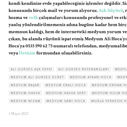
kendi kendinize evde yapabileceğiniz işlemler değildir. 
konusunda birçok mail ve yorum alıyoruz.
Aşk büyüsü
,
bozma ve
vefk
çalışmaları konusunda profesyonel ve etki
yanlış yönlendirilmemeniz adına bugüne kadar hem birç
memnun kaldığı, hem de internetteki medyum yorum ve şi
çıkan, bu alanda rüştünü ispat etmiş Medyum Ali Hoca’y
Hoca’ya 0535 590 62 75 numaralı telefondan,
medyumalib
veya
İletişim
formundan ulaşabilirsiniz.
ALI GÜRSES AŞK VEFKI
ALI GÜRSES REFERANSLARI
MEDYU
MEDYUM ALI GÜRSES ÜCRET
MEDYUM AYKAN HOCA
MEDY
MEDYUM BAŞAR
MEDYUM ERALI HOCA
MEDYUM ERHAN H
MEDYUM HAVVA
MEDYUM HAVVA SERT
MEDYUM HULM H
MEDYUM NIZAM
MEDYUM SAMI HOCA
MUĞLA YERKESIK 
1 Mayıs 2022