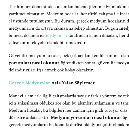
Tarihin her döneminde kullanılan bu enerjiler, medyumluk mes
yardımcı olmuştur. Medyum hocalar, her türlü çalışma ile insa
el üstünde tutulmuştur. Bu durum, gerçek medyum hocaların de
medyumların da ortaya çıkmasına sebep olmuştur. Bugün
medy
bilmek, dolandırıcı
medyumlar
tarafından kandırılmadan, her 
çalışmanın tek yolu olarak bilinmektedir.
Güvenilir medyum hocalar, pek çok açıdan kendilerini net olara
yorumları nasıl okunur
öğrendikten sonra, güvenilir medyum
dolandırıcıları ifşa etmek çok kolay olacaktır.
Gerçek Medyumlar
Asla Yalan Söylemez
Manevi alemlerle ilgili çalışmalarda sayısız farklı yöntem ve t
için anlaşılması oldukça zor olan bu alemleri anlamanın ve tan
Medyum hocalar, bu bilgileri her zaman için gizli tutuyor olsa 
dürüstçe anlatacaktır.
Medyum yorumları nasıl okunur
öğr
gerçek medyumların bu konuda dürüst olduğuna şahit olmak