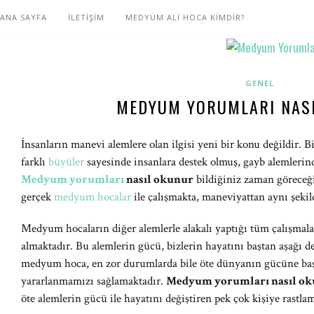
ANA SAYFA
İLETİŞİM
MEDYUM ALİ HOCA KİMDİR?
GENEL
MEDYUM YORUMLARI NAS
İnsanların manevi alemlere olan ilgisi yeni bir konu değildir. B
farklı
büyüler
sayesinde insanlara destek olmuş, gayb alemlerin
Medyum yorumları
nasıl okunur
bildiğiniz zaman göreceğ
gerçek
medyum hocalar
ile çalışmakta, maneviyattan aynı şeki
Medyum hocaların diğer alemlerle alakalı yaptığı tüm çalışmala
almaktadır. Bu alemlerin gücü, bizlerin hayatını baştan aşağı de
medyum hoca, en zor durumlarda bile öte dünyanın gücüne baş
yararlanmamızı sağlamaktadır.
Medyum yorumları nasıl o
öte alemlerin gücü ile hayatını değiştiren pek çok kişiye ras