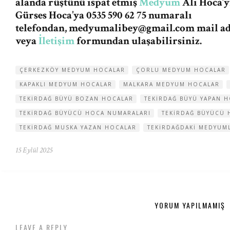
alanda rüştünü ispat etmiş
Medyum
Ali Hoca’y
Gürses Hoca’ya 0535 590 62 75 numaralı
telefondan,
medyumalibey@gmail.com
mail a
veya
İletişim
formundan ulaşabilirsiniz.
ÇERKEZKÖY MEDYUM HOCALAR
ÇORLU MEDYUM HOCALAR
KAPAKLI MEDYUM HOCALAR
MALKARA MEDYUM HOCALAR
TEKIRDAĞ BÜYÜ BOZAN HOCALAR
TEKIRDAĞ BÜYÜ YAPAN 
TEKIRDAĞ BÜYÜCÜ HOCA NUMARALARI
TEKIRDAĞ BÜYÜCÜ 
TEKIRDAĞ MUSKA YAZAN HOCALAR
TEKIRDAĞDAKI MEDYUM
15 Eylül 2025
YORUM YAPILMAMIŞ
LEAVE A REPLY