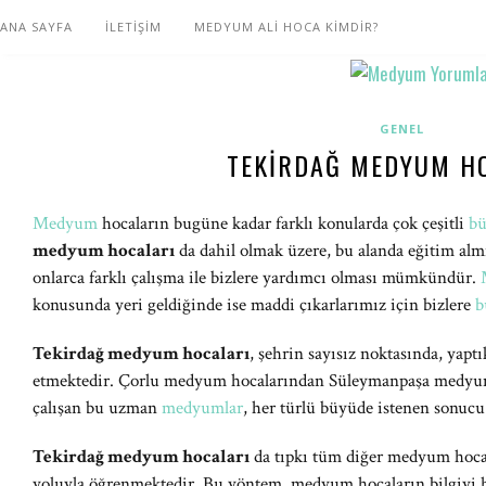
ANA SAYFA
İLETİŞİM
MEDYUM ALİ HOCA KİMDİR?
GENEL
TEKIRDAĞ MEDYUM H
Medyum
hocaların bugüne kadar farklı konularda çok çeşitli
bü
medyum hocaları
da dahil olmak üzere, bu alanda eğitim al
onlarca farklı çalışma ile bizlere yardımcı olması mümkündür.
konusunda yeri geldiğinde ise maddi çıkarlarımız için bizlere
b
Tekirdağ medyum hocaları
, şehrin sayısız noktasında, yaptı
etmektedir. Çorlu medyum hocalarından Süleymanpaşa medyum h
çalışan bu uzman
medyumlar
, her türlü büyüde istenen sonucu
Tekirdağ medyum hocaları
da tıpkı tüm diğer medyum hocal
yoluyla öğrenmektedir. Bu yöntem, medyum hocaların bilgiyi 