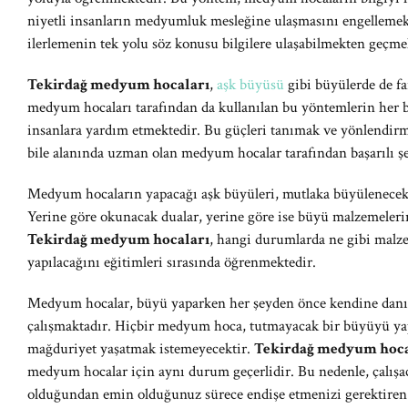
niyetli insanların medyumluk mesleğine ulaşmasını engellemekt
ilerlemenin tek yolu söz konusu bilgilere ulaşabilmekten geçme
Tekirdağ medyum hocaları
,
aşk büyüsü
gibi büyülerde de fa
medyum hocaları tarafından da kullanılan bu yöntemlerin her b
insanlara yardım etmektedir. Bu güçleri tanımak ve yönlendirme
bile alanında uzman olan medyum hocalar tarafından başarılı şe
Medyum hocaların yapacağı aşk büyüleri, mutlaka büyülenecek 
Yerine göre okunacak dualar, yerine göre ise büyü malzemelerin
Tekirdağ medyum hocaları
, hangi durumlarda ne gibi malze
yapılacağını eğitimleri sırasında öğrenmektedir.
Medyum hocalar, büyü yaparken her şeyden önce kendine danış
çalışmaktadır. Hiçbir medyum hoca, tutmayacak bir büyüyü ya
mağduriyet yaşatmak istemeyecektir.
Tekirdağ medyum hoc
medyum hocalar için aynı durum geçerlidir. Bu nedenle, çalış
olduğundan emin olduğunuz sürece endişe etmenizi gerektiren