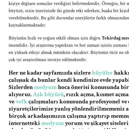
kişiye değişen sonuçlar verdiğini belirtmektedir. Örneğin, bir
büyüsü, sizin üzerinizde iki günde etki ederken, başka bir kiş
verebilmektedir. Bu gibi durumlar enerjilerin farklı olmasınd
kaynaklanmaktadır.
Büyünün hızlı ve yoğun etkili olması için doğru
Tekirdağ me
önemlidir. İyi araştırma yaptıktan ve her zaman işinin uzmanı 
en yüksek etkiyi almak mümkün olacaktır. Büyünün türü ne olu
çok iyi araştırılması tavsiye edilmektedir.
Her ne kadar sayfamızda sizlere
büyüler
hakkın
çalışsak da bunlar kendi kendinize evde yapabi
Sizlerden
medyum
hoca önerisi konusunda bi
alıyoruz.
Aşk büyüsü
, rızık açma, kısmet açma
ve
vefk
çalışmaları konusunda profesyonel ve e
ziyaretçilerimize yanlış yönlendirilmemeniz
birçok arkadaşımızın çalışma yaptırıp memnu
internetteki
medyum
yorum ve şikayet siteleri