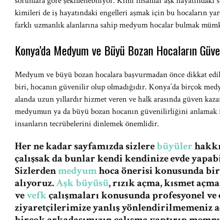
sorunlara göre şekillenebiliyor. Kimi insanlar aşk hayatındaki
kimileri de iş hayatındaki engelleri aşmak için bu hocaların ya
farklı uzmanlık alanlarına sahip medyum hocalar bulmak müm
Konya’da Medyum ve Büyü Bozan Hocaların Güveni
Medyum ve büyü bozan hocalara başvurmadan önce dikkat edil
biri, hocanın güvenilir olup olmadığıdır. Konya’da birçok m
alanda uzun yıllardır hizmet veren ve halk arasında güven kazan
medyumun ya da büyü bozan hocanın güvenilirliğini anlamak iç
insanların tecrübelerini dinlemek önemlidir.
Her ne kadar sayfamızda sizlere
büyüler
hakkın
çalışsak da bunlar kendi kendinize evde yapabi
Sizlerden
medyum
hoca önerisi konusunda bi
alıyoruz.
Aşk büyüsü
, rızık açma, kısmet açma
ve
vefk
çalışmaları konusunda profesyonel ve e
ziyaretçilerimize yanlış yönlendirilmemeniz
birçok arkadaşımızın çalışma yaptırıp memnu