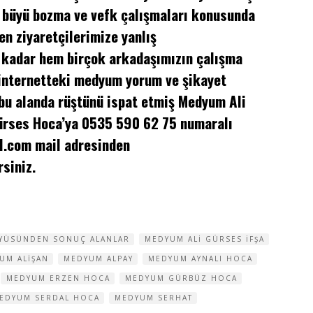
 büyü bozma ve vefk çalışmaları konusunda
en ziyaretçilerimize yanlış
 kadar hem birçok arkadaşımızın çalışma
 internetteki medyum yorum ve şikayet
 bu alanda rüştünü ispat etmiş Medyum Ali
Gürses Hoca’ya 0535 590 62 75 numaralı
l.com
mail adresinden
siniz.
ÜYÜSÜNDEN SONUÇ ALANLAR
MEDYUM ALI GÜRSES IFŞA
UM ALIŞAN
MEDYUM ALPAY
MEDYUM AYNALI HOCA
MEDYUM ERZEN HOCA
MEDYUM GÜRBÜZ HOCA
EDYUM SERDAL HOCA
MEDYUM SERHAT