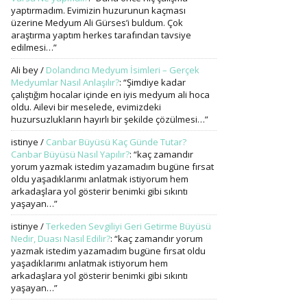
yaptırmadım. Evimizin huzurunun kaçması
üzerine Medyum Ali Gürses’i buldum. Çok
araştırma yaptım herkes tarafından tavsiye
edilmesi…
”
Ali bey
/
Dolandırıcı Medyum İsimleri – Gerçek
Medyumlar Nasıl Anlaşılır?
: “
Şimdiye kadar
çalıştığım hocalar içinde en iyis medyum ali hoca
oldu. Ailevi bir meselede, evimizdeki
huzursuzlukların hayırlı bir şekilde çözülmesi…
”
istinye
/
Canbar Büyüsü Kaç Günde Tutar?
Canbar Büyüsü Nasıl Yapılır?
: “
kaç zamandır
yorum yazmak istedim yazamadım bugüne fırsat
oldu yaşadıklarımı anlatmak istiyorum hem
arkadaşlara yol gösterir benimki gibi sıkıntı
yaşayan…
”
istinye
/
Terkeden Sevgiliyi Geri Getirme Büyüsü
Nedir, Duası Nasıl Edilir?
: “
kaç zamandır yorum
yazmak istedim yazamadım bugüne fırsat oldu
yaşadıklarımı anlatmak istiyorum hem
arkadaşlara yol gösterir benimki gibi sıkıntı
yaşayan…
”