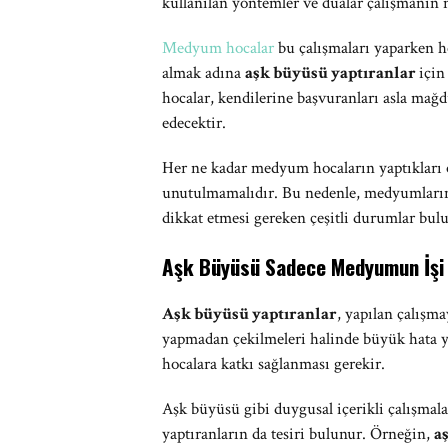
kullanılan yöntemler ve dualar çalışmanın n
Medyum hocalar
bu çalışmaları yaparken he
almak adına
aşk büyüsü yaptıranlar
için
hocalar, kendilerine başvuranları asla mağd
edecektir.
Her ne kadar medyum hocaların yaptıkları öt
unutulmamalıdır. Bu nedenle, medyumların
dikkat etmesi gereken çeşitli durumlar bul
Aşk Büyüsü Sadece Medyumun İşi 
Aşk büyüsü yaptıranlar
, yapılan çalışm
yapmadan çekilmeleri halinde büyük hata 
hocalara katkı sağlanması gerekir.
Aşk büyüsü gibi duygusal içerikli çalışmala
yaptıranların da tesiri bulunur. Örneğin,
a