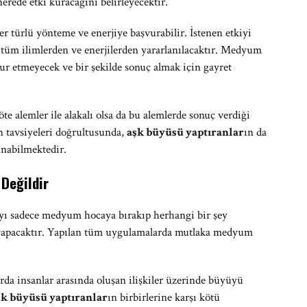
erede etki kuracağını belirleyecektir.
r türlü yönteme ve enerjiye başvurabilir. İstenen etkiyi
 tüm ilimlerden ve enerjilerden yararlanılacaktır. Medyum
ur etmeyecek ve bir şekilde sonuç almak için gayret
e alemler ile alakalı olsa da bu alemlerde sonuç verdiği
 tavsiyeleri doğrultusunda,
aşk büyüsü yaptıranlar
ın da
unabilmektedir.
Değildir
ayı sadece medyum hocaya bırakıp herhangi bir şey
yapacaktır. Yapılan tüm uygulamalarda mutlaka medyum
rda insanlar arasında oluşan ilişkiler üzerinde büyüyü
şk büyüsü yaptıranlar
ın birbirlerine karşı kötü