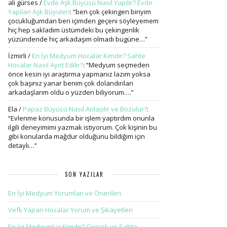
ali gürses
/
Evde Aşk Büyüsü Nasıl Yapılır? Evde
Yapılan Aşk Büyüleri
: “
ben çok çekingen biriyim
çocukluğumdan beri içimden geçeni söyleyemem
hiç hep sakladım üstümdeki bu çekingenlik
yüzündende hiç arkadaşım olmadı bugüne…
”
İzmirli
/
En İyi Medyum Hocalar Kimdir? Sahte
Hocalar Nasıl Ayırt Edilir?
: “
Medyum seçmeden
önce kesin iyi araştırma yapmanız lazım yoksa
çok başınız yanar benim çok dolandırılan
arkadaşlarım oldu o yüzden biliyorum.…
”
Ela
/
Papaz Büyüsü Nasıl Anlaşılır ve Bozulur?
:
“
Evlenme konusunda bir işlem yaptırdım onunla
ilgili deneyimimi yazmak istiyorum. Çok kişinin bu
gibi konularda mağdur olduğunu bildiğim için
detaylı…
”
SON YAZILAR
En İyi Medyum Yorumları ve Önerileri
Vefk Yapan Hocalar Yorum ve Şikayetleri
En İyi Medyumlar Kimdir? Gerçek ve Sahte