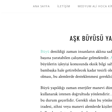
ANA SAYFA
İLETİŞİM
MEDYUM ALİ HOCA Kİ
AŞK BÜYÜSÜ Y
Büyü
denildiği zaman insanların aklına sa
başına yaratabilen çalışmalar gelmektedir.
büyülerin işleyişi konusunda eksik bilgi sa
bambaşka hale getirebilecek kadar tesirli ol
olması, bu alemlerde desteklenmesi gereklid
Büyü yapıldığı zaman enerjiler manevi dü
kullanarak istenen doğrultuda yönlendirir.
bu durum geçerlidir. Gerekli olan bu yönl
iradesi, zihni veya manevi alemlerde kişiler