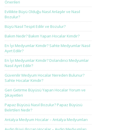
Önerileri
Evlilikte Büyü Olduğu Nasıl Anlaşılır ve Nasıl
Bozulur?
Büyü Nasıl Tespit Edilir ve Bozulur?
Bakım Nedir? Bakım Yapan Hocalar Kimdir?
En İyi Medyumlar Kimdir? Sahte Medyumlar Nasıl
Ayırt Edilir?
En İyi Medyumlar Kimdir? Dolandırıcı Medyumlar
Nasıl Ayırt Edilir?
Güvenilir Medyum Hocalar Nereden Bulunur?
Sahte Hocalar Kimdir?
Geri Getirme Büyüsü Yapan Hocalar Yorum ve
Şikayetleri
Papaz Büyüsü Nasıl Bozulur? Papaz Büyüsü
Belirtileri Nedir?
Antalya Medyum Hocalar – Antalya Medyumları
Aydın Büyü Bozan Hocalar – Aydın Medyumları