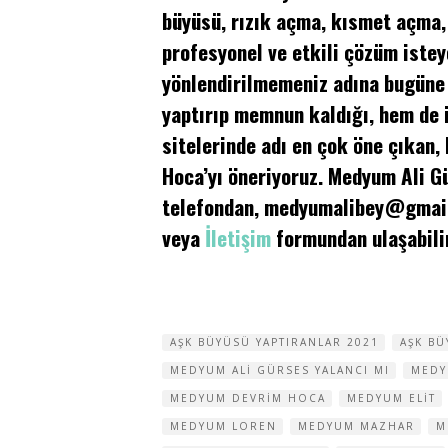
büyüsü, rızık açma, kısmet açma,
profesyonel ve etkili çözüm istey
yönlendirilmemeniz adına bugüne
yaptırıp memnun kaldığı, hem de
sitelerinde adı en çok öne çıkan,
Hoca’yı öneriyoruz. Medyum Ali 
telefondan,
medyumalibey@gmai
veya
İletişim
formundan ulaşabilir
AŞK BÜYÜSÜ YAPTIRANLAR 2021
AŞK B
MEDYUM ALI GÜRSES YALANCI MI
MEDY
MEDYUM DEVRIM HOCA
MEDYUM ELIT
MEDYUM LOREN
MEDYUM MAZHAR
M