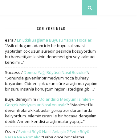
SON YORUMLAR
esra
/
En Etkili Bağlama Büyüsü Yapan Hocalar
:
“
Asik oldugum adam icin bir buyu calismasi
yaptirdim cok uzun suredir pesinde kosuyordum
bu bahsettigim kisinin denemedigim sey kalmadi
kendimi…
”
Success
/
Domuz Yağı Büyüsü Nasıl Bozulur?
:
“
Sonunda güvenilir bir medyum hoca bulmayı
başardım. Cidden çok uzun süre araştırma yaptım
bir sürü insanla konuştum hiçbiri istediğim gibi…
”
Büyü deneyimim
/
Dolandırıcı Medyum İsimleri –
Gerçek Medyumlar Nasıl Anlaşılır?
: “
Maalesef ki
devamlı olarak kabuslar görüp zor durumlarda
kalıyordum. Ailemin ısrarı ile bir hocaya danışalım
dedik. Annem kendisi araştırmalar yaptı,…
”
Ozan
/
Evdeki Büyü Nasıl Anlaşılır? Evde Büyü
Varsa Ne yapmalı?
: “
Daha önce hiç çalışma