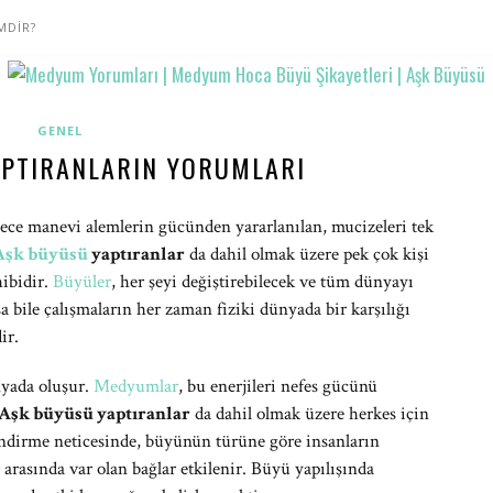
MDİR?
GENEL
APTIRANLARIN YORUMLARI
dece manevi alemlerin gücünden yararlanılan, mucizeleri tek
Aşk büyüsü
yaptıranlar
da dahil olmak üzere pek çok kişi
hibidir.
Büyüler
, her şeyi değiştirebilecek ve tüm dünyayı
sa bile çalışmaların her zaman fiziki dünyada bir karşılığı
ir.
nyada oluşur.
Medyumlar
, bu enerjileri nefes gücünü
Aşk büyüsü yaptıranlar
da dahil olmak üzere herkes için
endirme neticesinde, büyünün türüne göre insanların
 arasında var olan bağlar etkilenir. Büyü yapılışında