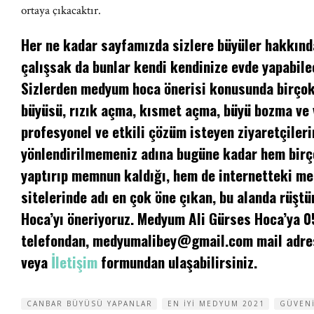
ortaya çıkacaktır.
Her ne kadar sayfamızda sizlere büyüler hakkında
çalışsak da bunlar kendi kendinize evde yapabilec
Sizlerden medyum hoca önerisi konusunda birçok 
büyüsü, rızık açma, kısmet açma, büyü bozma ve
profesyonel ve etkili çözüm isteyen ziyaretçileri
yönlendirilmemeniz adına bugüne kadar hem birç
yaptırıp memnun kaldığı, hem de internetteki m
sitelerinde adı en çok öne çıkan, bu alanda rüşt
Hoca’yı öneriyoruz. Medyum Ali Gürses Hoca’ya 
telefondan,
medyumalibey@gmail.com
mail adre
veya
İletişim
formundan ulaşabilirsiniz.
CANBAR BÜYÜSÜ YAPANLAR
EN IYI MEDYUM 2021
GÜVENI