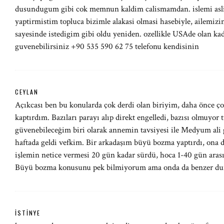
dusundugum gibi cok memnun kaldim calismamdan. islemi asli
yaptirmistim topluca bizimle alakasi olmasi hasebiyle, ailemizi
sayesinde istedigim gibi oldu yeniden. ozellikle USAde olan ka
guvenebilirsiniz +90 535 590 62 75 telefonu kendisinin
CEYLAN
Açıkcası ben bu konularda çok derdi olan biriyim, daha önce çok
kaptırdım. Bazıları parayı alıp direkt engelledi, bazısı olmuyor
güvenebileceğim biri olarak annemin tavsiyesi ile Medyum ali 
haftada geldi vefkim. Bir arkadaşım büyü bozma yaptırdı, ona da
işlemin netice vermesi 20 gün kadar sürdü, hoca 1-40 gün arasın
Büyü bozma konusunu pek bilmiyorum ama onda da benzer dur
ISTINYE