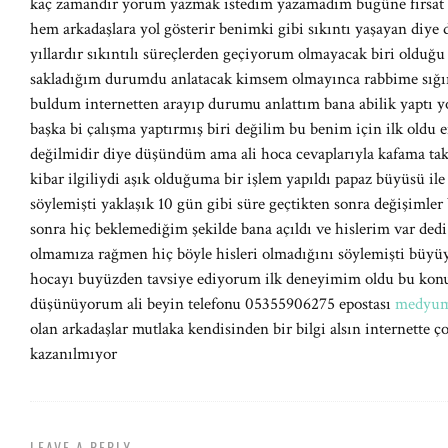
kaç zamandır yorum yazmak istedim yazamadım bugüne fırsat o
hem arkadaşlara yol gösterir benimki gibi sıkıntı yaşayan diy
yıllardır sıkıntılı süreçlerden geçiyorum olmayacak biri olduğu
sakladığım durumdu anlatacak kimsem olmayınca rabbime sığı
buldum internetten arayıp durumu anlattım bana abilik yaptı y
başka bi çalışma yaptırmış biri değilim bu benim için ilk oldu
değilmidir diye düşündüm ama ali hoca cevaplarıyla kafama tak
kibar ilgiliydi aşık olduğuma bir işlem yapıldı papaz büyüsü ile
söylemişti yaklaşık 10 gün gibi süre geçtikten sonra değişimler
sonra hiç beklemediğim şekilde bana açıldı ve hislerim var de
olmamıza rağmen hiç böyle hisleri olmadığını söylemişti büyüy
hocayı buyüzden tavsiye ediyorum ilk deneyimim oldu bu konuy
düşünüyorum ali beyin telefonu 05355906275 epostası
medyum
olan arkadaşlar mutlaka kendisinden bir bilgi alsın internette ç
kazanılmıyor
LEAVE A REPLY