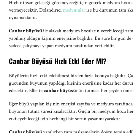
Hiçbir insan geleceği göremeyeceği için gerçek medyum hocalar
vermeyecektir. Dolandırıcı
medyumlar
ise bu durumun tam aksi
oynamaktadır.
Canbar büyüsü
ile alakalı medyum hocaların verebileceği zam
yapılmış olduğu kişinin enerjisine bağlıdır. Bu süre bir gün de o
sadece çalışmayı yapan medyum tarafından verilebilir.
Canbar Büyüsü Hızlı Etki Eder Mi?
Büyülerin hızlı etki edebilmesi birden fazla konuya bağlıdır. 
gücünden büyünün yapıldığı kişinin enerjisine kadar her durum
edecektir. Elbette
canbar büyüsü
nün tutması her şeyden önce 
Eğer büyü yapılan kişinin enerjisi zayıfsa ve medyum tarafından
büyünün tutma süresi kısalacaktır. Güçlü bir medyum hoca herh
etkileyebileceği için herhangi bir sorun yaşanmayacaktır.
Canbar büyüsü
yapılırken tüm malzemelerin doğru temin edil