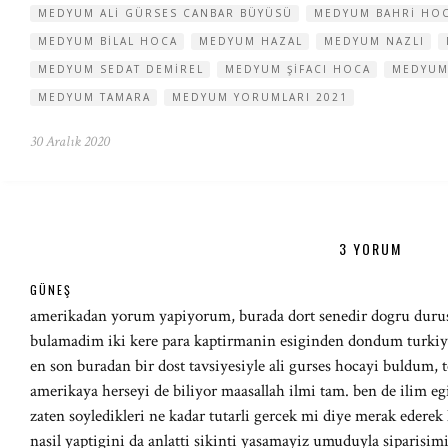
MEDYUM ALI GÜRSES CANBAR BÜYÜSÜ
MEDYUM BAHRI HO
MEDYUM BILAL HOCA
MEDYUM HAZAL
MEDYUM NAZLI
MEDYUM SEDAT DEMIREL
MEDYUM ŞIFACI HOCA
MEDYUM 
MEDYUM TAMARA
MEDYUM YORUMLARI 2021
30 Aralık 2020
3 YORUM
GÜNEŞ
amerikadan yorum yapiyorum, burada dort senedir dogru dur
bulamadim iki kere para kaptirmanin esiginden dondum turkiye
en son buradan bir dost tavsiyesiyle ali gurses hocayi buldum, t
amerikaya herseyi de biliyor maasallah ilmi tam. ben de ilim egi
zaten soyledikleri ne kadar tutarli gercek mi diye merak edere
nasil yaptigini da anlatti sikinti yasamayiz umuduyla siparisi