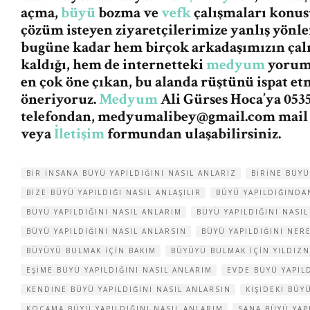
açma,
büyü
bozma ve
vefk
çalışmaları konus
çözüm isteyen ziyaretçilerimize yanlış yön
bugüne kadar hem birçok arkadaşımızın ça
kaldığı, hem de internetteki
medyum
yorum 
en çok öne çıkan, bu alanda rüştünü ispat et
öneriyoruz.
Medyum
Ali Gürses Hoca’ya 0535
telefondan,
medyumalibey@gmail.com
mail
veya
İletişim
formundan ulaşabilirsiniz.
BIR INSANA BÜYÜ YAPILDIĞINI NASIL ANLARIZ
BIRINE BÜYÜ
BIZE BÜYÜ YAPILDIĞI NASIL ANLAŞILIR
BÜYÜ YAPILDIĞIND
BÜYÜ YAPILDIĞINI NASIL ANLARIM
BÜYÜ YAPILDIĞINI NASIL
BÜYÜ YAPILDIĞINI NASIL ANLARSIN
BÜYÜ YAPILDIĞINI NER
BÜYÜYÜ BULMAK IÇIN BAKIM
BÜYÜYÜ BULMAK IÇIN YILDIZ
EŞIME BÜYÜ YAPILDIĞINI NASIL ANLARIM
EVDE BÜYÜ YAPILD
KENDINE BÜYÜ YAPILDIĞINI NASIL ANLARSIN
KIŞIDEKI BÜ
KOCAMA BÜYÜ YAPILDIĞINI NASIL ANLARIM
SANA BÜYÜ YAP