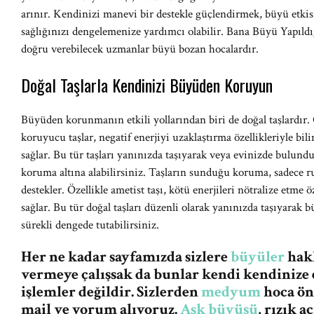
arınır. Kendinizi manevi bir destekle güçlendirmek, büyü etki
sağlığınızı dengelemenize yardımcı olabilir. Bana Büyü Yapıld
doğru verebilecek uzmanlar büyü bozan hocalardır.
Doğal Taşlarla Kendinizi Büyüden Koruyun
Büyüden korunmanın etkili yollarından biri de doğal taşlardır. 
koruyucu taşlar, negatif enerjiyi uzaklaştırma özellikleriyle bil
sağlar. Bu tür taşları yanınızda taşıyarak veya evinizde bulund
koruma altına alabilirsiniz. Taşların sunduğu koruma, sadece ruh
destekler. Özellikle ametist taşı, kötü enerjileri nötralize etme
sağlar. Bu tür doğal taşları düzenli olarak yanınızda taşıyarak 
sürekli dengede tutabilirsiniz.
Her ne kadar sayfamızda sizlere
büyüler
hakk
vermeye çalışsak da bunlar kendi kendinize 
işlemler değildir. Sizlerden
medyum
hoca ön
mail ve yorum alıyoruz.
Aşk büyüsü
, rızık 