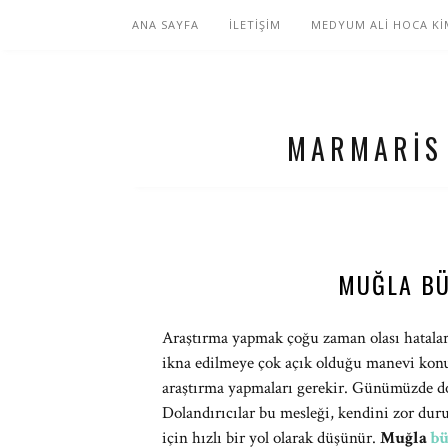
ANA SAYFA
İLETİŞİM
MEDYUM ALİ HOCA Kİ
MARMARIS
MUĞLA BÜ
Araştırma yapmak çoğu zaman olası hataları
ikna edilmeye çok açık olduğu manevi konul
araştırma yapmaları gerekir. Günümüzde do
Dolandırıcılar bu mesleği, kendini zor dur
için hızlı bir yol olarak düşünür.
Muğla
bü