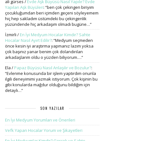
ali gürses
/
Evde Aşk Büyüsü Nasıl Yapılır? Evde
Yapılan Aşk Büyüleri
: “
ben çok çekingen biriyim
çocukluğumdan beri içimden geçeni söyleyemem
hiç hep sakladım üstümdeki bu çekingenlik
yüzündende hiç arkadaşım olmadı bugüne…
”
İzmirli
/
En İyi Medyum Hocalar Kimdir? Sahte
Hocalar Nasıl Ayırt Edilir?
: “
Medyum seçmeden
önce kesin iyi araştırma yapmanız lazım yoksa
çok başınız yanar benim çok dolandırılan
arkadaşlarım oldu o yüzden biliyorum.…
”
Ela
/
Papaz Büyüsü Nasıl Anlaşılır ve Bozulur?
:
“
Evlenme konusunda bir işlem yaptırdım onunla
ilgili deneyimimi yazmak istiyorum. Çok kişinin bu
gibi konularda mağdur olduğunu bildiğim için
detaylı…
”
SON YAZILAR
En İyi Medyum Yorumları ve Önerileri
Vefk Yapan Hocalar Yorum ve Şikayetleri
En İyi Medyumlar Kimdir? Gerçek ve Sahte