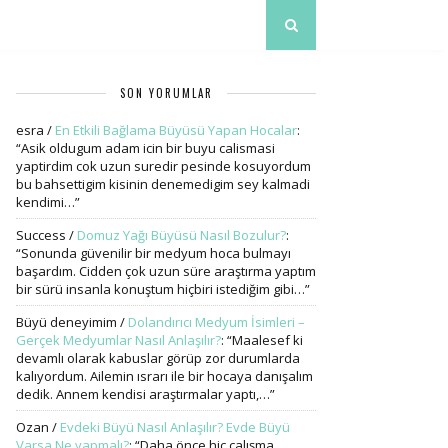
SON YORUMLAR
esra
/
En Etkili Bağlama Büyüsü Yapan Hocalar
:
“
Asik oldugum adam icin bir buyu calismasi
yaptirdim cok uzun suredir pesinde kosuyordum
bu bahsettigim kisinin denemedigim sey kalmadi
kendimi…
”
Success
/
Domuz Yağı Büyüsü Nasıl Bozulur?
:
“
Sonunda güvenilir bir medyum hoca bulmayı
başardım. Cidden çok uzun süre araştırma yaptım
bir sürü insanla konuştum hiçbiri istediğim gibi…
”
Büyü deneyimim
/
Dolandırıcı Medyum İsimleri –
Gerçek Medyumlar Nasıl Anlaşılır?
: “
Maalesef ki
devamlı olarak kabuslar görüp zor durumlarda
kalıyordum. Ailemin ısrarı ile bir hocaya danışalım
dedik. Annem kendisi araştırmalar yaptı,…
”
Ozan
/
Evdeki Büyü Nasıl Anlaşılır? Evde Büyü
Varsa Ne yapmalı?
: “
Daha önce hiç çalışma