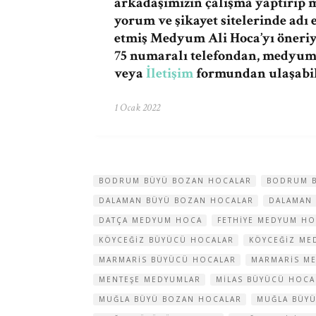
arkadaşımızın çalışma yaptırıp
yorum ve şikayet sitelerinde adı 
etmiş Medyum Ali Hoca’yı öneriy
75 numaralı telefondan,
medyuma
veya
İletişim
formundan ulaşabili
1 Ocak 2022
BODRUM BÜYÜ BOZAN HOCALAR
BODRUM 
DALAMAN BÜYÜ BOZAN HOCALAR
DALAMAN
DATÇA MEDYUM HOCA
FETHIYE MEDYUM HO
KÖYCEĞIZ BÜYÜCÜ HOCALAR
KÖYCEĞIZ ME
MARMARIS BÜYÜCÜ HOCALAR
MARMARIS M
MENTEŞE MEDYUMLAR
MILAS BÜYÜCÜ HOCA
MUĞLA BÜYÜ BOZAN HOCALAR
MUĞLA BÜYÜ