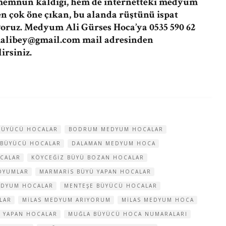
 memnun kaldığı, hem de internetteki medyum
en çok öne çıkan, bu alanda rüştünü ispat
oruz. Medyum Ali Gürses Hoca’ya 0535 590 62
libey@gmail.com
mail adresinden
rsiniz.
BÜYÜCÜ HOCALAR
BODRUM MEDYUM HOCALAR
 BÜYÜCÜ HOCALAR
DALAMAN MEDYUM HOCA
CALAR
KÖYCEĞIZ BÜYÜ BOZAN HOCALAR
DYUMLAR
MARMARIS BÜYÜ YAPAN HOCALAR
EDYUM HOCALAR
MENTEŞE BÜYÜCÜ HOCALAR
LAR
MILAS MEDYUM ARIYORUM
MILAS MEDYUM HOCA
 YAPAN HOCALAR
MUĞLA BÜYÜCÜ HOCA NUMARALARI