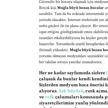
Güvenilir bir hocaya ulaşmak için medyum h
Birçok kişi
Muğla büyü bozan hocalar
ar
sorabilir. Tam da bu noktada internetteki 
yerinde olacaktır. İnternet sitelerinde yer 
nefes güçleri ile ön plana çıkıyor. Bir sit
ispat ettiğini gördüğünüzde emin olabilirsi
insanları etkileyebiliyorsa bu kişiler ger
başarırlar. Yorumlarda çeşitli hesaplardan
ihtimali yüksektir.
Muğla büyü bozan ho
yorumu olmayan medyumları seçenekler için
her takılan soruya yanıtlar aramalısınız.
Her ne kadar sayfamızda sizlere
çalışsak da bunlar kendi kendiniz
Sizlerden medyum hoca önerisi 
alıyoruz.
Aşk büyüsü
, rızık açm
ve
vefk
çalışmaları konusunda pr
ziyaretçilerimize yanlış yönlen