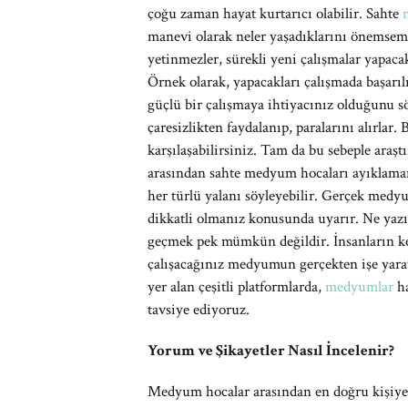
çoğu zaman hayat kurtarıcı olabilir. Sahte
manevi olarak neler yaşadıklarını önemsemez
yetinmezler, sürekli yeni çalışmalar yapacak
Örnek olarak, yapacakları çalışmada başarı
güçlü bir çalışmaya ihtiyacınız olduğunu sö
çaresizlikten faydalanıp, paralarını alırlar
karşılaşabilirsiniz. Tam da bu sebeple araşt
arasından sahte medyum hocaları ayıklaman
her türlü yalanı söyleyebilir. Gerçek medyu
dikkatli olmanız konusunda uyarır. Ne yaz
geçmek pek mümkün değildir. İnsanların ke
çalışacağınız medyumun gerçekten işe yara
yer alan çeşitli platformlarda,
medyumlar
ha
tavsiye ediyoruz.
Yorum ve Şikayetler Nasıl İncelenir?
Medyum hocalar arasından en doğru kişiye 