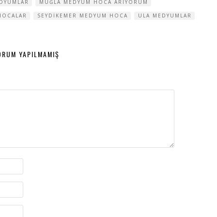
EDYUMLAR
MUĞLA MEDYUM HOCA ARIYORUM
HOCALAR
SEYDIKEMER MEDYUM HOCA
ULA MEDYUMLAR
ORUM YAPILMAMIŞ