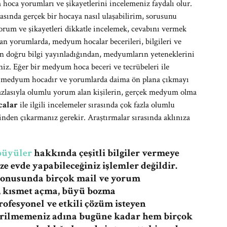
oca yorumları ve şikayetlerini incelemeniz faydalı olur.
asında gerçek bir hocaya nasıl ulaşabilirim, sorusunu
yorum ve şikayetleri dikkatle incelemek, cevabını vermek
alan yorumlarda, medyum hocalar becerileri, bilgileri ve
enin doğru bilgi yayınladığından, medyumların yeteneklerini
niz. Eğer bir medyum hoca beceri ve tecrübeleri ile
çek medyum hocadır ve yorumlarda daima ön plana çıkmayı
 fazlasıyla olumlu yorum alan kişilerin, gerçek medyum olma
calar
ile ilgili incelemeler sırasında çok fazla olumlu
den çıkarmanız gerekir. Araştırmalar sırasında aklınıza
büyüler
hakkında çeşitli bilgiler vermeye
e evde yapabileceğiniz işlemler değildir.
konusunda birçok mail ve yorum
a, kısmet açma, büyü bozma
ofesyonel ve etkili çözüm isteyen
dirilmemeniz adına bugüne kadar hem birçok