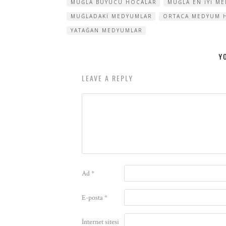
MUĞLA BÜYÜCÜ HOCALAR
MUĞLA EN IYI M
MUĞLADAKI MEDYUMLAR
ORTACA MEDYUM 
YATAĞAN MEDYUMLAR
Y
LEAVE A REPLY
Ad
*
E-posta
*
İnternet sitesi