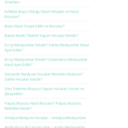
Önerileri
Evlilikte Büyü Olduğu Nasıl Anlaşılır ve Nasıl
Bozulur?
Büyü Nasıl Tespit Edilir ve Bozulur?
Bakım Nedir? Bakım Yapan Hocalar Kimdir?
En İyi Medyumlar Kimdir? Sahte Medyumlar Nasıl
Ayırt Edilir?
En İyi Medyumlar Kimdir? Dolandırıcı Medyumlar
Nasıl Ayırt Edilir?
Güvenilir Medyum Hocalar Nereden Bulunur?
Sahte Hocalar Kimdir?
Geri Getirme Büyüsü Yapan Hocalar Yorum ve
Şikayetleri
Papaz Büyüsü Nasıl Bozulur? Papaz Büyüsü
Belirtileri Nedir?
Antalya Medyum Hocalar – Antalya Medyumları
Aydın Büyü Bozan Hocalar – Aydın Medyumları