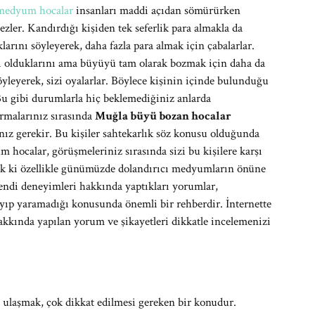
medyum hocalar
insanları maddi açıdan sömürürken
ler. Kandırdığı kişiden tek seferlik para almakla da
larını söyleyerek, daha fazla para almak için çabalarlar.
lı olduklarını ama büyüyü tam olarak bozmak için daha da
yleyerek, sizi oyalarlar. Böylece kişinin içinde bulunduğu
. Bu gibi durumlarla hiç beklemediğiniz anlarda
ırmalarınız sırasında
Muğla büyü bozan hocalar
ız gerekir. Bu kişiler sahtekarlık söz konusu olduğunda
m hocalar, görüşmeleriniz sırasında sizi bu kişilere karşı
ık ki özellikle günümüzde dolandırıcı medyumların önüne
ndi deneyimleri hakkında yaptıkları yorumlar,
yıp yaramadığı konusunda önemli bir rehberdir. İnternette
kkında yapılan yorum ve şikayetleri dikkatle incelemenizi
ulaşmak, çok dikkat edilmesi gereken bir konudur.