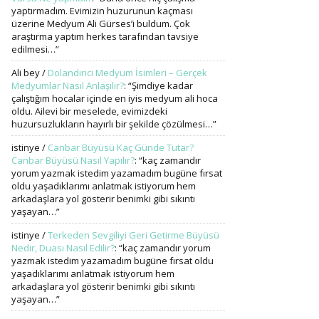
yaptırmadım. Evimizin huzurunun kaçması
üzerine Medyum Ali Gürses’i buldum. Çok
araştırma yaptım herkes tarafından tavsiye
edilmesi…
”
Ali bey
/
Dolandırıcı Medyum İsimleri – Gerçek
Medyumlar Nasıl Anlaşılır?
: “
Şimdiye kadar
çalıştığım hocalar içinde en iyis medyum ali hoca
oldu. Ailevi bir meselede, evimizdeki
huzursuzlukların hayırlı bir şekilde çözülmesi…
”
istinye
/
Canbar Büyüsü Kaç Günde Tutar?
Canbar Büyüsü Nasıl Yapılır?
: “
kaç zamandır
yorum yazmak istedim yazamadım bugüne fırsat
oldu yaşadıklarımı anlatmak istiyorum hem
arkadaşlara yol gösterir benimki gibi sıkıntı
yaşayan…
”
istinye
/
Terkeden Sevgiliyi Geri Getirme Büyüsü
Nedir, Duası Nasıl Edilir?
: “
kaç zamandır yorum
yazmak istedim yazamadım bugüne fırsat oldu
yaşadıklarımı anlatmak istiyorum hem
arkadaşlara yol gösterir benimki gibi sıkıntı
yaşayan…
”