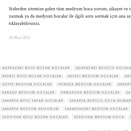
Sizlerden sitemize gelen tüm medyum hoca yorum, şikayet ve t
yazmak ya da medyum hocalar ile ilgili soru sormak için ana sa
tıklayabilirsiniz.
20 Mart 2022
ADAPAZARI BÜYÜ BOZAN HOCALAR
ADAPAZARI BÜYÜCÜ HOCAL
AKYAZI BÜYÜ BOZAN HOCALAR
AKYAZI MEDYUM HOCALAR
AR
GEYVE MEDYUM HOCALAR
HENDEK MEDYUM HOCALAR
KARAP
KARASU MEDYUM HOCALAR
PAMUKOVA MEDYUM HOCALAR
SA
SAKARYA BÜYÜ YAPAN HOCALAR
SAKARYA BÜYÜCÜ HOCA NUMAR
SAKARYA MEDYUM ARIYORUM
SAKARYADAKI MEDYUM HOCALAR
SERDIVAN BÜYÜ BOZAN HOCALAR
SERDIVAN MEDYUM HOCA