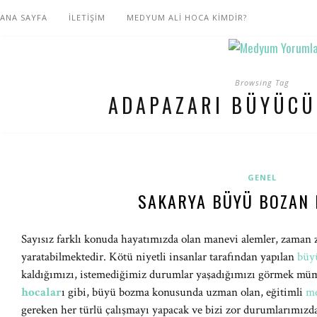
ANA SAYFA
İLETİŞİM
MEDYUM ALİ HOCA KİMDİR?
Browsing Tag
ADAPAZARI BÜYÜCÜ
GENEL
SAKARYA BÜYÜ BOZAN
Sayısız farklı konuda hayatımızda olan manevi alemler, zaman 
yaratabilmektedir. Kötü niyetli insanlar tarafından yapılan
büy
kaldığımızı, istemediğimiz durumlar yaşadığımızı görmek m
hocalar
ı gibi, büyü bozma konusunda uzman olan, eğitimli
me
gereken her türlü çalışmayı yapacak ve bizi zor durumlarımızda