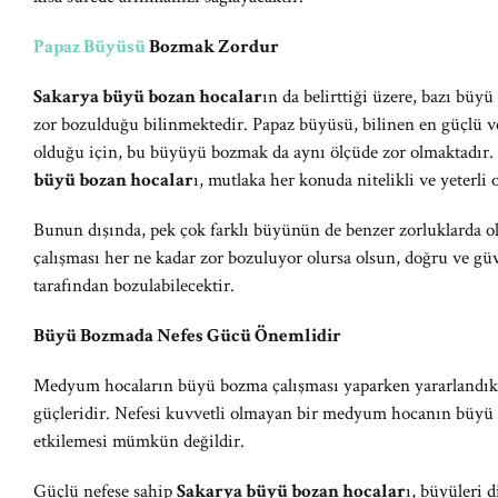
Papaz Büyüsü
Bozmak Zordur
Sakarya büyü bozan hocalar
ın da belirttiği üzere, bazı büyü
zor bozulduğu bilinmektedir. Papaz büyüsü, bilinen en güçlü v
olduğu için, bu büyüyü bozmak da aynı ölçüde zor olmaktadır
büyü bozan hocalar
ı, mutlaka her konuda nitelikli ve yeterli
Bunun dışında, pek çok farklı büyünün de benzer zorluklarda o
çalışması her ne kadar zor bozuluyor olursa olsun, doğru ve gü
tarafından bozulabilecektir.
Büyü Bozmada Nefes Gücü Önemlidir
Medyum hocaların büyü bozma çalışması yaparken yararlandıkla
güçleridir. Nefesi kuvvetli olmayan bir medyum hocanın büyü e
etkilemesi mümkün değildir.
Güçlü nefese sahip
Sakarya büyü bozan hocalar
ı, büyüleri 