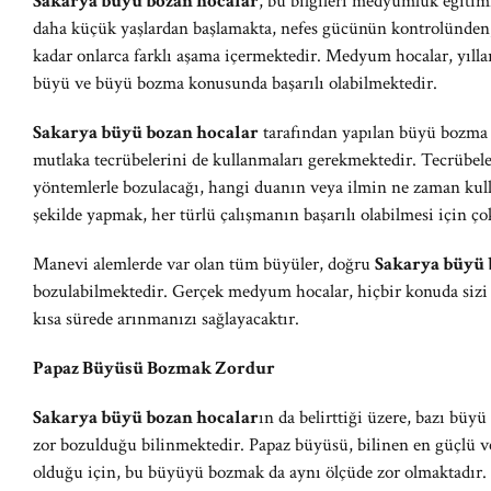
Sakarya büyü bozan hocalar
, bu bilgileri medyumluk eğitim
daha küçük yaşlardan başlamakta, nefes gücünün kontrolünden, 
kadar onlarca farklı aşama içermektedir. Medyum hocalar, yılla
büyü ve büyü bozma konusunda başarılı olabilmektedir.
Sakarya büyü bozan hocalar
tarafından yapılan büyü bozma
mutlaka tecrübelerini de kullanmaları gerekmektedir. Tecrübel
yöntemlerle bozulacağı, hangi duanın veya ilmin ne zaman kull
şekilde yapmak, her türlü çalışmanın başarılı olabilmesi için ço
Manevi alemlerde var olan tüm büyüler, doğru
Sakarya büyü 
bozulabilmektedir. Gerçek medyum hocalar, hiçbir konuda sizi
kısa sürede arınmanızı sağlayacaktır.
Papaz Büyüsü Bozmak Zordur
Sakarya büyü bozan hocalar
ın da belirttiği üzere, bazı büyü
zor bozulduğu bilinmektedir. Papaz büyüsü, bilinen en güçlü v
olduğu için, bu büyüyü bozmak da aynı ölçüde zor olmaktadır