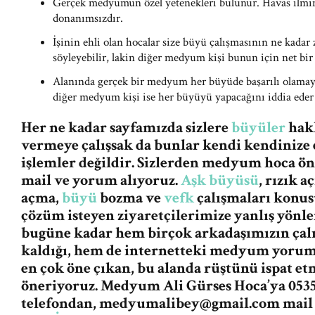
Gerçek medyumun özel yetenekleri bulunur. Havas ilmi
donanımsızdır.
İşinin ehli olan hocalar size büyü çalışmasının ne kadar
söyleyebilir, lakin diğer medyum kişi bunun için net bir
Alanında gerçek bir medyum her büyüde başarılı olamaya
diğer medyum kişi ise her büyüyü yapacağını iddia eder 
Her ne kadar sayfamızda sizlere
büyüler
hakk
vermeye çalışsak da bunlar kendi kendinize 
işlemler değildir. Sizlerden medyum hoca ö
mail ve yorum alıyoruz.
Aşk büyüsü
, rızık 
açma,
büyü
bozma ve
vefk
çalışmaları konus
çözüm isteyen ziyaretçilerimize yanlış yön
bugüne kadar hem birçok arkadaşımızın ça
kaldığı, hem de internetteki medyum yorum v
en çok öne çıkan, bu alanda rüştünü ispat e
öneriyoruz. Medyum Ali Gürses Hoca’ya 0535
telefondan,
medyumalibey@gmail.com
mail