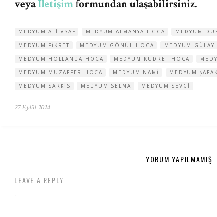
veya
İletişim
formundan ulaşabilirsiniz.
MEDYUM ALI ASAF
MEDYUM ALMANYA HOCA
MEDYUM DU
MEDYUM FIKRET
MEDYUM GÖNÜL HOCA
MEDYUM GÜLAY
MEDYUM HOLLANDA HOCA
MEDYUM KUDRET HOCA
MEDY
MEDYUM MUZAFFER HOCA
MEDYUM NAMI
MEDYUM ŞAFA
MEDYUM SARKIS
MEDYUM SELMA
MEDYUM SEVGI
27 Eylül 2024
YORUM YAPILMAMIŞ
LEAVE A REPLY