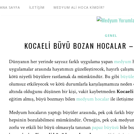
ANA SAYFA
İLETİŞİM
MEDYUM ALİ HOCA KİMDİR?
GENEL
KOCAELI BÜYÜ BOZAN HOCALAR –
Dünyanın her yerinde sayısız farklı uygulama yapan
medyum
h
uygulamalar arasında hayatımızı güzelleştirecek, hayırlı çalışm
kötü niyetli büyülere rastlamak da mümkündür. Bu gibi
büyüle
olumsuz etkileyecek ve kötü durumlarla karşılaşmamıza neden 
altında olduğunu düşünen bir kişi, vakit kaybetmeden
Kocael
eğitim almış, büyü bozmayı bilen
medyum hocalar
ile iletişim
Medyum hocaların yaptığı büyüler arasında, pek çok farklı büy
hepsinin bozulabilmesi mümkündür. Örneğin, pek çok medyum
zorlu ve etkili bir büyü olmasıyla tanınan
papaz büyüsü
bile bo