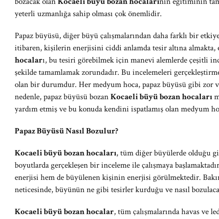
bozacak olan
Kocaeli büyü bozan hocaları
nın eğitiminin tam
yeterli uzmanlığa sahip olması çok önemlidir.
Papaz büyüsü, diğer büyü çalışmalarından daha farklı bir etkiy
itibaren, kişilerin enerjisini ciddi anlamda tesir altına almakta,
hocalar
ı, bu tesiri görebilmek için manevi alemlerde çeşitli i
şekilde tamamlamak zorundadır. Bu incelemeleri gerçekleştirme
olan bir durumdur. Her medyum hoca, papaz büyüsü gibi zor v
nedenle, papaz büyüsü bozan
Kocaeli büyü bozan hocaları
mu
yardım etmiş ve bu konuda kendini ispatlamış olan medyum hoca
Papaz Büyüsü Nasıl Bozulur?
Kocaeli büyü bozan hocaları
, tüm diğer büyülerde olduğu 
boyutlarda gerçekleşen bir inceleme ile çalışmaya başlamaktad
enerjisi hem de büyülenen kişinin enerjisi görülmektedir. Bakı
neticesinde, büyünün ne gibi tesirler kurduğu ve nasıl bozulaca
Kocaeli büyü bozan hocalar
, tüm çalışmalarında havas ve le