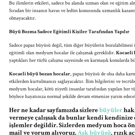
Bu ilimlerin etkileri, sadece bu alanda uzman olan ve eğitim alm
Sıradan bir insanın havas ve ledün konusunda uzmanlık kaza
olmayacaktır.
Büyü Bozma Sadece Eğitimli Kişiler Tarafından Yapılır
Sadece papaz büyüsü değil, tüm diğer büyülerin bozulabilmesi
eğitimli olan medyum hocalar ile çalışmak gereklidir.
Kocaeli 
yaptıkları her türlü çalışma sayesinde en karmaşık konularda bil
Kocaeli büyü bozan hocalar
, papaz büyüsü de olsa daha kar
etkilerden kurtulmanızı sağlayacaktır. İlim bilgilerini ve tecrüb
medyum hocalar, kötü niyetli insanlar tarafından yapılan her 
böylece hayatınıza normal şekilde devam etmenize yarım edecek
Her ne kadar sayfamızda sizlere
büyüler
hakk
vermeye çalışsak da bunlar kendi kendinize 
işlemler değildir. Sizlerden medyum hoca ö
mail ve yorum alıyoruz.
Aşk büyüsü
, rızık 