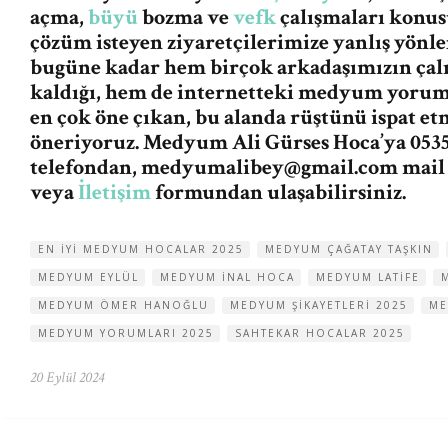
açma,
büyü
bozma ve
vefk
çalışmaları konus
çözüm isteyen ziyaretçilerimize yanlış yön
bugüne kadar hem birçok arkadaşımızın ça
kaldığı, hem de internetteki medyum yorum v
en çok öne çıkan, bu alanda rüştünü ispat e
öneriyoruz. Medyum Ali Gürses Hoca’ya 0535
telefondan,
medyumalibey@gmail.com
mail
veya
İletişim
formundan ulaşabilirsiniz.
EN IYI MEDYUM HOCALAR 2025
MEDYUM ÇAĞATAY TAŞKIN
MEDYUM EYLÜL
MEDYUM INAL HOCA
MEDYUM LATIFE
MEDYUM ÖMER HANOĞLU
MEDYUM ŞIKAYETLERI 2025
ME
MEDYUM YORUMLARI 2025
SAHTEKAR HOCALAR 2025
20 Eylül 2024