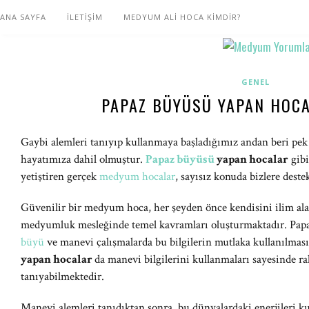
ANA SAYFA
İLETİŞİM
MEDYUM ALİ HOCA KİMDİR?
GENEL
PAPAZ BÜYÜSÜ YAPAN HOC
Gaybi alemleri tanıyıp kullanmaya başladığımız andan beri pek 
hayatımıza dahil olmuştur.
Papaz büyüsü
yapan hocalar
gibi
yetiştiren gerçek
medyum hocalar
, sayısız konuda bizlere dest
Güvenilir bir medyum hoca, her şeyden önce kendisini ilim alanı
medyumluk mesleğinde temel kavramları oluşturmaktadır. Papa
büyü
ve manevi çalışmalarda bu bilgilerin mutlaka kullanılması
yapan hocalar
da manevi bilgilerini kullanmaları sayesinde ra
tanıyabilmektedir.
Manevi alemleri tanıdıktan sonra, bu dünyalardaki enerjileri k