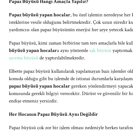
Papaz Büyüsü Hangi Amaçla Yapılır?
Papaz büyüsü yapan hocalar
, bu özel işlemin neredeyse her 
isteklerine vesile olduğunu belirtmektedir. Çok uzun süredir ku
yardımcısı olan papaz büyüsünün enerjisi her şeye yetecek kad
Papaz büyüsü, kimi zaman birbirine tam ters amaçlarla bile kul
büyüsü yapan hocalar
a aynı yöntemle
aşk büyüsü
yaptırmak
ayırma büyüsü
de yaptırılabilmektedir.
Elbette papaz büyüsü kullanılarak yapılamayan bazı işlemler 
konuda olduğu gibi bu işlemde de istisnai durumlarla karşıla
papaz büyüsü yapan hocalar
gereken yönlendirmeyi yapacak
konusunda gerekli bilgiyi verecektir. Dürüst ve güvenilir bir ho
endişe etmeniz yersizdir.
Her Hocanın Papaz Büyüsü Aynı Değildir
Papaz büyüsü çok zor bir işlem olması nedeniyle herkes tarafı