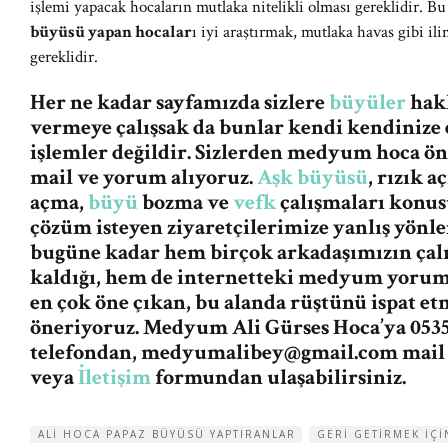
işlemi yapacak hocaların mutlaka nitelikli olması gereklidir. B
büyüsü yapan hocalar
ı iyi araştırmak, mutlaka havas gibi i
gereklidir.
Her ne kadar sayfamızda sizlere
büyüler
hakk
vermeye çalışsak da bunlar kendi kendinize 
işlemler değildir. Sizlerden medyum hoca ö
mail ve yorum alıyoruz.
Aşk büyüsü
, rızık 
açma,
büyü
bozma ve
vefk
çalışmaları konus
çözüm isteyen ziyaretçilerimize yanlış yön
bugüne kadar hem birçok arkadaşımızın ça
kaldığı, hem de internetteki medyum yorum v
en çok öne çıkan, bu alanda rüştünü ispat e
öneriyoruz. Medyum Ali Gürses Hoca’ya 0535
telefondan,
medyumalibey@gmail.com
mail
veya
İletişim
formundan ulaşabilirsiniz.
ALI HOCA PAPAZ BÜYÜSÜ YAPTIRANLAR
GERI GETIRMEK IÇ