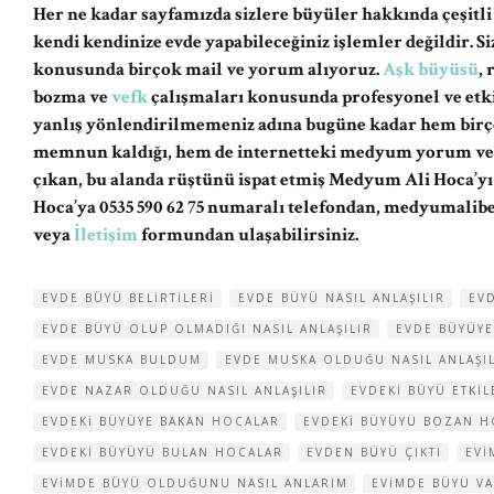
Her ne kadar sayfamızda sizlere büyüler hakkında çeşitli
kendi kendinize evde yapabileceğiniz işlemler değildir. 
konusunda birçok mail ve yorum alıyoruz.
Aşk büyüsü
,
bozma ve
vefk
çalışmaları konusunda profesyonel ve etki
yanlış yönlendirilmemeniz adına bugüne kadar hem birç
memnun kaldığı, hem de internetteki medyum yorum ve şi
çıkan, bu alanda rüştünü ispat etmiş Medyum Ali Hoca’y
Hoca’ya 0535 590 62 75 numaralı telefondan,
medyumalib
veya
İletişim
formundan ulaşabilirsiniz.
EVDE BÜYÜ BELIRTILERI
EVDE BÜYÜ NASIL ANLAŞILIR
EV
EVDE BÜYÜ OLUP OLMADIĞI NASIL ANLAŞILIR
EVDE BÜYÜYE
EVDE MUSKA BULDUM
EVDE MUSKA OLDUĞU NASIL ANLAŞI
EVDE NAZAR OLDUĞU NASIL ANLAŞILIR
EVDEKI BÜYÜ ETKIL
EVDEKI BÜYÜYE BAKAN HOCALAR
EVDEKI BÜYÜYÜ BOZAN H
EVDEKI BÜYÜYÜ BULAN HOCALAR
EVDEN BÜYÜ ÇIKTI
EVI
EVIMDE BÜYÜ OLDUĞUNU NASIL ANLARIM
EVIMDE BÜYÜ VA