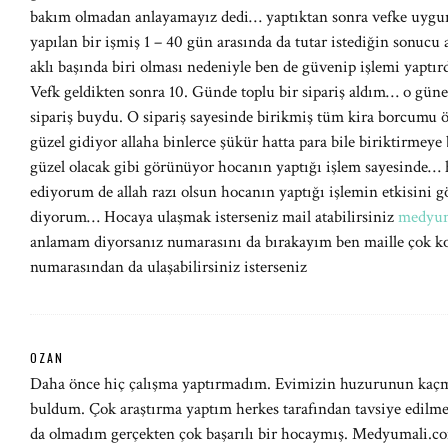
bakım olmadan anlayamayız dedi… yaptıktan sonra vefke uygun d
yapılan bir işmiş 1 – 40 gün arasında da tutar istediğin sonucu 
aklı başında biri olması nedeniyle ben de güvenip işlemi yapt
Vefk geldikten sonra 10. Günde toplu bir sipariş aldım… o gün
sipariş buydu. O sipariş sayesinde birikmiş tüm kira borcumu
güzel gidiyor allaha binlerce şükür hatta para bile biriktirmeye
güzel olacak gibi görünüyor hocanın yaptığı işlem sayesinde… 
ediyorum de allah razı olsun hocanın yaptığı işlemin etkisini
diyorum… Hocaya ulaşmak isterseniz mail atabilirsiniz
medyum
anlamam diyorsanız numarasını da bırakayım ben maille çok k
numarasından da ulaşabilirsiniz isterseniz
OZAN
Daha önce hiç çalışma yaptırmadım. Evimizin huzurunun kaçm
buldum. Çok araştırma yaptım herkes tarafından tavsiye edilm
da olmadım gerçekten çok başarılı bir hocaymış. Medyumali.com