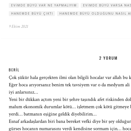
EVIMDE BÜYÜ VAR NE YAPMALIYIM
EVIMDE BÜYÜ VARSA NA
HANEMDE BÜYÜ ÇIKTI
HANEMDE BÜYÜ OLDUĞUNU NASIL A
9 Ekim 2021
2 YORUM
BERIL
Çok şükür hala gerçekten ilmi olan bilgili hocalar var allah bu 
Eğer hoca arıyorsanız benim tek tavsiyem var o da medyum al
iyi anlarsınız…
Yeni bir dükkan açtım yeni bir şehre taşındık afet riskinden d
malum ekonomik durumlar kötü… işletmem çok kötü gitmeye baş
yerdi… batmanın eşiğine geldik diyebilirim…
Esnaf arkadaşlardan biri bana bereket vefki diye bir şey olduğ
gürses hocanın numarasını verdi kendisine sormam için… hoca