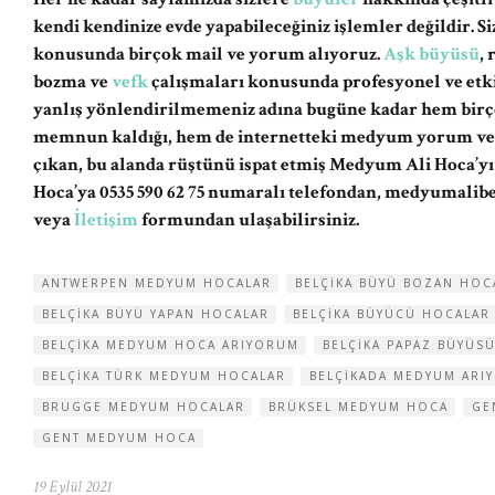
kendi kendinize evde yapabileceğiniz işlemler değildir. 
konusunda birçok mail ve yorum alıyoruz.
Aşk büyüsü
,
bozma ve
vefk
çalışmaları konusunda profesyonel ve etki
yanlış yönlendirilmemeniz adına bugüne kadar hem birç
memnun kaldığı, hem de internetteki medyum yorum ve şi
çıkan, bu alanda rüştünü ispat etmiş Medyum Ali Hoca’y
Hoca’ya 0535 590 62 75 numaralı telefondan,
medyumalib
veya
İletişim
formundan ulaşabilirsiniz.
ANTWERPEN MEDYUM HOCALAR
BELÇIKA BÜYÜ BOZAN HOC
BELÇIKA BÜYÜ YAPAN HOCALAR
BELÇIKA BÜYÜCÜ HOCALAR
BELÇIKA MEDYUM HOCA ARIYORUM
BELÇIKA PAPAZ BÜYÜS
BELÇIKA TÜRK MEDYUM HOCALAR
BELÇIKADA MEDYUM ARI
BRUGGE MEDYUM HOCALAR
BRÜKSEL MEDYUM HOCA
GE
GENT MEDYUM HOCA
19 Eylül 2021