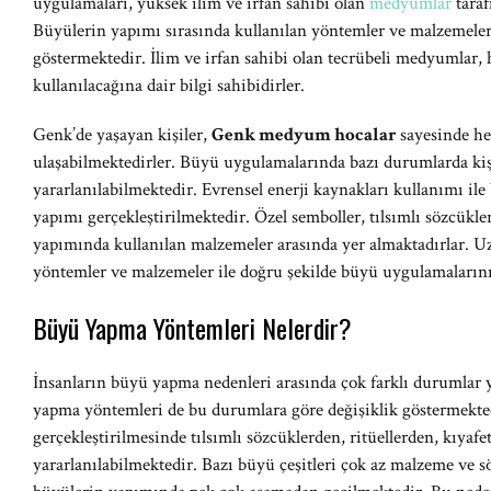
uygulamaları, yüksek ilim ve irfan sahibi olan
medyumlar
taraf
Büyülerin yapımı sırasında kullanılan yöntemler ve malzemeler 
göstermektedir. İlim ve irfan sahibi olan tecrübeli medyumlar,
kullanılacağına dair bilgi sahibidirler.
Genk’de yaşayan kişiler,
Genk medyum hocalar
sayesinde he
ulaşabilmektedirler. Büyü uygulamalarında bazı durumlarda kiş
yararlanılabilmektedir. Evrensel enerji kaynakları kullanımı ile
yapımı gerçekleştirilmektedir. Özel semboller, tılsımlı sözcükler,
yapımında kullanılan malzemeler arasında yer almaktadırlar.
yöntemler ve malzemeler ile doğru şekilde büyü uygulamalarını
Büyü Yapma Yöntemleri Nelerdir?
İnsanların büyü yapma nedenleri arasında çok farklı durumlar 
yapma yöntemleri de bu durumlara göre değişiklik göstermekt
gerçekleştirilmesinde tılsımlı sözcüklerden, ritüellerden, kıyaf
yararlanılabilmektedir. Bazı büyü çeşitleri çok az malzeme ve söz