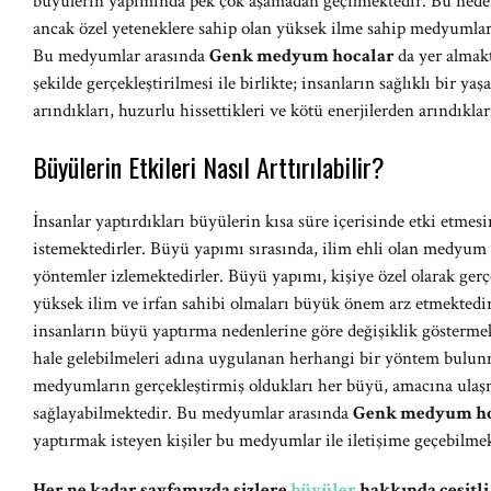
büyülerin yapımında pek çok aşamadan geçilmektedir. Bu neden
ancak özel yeteneklere sahip olan yüksek ilme sahip medyumlar 
Bu medyumlar arasında
Genk medyum hocalar
da yer almak
şekilde gerçekleştirilmesi ile birlikte; insanların sağlıklı bir ya
arındıkları, huzurlu hissettikleri ve kötü enerjilerden arındıkla
Büyülerin Etkileri Nasıl Arttırılabilir?
İnsanlar yaptırdıkları büyülerin kısa süre içerisinde etki etmesi
istemektedirler. Büyü yapımı sırasında, ilim ehli olan medyum h
yöntemler izlemektedirler. Büyü yapımı, kişiye özel olarak ger
yüksek ilim ve irfan sahibi olmaları büyük önem arz etmektedir. 
insanların büyü yaptırma nedenlerine göre değişiklik göstermek
hale gelebilmeleri adına uygulanan herhangi bir yöntem bulu
medyumların gerçekleştirmiş oldukları her büyü, amacına ulaşm
sağlayabilmektedir. Bu medyumlar arasında
Genk medyum h
yaptırmak isteyen kişiler bu medyumlar ile iletişime geçebilmek
Her ne kadar sayfamızda sizlere
büyüler
hakkında çeşitli