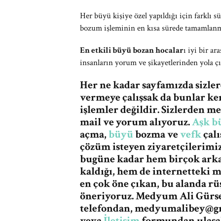
Her büyü kişiye özel yapıldığı için farklı 
bozum işleminin en kısa sürede tamamlanmas
En etkili büyü bozan hocalar
ı iyi bir a
insanların yorum ve şikayetlerinden yola ç
Her ne kadar sayfamızda sizle
vermeye çalışsak da bunlar ke
işlemler değildir. Sizlerden 
mail ve yorum alıyoruz.
Aşk b
açma,
büyü
bozma ve
vefk
çalı
çözüm isteyen ziyaretçilerimi
bugüne kadar hem birçok ark
kaldığı, hem de internetteki 
en çok öne çıkan, bu alanda r
öneriyoruz. Medyum Ali Gürses
telefondan,
medyumalibey@g
veya
İletişim
formundan ulaşab