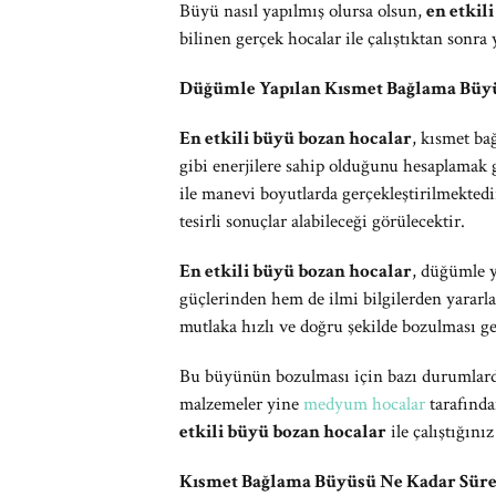
Büyü nasıl yapılmış olursa olsun,
en etkil
bilinen gerçek hocalar ile çalıştıktan sonr
Düğümle Yapılan Kısmet Bağlama Büyü
En etkili büyü bozan hocalar
, kısmet b
gibi enerjilere sahip olduğunu hesaplamak 
ile manevi boyutlarda gerçekleştirilmekte
tesirli sonuçlar alabileceği görülecektir.
En etkili büyü bozan hocalar
, düğümle 
güçlerinden hem de ilmi bilgilerden yararl
mutlaka hızlı ve doğru şekilde bozulması g
Bu büyünün bozulması için bazı durumlard
malzemeler yine
medyum hocalar
tarafında
etkili büyü bozan hocalar
ile çalıştığın
Kısmet Bağlama Büyüsü Ne Kadar Süre