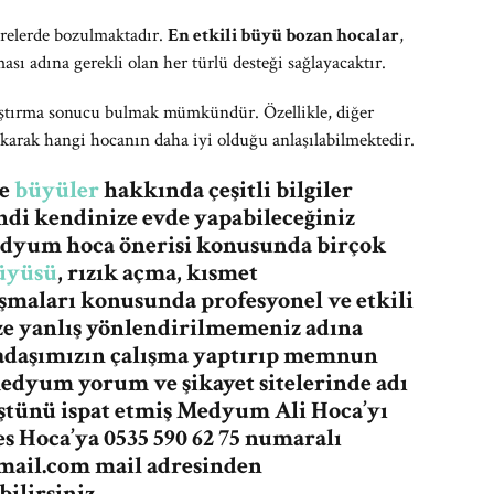
sürelerde bozulmaktadır.
En etkili büyü bozan hocalar
,
ı adına gerekli olan her türlü desteği sağlayacaktır.
raştırma sonucu bulmak mümkündür. Özellikle, diğer
ıkarak hangi hocanın daha iyi olduğu anlaşılabilmektedir.
re
büyüler
hakkında çeşitli bilgiler
ndi kendinize evde yapabileceğiniz
medyum hoca önerisi konusunda birçok
üyüsü
, rızık açma, kısmet
şmaları konusunda profesyonel ve etkili
ze yanlış yönlendirilmemeniz adına
adaşımızın çalışma yaptırıp memnun
medyum yorum ve şikayet sitelerinde adı
üştünü ispat etmiş Medyum Ali Hoca’yı
 Hoca’ya 0535 590 62 75 numaralı
mail.com
mail adresinden
ilirsiniz.