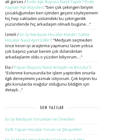
ali gürses
/
Evde Aşk Büyüsü Nasıl Yapılır? Evde
Yapılan Aşk Büyüleri
: “
ben çok çekingen biriyim
çocukluğumdan beri içimden geçeni söyleyemem
hiç hep sakladım üstümdeki bu çekingenlik
yüzündende hiç arkadaşım olmadı bugüne…
”
İzmirli
/
En İyi Medyum Hocalar Kimdir? Sahte
Hocalar Nasıl Ayırt Edilir?
: “
Medyum seçmeden
önce kesin iyi araştırma yapmanız lazım yoksa
çok başınız yanar benim çok dolandırılan
arkadaşlarım oldu o yüzden biliyorum.…
”
Ela
/
Papaz Büyüsü Nasıl Anlaşılır ve Bozulur?
:
“
Evlenme konusunda bir işlem yaptırdım onunla
ilgili deneyimimi yazmak istiyorum. Çok kişinin bu
gibi konularda mağdur olduğunu bildiğim için
detaylı…
”
SON YAZILAR
En İyi Medyum Yorumları ve Önerileri
Vefk Yapan Hocalar Yorum ve Şikayetleri
En İyi Medyumlar Kimdir? Gerçek ve Sahte