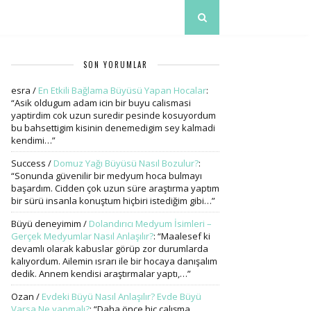
SON YORUMLAR
esra
/
En Etkili Bağlama Büyüsü Yapan Hocalar
:
“
Asik oldugum adam icin bir buyu calismasi
yaptirdim cok uzun suredir pesinde kosuyordum
bu bahsettigim kisinin denemedigim sey kalmadi
kendimi…
”
Success
/
Domuz Yağı Büyüsü Nasıl Bozulur?
:
“
Sonunda güvenilir bir medyum hoca bulmayı
başardım. Cidden çok uzun süre araştırma yaptım
bir sürü insanla konuştum hiçbiri istediğim gibi…
”
Büyü deneyimim
/
Dolandırıcı Medyum İsimleri –
Gerçek Medyumlar Nasıl Anlaşılır?
: “
Maalesef ki
devamlı olarak kabuslar görüp zor durumlarda
kalıyordum. Ailemin ısrarı ile bir hocaya danışalım
dedik. Annem kendisi araştırmalar yaptı,…
”
Ozan
/
Evdeki Büyü Nasıl Anlaşılır? Evde Büyü
Varsa Ne yapmalı?
: “
Daha önce hiç çalışma