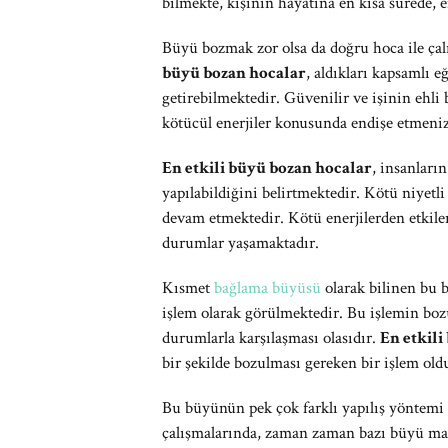
bilmekte, kişinin hayatına en kısa sürede, 
Büyü bozmak zor olsa da doğru hoca ile ç
büyü bozan hocalar
, aldıkları kapsamlı 
getirebilmektedir. Güvenilir ve işinin ehli 
kötücül enerjiler konusunda endişe etmeniz
En etkili büyü bozan hocalar
, insanları
yapılabildiğini belirtmektedir. Kötü niyetl
devam etmektedir. Kötü enerjilerden etkil
durumlar yaşamaktadır.
Kısmet
bağlama büyüsü
olarak bilinen bu 
işlem olarak görülmektedir. Bu işlemin boz
durumlarla karşılaşması olasıdır.
En etkili
bir şekilde bozulması gereken bir işlem ol
Bu büyünün pek çok farklı yapılış yöntemi
çalışmalarında, zaman zaman bazı büyü malz