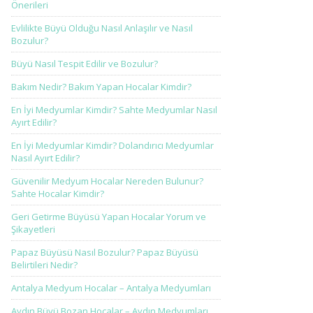
Önerileri
Evlilikte Büyü Olduğu Nasıl Anlaşılır ve Nasıl
Bozulur?
Büyü Nasıl Tespit Edilir ve Bozulur?
Bakım Nedir? Bakım Yapan Hocalar Kimdir?
En İyi Medyumlar Kimdir? Sahte Medyumlar Nasıl
Ayırt Edilir?
En İyi Medyumlar Kimdir? Dolandırıcı Medyumlar
Nasıl Ayırt Edilir?
Güvenilir Medyum Hocalar Nereden Bulunur?
Sahte Hocalar Kimdir?
Geri Getirme Büyüsü Yapan Hocalar Yorum ve
Şikayetleri
Papaz Büyüsü Nasıl Bozulur? Papaz Büyüsü
Belirtileri Nedir?
Antalya Medyum Hocalar – Antalya Medyumları
Aydın Büyü Bozan Hocalar – Aydın Medyumları