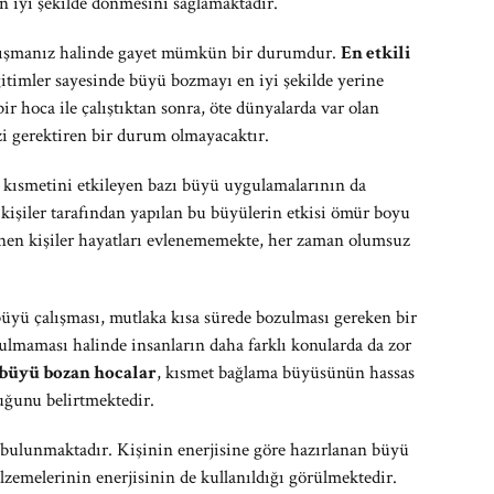
en iyi şekilde dönmesini sağlamaktadır.
alışmanız halinde gayet mümkün bir durumdur.
En etkili
eğitimler sayesinde büyü bozmayı en iyi şekilde yerine
bir hoca ile çalıştıktan sonra, öte dünyalarda var olan
i gerektiren bir durum olmayacaktır.
n kısmetini etkileyen bazı büyü uygulamalarının da
i kişiler tarafından yapılan bu büyülerin etkisi ömür boyu
enen kişiler hayatları evlenememekte, her zaman olumsuz
büyü çalışması, mutlaka kısa sürede bozulması gereken bir
ulmaması halinde insanların daha farklı konularda da zor
 büyü bozan hocalar
, kısmet bağlama büyüsünün hassas
duğunu belirtmektedir.
 bulunmaktadır. Kişinin enerjisine göre hazırlanan büyü
emelerinin enerjisinin de kullanıldığı görülmektedir.