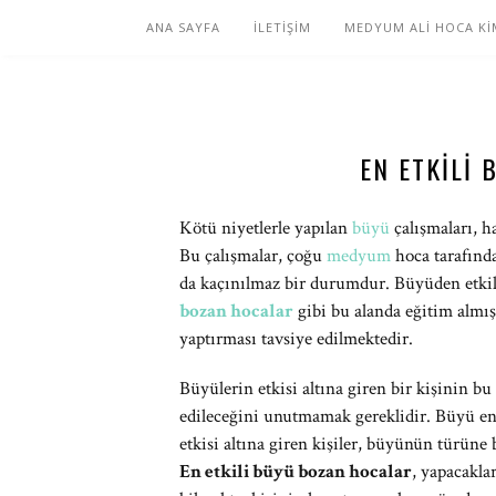
ANA SAYFA
İLETİŞİM
MEDYUM ALİ HOCA Kİ
EN ETKILI
Kötü niyetlerle yapılan
büyü
çalışmaları, h
Bu çalışmalar, çoğu
medyum
hoca tarafında
da kaçınılmaz bir durumdur. Büyüden etki
bozan hocalar
gibi bu alanda eğitim almı
yaptırması tavsiye edilmektedir.
Büyülerin etkisi altına giren bir kişinin bu
edileceğini unutmamak gereklidir. Büyü ener
etkisi altına giren kişiler, büyünün türüne
En etkili büyü bozan hocalar
, yapacakla