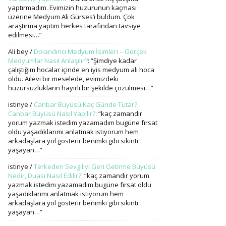
yaptırmadım. Evimizin huzurunun kaçması
üzerine Medyum Ali Gürses’i buldum. Çok
araştırma yaptım herkes tarafından tavsiye
edilmesi…
”
Ali bey
/
Dolandırıcı Medyum İsimleri – Gerçek
Medyumlar Nasıl Anlaşılır?
: “
Şimdiye kadar
çalıştığım hocalar içinde en iyis medyum ali hoca
oldu. Ailevi bir meselede, evimizdeki
huzursuzlukların hayırlı bir şekilde çözülmesi…
”
istinye
/
Canbar Büyüsü Kaç Günde Tutar?
Canbar Büyüsü Nasıl Yapılır?
: “
kaç zamandır
yorum yazmak istedim yazamadım bugüne fırsat
oldu yaşadıklarımı anlatmak istiyorum hem
arkadaşlara yol gösterir benimki gibi sıkıntı
yaşayan…
”
istinye
/
Terkeden Sevgiliyi Geri Getirme Büyüsü
Nedir, Duası Nasıl Edilir?
: “
kaç zamandır yorum
yazmak istedim yazamadım bugüne fırsat oldu
yaşadıklarımı anlatmak istiyorum hem
arkadaşlara yol gösterir benimki gibi sıkıntı
yaşayan…
”