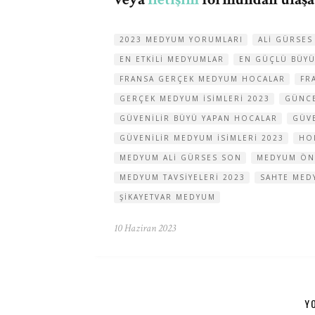
2023 MEDYUM YORUMLARI
ALI GÜRSE
EN ETKILI MEDYUMLAR
EN GÜÇLÜ BÜY
FRANSA GERÇEK MEDYUM HOCALAR
FR
GERÇEK MEDYUM ISIMLERI 2023
GÜNCE
GÜVENILIR BÜYÜ YAPAN HOCALAR
GÜV
GÜVENILIR MEDYUM ISIMLERI 2023
HO
MEDYUM ALI GÜRSES SON
MEDYUM ÖNE
MEDYUM TAVSIYELERI 2023
SAHTE MED
ŞIKAYETVAR MEDYUM
10 Haziran 2023
Y