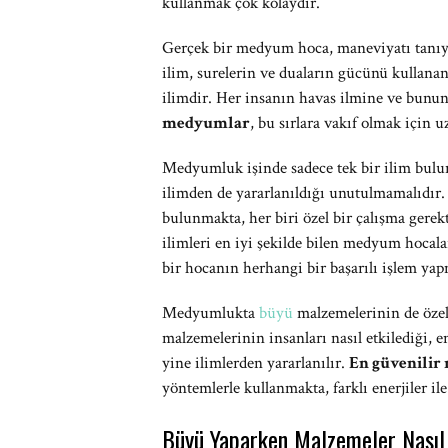
kullanmak çok kolaydır.
Gerçek bir medyum hoca, maneviyatı tanıyı
ilim, surelerin ve duaların gücünü kullanan
ilimdir. Her insanın havas ilmine ve bunun
medyumlar
, bu sırlara vakıf olmak için 
Medyumluk işinde sadece tek bir ilim bulun
ilimden de yararlanıldığı unutulmamalıdır. 
bulunmakta, her biri özel bir çalışma gere
ilimleri en iyi şekilde bilen medyum hocal
bir hocanın herhangi bir başarılı işlem ya
Medyumlukta
büyü
malzemelerinin de özel
malzemelerinin insanları nasıl etkilediği, e
yine ilimlerden yararlanılır.
En güvenili
yöntemlerle kullanmakta, farklı enerjiler il
Büyü Yaparken Malzemeler Nasıl 