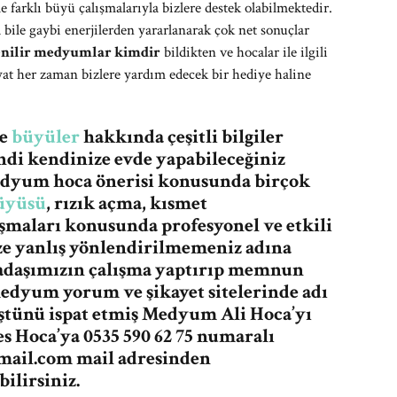
 farklı büyü çalışmalarıyla bizlere destek olabilmektedir.
ile gaybi enerjilerden yararlanarak çok net sonuçlar
enilir medyumlar kimdir
bildikten ve hocalar ile ilgili
at her zaman bizlere yardım edecek bir hediye haline
re
büyüler
hakkında çeşitli bilgiler
ndi kendinize evde yapabileceğiniz
medyum hoca önerisi konusunda birçok
üyüsü
, rızık açma, kısmet
şmaları konusunda profesyonel ve etkili
ze yanlış yönlendirilmemeniz adına
adaşımızın çalışma yaptırıp memnun
medyum yorum ve şikayet sitelerinde adı
üştünü ispat etmiş Medyum Ali Hoca’yı
 Hoca’ya 0535 590 62 75 numaralı
mail.com
mail adresinden
ilirsiniz.