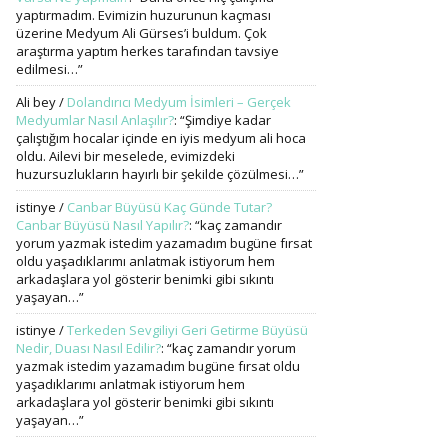
yaptırmadım. Evimizin huzurunun kaçması
üzerine Medyum Ali Gürses’i buldum. Çok
araştırma yaptım herkes tarafından tavsiye
edilmesi…
”
Ali bey
/
Dolandırıcı Medyum İsimleri – Gerçek
Medyumlar Nasıl Anlaşılır?
: “
Şimdiye kadar
çalıştığım hocalar içinde en iyis medyum ali hoca
oldu. Ailevi bir meselede, evimizdeki
huzursuzlukların hayırlı bir şekilde çözülmesi…
”
istinye
/
Canbar Büyüsü Kaç Günde Tutar?
Canbar Büyüsü Nasıl Yapılır?
: “
kaç zamandır
yorum yazmak istedim yazamadım bugüne fırsat
oldu yaşadıklarımı anlatmak istiyorum hem
arkadaşlara yol gösterir benimki gibi sıkıntı
yaşayan…
”
istinye
/
Terkeden Sevgiliyi Geri Getirme Büyüsü
Nedir, Duası Nasıl Edilir?
: “
kaç zamandır yorum
yazmak istedim yazamadım bugüne fırsat oldu
yaşadıklarımı anlatmak istiyorum hem
arkadaşlara yol gösterir benimki gibi sıkıntı
yaşayan…
”