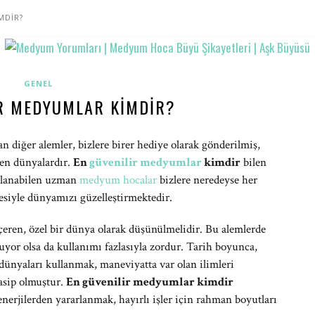
MDİR?
GENEL
IR MEDYUMLAR KIMDIR?
n diğer alemler, bizlere birer hediye olarak gönderilmiş,
len dünyalardır.
En
güvenilir medyumlar
kimdir
bilen
ullanabilen uzman
medyum hocalar
bizlere neredeyse her
esiyle dünyamızı güzelleştirmektedir.
çeren, özel bir dünya olarak düşünülmelidir. Bu alemlerde
luyor olsa da kullanımı fazlasıyla zordur. Tarih boyunca,
dünyaları kullanmak, maneviyatta var olan ilimleri
asip olmuştur.
En güvenilir medyumlar kimdir
nerjilerden yararlanmak, hayırlı işler için rahman boyutları