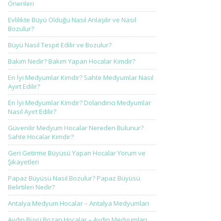
Önerileri
Evlilikte Büyü Olduğu Nasıl Anlaşılır ve Nasıl
Bozulur?
Büyü Nasıl Tespit Edilir ve Bozulur?
Bakım Nedir? Bakım Yapan Hocalar Kimdir?
En İyi Medyumlar Kimdir? Sahte Medyumlar Nasıl
Ayırt Edilir?
En İyi Medyumlar Kimdir? Dolandırıcı Medyumlar
Nasıl Ayırt Edilir?
Güvenilir Medyum Hocalar Nereden Bulunur?
Sahte Hocalar Kimdir?
Geri Getirme Büyüsü Yapan Hocalar Yorum ve
Şikayetleri
Papaz Büyüsü Nasıl Bozulur? Papaz Büyüsü
Belirtileri Nedir?
Antalya Medyum Hocalar – Antalya Medyumları
Aydın Büyü Bozan Hocalar – Aydın Medyumları