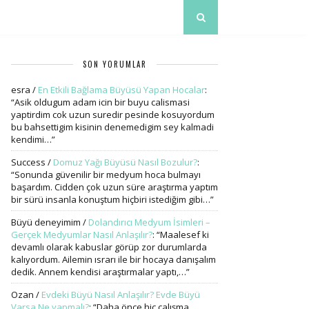
SON YORUMLAR
esra
/
En Etkili Bağlama Büyüsü Yapan Hocalar
:
“
Asik oldugum adam icin bir buyu calismasi
yaptirdim cok uzun suredir pesinde kosuyordum
bu bahsettigim kisinin denemedigim sey kalmadi
kendimi…
”
Success
/
Domuz Yağı Büyüsü Nasıl Bozulur?
:
“
Sonunda güvenilir bir medyum hoca bulmayı
başardım. Cidden çok uzun süre araştırma yaptım
bir sürü insanla konuştum hiçbiri istediğim gibi…
”
Büyü deneyimim
/
Dolandırıcı Medyum İsimleri –
Gerçek Medyumlar Nasıl Anlaşılır?
: “
Maalesef ki
devamlı olarak kabuslar görüp zor durumlarda
kalıyordum. Ailemin ısrarı ile bir hocaya danışalım
dedik. Annem kendisi araştırmalar yaptı,…
”
Ozan
/
Evdeki Büyü Nasıl Anlaşılır? Evde Büyü
Varsa Ne yapmalı?
: “
Daha önce hiç çalışma