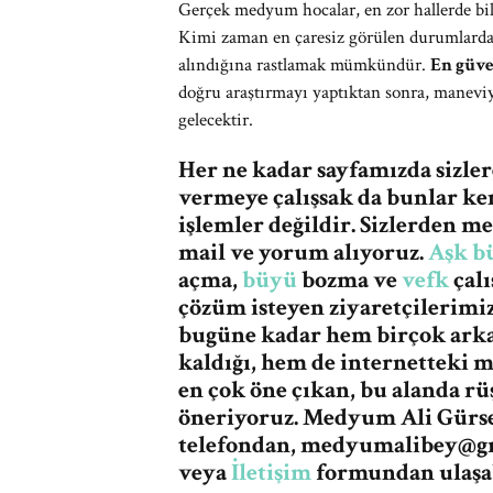
Gerçek medyum hocalar, en zor hallerde bile
Kimi zaman en çaresiz görülen durumlarda b
alındığına rastlamak mümkündür.
En güv
doğru araştırmayı yaptıktan sonra, maneviy
gelecektir.
Her ne kadar sayfamızda sizle
vermeye çalışsak da bunlar ke
işlemler değildir. Sizlerden 
mail ve yorum alıyoruz.
Aşk b
açma,
büyü
bozma ve
vefk
çalı
çözüm isteyen ziyaretçilerimi
bugüne kadar hem birçok ark
kaldığı, hem de internetteki 
en çok öne çıkan, bu alanda r
öneriyoruz. Medyum Ali Gürses
telefondan,
medyumalibey@g
veya
İletişim
formundan ulaşab