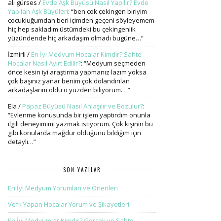
ali gürses
/
Evde Aşk Büyüsü Nasıl Yapılır? Evde
Yapılan Aşk Büyüleri
: “
ben çok çekingen biriyim
çocukluğumdan beri içimden geçeni söyleyemem
hiç hep sakladım üstümdeki bu çekingenlik
yüzündende hiç arkadaşım olmadı bugüne…
”
İzmirli
/
En İyi Medyum Hocalar Kimdir? Sahte
Hocalar Nasıl Ayırt Edilir?
: “
Medyum seçmeden
önce kesin iyi araştırma yapmanız lazım yoksa
çok başınız yanar benim çok dolandırılan
arkadaşlarım oldu o yüzden biliyorum.…
”
Ela
/
Papaz Büyüsü Nasıl Anlaşılır ve Bozulur?
:
“
Evlenme konusunda bir işlem yaptırdım onunla
ilgili deneyimimi yazmak istiyorum. Çok kişinin bu
gibi konularda mağdur olduğunu bildiğim için
detaylı…
”
SON YAZILAR
En İyi Medyum Yorumları ve Önerileri
Vefk Yapan Hocalar Yorum ve Şikayetleri
En İyi Medyumlar Kimdir? Gerçek ve Sahte