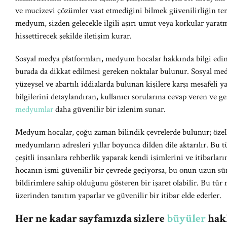
ve mucizevi çözümler vaat etmediğini bilmek güvenilirliğin tem
medyum, sizden gelecekle ilgili aşırı umut veya korkular yarat
hissettirecek şekilde iletişim kurar.
Sosyal medya platformları, medyum hocalar hakkında bilgi edin
burada da dikkat edilmesi gereken noktalar bulunur. Sosyal med
yüzeysel ve abartılı iddialarda bulunan kişilere karşı mesafeli 
bilgilerini detaylandıran, kullanıcı sorularına cevap veren ve ge
medyumlar
daha güvenilir bir izlenim sunar.
Medyum hocalar, çoğu zaman bilindik çevrelerde bulunur; özell
medyumların adresleri yıllar boyunca dilden dile aktarılır. Bu
çeşitli insanlara rehberlik yaparak kendi isimlerini ve itibarla
hocanın ismi güvenilir bir çevrede geçiyorsa, bu onun uzun sü
bildirimlere sahip olduğunu gösteren bir işaret olabilir. Bu tür
üzerinden tanıtım yaparlar ve güvenilir bir itibar elde ederler.
Her ne kadar sayfamızda sizlere
büyüler
hakk