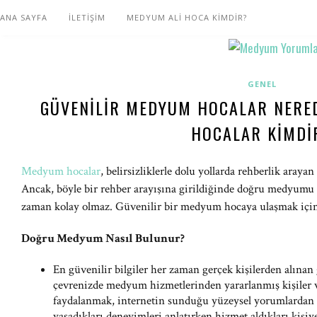
ANA SAYFA
İLETİŞİM
MEDYUM ALİ HOCA KİMDİR?
GENEL
GÜVENILIR MEDYUM HOCALAR NERE
HOCALAR KIMDI
Medyum hocalar
, belirsizliklerle dolu yollarda rehberlik arayan
Ancak, böyle bir rehber arayışına girildiğinde doğru medyumu 
zaman kolay olmaz. Güvenilir bir medyum hocaya ulaşmak içi
Doğru Medyum Nasıl Bulunur?
En güvenilir bilgiler her zaman gerçek kişilerden alınan g
çevrenizde medyum hizmetlerinden yararlanmış kişiler v
faydalanmak, internetin sunduğu yüzeysel yorumlardan ço
yaşadıkları deneyimleri anlatırken hizmet aldıkları kişiye