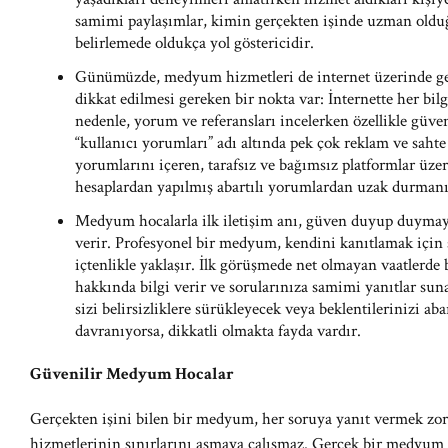
samimi paylaşımlar, kimin gerçekten işinde uzman olduğ
belirlemede oldukça yol göstericidir.
Günümüzde, medyum hizmetleri de internet üzerinde ge
dikkat edilmesi gereken bir nokta var: İnternette her bil
nedenle, yorum ve referansları incelerken özellikle güveni
“kullanıcı yorumları” adı altında pek çok reklam ve sahte
yorumlarını içeren, tarafsız ve bağımsız platformlar üze
hesaplardan yapılmış abartılı yorumlardan uzak durmanı
Medyum hocalarla ilk iletişim anı, güven duyup duymay
verir. Profesyonel bir medyum, kendini kanıtlamak için 
içtenlikle yaklaşır. İlk görüşmede net olmayan vaatlerde
hakkında bilgi verir ve sorularınıza samimi yanıtlar sun
sizi belirsizliklere sürükleyecek veya beklentilerinizi abar
davranıyorsa, dikkatli olmakta fayda vardır.
Güvenilir Medyum Hocalar
Gerçekten işini bilen bir medyum, her soruya yanıt vermek zo
hizmetlerinin sınırlarını aşmaya çalışmaz. Gerçek bir medyum