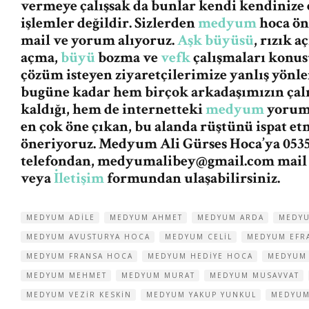
vermeye çalışsak da bunlar kendi kendinize 
işlemler değildir. Sizlerden
medyum
hoca ön
mail ve yorum alıyoruz.
Aşk büyüsü
, rızık 
açma,
büyü
bozma ve
vefk
çalışmaları konus
çözüm isteyen ziyaretçilerimize yanlış yön
bugüne kadar hem birçok arkadaşımızın ça
kaldığı, hem de internetteki
medyum
yorum 
en çok öne çıkan, bu alanda rüştünü ispat e
öneriyoruz. Medyum Ali Gürses Hoca’ya 0535
telefondan,
medyumalibey@gmail.com
mail
veya
İletişim
formundan ulaşabilirsiniz.
MEDYUM ADILE
MEDYUM AHMET
MEDYUM ARDA
MEDYU
MEDYUM AVUSTURYA HOCA
MEDYUM CELIL
MEDYUM EFR
MEDYUM FRANSA HOCA
MEDYUM HEDIYE HOCA
MEDYUM 
MEDYUM MEHMET
MEDYUM MURAT
MEDYUM MUSAVVAT
MEDYUM VEZIR KESKIN
MEDYUM YAKUP YUNKUL
MEDYUM