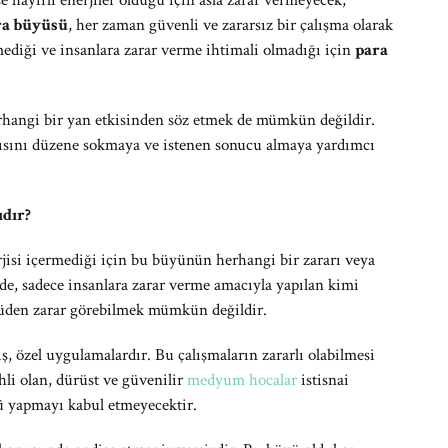
se hayırlı enerjiler olduğu için asla zarar vermeyecek,
ra büyüsü
, her zaman güvenli ve zararsız bir çalışma olarak
rmediği ve insanlara zarar verme ihtimali olmadığı için
para
rhangi bir yan etkisinden söz etmek de mümkün değildir.
tısını düzene sokmaya ve istenen sonucu almaya yardımcı
ıdır?
rjisi içermediği için bu büyünün herhangi bir zararı veya
de, sadece insanlara zarar verme amacıyla yapılan kimi
üden zarar görebilmek mümkün değildir.
ş, özel uygulamalardır. Bu çalışmaların zararlı olabilmesi
ehli olan, dürüst ve güvenilir
medyum hocalar
istisnai
ü yapmayı kabul etmeyecektir.