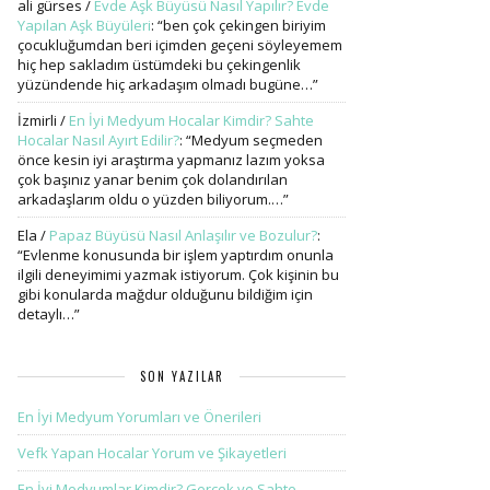
ali gürses
/
Evde Aşk Büyüsü Nasıl Yapılır? Evde
Yapılan Aşk Büyüleri
: “
ben çok çekingen biriyim
çocukluğumdan beri içimden geçeni söyleyemem
hiç hep sakladım üstümdeki bu çekingenlik
yüzündende hiç arkadaşım olmadı bugüne…
”
İzmirli
/
En İyi Medyum Hocalar Kimdir? Sahte
Hocalar Nasıl Ayırt Edilir?
: “
Medyum seçmeden
önce kesin iyi araştırma yapmanız lazım yoksa
çok başınız yanar benim çok dolandırılan
arkadaşlarım oldu o yüzden biliyorum.…
”
Ela
/
Papaz Büyüsü Nasıl Anlaşılır ve Bozulur?
:
“
Evlenme konusunda bir işlem yaptırdım onunla
ilgili deneyimimi yazmak istiyorum. Çok kişinin bu
gibi konularda mağdur olduğunu bildiğim için
detaylı…
”
SON YAZILAR
En İyi Medyum Yorumları ve Önerileri
Vefk Yapan Hocalar Yorum ve Şikayetleri
En İyi Medyumlar Kimdir? Gerçek ve Sahte