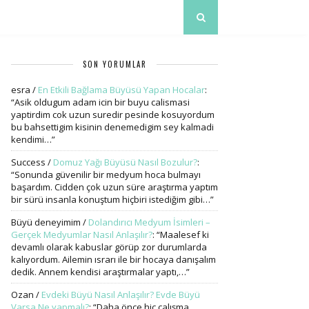
SON YORUMLAR
esra
/
En Etkili Bağlama Büyüsü Yapan Hocalar
:
“
Asik oldugum adam icin bir buyu calismasi
yaptirdim cok uzun suredir pesinde kosuyordum
bu bahsettigim kisinin denemedigim sey kalmadi
kendimi…
”
Success
/
Domuz Yağı Büyüsü Nasıl Bozulur?
:
“
Sonunda güvenilir bir medyum hoca bulmayı
başardım. Cidden çok uzun süre araştırma yaptım
bir sürü insanla konuştum hiçbiri istediğim gibi…
”
Büyü deneyimim
/
Dolandırıcı Medyum İsimleri –
Gerçek Medyumlar Nasıl Anlaşılır?
: “
Maalesef ki
devamlı olarak kabuslar görüp zor durumlarda
kalıyordum. Ailemin ısrarı ile bir hocaya danışalım
dedik. Annem kendisi araştırmalar yaptı,…
”
Ozan
/
Evdeki Büyü Nasıl Anlaşılır? Evde Büyü
Varsa Ne yapmalı?
: “
Daha önce hiç çalışma