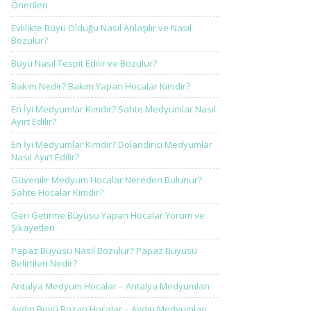
Önerileri
Evlilikte Büyü Olduğu Nasıl Anlaşılır ve Nasıl
Bozulur?
Büyü Nasıl Tespit Edilir ve Bozulur?
Bakım Nedir? Bakım Yapan Hocalar Kimdir?
En İyi Medyumlar Kimdir? Sahte Medyumlar Nasıl
Ayırt Edilir?
En İyi Medyumlar Kimdir? Dolandırıcı Medyumlar
Nasıl Ayırt Edilir?
Güvenilir Medyum Hocalar Nereden Bulunur?
Sahte Hocalar Kimdir?
Geri Getirme Büyüsü Yapan Hocalar Yorum ve
Şikayetleri
Papaz Büyüsü Nasıl Bozulur? Papaz Büyüsü
Belirtileri Nedir?
Antalya Medyum Hocalar – Antalya Medyumları
Aydın Büyü Bozan Hocalar – Aydın Medyumları