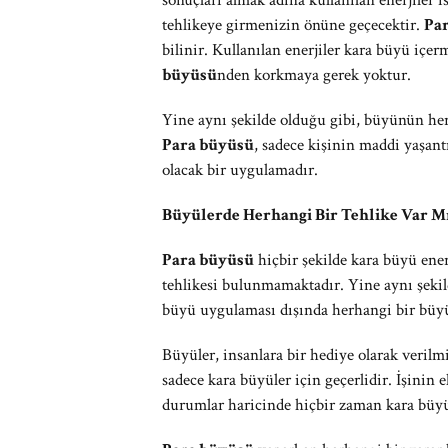
sonuçları almak adına kullanılan enerjiler i
tehlikeye girmenizin önüne geçecektir.
Pa
bilinir. Kullanılan enerjiler kara büyü içe
büyüsü
nden korkmaya gerek yoktur.
Yine aynı şekilde olduğu gibi, büyünün he
Para büyüsü
, sadece kişinin maddi yaşan
olacak bir uygulamadır.
Büyülerde Herhangi Bir Tehlike Var M
Para büyüsü
hiçbir şekilde kara büyü ene
tehlikesi bulunmamaktadır. Yine aynı şekil
büyü uygulaması dışında herhangi bir büy
Büyüler, insanlara bir hediye olarak verilmi
sadece kara büyüler için geçerlidir. İşinin 
durumlar haricinde hiçbir zaman kara büy