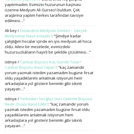
yaptırmadım. Evimizin huzurunun kaçması
üzerine Medyum Ali Gürses’i buldum. Çok
araştırma yaptım herkes tarafından tavsiye
edilmesi…
”
Ali bey
/
Dolandırıcı Medyum İsimleri – Gerçek
Medyumlar Nasıl Anlaşılır?
: “
Şimdiye kadar
çalıştığım hocalar içinde en iyis medyum ali hoca
oldu. Ailevi bir meselede, evimizdeki
huzursuzlukların hayırlı bir şekilde çözülmesi…
”
istinye
/
Canbar Büyüsü Kaç Günde Tutar?
Canbar Büyüsü Nasıl Yapılır?
: “
kaç zamandır
yorum yazmak istedim yazamadım bugüne fırsat
oldu yaşadıklarımı anlatmak istiyorum hem
arkadaşlara yol gösterir benimki gibi sıkıntı
yaşayan…
”
istinye
/
Terkeden Sevgiliyi Geri Getirme Büyüsü
Nedir, Duası Nasıl Edilir?
: “
kaç zamandır yorum
yazmak istedim yazamadım bugüne fırsat oldu
yaşadıklarımı anlatmak istiyorum hem
arkadaşlara yol gösterir benimki gibi sıkıntı
yaşayan…
”