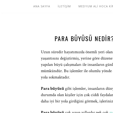
ANA SAYFA
İLETİŞİM
MEDYUM ALİ HOCA Kİ
PARA BÜYÜSÜ NEDIR?
Uzun süredir hayatımızda önemli yeri ola
yaşantısını değiştirmiş, yerine göre düzene
yapılan büyü çalışmaları ile insanların gü
mümkündür. Bu işlemler ile olumlu yönde de
yola sokmaktadır.
Para büyüsü
gibi işlemler, insanların dün
durumda olan kişiler için çok ciddi faydala
daha iyi bir yola girdiğini görmek, işlerin
Para büyüsü
çok uzun yıllardır pek çok
m