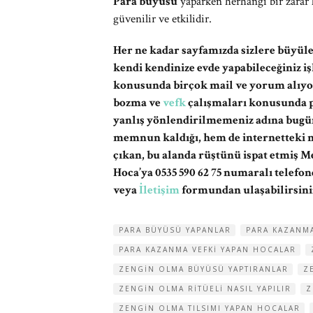
Para büyüsü
yaparken herhangi bir zarar
güvenilir ve etkilidir.
Her ne kadar sayfamızda sizlere büyüle
kendi kendinize evde yapabileceğiniz i
konusunda birçok mail ve yorum alıyo
bozma ve
vefk
çalışmaları konusunda pr
yanlış yönlendirilmemeniz adına bugü
memnun kaldığı, hem de internetteki m
çıkan, bu alanda rüştünü ispat etmiş 
Hoca’ya 0535 590 62 75 numaralı telefo
veya
İletişim
formundan ulaşabilirsini
PARA BÜYÜSÜ YAPANLAR
PARA KAZANM
PARA KAZANMA VEFKI YAPAN HOCALAR
ZENGIN OLMA BÜYÜSÜ YAPTIRANLAR
Z
ZENGIN OLMA RITÜELI NASIL YAPILIR
Z
ZENGIN OLMA TILSIMI YAPAN HOCALAR