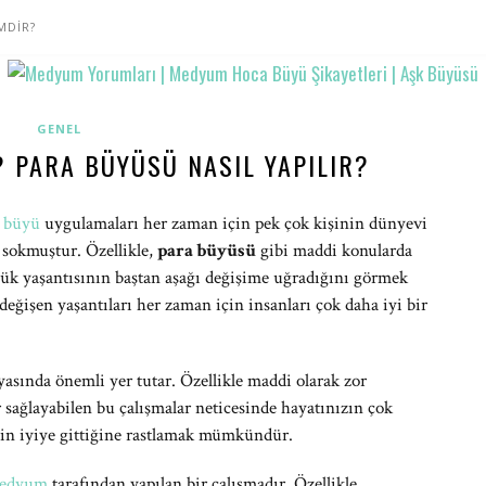
MDİR?
GENEL
 PARA BÜYÜSÜ NASIL YAPILIR?
n
büyü
uygulamaları her zaman için pek çok kişinin dünyevi
 sokmuştur. Özellikle,
para büyüsü
gibi maddi konularda
nlük yaşantısının baştan aşağı değişime uğradığını görmek
ğişen yaşantıları her zaman için insanları çok daha iyi bir
yasında önemli yer tutar. Özellikle maddi olarak zor
r sağlayabilen bu çalışmalar neticesinde hayatınızın çok
izin iyiye gittiğine rastlamak mümkündür.
edyum
tarafından yapılan bir çalışmadır. Özellikle,