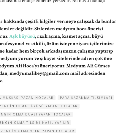
 konusunda endişe etmeniz yersizdir. Bu büyü oldukça
r hakkında çeşitli bilgiler vermeye çalışsak da bunlar
şlemler değildir. Sizlerden medyum hoca önerisi
ruz.
Aşk büyüsü
, rızık açma, kısmet açma, büyü
ofesyonel ve etkili çözüm isteyen ziyaretçilerimize
ne kadar hem birçok arkadaşımızın çalışma yaptırıp
edyum yorum ve şikayet sitelerinde adı en çok öne
Medyum Ali Hoca’yı öneriyoruz. Medyum Ali Gürses
ndan,
medyumalibey@gmail.com
mail adresinden
z.
A MUSKASI YAZAN HOCALAR
PARA KAZANMA TILSIMLARI
ZENGIN OLMA BÜYÜSÜ YAPAN HOCALAR
ENGIN OLMA DUASI YAPAN HOCALAR
ENGIN OLMA TILSIMI NASIL YAPILIR
ZENGIN OLMA VEFKI YAPAN HOCALAR