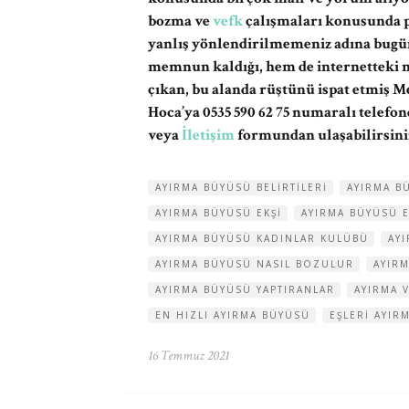
bozma ve
vefk
çalışmaları konusunda pr
yanlış yönlendirilmemeniz adına bugü
memnun kaldığı, hem de internetteki m
çıkan, bu alanda rüştünü ispat etmiş 
Hoca’ya 0535 590 62 75 numaralı telefo
veya
İletişim
formundan ulaşabilirsini
AYIRMA BÜYÜSÜ BELIRTILERI
AYIRMA B
AYIRMA BÜYÜSÜ EKŞI
AYIRMA BÜYÜSÜ E
AYIRMA BÜYÜSÜ KADINLAR KULÜBÜ
AYI
AYIRMA BÜYÜSÜ NASIL BOZULUR
AYIR
AYIRMA BÜYÜSÜ YAPTIRANLAR
AYIRMA 
EN HIZLI AYIRMA BÜYÜSÜ
EŞLERI AYIR
16 Temmuz 2021