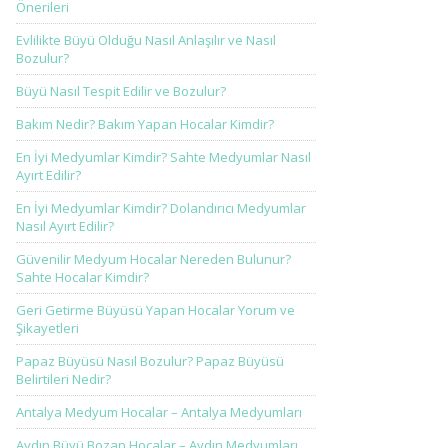
Önerileri
Evlilikte Büyü Olduğu Nasıl Anlaşılır ve Nasıl
Bozulur?
Büyü Nasıl Tespit Edilir ve Bozulur?
Bakım Nedir? Bakım Yapan Hocalar Kimdir?
En İyi Medyumlar Kimdir? Sahte Medyumlar Nasıl
Ayırt Edilir?
En İyi Medyumlar Kimdir? Dolandırıcı Medyumlar
Nasıl Ayırt Edilir?
Güvenilir Medyum Hocalar Nereden Bulunur?
Sahte Hocalar Kimdir?
Geri Getirme Büyüsü Yapan Hocalar Yorum ve
Şikayetleri
Papaz Büyüsü Nasıl Bozulur? Papaz Büyüsü
Belirtileri Nedir?
Antalya Medyum Hocalar – Antalya Medyumları
Aydın Büyü Bozan Hocalar – Aydın Medyumları