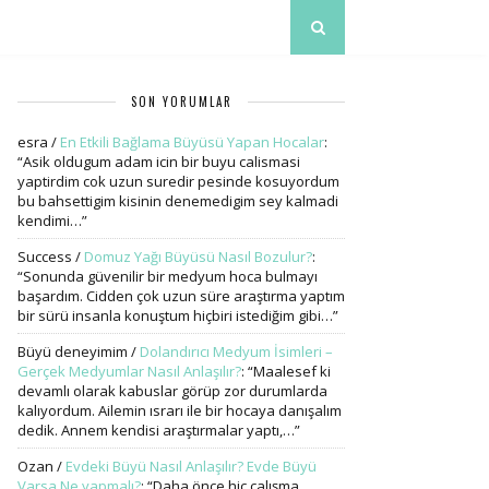
SON YORUMLAR
esra
/
En Etkili Bağlama Büyüsü Yapan Hocalar
:
“
Asik oldugum adam icin bir buyu calismasi
yaptirdim cok uzun suredir pesinde kosuyordum
bu bahsettigim kisinin denemedigim sey kalmadi
kendimi…
”
Success
/
Domuz Yağı Büyüsü Nasıl Bozulur?
:
“
Sonunda güvenilir bir medyum hoca bulmayı
başardım. Cidden çok uzun süre araştırma yaptım
bir sürü insanla konuştum hiçbiri istediğim gibi…
”
Büyü deneyimim
/
Dolandırıcı Medyum İsimleri –
Gerçek Medyumlar Nasıl Anlaşılır?
: “
Maalesef ki
devamlı olarak kabuslar görüp zor durumlarda
kalıyordum. Ailemin ısrarı ile bir hocaya danışalım
dedik. Annem kendisi araştırmalar yaptı,…
”
Ozan
/
Evdeki Büyü Nasıl Anlaşılır? Evde Büyü
Varsa Ne yapmalı?
: “
Daha önce hiç çalışma