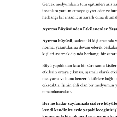
Gerçek medyumların tüm eğitimleri asla 
insanlara yardım etmeye gayret eder ve bun
herhangi bir insan için zararlı olma ihtimal
Ayırma Büyüsünden Etkilenenler Yaş
Ayırma büyüsü
, sadece iki kişi arasında v
normal yaşantılarına devam ederek başkaları
kişileri ayırmak dışında herhangi bir zara
Büyü yapıldıktan kısa bir süre sonra kişiler
etkilerin ortaya çıkması, aşamalı olarak e
medyuma ve buna benzer faktörlere bağlı o
çıkacaktır. İşinin ehli olan bir medyumun 
tamamlanacaktır.
Her ne kadar sayfamızda sizlere büyüle
kendi kendinize evde yapabileceğiniz i
konusunda birçok mail ve yorum alıyo