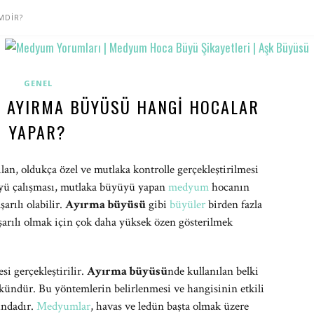
MDİR?
GENEL
? AYIRMA BÜYÜSÜ HANGI HOCALAR
YAPAR?
lan, oldukça özel ve mutlaka kontrolle gerçekleştirilmesi
büyü çalışması, mutlaka büyüyü yapan
medyum
hocanın
arılı olabilir.
Ayırma büyüsü
gibi
büyüler
birden fazla
başarılı olmak için çok daha yüksek özen gösterilmek
si gerçekleştirilir.
Ayırma büyüsü
nde kullanılan belki
ündür. Bu yöntemlerin belirlenmesi ve hangisinin etkili
ndadır.
Medyumlar
, havas ve ledün başta olmak üzere