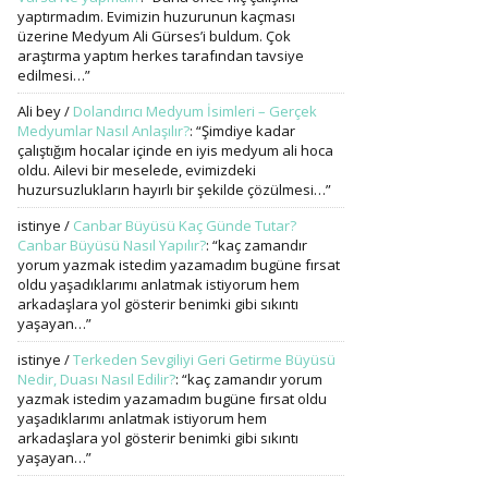
yaptırmadım. Evimizin huzurunun kaçması
üzerine Medyum Ali Gürses’i buldum. Çok
araştırma yaptım herkes tarafından tavsiye
edilmesi…
”
Ali bey
/
Dolandırıcı Medyum İsimleri – Gerçek
Medyumlar Nasıl Anlaşılır?
: “
Şimdiye kadar
çalıştığım hocalar içinde en iyis medyum ali hoca
oldu. Ailevi bir meselede, evimizdeki
huzursuzlukların hayırlı bir şekilde çözülmesi…
”
istinye
/
Canbar Büyüsü Kaç Günde Tutar?
Canbar Büyüsü Nasıl Yapılır?
: “
kaç zamandır
yorum yazmak istedim yazamadım bugüne fırsat
oldu yaşadıklarımı anlatmak istiyorum hem
arkadaşlara yol gösterir benimki gibi sıkıntı
yaşayan…
”
istinye
/
Terkeden Sevgiliyi Geri Getirme Büyüsü
Nedir, Duası Nasıl Edilir?
: “
kaç zamandır yorum
yazmak istedim yazamadım bugüne fırsat oldu
yaşadıklarımı anlatmak istiyorum hem
arkadaşlara yol gösterir benimki gibi sıkıntı
yaşayan…
”