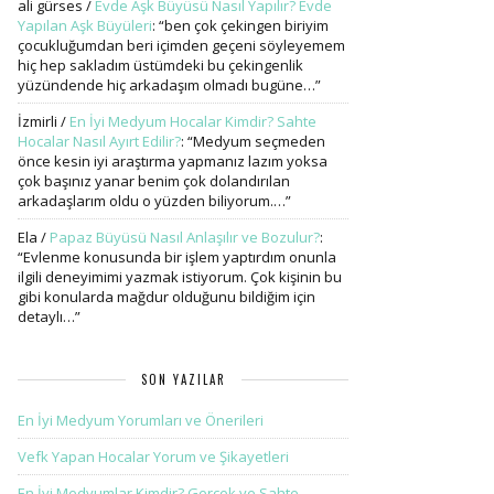
ali gürses
/
Evde Aşk Büyüsü Nasıl Yapılır? Evde
Yapılan Aşk Büyüleri
: “
ben çok çekingen biriyim
çocukluğumdan beri içimden geçeni söyleyemem
hiç hep sakladım üstümdeki bu çekingenlik
yüzündende hiç arkadaşım olmadı bugüne…
”
İzmirli
/
En İyi Medyum Hocalar Kimdir? Sahte
Hocalar Nasıl Ayırt Edilir?
: “
Medyum seçmeden
önce kesin iyi araştırma yapmanız lazım yoksa
çok başınız yanar benim çok dolandırılan
arkadaşlarım oldu o yüzden biliyorum.…
”
Ela
/
Papaz Büyüsü Nasıl Anlaşılır ve Bozulur?
:
“
Evlenme konusunda bir işlem yaptırdım onunla
ilgili deneyimimi yazmak istiyorum. Çok kişinin bu
gibi konularda mağdur olduğunu bildiğim için
detaylı…
”
SON YAZILAR
En İyi Medyum Yorumları ve Önerileri
Vefk Yapan Hocalar Yorum ve Şikayetleri
En İyi Medyumlar Kimdir? Gerçek ve Sahte