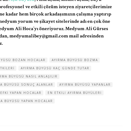
ofesyonel ve etkili çözüm isteyen ziyaretçilerimize
ne kadar hem birçok arkadaşımızın çalışma yaptırıp
edyum yorum ve şikayet sitelerinde adı en çok öne
Medyum Ali Hoca’yı öneriyoruz. Medyum Ali Gürses
ndan,
medyumalibey@gmail.com
mail adresinden
z.
ÜYÜSÜ BOZAN HOCALAR
AYIRMA BÜYÜSÜ BOZMA
TKILERI
AYIRMA BÜYÜSÜ KAÇ GÜNDE TUTAR
RMA BÜYÜSÜ NASIL ANLAŞILIR
MA BÜYÜSÜ SONUÇ ALANLAR
AYIRMA BÜYÜSÜ YAPANLAR
VEFKI YAPAN HOCALAR
EN ETKILI AYIRMA BÜYÜLERI
MA BÜYÜSÜ YAPAN HOCALAR