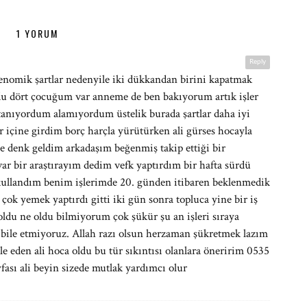
1 YORUM
Reply
kenomik şartlar nedenyile iki dükkandan birini kapatmak
ordu dört çocuğum var anneme de ben bakıyorum artık işler
anıyordum alamıyordum üstelik burada şartlar daha iyi
içine girdim borç harçla yürütürken ali gürses hocayla
e denk geldim arkadaşım beğenmiş takip ettiği bir
var bir araştırayım dedim vefk yaptırdım bir hafta sürdü
bi kullandım benim işlerimde 20. günden itibaren beklenmedik
çok yemek yaptırdı gitti iki gün sonra topluca yine bir iş
oldu ne oldu bilmiyorum çok şükür şu an işleri sıraya
 bile etmiyoruz. Allah razı olsun herzaman şükretmek lazım
e eden ali hoca oldu bu tür sıkıntısı olanlara öneririm 0535
ası ali beyin sizede mutlak yardımcı olur