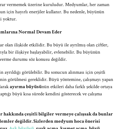
zarar vermemek üzerine kuruludur. Medyumlar, her zaman
un için hayırlı enerjiler kullanır. Bu nedenle, büyünün
i yoktur.
amlarına Normal Devam Eder
ar olan ilişkide etkilidir. Bu büyü ile ayrılmış olan çiftler,
yla bir ilişkiye başlayabilir, evlenebilir. Bu büyünün
r verme durumu söz konusu değildir.
in ayrıldığı görülebilir. Bu sonucun alınması için çeşitli
tkinin görülmesi gereklidir. Büyü yöntemine, çalışmayı yapan
larak
ayırma büyüsü
nün etkileri daha farklı şekilde ortaya
yaptığı büyü kısa sürede kendini gösterecek ve çalışma
r hakkında çeşitli bilgiler vermeye çalışsak da bunlar
şlemler değildir. Sizlerden medyum hoca önerisi
ruz.
Aşk büyüsü
, rızık açma, kısmet açma, büyü