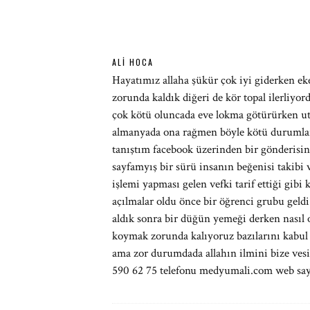
ALI HOCA
Hayatımız allaha şükür çok iyi giderken e
zorunda kaldık diğeri de kör topal ilerliy
çok kötü oluncada eve lokma götürürken ut
almanyada ona rağmen böyle kötü durumlar 
tanıştım facebook üzerinden bir gönderisin
sayfamyış bir sürü insanın beğenisi takibi 
işlemi yapması gelen vefki tarif ettiği gi
açılmalar oldu önce bir öğrenci grubu geldi 
aldık sonra bir düğün yemeği derken nasıl 
koymak zorunda kalıyoruz bazılarını kabul
ama zor durumdada allahın ilmini bize vesil
590 62 75 telefonu medyumali.com web sayf