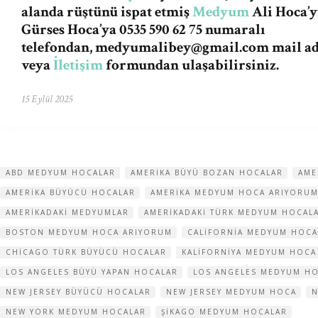
alanda rüştünü ispat etmiş
Medyum
Ali Hoca’y
Gürses Hoca’ya 0535 590 62 75 numaralı
telefondan,
medyumalibey@gmail.com
mail a
veya
İletişim
formundan ulaşabilirsiniz.
15 Eylül 2025
ABD MEDYUM HOCALAR
AMERIKA BÜYÜ BOZAN HOCALAR
AME
AMERIKA BÜYÜCÜ HOCALAR
AMERIKA MEDYUM HOCA ARIYORU
AMERIKADAKI MEDYUMLAR
AMERIKADAKI TÜRK MEDYUM HOCAL
BOSTON MEDYUM HOCA ARIYORUM
CALIFORNIA MEDYUM HOCA
CHICAGO TÜRK BÜYÜCÜ HOCALAR
KALIFORNIYA MEDYUM HOCA
LOS ANGELES BÜYÜ YAPAN HOCALAR
LOS ANGELES MEDYUM H
NEW JERSEY BÜYÜCÜ HOCALAR
NEW JERSEY MEDYUM HOCA
N
NEW YORK MEDYUM HOCALAR
ŞIKAGO MEDYUM HOCALAR