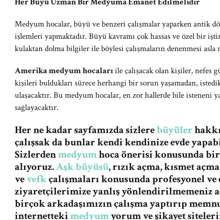
Her Büyü Uzman Bir Medyuma Emanet Edilmelidir
Medyum hocalar, büyü ve benzeri çalışmalar yaparken antik dön
işlemleri yapmaktadır. Büyü kavramı çok hassas ve özel bir işt
kulaktan dolma bilgiler ile böylesi çalışmaların denenmesi asl
Amerika medyum hocaları
ile çalışacak olan kişiler, nefes 
kişileri buldukları sürece herhangi bir sorun yaşamadan, istedik
ulaşacaktır. Bu medyum hocalar, en zor hallerde bile isteneni 
sağlayacaktır.
Her ne kadar sayfamızda sizlere
büyüler
hakkın
çalışsak da bunlar kendi kendinize evde yapabi
Sizlerden
medyum
hoca önerisi konusunda bi
alıyoruz.
Aşk büyüsü
, rızık açma, kısmet açma
ve
vefk
çalışmaları konusunda profesyonel ve e
ziyaretçilerimize yanlış yönlendirilmemeniz
birçok arkadaşımızın çalışma yaptırıp memnu
internetteki
medyum
yorum ve şikayet siteleri