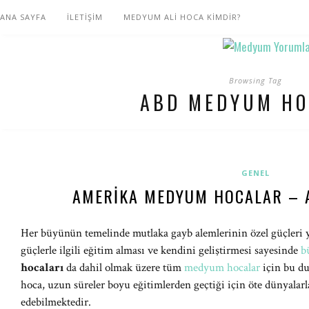
ANA SAYFA
İLETİŞİM
MEDYUM ALİ HOCA KİMDİR?
Browsing Tag
ABD MEDYUM HO
GENEL
AMERIKA MEDYUM HOCALAR – 
Her büyünün temelinde mutlaka gayb alemlerinin özel güçleri 
güçlerle ilgili eğitim alması ve kendini geliştirmesi sayesinde
b
hocaları
da dahil olmak üzere tüm
medyum hocalar
için bu d
hoca, uzun süreler boyu eğitimlerden geçtiği için öte dünyalarla
edebilmektedir.