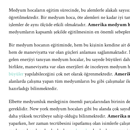
Medyum hocaların eğitim sürecinde, bu alemlerle alakalı sayısız 
öğretilmektedir. Bir medyum hoca, öte alemleri ne kadar iyi tanı
işlemler de aynı ölçüde etkili olmaktadır.
Amerika medyum h
medyumların kapsamlı şekilde eğitilmesinin en önemli sebeple
Bir medyum hocanın eğitiminde, hem bu kişinin kendine ait doğ
hem de maneviyatta var olan güçleri anlaması sağlanmaktadır. 
gelen enerjiyi tanıyan medyum hocalar, bu sayede büyüleri dah
birlikte, maneviyatta var olan enerjileri de inceleyen medyum h
büyüler
yapılabileceğini çok net olarak öğrenmektedir.
Amerik
alanlarda çalışma yapan tüm medyumların bu gibi çalışmalar ile
hazırladığı bilinmektedir.
Elbette medyumluk mesleğinin önemli parçalarından birinin 
gereklidir. New york medyum hocaları gibi bu alanda çok say
daha yüksek tecrübeye sahip olduğu bilinmektedir.
Amerika 
yaparken, her zaman tecrübesini ispatlamış olan isimlerle çalı