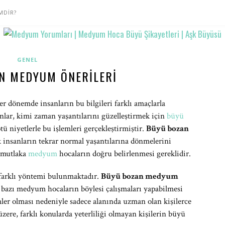
MDİR?
GENEL
N MEDYUM ÖNERILERI
 dönemde insanların bu bilgileri farklı amaçlarla
lar, kimi zaman yaşantılarını güzelleştirmek için
büyü
ü niyetlerle bu işlemleri gerçekleştirmiştir.
Büyü bozan
k insanların tekrar normal yaşantılarına dönmelerini
n mutlaka
medyum
hocaların doğru belirlenmesi gereklidir.
 farklı yöntemi bulunmaktadır.
Büyü bozan medyum
 bazı medyum hocaların böylesi çalışmaları yapabilmesi
ler olması nedeniyle sadece alanında uzman olan kişilerce
üzere, farklı konularda yeterliliği olmayan kişilerin büyü