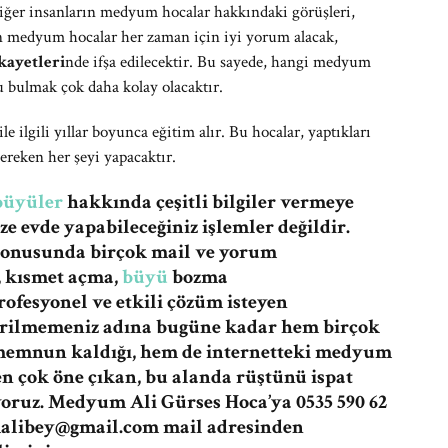
iğer insanların medyum hocalar hakkındaki görüşleri,
an medyum hocalar her zaman için iyi yorum alacak,
ayetleri
nde ifşa edilecektir. Bu sayede, hangi medyum
 bulmak çok daha kolay olacaktır.
 ilgili yıllar boyunca eğitim alır. Bu hocalar, yaptıkları
gereken her şeyi yapacaktır.
büyüler
hakkında çeşitli bilgiler vermeye
e evde yapabileceğiniz işlemler değildir.
konusunda birçok mail ve yorum
a, kısmet açma,
büyü
bozma
ofesyonel ve etkili çözüm isteyen
dirilmemeniz adına bugüne kadar hem birçok
 memnun kaldığı, hem de internetteki medyum
en çok öne çıkan, bu alanda rüştünü ispat
oruz. Medyum Ali Gürses Hoca’ya 0535 590 62
libey@gmail.com
mail adresinden