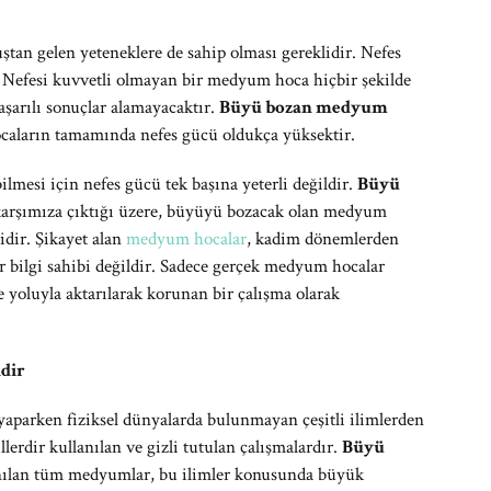
an gelen yeteneklere de sahip olması gereklidir. Nefes
. Nefesi kuvvetli olmayan bir medyum hoca hiçbir şekilde
aşarılı sonuçlar alamayacaktır.
Büyü bozan medyum
aların tamamında nefes gücü oldukça yüksektir.
mesi için nefes gücü tek başına yeterli değildir.
Büyü
karşımıza çıktığı üzere, büyüyü bozacak olan medyum
idir. Şikayet alan
medyum hocalar
, kadim dönemlerden
 bilgi sahibi değildir. Sadece gerçek medyum hocalar
e yoluyla aktarılarak korunan bir çalışma olarak
dir
parken fiziksel dünyalarda bulunmayan çeşitli ilimlerden
llerdir kullanılan ve gizli tutulan çalışmalardır.
Büyü
anılan tüm medyumlar, bu ilimler konusunda büyük