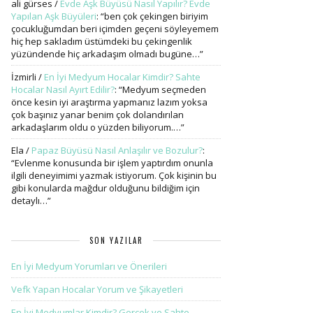
ali gürses
/
Evde Aşk Büyüsü Nasıl Yapılır? Evde
Yapılan Aşk Büyüleri
: “
ben çok çekingen biriyim
çocukluğumdan beri içimden geçeni söyleyemem
hiç hep sakladım üstümdeki bu çekingenlik
yüzündende hiç arkadaşım olmadı bugüne…
”
İzmirli
/
En İyi Medyum Hocalar Kimdir? Sahte
Hocalar Nasıl Ayırt Edilir?
: “
Medyum seçmeden
önce kesin iyi araştırma yapmanız lazım yoksa
çok başınız yanar benim çok dolandırılan
arkadaşlarım oldu o yüzden biliyorum.…
”
Ela
/
Papaz Büyüsü Nasıl Anlaşılır ve Bozulur?
:
“
Evlenme konusunda bir işlem yaptırdım onunla
ilgili deneyimimi yazmak istiyorum. Çok kişinin bu
gibi konularda mağdur olduğunu bildiğim için
detaylı…
”
SON YAZILAR
En İyi Medyum Yorumları ve Önerileri
Vefk Yapan Hocalar Yorum ve Şikayetleri
En İyi Medyumlar Kimdir? Gerçek ve Sahte