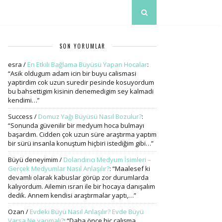
SON YORUMLAR
esra
/
En Etkili Bağlama Büyüsü Yapan Hocalar
:
“
Asik oldugum adam icin bir buyu calismasi
yaptirdim cok uzun suredir pesinde kosuyordum
bu bahsettigim kisinin denemedigim sey kalmadi
kendimi…
”
Success
/
Domuz Yağı Büyüsü Nasıl Bozulur?
:
“
Sonunda güvenilir bir medyum hoca bulmayı
başardım. Cidden çok uzun süre araştırma yaptım
bir sürü insanla konuştum hiçbiri istediğim gibi…
”
Büyü deneyimim
/
Dolandırıcı Medyum İsimleri –
Gerçek Medyumlar Nasıl Anlaşılır?
: “
Maalesef ki
devamlı olarak kabuslar görüp zor durumlarda
kalıyordum. Ailemin ısrarı ile bir hocaya danışalım
dedik. Annem kendisi araştırmalar yaptı,…
”
Ozan
/
Evdeki Büyü Nasıl Anlaşılır? Evde Büyü
Varsa Ne yapmalı?
: “
Daha önce hiç çalışma