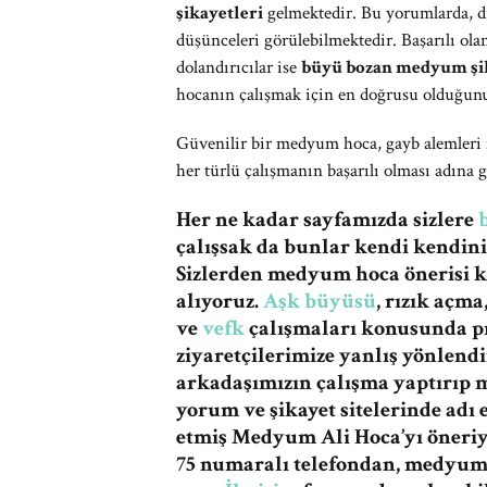
şikayetleri
gelmektedir. Bu yorumlarda, d
düşünceleri görülebilmektedir. Başarılı ol
dolandırıcılar ise
büyü bozan medyum şik
hocanın çalışmak için en doğrusu olduğunu
Güvenilir bir medyum hoca, gayb alemleri ile
her türlü çalışmanın başarılı olması adına 
Her ne kadar sayfamızda sizlere
çalışsak da bunlar kendi kendiniz
Sizlerden medyum hoca önerisi 
alıyoruz.
Aşk büyüsü
, rızık açm
ve
vefk
çalışmaları konusunda pr
ziyaretçilerimize yanlış yönlen
arkadaşımızın çalışma yaptırıp
yorum ve şikayet sitelerinde adı 
etmiş Medyum Ali Hoca’yı öneriy
75 numaralı telefondan,
medyuma