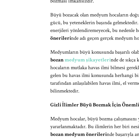
bozması imkansızdır.
Büyü bozacak olan medyum hocaların doğuşt
gücü, bu yeteneklerin başında gelmektedir
enerjileri yönlendiremeyecek, bu nedenle b
önerileri
nde adı geçen gerçek medyum hoc
Medyumların büyü konusunda başarılı olabil
bozan
medyum şikayetleri
nde de sıkça 
hocaların mutlaka havas ilmi bilmesi gerekl
gelen bu havas ilmi konusunda herhangi bir
tarafından anlaşılabilen havas ilmi, el verm
bilinmektedir.
Gizli İlimler Büyü Bozmak İçin Önemli
Medyum hocalar, büyü bozma çalışmasını ya
yararlanmaktadır. Bu ilimlerin her biri nesi
bozan medyum önerileri
nde başarıyla 