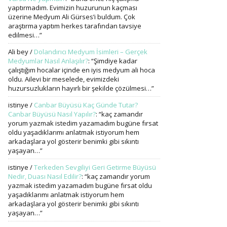
yaptırmadım. Evimizin huzurunun kaçması
üzerine Medyum Ali Gürses’i buldum. Çok
araştırma yaptım herkes tarafından tavsiye
edilmesi…
”
Ali bey
/
Dolandırıcı Medyum İsimleri – Gerçek
Medyumlar Nasıl Anlaşılır?
: “
Şimdiye kadar
çalıştığım hocalar içinde en iyis medyum ali hoca
oldu. Ailevi bir meselede, evimizdeki
huzursuzlukların hayırlı bir şekilde çözülmesi…
”
istinye
/
Canbar Büyüsü Kaç Günde Tutar?
Canbar Büyüsü Nasıl Yapılır?
: “
kaç zamandır
yorum yazmak istedim yazamadım bugüne fırsat
oldu yaşadıklarımı anlatmak istiyorum hem
arkadaşlara yol gösterir benimki gibi sıkıntı
yaşayan…
”
istinye
/
Terkeden Sevgiliyi Geri Getirme Büyüsü
Nedir, Duası Nasıl Edilir?
: “
kaç zamandır yorum
yazmak istedim yazamadım bugüne fırsat oldu
yaşadıklarımı anlatmak istiyorum hem
arkadaşlara yol gösterir benimki gibi sıkıntı
yaşayan…
”