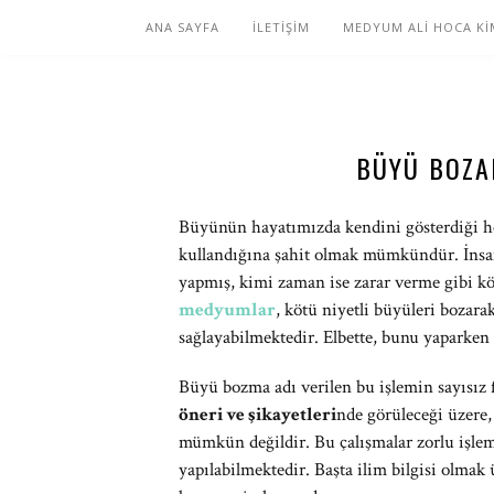
ANA SAYFA
İLETİŞİM
MEDYUM ALİ HOCA Kİ
BÜYÜ BOZA
Büyünün hayatımızda kendini gösterdiği her
kullandığına şahit olmak mümkündür. İnsan
yapmış, kimi zaman ise zarar verme gibi köt
medyumlar
, kötü niyetli büyüleri bozara
sağlayabilmektedir. Elbette, bunu yaparke
Büyü bozma adı verilen bu işlemin sayısız
öneri ve şikayetleri
nde görüleceği üzere,
mümkün değildir. Bu çalışmalar zorlu işlem
yapılabilmektedir. Başta ilim bilgisi olmak 