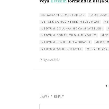
veya
İletişim
formundan ulaşabili
EN GARANTILI MEDYUMLAR
FALCI UZA
GERÇEK SONUÇ VEREN MEDYUMLAR
KE
MEDYUM DOLUNAY HOCA ŞIKAYETLERI
MEDYUM OSMAN YILDIRIM YORUM
MED
MEDYUM SEMIH HOCA ŞIKAYET
MEDYUM
MEDYUM VALDES ŞIKAYET
MEDYUM YAV
18 Ağustos 2022
Y
LEAVE A REPLY