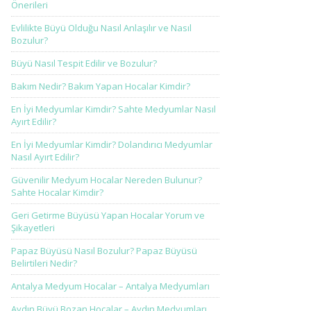
Önerileri
Evlilikte Büyü Olduğu Nasıl Anlaşılır ve Nasıl
Bozulur?
Büyü Nasıl Tespit Edilir ve Bozulur?
Bakım Nedir? Bakım Yapan Hocalar Kimdir?
En İyi Medyumlar Kimdir? Sahte Medyumlar Nasıl
Ayırt Edilir?
En İyi Medyumlar Kimdir? Dolandırıcı Medyumlar
Nasıl Ayırt Edilir?
Güvenilir Medyum Hocalar Nereden Bulunur?
Sahte Hocalar Kimdir?
Geri Getirme Büyüsü Yapan Hocalar Yorum ve
Şikayetleri
Papaz Büyüsü Nasıl Bozulur? Papaz Büyüsü
Belirtileri Nedir?
Antalya Medyum Hocalar – Antalya Medyumları
Aydın Büyü Bozan Hocalar – Aydın Medyumları