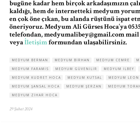
bugüne kadar hem birçok arkadaşımızın ça
kaldığı, hem de internetteki medyum yorum v
en çok öne çıkan, bu alanda rüştünü ispat e
öneriyoruz. Medyum Ali Gürses Hoca’ya 0535
telefondan,
medyumalibey@gmail.com
mail
veya
İletişim
formundan ulaşabilirsiniz.
MEDYUM BERMAN
MEDYUM BIRHAN
MEDYUM CEMRE
M
MEDYUM FARAMIS
MEDYUM GÜVENILIR
MEDYUM ILBEY
MEDYUM KUDRET HOCA
MEDYUM KUTSAL
MEDYUM LEON
MEDYUM ŞANSAL HOCA
MEDYUM ŞERZAN
MEDYUM TORA
MEDYUM ZIHAR HOCA
29 Şubat 2024