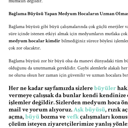
mümkün değildir.
Bağlama Büyüsü Yapan Medyum Hocaların Uzman Olması
Bağlama büyüsü gibi büyü çalışmalarında çok güçlü enerjiler va
süre içinde istenen etkiyi almak için medyumların mutlaka çok
medyum hocalar kimdir
bilmediğiniz sürece böylesi işlemle
çok zor olacaktır.
Bağlama büyüsü zor bir büyü olsa da manevi dünyadaki tüm büy
olduğunu da unutmamak gereklidir. Gaybi alemlerle alakalı her
ne olursa olsun her zaman için güvenilir ve uzman hocalara bı
Her ne kadar sayfamızda sizlere
büyüler
hakk
vermeye çalışsak da bunlar kendi kendinize 
işlemler değildir. Sizlerden medyum hoca ö
mail ve yorum alıyoruz.
Aşk büyüsü
, rızık 
açma,
büyü
bozma ve
vefk
çalışmaları konus
çözüm isteyen ziyaretçilerimize yanlış yön