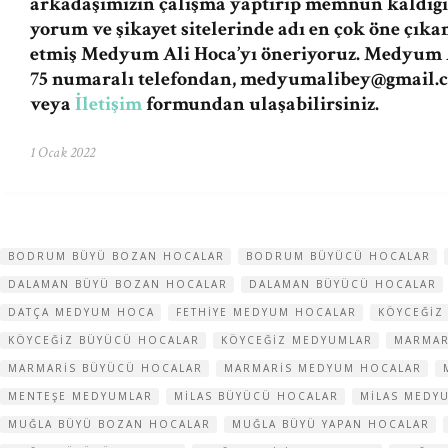
arkadaşımızın çalışma yaptırıp memnun kaldığı
yorum ve şikayet sitelerinde adı en çok öne çıka
etmiş Medyum Ali Hoca’yı öneriyoruz. Medyum A
75 numaralı telefondan,
medyumalibey@gmail.
veya
İletişim
formundan ulaşabilirsiniz.
1 Ocak 2022
BODRUM BÜYÜ BOZAN HOCALAR
BODRUM BÜYÜCÜ HOCALAR
DALAMAN BÜYÜ BOZAN HOCALAR
DALAMAN BÜYÜCÜ HOCALAR
DATÇA MEDYUM HOCA
FETHIYE MEDYUM HOCALAR
KÖYCEĞIZ
KÖYCEĞIZ BÜYÜCÜ HOCALAR
KÖYCEĞIZ MEDYUMLAR
MARMAR
MARMARIS BÜYÜCÜ HOCALAR
MARMARIS MEDYUM HOCALAR
MENTEŞE MEDYUMLAR
MILAS BÜYÜCÜ HOCALAR
MILAS MEDY
MUĞLA BÜYÜ BOZAN HOCALAR
MUĞLA BÜYÜ YAPAN HOCALAR