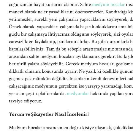
çoğu zaman hayat kurtarıcı olabilir. Sahte
medyum hocalar
ins
manevi olarak neler yaşadıklarını önemsemezler. Kandırdığı kiş
yetinmezler, sürekli yeni çalışmalar yapacaklarını söyleyerek, da
Örnek olarak, yapacakları çalışmada başarılı olduklarını ama 
güçlü bir çalışmaya ihtiyacınız olduğunu söyleyerek, sizi oyala
çaresizlikten faydalanıp, paralarını alırlar. Bu gibi durumlarla
karşılaşabilirsiniz. Tam da bu sebeple araştırmalarınız sırasınd
arasından sahte medyum hocaları ayıklamanız gerekir. Bu kişil
her türlü yalanı söyleyebilir. Gerçek medyum hocalar, görüşmeler
dikkatli olmanız konusunda uyarır. Ne yazık ki özellikle gün
geçmek pek mümkün değildir. İnsanların kendi deneyimleri hak
çalışacağınız medyumun gerçekten işe yarayıp yaramadığı konu
yer alan çeşitli platformlarda,
medyumlar
hakkında yapılan yoru
tavsiye ediyoruz.
Yorum ve Şikayetler Nasıl İncelenir?
Medyum hocalar arasından en doğru kişiye ulaşmak, çok dikkat