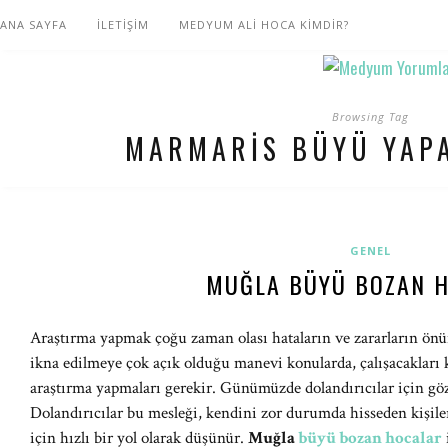
ANA SAYFA
İLETİŞİM
MEDYUM ALİ HOCA KİMDİR?
Browsing Tag
MARMARIS BÜYÜ YAP
GENEL
MUĞLA BÜYÜ BOZAN 
Araştırma yapmak çoğu zaman olası hataların ve zararların önün
ikna edilmeye çok açık olduğu manevi konularda, çalışacakları 
araştırma yapmaları gerekir. Günümüzde dolandırıcılar için g
Dolandırıcılar bu mesleği, kendini zor durumda hisseden kişile
için hızlı bir yol olarak düşünür.
Muğla
büyü bozan hocalar