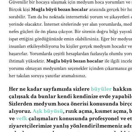
Güvenilir bir hocaya ulaşmak için medyum hoca yorumları ve şi
Birçok kişi
Muğla büyü bozan hocalar
arasında gerçek bir ho
sorabilir. Tam da bu noktada internetteki yorum ve şikayetleri
yerinde olacaktır. İnternet sitelerinde yer alan yorumlarda, med
nefes güçleri ile ön plana çıkıyor. Bir sitenin doğru bilgi yay
ispat ettiğini gördüğünüzde emin olabilirsiniz. Eğer bir medyum
insanları etkileyebiliyorsa bu kişiler gerçek medyum hocadır 
başarırlar. Yorumlarda çeşitli hesaplardan fazlasıyla olumlu y
ihtimali yüksektir.
Muğla büyü bozan hocalar
ile ilgili ince
yorumu olmayan medyumları seçenekler içinden çıkarmanız gere
her takılan soruya yanıtlar aramalısınız.
Her ne kadar sayfamızda sizlere
büyüler
hakkınd
çalışsak da bunlar kendi kendinize evde yapabile
Sizlerden medyum hoca önerisi konusunda birç
alıyoruz.
Aşk büyüsü
, rızık açma, kısmet açma,
ve
vefk
çalışmaları konusunda profesyonel ve et
ziyaretçilerimize yanlış yönlendirilmemeniz a