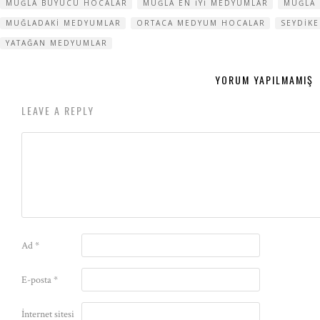
MUĞLA BÜYÜCÜ HOCALAR
MUĞLA EN IYI MEDYUMLAR
MUĞLA
MUĞLADAKI MEDYUMLAR
ORTACA MEDYUM HOCALAR
SEYDIK
YATAĞAN MEDYUMLAR
YORUM YAPILMAMIŞ
LEAVE A REPLY
Ad
*
E-posta
*
İnternet sitesi