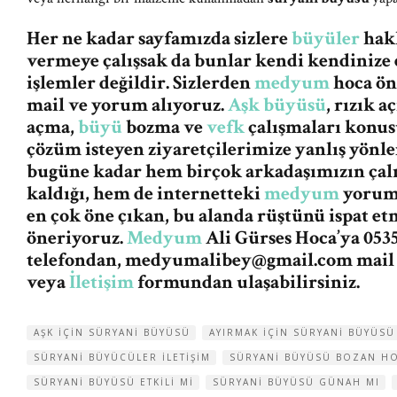
Her ne kadar sayfamızda sizlere
büyüler
hakk
vermeye çalışsak da bunlar kendi kendinize 
işlemler değildir. Sizlerden
medyum
hoca ön
mail ve yorum alıyoruz.
Aşk büyüsü
, rızık 
açma,
büyü
bozma ve
vefk
çalışmaları konus
çözüm isteyen ziyaretçilerimize yanlış yön
bugüne kadar hem birçok arkadaşımızın ça
kaldığı, hem de internetteki
medyum
yorum 
en çok öne çıkan, bu alanda rüştünü ispat et
öneriyoruz.
Medyum
Ali Gürses Hoca’ya 0535
telefondan,
medyumalibey@gmail.com
mail
veya
İletişim
formundan ulaşabilirsiniz.
AŞK IÇIN SÜRYANI BÜYÜSÜ
AYIRMAK IÇIN SÜRYANI BÜYÜSÜ
SÜRYANI BÜYÜCÜLER ILETIŞIM
SÜRYANI BÜYÜSÜ BOZAN H
SÜRYANI BÜYÜSÜ ETKILI MI
SÜRYANI BÜYÜSÜ GÜNAH MI