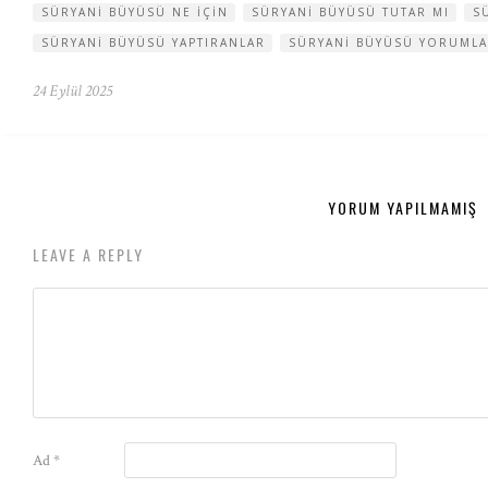
SÜRYANI BÜYÜSÜ NE IÇIN
SÜRYANI BÜYÜSÜ TUTAR MI
S
SÜRYANI BÜYÜSÜ YAPTIRANLAR
SÜRYANI BÜYÜSÜ YORUMLA
24 Eylül 2025
YORUM YAPILMAMIŞ
LEAVE A REPLY
Ad
*