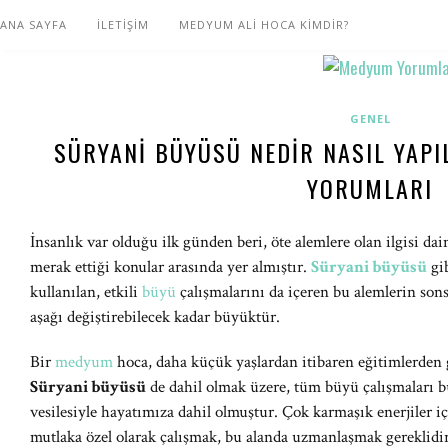
ANA SAYFA
İLETİŞİM
MEDYUM ALİ HOCA KİMDİR?
GENEL
SÜRYANI BÜYÜSÜ NEDIR NASIL YAPI
YORUMLARI
İnsanlık var olduğu ilk günden beri, öte alemlere olan ilgisi da
merak ettiği konular arasında yer almıştır.
Süryani büyüsü
gi
kullanılan, etkili
büyü
çalışmalarını da içeren bu alemlerin sons
aşağı değiştirebilecek kadar büyüktür.
Bir
medyum
hoca, daha küçük yaşlardan itibaren eğitimlerden g
Süryani büyüsü
de dahil olmak üzere, tüm büyü çalışmaları b
vesilesiyle hayatımıza dahil olmuştur. Çok karmaşık enerjiler i
mutlaka özel olarak çalışmak, bu alanda uzmanlaşmak gereklidir