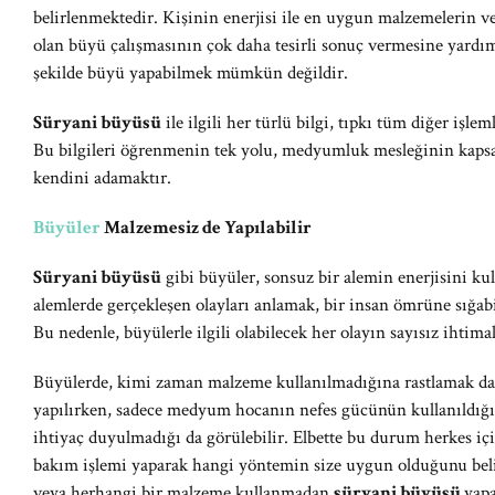
belirlenmektedir. Kişinin enerjisi ile en uygun malzemelerin v
olan büyü çalışmasının çok daha tesirli sonuç vermesine yard
şekilde büyü yapabilmek mümkün değildir.
Süryani büyüsü
ile ilgili her türlü bilgi, tıpkı tüm diğer işle
Bu bilgileri öğrenmenin tek yolu, medyumluk mesleğinin kaps
kendini adamaktır.
Büyüler
Malzemesiz de Yapılabilir
Süryani büyüsü
gibi büyüler, sonsuz bir alemin enerjisini ku
alemlerde gerçekleşen olayları anlamak, bir insan ömrüne sığab
Bu nedenle, büyülerle ilgili olabilecek her olayın sayısız ihtim
Büyülerde, kimi zaman malzeme kullanılmadığına rastlamak 
yapılırken, sadece medyum hocanın nefes gücünün kullanıldığı
ihtiyaç duyulmadığı da görülebilir. Elbette bu durum herkes iç
bakım işlemi yaparak hangi yöntemin size uygun olduğunu bel
veya herhangi bir malzeme kullanmadan
süryani büyüsü
yapa