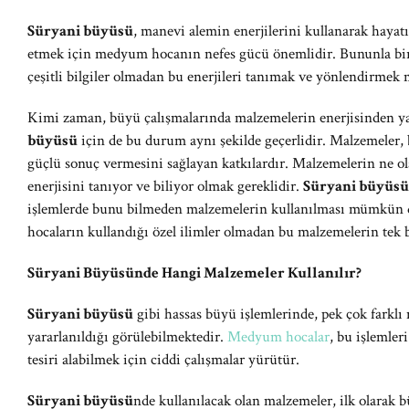
Süryani büyüsü
, manevi alemin enerjilerini kullanarak hayatı
etmek için medyum hocanın nefes gücü önemlidir. Bununla birlik
çeşitli bilgiler olmadan bu enerjileri tanımak ve yönlendirmek
Kimi zaman, büyü çalışmalarında malzemelerin enerjisinden ya
büyüsü
için de bu durum aynı şekilde geçerlidir. Malzemeler, b
güçlü sonuç vermesini sağlayan katkılardır. Malzemelerin ne o
enerjisini tanıyor ve biliyor olmak gereklidir.
Süryani büyüsü
işlemlerde bunu bilmeden malzemelerin kullanılması mümkün d
hocaların kullandığı özel ilimler olmadan bu malzemelerin tek 
Süryani Büyüsünde Hangi Malzemeler Kullanılır?
Süryani büyüsü
gibi hassas büyü işlemlerinde, pek çok farkl
yararlanıldığı görülebilmektedir.
Medyum hocalar
, bu işlemler
tesiri alabilmek için ciddi çalışmalar yürütür.
Süryani büyüsü
nde kullanılacak olan malzemeler, ilk olarak 