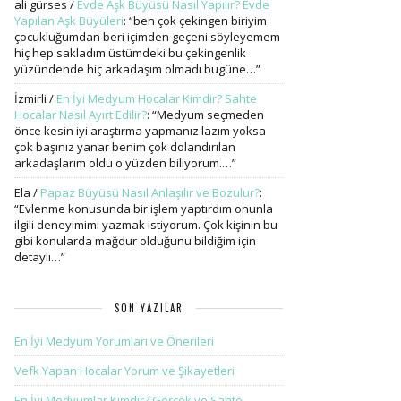
ali gürses
/
Evde Aşk Büyüsü Nasıl Yapılır? Evde
Yapılan Aşk Büyüleri
: “
ben çok çekingen biriyim
çocukluğumdan beri içimden geçeni söyleyemem
hiç hep sakladım üstümdeki bu çekingenlik
yüzündende hiç arkadaşım olmadı bugüne…
”
İzmirli
/
En İyi Medyum Hocalar Kimdir? Sahte
Hocalar Nasıl Ayırt Edilir?
: “
Medyum seçmeden
önce kesin iyi araştırma yapmanız lazım yoksa
çok başınız yanar benim çok dolandırılan
arkadaşlarım oldu o yüzden biliyorum.…
”
Ela
/
Papaz Büyüsü Nasıl Anlaşılır ve Bozulur?
:
“
Evlenme konusunda bir işlem yaptırdım onunla
ilgili deneyimimi yazmak istiyorum. Çok kişinin bu
gibi konularda mağdur olduğunu bildiğim için
detaylı…
”
SON YAZILAR
En İyi Medyum Yorumları ve Önerileri
Vefk Yapan Hocalar Yorum ve Şikayetleri
En İyi Medyumlar Kimdir? Gerçek ve Sahte