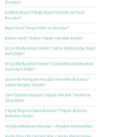
Önerileri
Evlilikte Büyü Olduğu Nasıl Anlaşılır ve Nasıl
Bozulur?
Büyü Nasıl Tespit Edilir ve Bozulur?
Bakım Nedir? Bakım Yapan Hocalar Kimdir?
En İyi Medyumlar Kimdir? Sahte Medyumlar Nasıl
Ayırt Edilir?
En İyi Medyumlar Kimdir? Dolandırıcı Medyumlar
Nasıl Ayırt Edilir?
Güvenilir Medyum Hocalar Nereden Bulunur?
Sahte Hocalar Kimdir?
Geri Getirme Büyüsü Yapan Hocalar Yorum ve
Şikayetleri
Papaz Büyüsü Nasıl Bozulur? Papaz Büyüsü
Belirtileri Nedir?
Antalya Medyum Hocalar – Antalya Medyumları
Aydın Büyü Bozan Hocalar – Aydın Medyumları