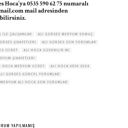
 Hoca’ya 0535 590 62 75 numaralı
mail.com
mail adresinden
ilirsiniz.
S ILE ÇALIŞANLAR
ALI GÜRSES MEDYUM SONUÇ
GÜRSES ŞIKAYETLERI
ALI GÜRSES SON YORUMLAR
ES ÜCRET
ALI HOCA GÜVENILIR MI
DYUM ŞIKAYETLERI
I HOCA MEDYUM ÜCRET
ALI HOCA VEFK 2024
LI GÜRSES GÜNCEL YORUMLAR
MEDYUM ALI HOCA SON YORUMLAR
ORUM YAPILMAMIŞ