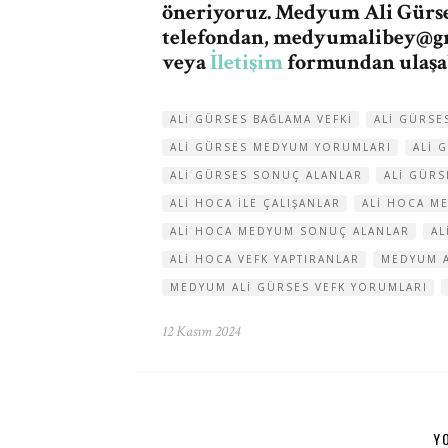
öneriyoruz. Medyum Ali Gürses
telefondan,
medyumalibey@g
veya
İletişim
formundan ulaşab
ALI GÜRSES BAĞLAMA VEFKI
ALI GÜRSE
ALI GÜRSES MEDYUM YORUMLARI
ALI 
ALI GÜRSES SONUÇ ALANLAR
ALI GÜRS
ALI HOCA ILE ÇALIŞANLAR
ALI HOCA ME
ALI HOCA MEDYUM SONUÇ ALANLAR
AL
ALI HOCA VEFK YAPTIRANLAR
MEDYUM A
MEDYUM ALI GÜRSES VEFK YORUMLARI
12 Kasım 2024
Y