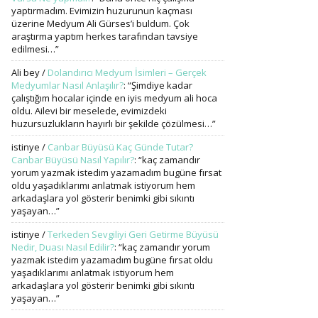
yaptırmadım. Evimizin huzurunun kaçması
üzerine Medyum Ali Gürses’i buldum. Çok
araştırma yaptım herkes tarafından tavsiye
edilmesi…
”
Ali bey
/
Dolandırıcı Medyum İsimleri – Gerçek
Medyumlar Nasıl Anlaşılır?
: “
Şimdiye kadar
çalıştığım hocalar içinde en iyis medyum ali hoca
oldu. Ailevi bir meselede, evimizdeki
huzursuzlukların hayırlı bir şekilde çözülmesi…
”
istinye
/
Canbar Büyüsü Kaç Günde Tutar?
Canbar Büyüsü Nasıl Yapılır?
: “
kaç zamandır
yorum yazmak istedim yazamadım bugüne fırsat
oldu yaşadıklarımı anlatmak istiyorum hem
arkadaşlara yol gösterir benimki gibi sıkıntı
yaşayan…
”
istinye
/
Terkeden Sevgiliyi Geri Getirme Büyüsü
Nedir, Duası Nasıl Edilir?
: “
kaç zamandır yorum
yazmak istedim yazamadım bugüne fırsat oldu
yaşadıklarımı anlatmak istiyorum hem
arkadaşlara yol gösterir benimki gibi sıkıntı
yaşayan…
”