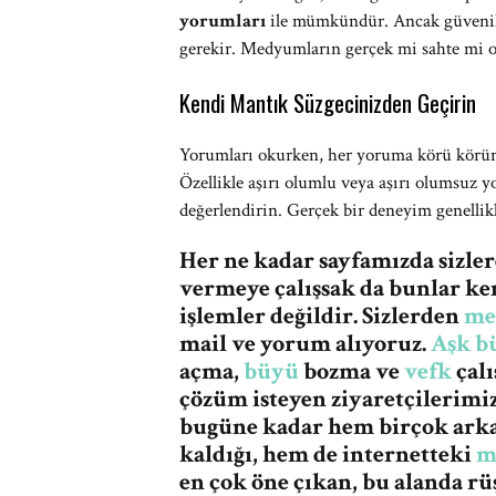
yorumları
ile mümkündür. Ancak güvenilir
gerekir. Medyumların gerçek mi sahte mi ol
Kendi Mantık Süzgecinizden Geçirin
Yorumları okurken, her yoruma körü körün
Özellikle aşırı olumlu veya aşırı olumsuz 
değerlendirin. Gerçek bir deneyim genellikle
Her ne kadar sayfamızda sizle
vermeye çalışsak da bunlar ke
işlemler değildir. Sizlerden
me
mail ve yorum alıyoruz.
Aşk b
açma,
büyü
bozma ve
vefk
çalı
çözüm isteyen ziyaretçilerimi
bugüne kadar hem birçok ark
kaldığı, hem de internetteki
m
en çok öne çıkan, bu alanda r