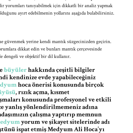
 yorumları tanıyabilmek için dikkatli bir analiz yapmak
duğunu ayırt edebilmenin yollarını aşağıda bulabilirsiniz.
e güvenmek yerine kendi mantık süzgecinizden geçirin.
yorumlara dikkat edin ve bunları mantık çerçevesinde
 dengeli ve objektif bir dil kullanır.
re
büyüler
hakkında çeşitli bilgiler
ndi kendinize evde yapabileceğiniz
dyum
hoca önerisi konusunda birçok
üyüsü
, rızık açma, kısmet
şmaları konusunda profesyonel ve etkili
ze yanlış yönlendirilmemeniz adına
adaşımızın çalışma yaptırıp memnun
edyum
yorum ve şikayet sitelerinde adı
üştünü ispat etmiş Medyum Ali Hoca’yı