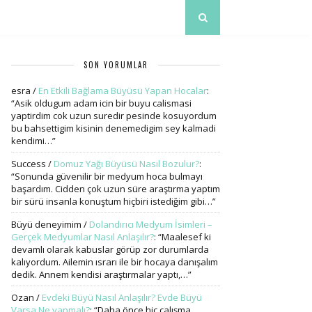
SON YORUMLAR
esra
/
En Etkili Bağlama Büyüsü Yapan Hocalar
:
“
Asik oldugum adam icin bir buyu calismasi
yaptirdim cok uzun suredir pesinde kosuyordum
bu bahsettigim kisinin denemedigim sey kalmadi
kendimi…
”
Success
/
Domuz Yağı Büyüsü Nasıl Bozulur?
:
“
Sonunda güvenilir bir medyum hoca bulmayı
başardım. Cidden çok uzun süre araştırma yaptım
bir sürü insanla konuştum hiçbiri istediğim gibi…
”
Büyü deneyimim
/
Dolandırıcı Medyum İsimleri –
Gerçek Medyumlar Nasıl Anlaşılır?
: “
Maalesef ki
devamlı olarak kabuslar görüp zor durumlarda
kalıyordum. Ailemin ısrarı ile bir hocaya danışalım
dedik. Annem kendisi araştırmalar yaptı,…
”
Ozan
/
Evdeki Büyü Nasıl Anlaşılır? Evde Büyü
Varsa Ne yapmalı?
: “
Daha önce hiç çalışma