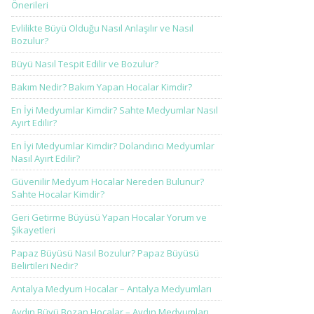
Önerileri
Evlilikte Büyü Olduğu Nasıl Anlaşılır ve Nasıl
Bozulur?
Büyü Nasıl Tespit Edilir ve Bozulur?
Bakım Nedir? Bakım Yapan Hocalar Kimdir?
En İyi Medyumlar Kimdir? Sahte Medyumlar Nasıl
Ayırt Edilir?
En İyi Medyumlar Kimdir? Dolandırıcı Medyumlar
Nasıl Ayırt Edilir?
Güvenilir Medyum Hocalar Nereden Bulunur?
Sahte Hocalar Kimdir?
Geri Getirme Büyüsü Yapan Hocalar Yorum ve
Şikayetleri
Papaz Büyüsü Nasıl Bozulur? Papaz Büyüsü
Belirtileri Nedir?
Antalya Medyum Hocalar – Antalya Medyumları
Aydın Büyü Bozan Hocalar – Aydın Medyumları