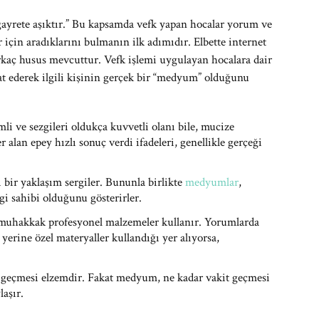
 gayrete aşıktır.” Bu kapsamda vefk yapan hocalar yorum ve
r için aradıklarını bulmanın ilk adımıdır. Elbette internet
rkaç husus mevcuttur. Vefk işlemi uygulayan hocalara dair
kat ederek ilgili kişinin gerçek bir “medyum” olduğunu
i ve sezgileri oldukça kuvvetli olanı bile, mucize
alan epey hızlı sonuç verdi ifadeleri, genellikle gerçeği
 bir yaklaşım sergiler. Bununla birlikte
medyumlar
,
gi sahibi olduğunu gösterirler.
e muhakkak profesyonel malzemeler kullanır. Yorumlarda
erine özel materyaller kullandığı yer alıyorsa,
e geçmesi elzemdir. Fakat medyum, ne kadar vakit geçmesi
laşır.