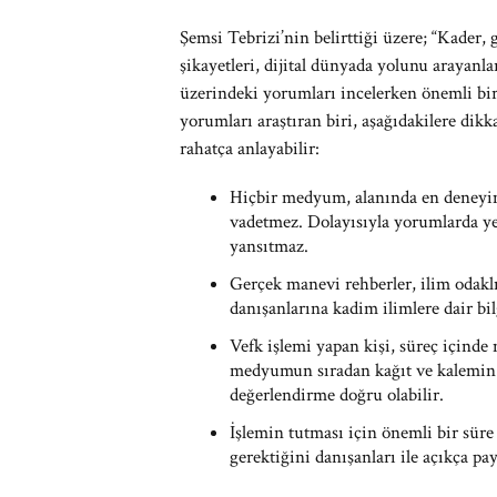
Şemsi Tebrizi’nin belirttiği üzere; “Kader,
şikayetleri, dijital dünyada yolunu arayanla
üzerindeki yorumları incelerken önemli bi
yorumları araştıran biri, aşağıdakilere dik
rahatça anlayabilir:
Hiçbir medyum, alanında en deneyiml
vadetmez. Dolayısıyla yorumlarda yer 
yansıtmaz.
Gerçek manevi rehberler, ilim odaklı
danışanlarına kadim ilimlere dair bil
Vefk işlemi yapan kişi, süreç içind
medyumun sıradan kağıt ve kalemin y
değerlendirme doğru olabilir.
İşlemin tutması için önemli bir sür
gerektiğini danışanları ile açıkça pay