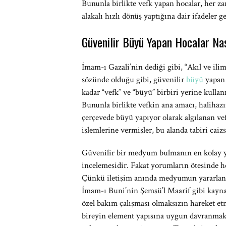
Bununla birlikte vefk yapan hocalar, her z
alakalı hızlı dönüş yaptığına dair ifadeler g
Güvenilir Büyü Yapan Hocalar Na
İmam-ı Gazali’nin dediği gibi, “Akıl ve ilim
sözünde olduğu gibi, güvenilir
büyü
yapan 
kadar “vefk” ve “büyü” birbiri yerine kullan
Bununla birlikte vefkin ana amacı, halihaz
çerçevede büyü yapıyor olarak algılanan vefk
işlemlerine vermişler, bu alanda tabiri caizs
Güvenilir bir medyum bulmanın en kolay yo
incelemesidir. Fakat yorumların ötesinde h
Çünkü iletişim anında medyumun yararlandı
İmam-ı Buni’nin Şemsü’l Maarif gibi kayn
özel bakım çalışması olmaksızın hareket etm
bireyin element yapısına uygun davranmak 