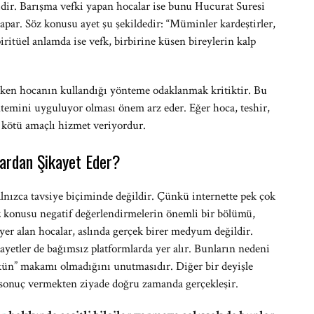
idir. Barışma vefki yapan hocalar ise bunu Hucurat Suresi
yapar. Söz konusu ayet şu şekildedir: “Müminler kardeştirler,
piritüel anlamda ise vefk, birbirine küsen bireylerin kalp
rken hocanın kullandığı yönteme odaklanmak kritiktir. Bu
mini uyguluyor olması önem arz eder. Eğer hoca, teshir,
 kötü amaçlı hizmet veriyordur.
ardan Şikayet Eder?
alnızca tavsiye biçiminde değildir. Çünkü internette pek çok
z konusu negatif değerlendirmelerin önemli bir bölümü,
 yer alan hocalar, aslında gerçek birer medyum değildir.
kayetler de bağımsız platformlarda yer alır. Bunların nedeni
ekün” makamı olmadığını unutmasıdır. Diğer bir deyişle
lı sonuç vermekten ziyade doğru zamanda gerçekleşir.