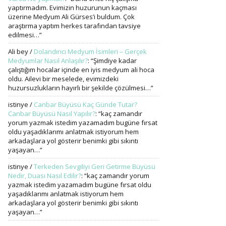
yaptırmadım. Evimizin huzurunun kaçması
üzerine Medyum Ali Gürses’i buldum. Çok
araştırma yaptım herkes tarafından tavsiye
edilmesi…
”
Ali bey
/
Dolandırıcı Medyum İsimleri – Gerçek
Medyumlar Nasıl Anlaşılır?
: “
Şimdiye kadar
çalıştığım hocalar içinde en iyis medyum ali hoca
oldu. Ailevi bir meselede, evimizdeki
huzursuzlukların hayırlı bir şekilde çözülmesi…
”
istinye
/
Canbar Büyüsü Kaç Günde Tutar?
Canbar Büyüsü Nasıl Yapılır?
: “
kaç zamandır
yorum yazmak istedim yazamadım bugüne fırsat
oldu yaşadıklarımı anlatmak istiyorum hem
arkadaşlara yol gösterir benimki gibi sıkıntı
yaşayan…
”
istinye
/
Terkeden Sevgiliyi Geri Getirme Büyüsü
Nedir, Duası Nasıl Edilir?
: “
kaç zamandır yorum
yazmak istedim yazamadım bugüne fırsat oldu
yaşadıklarımı anlatmak istiyorum hem
arkadaşlara yol gösterir benimki gibi sıkıntı
yaşayan…
”