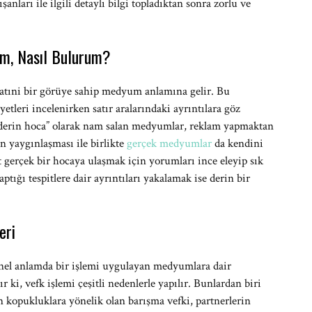
nları ile ilgili detaylı bilgi topladıktan sonra zorlu ve
um, Nasıl Bulurum?
Batıni bir görüye sahip medyum anlamına gelir. Bu
tleri incelenirken satır aralarındaki ayrıntılara göz
 “derin hoca” olarak nam salan medyumlar, reklam yapmaktan
n yaygınlaşması ile birlikte
gerçek medyumlar
da kendini
t gerçek bir hocaya ulaşmak için yorumları ince eleyip sık
ğı tespitlere dair ayrıntıları yakalamak ise derin bir
eri
enel anlamda bir işlemi uygulayan medyumlara dair
ki, vefk işlemi çeşitli nedenlerle yapılır. Bunlardan biri
nan kopukluklara yönelik olan barışma vefki, partnerlerin