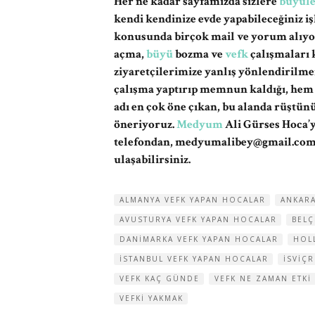
Her ne kadar sayfamızda sizlere
büyül
kendi kendinize evde yapabileceğiniz iş
konusunda birçok mail ve yorum alıyo
açma,
büyü
bozma ve
vefk
çalışmaları 
ziyaretçilerimize yanlış yönlendiril
çalışma yaptırıp memnun kaldığı, hem 
adı en çok öne çıkan, bu alanda rüştünü
öneriyoruz.
Medyum
Ali Gürses Hoca’y
telefondan,
medyumalibey@gmail.co
ulaşabilirsiniz.
ALMANYA VEFK YAPAN HOCALAR
ANKARA
AVUSTURYA VEFK YAPAN HOCALAR
BELÇ
DANIMARKA VEFK YAPAN HOCALAR
HOL
ISTANBUL VEFK YAPAN HOCALAR
ISVIÇ
VEFK KAÇ GÜNDE
VEFK NE ZAMAN ETKI
VEFKI YAKMAK