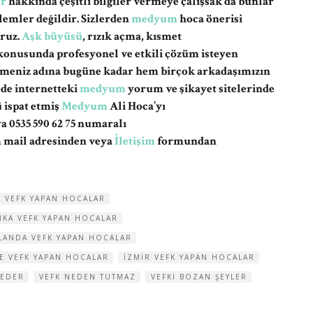
er
hakkında çeşitli bilgiler vermeye çalışsak da bunlar
lemler değildir. Sizlerden
medyum
hoca önerisi
ruz.
Aşk büyüsü
, rızık açma, kısmet
konusunda profesyonel ve etkili çözüm isteyen
memeniz adına bugüne kadar hem birçok arkadaşımızın
de internetteki
medyum
yorum ve şikayet sitelerinde
 ispat etmiş
Medyum
Ali Hoca’yı
a 0535 590 62 75 numaralı
m
mail adresinden veya
İletişim
formundan
 VEFK YAPAN HOCALAR
IKA VEFK YAPAN HOCALAR
LANDA VEFK YAPAN HOCALAR
RE VEFK YAPAN HOCALAR
IZMIR VEFK YAPAN HOCALAR
 EDER
VEFK NEDEN TUTMAZ
VEFKI BOZAN ŞEYLER