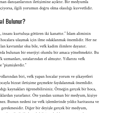
aman danışanlarının iletişimine açıktır. Bir medyumla
eçiyorsa, ilgili yorumun doğru olma olasılığı kuvvetlidir.
sıl Bulunur?
, insanı kurtuluşa götüren iki kanattır.” İslam aliminin
hocalara ulaşmak için ilme odaklanmak önemlidir. Her ne
ılan kavramlar olsa bile, vefk kadim ilimlere dayanır.
ırda bulunan bir enerjiyi olumlu bir amaca yöneltmektir. Bu
 uzmanları, ustalarından el almıştır. Yıllarını vefk
e “pişmişlerdir.”
llarından biri, vefk yapan hocalar yorum ve şikayetleri
ocayla bizzat iletişime geçmekte faydalanmak önemlidir.
ğı kaynakları öğrenebilirsiniz. Örneğin gerçek bir hoca,
aklardan yararlanır. Öte yandan uzman bir medyum, kişiye
ez. Bunun nedeni ise vefk işlemlerinde yıldız haritasına ve
gerekmesidir. Diğer bir deyişle gerçek bir medyum,