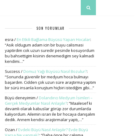
SON YORUMLAR
esra
/
En Etkili Bağlama Büyüsü Yapan Hocalar
:
“
Asik oldugum adam icin bir buyu calismasi
yaptirdim cok uzun suredir pesinde kosuyordum
bu bahsettigim kisinin denemedigim sey kalmadi
kendimi…
”
Success
/
Domuz Yağı Büyüsü Nasıl Bozulur?
:
“
Sonunda güvenilir bir medyum hoca bulmayı
başardım. Cidden çok uzun süre araştırma yaptım
bir sürü insanla konuştum hiçbiri istediğim gibi…
”
Büyü deneyimim
/
Dolandırıcı Medyum İsimleri –
Gerçek Medyumlar Nasıl Anlaşılır?
: “
Maalesef ki
devamlı olarak kabuslar görüp zor durumlarda
kalıyordum. Ailemin ısrarı ile bir hocaya danışalım
dedik. Annem kendisi araştırmalar yaptı,…
”
Ozan
/
Evdeki Büyü Nasıl Anlaşılır? Evde Büyü
Varsa Ne yapmalı?
: “
Daha önce hiç çalışma