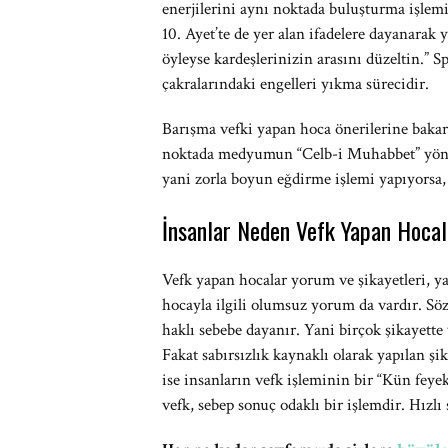
enerjilerini aynı noktada buluşturma işlem
10. Ayet’te de yer alan ifadelere dayanarak 
öyleyse kardeşlerinizin arasını düzeltin.” S
çakralarındaki engelleri yıkma sürecidir.
Barışma vefki yapan hoca önerilerine baka
noktada medyumun “Celb-i Muhabbet” yönte
yani zorla boyun eğdirme işlemi yapıyorsa,
İnsanlar Neden Vefk Yapan Hocal
Vefk yapan hocalar yorum ve şikayetleri, y
hocayla ilgili olumsuz yorum da vardır. Sö
haklı sebebe dayanır. Yani birçok şikayette
Fakat sabırsızlık kaynaklı olarak yapılan şi
ise insanların vefk işleminin bir “Kün fey
vefk, sebep sonuç odaklı bir işlemdir. Hız