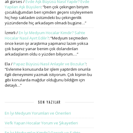
ali gürses
/
Evde Aşk Büyüsü Nasıl Yapılır? Evde
Yapılan Aşk Büyüleri
: “
ben çok çekingen biriyim
çocukluğumdan beri içimden geçeni söyleyemem
hiç hep sakladım üstümdeki bu çekingenlik
yüzündende hiç arkadaşım olmadı bugüne…
”
İzmirli
/
En İyi Medyum Hocalar Kimdir? Sahte
Hocalar Nasıl Ayırt Edilir?
: “
Medyum seçmeden
önce kesin iyi araştırma yapmanız lazım yoksa
çok başınız yanar benim çok dolandırılan
arkadaşlarım oldu o yüzden biliyorum.…
”
Ela
/
Papaz Büyüsü Nasıl Anlaşılır ve Bozulur?
:
“
Evlenme konusunda bir işlem yaptırdım onunla
ilgili deneyimimi yazmak istiyorum. Çok kişinin bu
gibi konularda mağdur olduğunu bildiğim için
detaylı…
”
SON YAZILAR
En İyi Medyum Yorumları ve Önerileri
Vefk Yapan Hocalar Yorum ve Şikayetleri
En İyi Medyumlar Kimdir? Gerçek ve Sahte