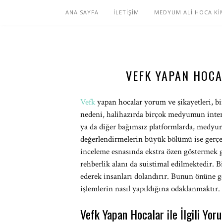
ANA SAYFA
İLETİŞİM
MEDYUM ALİ HOCA Kİ
VEFK YAPAN HOCA
Vefk
yapan hocalar yorum ve şikayetleri, b
nedeni, halihazırda birçok medyumun intern
ya da diğer bağımsız platformlarda, medyuml
değerlendirmelerin büyük bölümü ise gerçek
inceleme esnasında ekstra özen göstermek g
rehberlik alanı da suistimal edilmektedir. Bi
ederek insanları dolandırır. Bunun önüne ge
işlemlerin nasıl yapıldığına odaklanmaktır.
Vefk Yapan Hocalar ile İlgili Yor