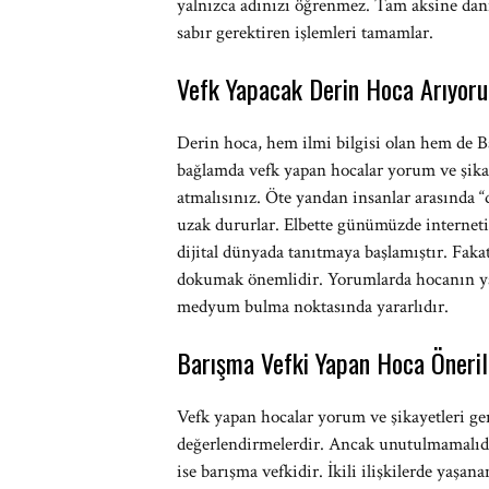
yalnızca adınızı öğrenmez. Tam aksine danışa
sabır gerektiren işlemleri tamamlar.
Vefk Yapacak Derin Hoca Arıyor
Derin hoca, hem ilmi bilgisi olan hem de 
bağlamda vefk yapan hocalar yorum ve şikaye
atmalısınız. Öte yandan insanlar arasında
uzak dururlar. Elbette günümüzde interneti
dijital dünyada tanıtmaya başlamıştır. Faka
dokumak önemlidir. Yorumlarda hocanın yaptı
medyum bulma noktasında yararlıdır.
Barışma Vefki Yapan Hoca Öneril
Vefk yapan hocalar yorum ve şikayetleri g
değerlendirmelerdir. Ancak unutulmamalıdır 
ise barışma vefkidir. İkili ilişkilerde yaşa