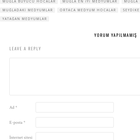
MUĞLA BÜYÜCÜ HOCALAR
MUĞLA EN IYI MEDYUMLAR
MUĞLA
MUĞLADAKI MEDYUMLAR
ORTACA MEDYUM HOCALAR
SEYDIK
YATAĞAN MEDYUMLAR
YORUM YAPILMAMIŞ
LEAVE A REPLY
Ad
*
E-posta
*
İnternet sitesi