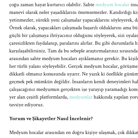
çoğu zaman hayat kurtarıcı olabilir. Sahte
medyum hocalar
ins
manevi olarak neler yaşadıklarını önemsemezler. Kandırdığı kiş
yetinmezler, sürekli yeni çalışmalar yapacaklarını söyleyerek, da
Örnek olarak, yapacakları çalışmada başarılı olduklarını ama 
güçlü bir çalışmaya ihtiyacınız olduğunu söyleyerek, sizi oyala
çaresizlikten faydalanıp, paralarını alırlar. Bu gibi durumlarla
karşılaşabilirsiniz. Tam da bu sebeple araştırmalarınız sırasınd
arasından sahte medyum hocaları ayıklamanız gerekir. Bu kişil
her türlü yalanı söyleyebilir. Gerçek medyum hocalar, görüşmeler
dikkatli olmanız konusunda uyarır. Ne yazık ki özellikle gün
geçmek pek mümkün değildir. İnsanların kendi deneyimleri hak
çalışacağınız medyumun gerçekten işe yarayıp yaramadığı konu
yer alan çeşitli platformlarda,
medyumlar
hakkında yapılan yoru
tavsiye ediyoruz.
Yorum ve Şikayetler Nasıl İncelenir?
Medyum hocalar arasından en doğru kişiye ulaşmak, çok dikkat