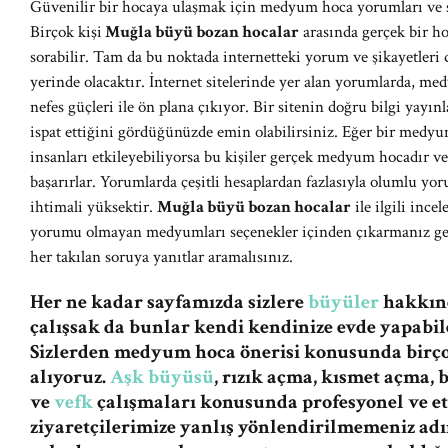
Güvenilir bir hocaya ulaşmak için medyum hoca yorumları ve şi
Birçok kişi
Muğla büyü bozan hocalar
arasında gerçek bir ho
sorabilir. Tam da bu noktada internetteki yorum ve şikayetleri
yerinde olacaktır. İnternet sitelerinde yer alan yorumlarda, med
nefes güçleri ile ön plana çıkıyor. Bir sitenin doğru bilgi yay
ispat ettiğini gördüğünüzde emin olabilirsiniz. Eğer bir medyum
insanları etkileyebiliyorsa bu kişiler gerçek medyum hocadır 
başarırlar. Yorumlarda çeşitli hesaplardan fazlasıyla olumlu y
ihtimali yüksektir.
Muğla büyü bozan hocalar
ile ilgili ince
yorumu olmayan medyumları seçenekler içinden çıkarmanız gere
her takılan soruya yanıtlar aramalısınız.
Her ne kadar sayfamızda sizlere
büyüler
hakkınd
çalışsak da bunlar kendi kendinize evde yapabile
Sizlerden medyum hoca önerisi konusunda birç
alıyoruz.
Aşk büyüsü
, rızık açma, kısmet açma,
ve
vefk
çalışmaları konusunda profesyonel ve et
ziyaretçilerimize yanlış yönlendirilmemeniz a