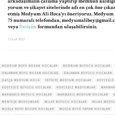
arkadaşımızın çalışma yaptırıp memnun kaldığı
yorum ve şikayet sitelerinde adı en çok öne çıka
etmiş Medyum Ali Hoca’yı öneriyoruz. Medyum A
75 numaralı telefondan,
medyumalibey@gmail.
veya
İletişim
formundan ulaşabilirsiniz.
1 Ocak 2022
BODRUM BÜYÜ BOZAN HOCALAR
BODRUM BÜYÜCÜ HOCALAR
DALAMAN BÜYÜ BOZAN HOCALAR
DALAMAN BÜYÜCÜ HOCALAR
DATÇA MEDYUM HOCA
FETHIYE MEDYUM HOCALAR
KÖYCEĞIZ
KÖYCEĞIZ BÜYÜCÜ HOCALAR
KÖYCEĞIZ MEDYUMLAR
MARMAR
MARMARIS BÜYÜCÜ HOCALAR
MARMARIS MEDYUM HOCALAR
MENTEŞE MEDYUMLAR
MILAS BÜYÜCÜ HOCALAR
MILAS MEDY
MUĞLA BÜYÜ BOZAN HOCALAR
MUĞLA BÜYÜ YAPAN HOCALAR