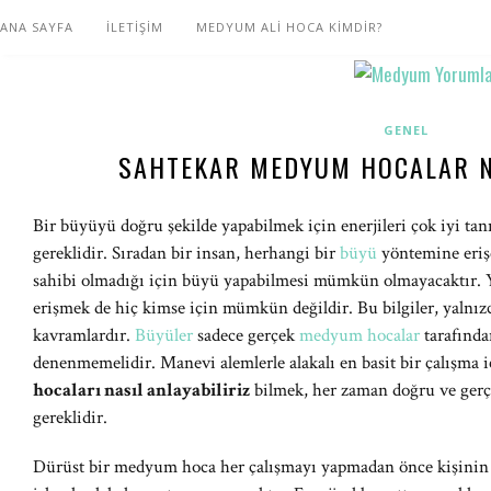
ANA SAYFA
İLETİŞİM
MEDYUM ALİ HOCA KİMDİR?
GENEL
SAHTEKAR MEDYUM HOCALAR N
Bir büyüyü doğru şekilde yapabilmek için enerjileri çok iyi ta
gereklidir. Sıradan bir insan, herhangi bir
büyü
yöntemine erişe
sahibi olmadığı için büyü yapabilmesi mümkün olmayacaktır. Yi
erişmek de hiç kimse için mümkün değildir. Bu bilgiler, yalnız
kavramlardır.
Büyüler
sadece gerçek
medyum hocalar
tarafında
denenmemelidir. Manevi alemlerle alakalı en basit bir çalışma 
hocaları nasıl anlayabiliriz
bilmek, her zaman doğru ve gerç
gereklidir.
Dürüst bir medyum hoca her çalışmayı yapmadan önce kişinin e