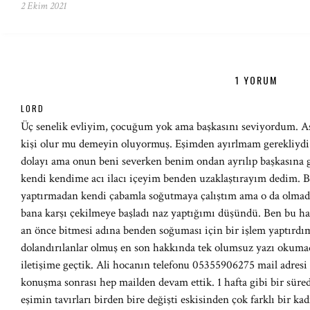
2 Ekim 2021
1 YORUM
LORD
Üç senelik evliyim, çocuğum yok ama başkasını seviyordum. Asl
kişi olur mu demeyin oluyormuş. Eşimden ayırlmam gerekliy
dolayı ama onun beni severken benim ondan ayrılıp başkasına 
kendi kendime acı ilacı içeyim benden uzaklaştırayım dedim. B
yaptırmadan kendi çabamla soğutmaya çalıştım ama o da olmad
bana karşı çekilmeye başladı naz yaptığımı düşündü. Ben bu hal
an önce bitmesi adına benden soğuması için bir işlem yaptırdım
dolandırılanlar olmuş en son hakkında tek olumsuz yazı okuma
iletişime geçtik. Ali hocanın telefonu 05355906275 mail adresi
konuşma sonrası hep mailden devam ettik. 1 hafta gibi bir süre
eşimin tavırları birden bire değişti eskisinden çok farklı bir k