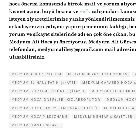
hoca önerisi konusunda birçok mail ve yorum alıyor
kısmet açma, büyü bozma ve
vefk
çalışmaları konusu
isteyen ziyaretçilerimize yanlış yönlendirilmemeni
arkadaşımızın çalışma yaptırıp memnun kaldığı, h
yorum ve şikayet sitelerinde adı en çok öne çıkan, b
Medyum Ali Hoca’yı öneriyoruz. Medyum Ali Gürses H
telefondan,
medyumalibey@gmail.com
mail adresin
ulaşabilirsiniz.
MEDYUM AKKURT YORUM
MEDYUM BEYAZ HOCA YORUM
MEDYUM EL HANI FATIH ŞIKAYET
MEDYUM GARABED HOCA Ş
MEDYUM GÖRKEM TÜZÜNER ŞIKAYET
MEDYUM HOCA BAKIM
MEDYUM HOCA ÖNERILERI KIZLARSORUYOR
MEDYUM HOCA 
MEDYUM HOCA TAVSIYE KADINLAR KULÜBÜ
MEDYUM HOCA 
MEDYUM HOCA YILDIZNAME
MEDYUM MEHTAP ŞIKAYETLERI
MEDYUM ÜMMET ŞIKAYET