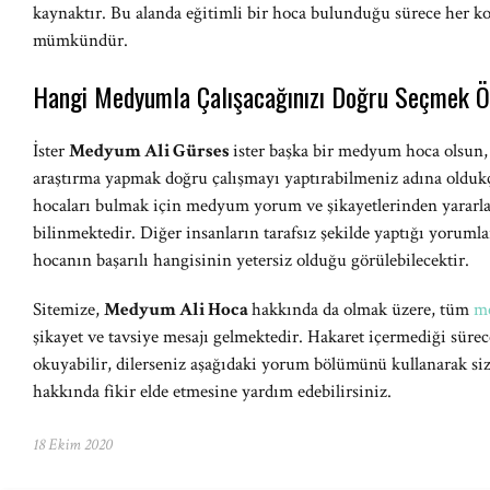
kaynaktır. Bu alanda eğitimli bir hoca bulunduğu sürece her k
mümkündür.
Hangi Medyumla Çalışacağınızı Doğru Seçmek Ö
İster
Medyum Ali Gürses
ister başka bir medyum hoca olsun, i
araştırma yapmak doğru çalışmayı yaptırabilmeniz adına oldu
hocaları bulmak için medyum yorum ve şikayetlerinden yararl
bilinmektedir. Diğer insanların tarafsız şekilde yaptığı yorum
hocanın başarılı hangisinin yetersiz olduğu görülebilecektir.
Sitemize,
Medyum Ali Hoca
hakkında da olmak üzere, tüm
m
şikayet ve tavsiye mesajı gelmektedir. Hakaret içermediği süre
okuyabilir, dilerseniz aşağıdaki yorum bölümünü kullanarak si
hakkında fikir elde etmesine yardım edebilirsiniz.
18 Ekim 2020