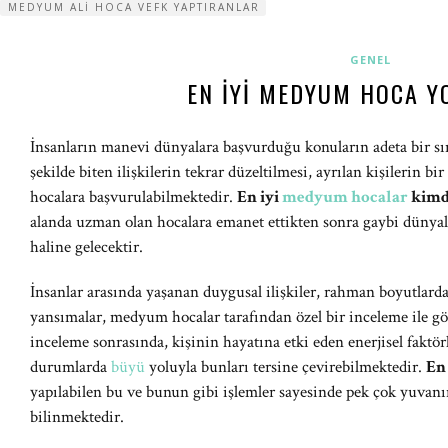
MEDYUM ALI HOCA VEFK YAPTIRANLAR
GENEL
EN İYI MEDYUM HOCA 
İnsanların manevi dünyalara başvurduğu konuların adeta bir s
şekilde biten ilişkilerin tekrar düzeltilmesi, ayrılan kişilerin bi
hocalara başvurulabilmektedir.
En iyi
medyum hocalar
kimd
alanda uzman olan hocalara emanet ettikten sonra gaybi dünyalar
haline gelecektir.
İnsanlar arasında yaşanan duygusal ilişkiler, rahman boyutlard
yansımalar, medyum hocalar tarafından özel bir inceleme ile g
inceleme sonrasında, kişinin hayatına etki eden enerjisel faktör
durumlarda
büyü
yoluyla bunları tersine çevirebilmektedir.
En
yapılabilen bu ve bunun gibi işlemler sayesinde pek çok yuvanı
bilinmektedir.