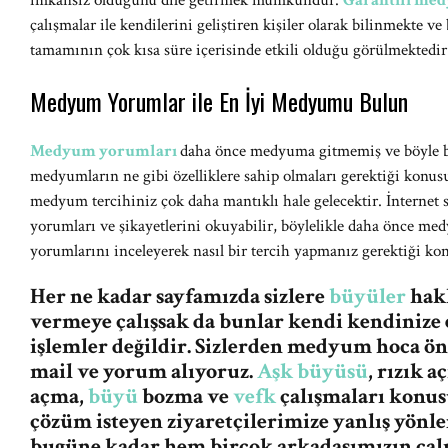
imkansız olduğunu dile getirmek mümkündür.
Garantili me
çalışmalar ile kendilerini geliştiren kişiler olarak bilinmekte ve 
tamamının çok kısa süre içerisinde etkili olduğu görülmektedir
Medyum Yorumlar ile En İyi Medyumu Bulun
Medyum yorumları
daha önce medyuma gitmemiş ve böyle b
medyumların ne gibi özelliklere sahip olmaları gerektiği konusun
medyum tercihiniz çok daha mantıklı hale gelecektir. İnterne
yorumları ve şikayetlerini okuyabilir, böylelikle daha önce me
yorumlarını inceleyerek nasıl bir tercih yapmanız gerektiği konu
Her ne kadar sayfamızda sizlere
büyüler
hakk
vermeye çalışsak da bunlar kendi kendinize 
işlemler değildir. Sizlerden medyum hoca ö
mail ve yorum alıyoruz.
Aşk büyüsü
, rızık 
açma,
büyü
bozma ve
vefk
çalışmaları konus
çözüm isteyen ziyaretçilerimize yanlış yön
bugüne kadar hem birçok arkadaşımızın ça