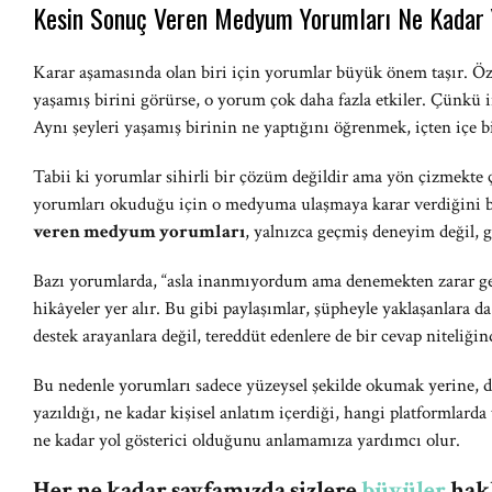
Kesin Sonuç Veren Medyum Yorumları Ne Kadar Y
Karar aşamasında olan biri için yorumlar büyük önem taşır. Öze
yaşamış birini görürse, o yorum çok daha fazla etkiler. Çünkü i
Aynı şeyleri yaşamış birinin ne yaptığını öğrenmek, içten içe bi
Tabii ki yorumlar sihirli bir çözüm değildir ama yön çizmekte ç
yorumları okuduğu için o medyuma ulaşmaya karar verdiğini be
veren medyum yorumları
, yalnızca geçmiş deneyim değil, g
Bazı yorumlarda, “asla inanmıyordum ama denemekten zarar ge
hikâyeler yer alır. Bu gibi paylaşımlar, şüpheyle yaklaşanlara d
destek arayanlara değil, tereddüt edenlere de bir cevap niteliğin
Bu nedenle yorumları sadece yüzeysel şekilde okumak yerine, de
yazıldığı, ne kadar kişisel anlatım içerdiği, hangi platformlarda
ne kadar yol gösterici olduğunu anlamamıza yardımcı olur.
Her ne kadar sayfamızda sizlere
büyüler
hakk