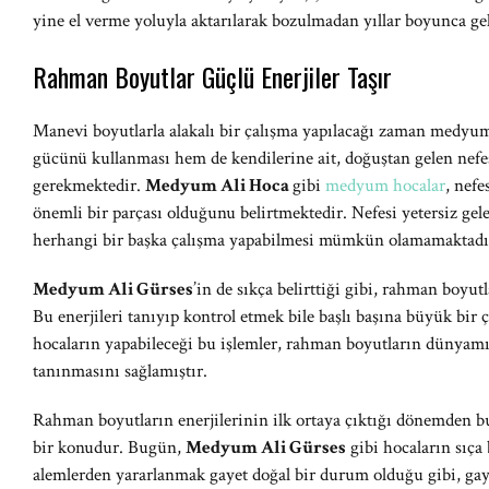
yine el verme yoluyla aktarılarak bozulmadan yıllar boyunca gele
Rahman Boyutlar Güçlü Enerjiler Taşır
Manevi boyutlarla alakalı bir çalışma yapılacağı zaman medyu
gücünü kullanması hem de kendilerine ait, doğuştan gelen nef
gerekmektedir.
Medyum Ali Hoca
gibi
medyum hocalar
, nef
önemli bir parçası olduğunu belirtmektedir. Nefesi yetersiz gel
herhangi bir başka çalışma yapabilmesi mümkün olamamaktadı
Medyum Ali Gürses
’in de sıkça belirttiği gibi, rahman boyutl
Bu enerjileri tanıyıp kontrol etmek bile başlı başına büyük bir
hocaların yapabileceği bu işlemler, rahman boyutların dünyamız
tanınmasını sağlamıştır.
Rahman boyutların enerjilerinin ilk ortaya çıktığı dönemden b
bir konudur. Bugün,
Medyum Ali Gürses
gibi hocaların sıça 
alemlerden yararlanmak gayet doğal bir durum olduğu gibi, gayb