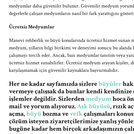
medyumlar daha güvenilir bulunur. Güvenilir medyum yorumlar
değerlerle çalışan medyumların nasıl bir fark yarattığını gösteri
Ücretsiz Medyumlar
Manevi rehberlik ve büyü konularında ücretsiz hizmet sunan m
medyum, yılların bilgi birikimi ve deneyimi sonucu bu alanda 
çalışmayı tercih eder. Ancak, bazı medyumlar tanıtım veya yardı
ücretsiz hizmet sunabilirler. Ücretsiz medyum arayan kişiler, di
karşılaşmamak için güvenilir kaynaklara başvurmalıdır.
Her ne kadar sayfamızda sizlere
büyüler
hakk
vermeye çalışsak da bunlar kendi kendinize 
işlemler değildir. Sizlerden
medyum
hoca ön
mail ve yorum alıyoruz.
Aşk büyüsü
, rızık 
açma,
büyü
bozma ve
vefk
çalışmaları konus
çözüm isteyen ziyaretçilerimize yanlış yön
bugüne kadar hem birçok arkadaşımızın ça