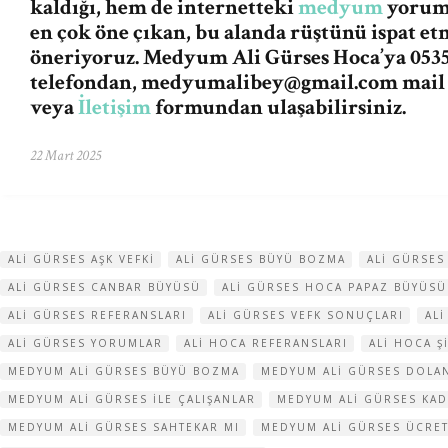
kaldığı, hem de internetteki
medyum
yorum 
en çok öne çıkan, bu alanda rüştünü ispat e
öneriyoruz. Medyum Ali Gürses Hoca’ya 0535
telefondan,
medyumalibey@gmail.com
mail
veya
İletişim
formundan ulaşabilirsiniz.
22 Mart 2025
ALI GÜRSES AŞK VEFKI
ALI GÜRSES BÜYÜ BOZMA
ALI GÜRSES
ALI GÜRSES CANBAR BÜYÜSÜ
ALI GÜRSES HOCA PAPAZ BÜYÜSÜ
ALI GÜRSES REFERANSLARI
ALI GÜRSES VEFK SONUÇLARI
AL
ALI GÜRSES YORUMLAR
ALI HOCA REFERANSLARI
ALI HOCA Ş
MEDYUM ALI GÜRSES BÜYÜ BOZMA
MEDYUM ALI GÜRSES DOLAN
MEDYUM ALI GÜRSES ILE ÇALIŞANLAR
MEDYUM ALI GÜRSES KAD
MEDYUM ALI GÜRSES SAHTEKAR MI
MEDYUM ALI GÜRSES ÜCRE