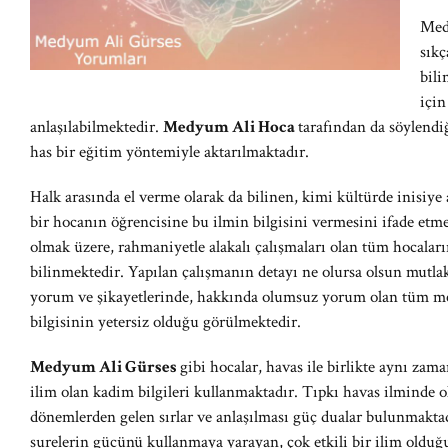
Med
sıkç
bil
için
anlaşılabilmektedir.
Medyum Ali Hoca
tarafından da söylendiğ
has bir eğitim yöntemiyle aktarılmaktadır.
Halk arasında el verme olarak da bilinen, kimi kültürde inisiye
bir hocanın öğrencisine bu ilmin bilgisini vermesini ifade etm
olmak üzere, rahmaniyetle alakalı çalışmaları olan tüm hocaları
bilinmektedir. Yapılan çalışmanın detayı ne olursa olsun mut
yorum ve şikayetlerinde, hakkında olumsuz yorum olan tüm m
bilgisinin yetersiz olduğu görülmektedir.
Medyum Ali Gürses
gibi hocalar, havas ile birlikte aynı zama
ilim olan kadim bilgileri kullanmaktadır. Tıpkı havas ilminde 
dönemlerden gelen sırlar ve anlaşılması güç dualar bulunmakta
surelerin gücünü kullanmaya yarayan, çok etkili bir ilim olduğ