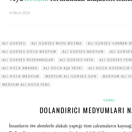
14 Mart 2024
ALI GÜRSES
ALI GÜRSES BÜYÜ BOZMA
ALI GÜRSES CANBAR 
ALI GÜRSES HOCA MEDYUM
ALI GÜRSES MEDYUM
ALI GÜRSE
ALI GÜRSES REFERANSLAR
ALI GÜRSES VEFK
ALI GÜRSES YEN
ALI HOCA ANKARA
ALI HOCA AŞK VEFKI
ALI HOCA GÜVENILIR 
ALI HOCA MEDYUM
MEDYUM ALI GÜRSES SON
MEDYUM ALI H
MEDYUM ALI HOCA YENI
GENEL
DOLANDIRICI MEDYUMLARI N
İnsanların öte alemlerle alakalı yaptığı tüm çalışmaların kaynağı