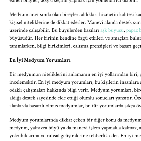
edilen bilgiler, doğru seçimi yapmak için yönlendirici olabilir.
Medyum arayışında olan bireyler, aldıkları hizmetin kalitesi 
kişisel niteliklerine de dikkat ederler. Manevi alanda destek s
üzerinde çalışabilir. Bu büyülerden bazıları
aşk büyüsü
,
papaz 
büyüsüdür. Her birinin kendine özgü etkileri ve amaçları bulu
tanımlarken, bilgi birikimleri, çalışma prensipleri ve başarı geç
En İyi Medyum Yorumları
Bir medyumun niteliklerini anlamanın en iyi yollarından biri,
incelemektir. En iyi medyum yorumları, bu kişilerin insanlara s
odaklı çalışmaları hakkında bilgi verir. Medyum yorumları, 
aldığı destek sayesinde elde ettiği olumlu sonuçları yansıtır. Öz
alanlarda başarılı olmuş medyumlar, bu tür yorumlarda sıkça ö
Medyum yorumlarında dikkat çeken bir diğer konu da medyumları
medyum, yalnızca büyü ya da manevi işlem yapmakla kalmaz, a
yolculuklarına ve ruhsal gelişimlerine rehberlik eder. En iyi 