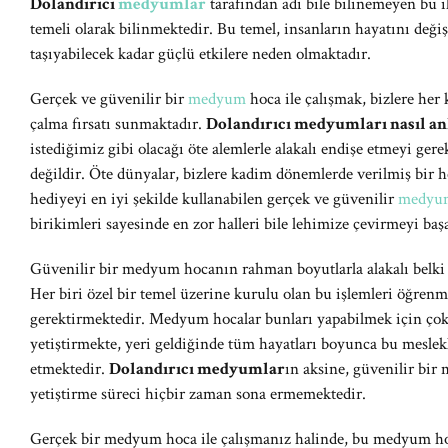
Dolandırıcı
medyumlar
tarafından adı bile bilinemeyen bu i
temeli olarak bilinmektedir. Bu temel, insanların hayatını deği
taşıyabilecek kadar güçlü etkilere neden olmaktadır.
Gerçek ve güvenilir bir
medyum
hoca ile çalışmak, bizlere he
çalma fırsatı sunmaktadır.
Dolandırıcı medyumları nasıl an
istediğimiz gibi olacağı öte alemlerle alakalı endişe etmeyi ge
değildir. Öte dünyalar, bizlere kadim dönemlerde verilmiş bir h
hediyeyi en iyi şekilde kullanabilen gerçek ve güvenilir
medyum
birikimleri sayesinde en zor halleri bile lehimize çevirmeyi ba
Güvenilir bir medyum hocanın rahman boyutlarla alakalı belki 
Her biri özel bir temel üzerine kurulu olan bu işlemleri öğr
gerektirmektedir. Medyum hocalar bunları yapabilmek için çok
yetiştirmekte, yeri geldiğinde tüm hayatları boyunca bu meslek
etmektedir.
Dolandırıcı medyumlar
ın aksine, güvenilir bi
yetiştirme süreci hiçbir zaman sona ermemektedir.
Gerçek bir medyum hoca ile çalışmanız halinde, bu medyum hoca