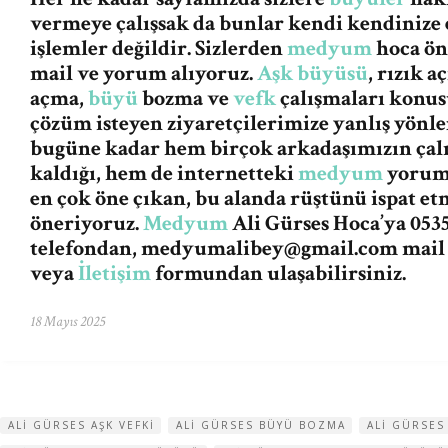
vermeye çalışsak da bunlar kendi kendinize 
işlemler değildir. Sizlerden
medyum
hoca ön
mail ve yorum alıyoruz.
Aşk büyüsü
, rızık 
açma,
büyü
bozma ve
vefk
çalışmaları konus
çözüm isteyen ziyaretçilerimize yanlış yön
bugüne kadar hem birçok arkadaşımızın ça
kaldığı, hem de internetteki
medyum
yorum 
en çok öne çıkan, bu alanda rüştünü ispat et
öneriyoruz.
Medyum
Ali Gürses Hoca’ya 0535
telefondan,
medyumalibey@gmail.com
mail
veya
İletişim
formundan ulaşabilirsiniz.
18 Mayıs 2025
ALI GÜRSES AŞK VEFKI
ALI GÜRSES BÜYÜ BOZMA
ALI GÜRSES