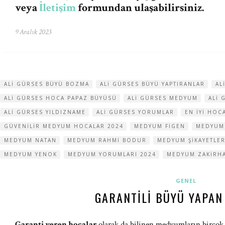
veya
İletişim
formundan ulaşabilirsiniz.
9 Aralık 2023
ALI GÜRSES BÜYÜ BOZMA
ALI GÜRSES BÜYÜ YAPTIRANLAR
AL
ALI GÜRSES HOCA PAPAZ BÜYÜSÜ
ALI GÜRSES MEDYUM
ALI 
ALI GÜRSES YILDIZNAME
ALI GÜRSES YORUMLAR
EN IYI HOC
GÜVENILIR MEDYUM HOCALAR 2024
MEDYUM FIGEN
MEDYUM
MEDYUM NATAN
MEDYUM RAHMI BODUR
MEDYUM ŞIKAYETLER
MEDYUM YENOK
MEDYUM YORUMLARI 2024
MEDYUM ZAKIRH
GENEL
GARANTILI BÜYÜ YAPAN
Garanti veren hocalar
olarak da bilinen medyumların birçok 