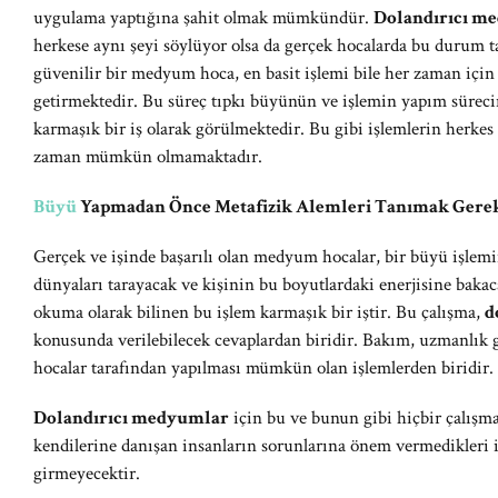
uygulama yaptığına şahit olmak mümkündür.
Dolandırıcı m
herkese aynı şeyi söylüyor olsa da gerçek hocalarda bu durum t
güvenilir bir medyum hoca, en basit işlemi bile her zaman için
getirmektedir. Bu süreç tıpkı büyünün ve işlemin yapım sürec
karmaşık bir iş olarak görülmektedir. Bu gibi işlemlerin herkes 
zaman mümkün olmamaktadır.
Büyü
Yapmadan Önce Metafizik Alemleri Tanımak Gerek
Gerçek ve işinde başarılı olan medyum hocalar, bir büyü işlem
dünyaları tarayacak ve kişinin bu boyutlardaki enerjisine bakac
okuma olarak bilinen bu işlem karmaşık bir iştir. Bu çalışma,
d
konusunda verilebilecek cevaplardan biridir. Bakım, uzmanlık
hocalar tarafından yapılması mümkün olan işlemlerden biridir.
Dolandırıcı medyumlar
için bu ve bunun gibi hiçbir çalışm
kendilerine danışan insanların sorunlarına önem vermedikleri i
girmeyecektir.