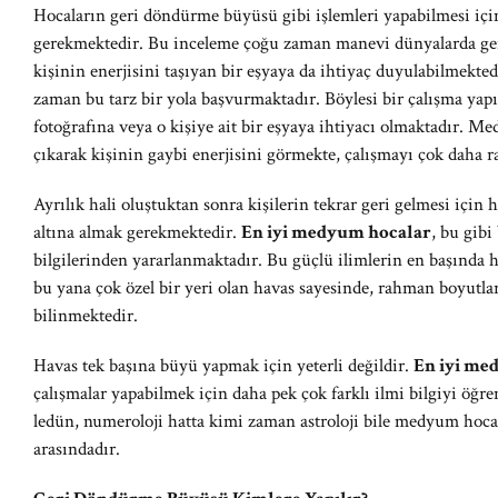
Hocaların geri döndürme büyüsü gibi işlemleri yapabilmesi için
gerekmektedir. Bu inceleme çoğu zaman manevi dünyalarda gerç
kişinin enerjisini taşıyan bir eşyaya da ihtiyaç duyulabilmekted
zaman bu tarz bir yola başvurmaktadır. Böylesi bir çalışma ya
fotoğrafına veya o kişiye ait bir eşyaya ihtiyacı olmaktadır. M
çıkarak kişinin gaybi enerjisini görmekte, çalışmayı çok daha r
Ayrılık hali oluştuktan sonra kişilerin tekrar geri gelmesi için
altına almak gerekmektedir.
En iyi medyum hocalar
, bu gibi
bilgilerinden yararlanmaktadır. Bu güçlü ilimlerin en başınd
bu yana çok özel bir yeri olan havas sayesinde, rahman boyutlar
bilinmektedir.
Havas tek başına büyü yapmak için yeterli değildir.
En iyi me
çalışmalar yapabilmek için daha pek çok farklı ilmi bilgiyi öğr
ledün, numeroloji hatta kimi zaman astroloji bile medyum hocala
arasındadır.