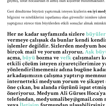
geçmiş, üstat hocalardan el almış olan kişilerde bulunmaktadır.
Geri döndürme büyüsü yaptırmak isteyen kişilerin
en iyi me
bilgisini ve niteliklerini ispatlamış olan güvenilir isimlere iş
yaptığınız sürece tüm büyülerden etkili sonuçlar almak mümk
Her ne kadar sayfamızda sizlere
büyüler
vermeye çalışsak da bunlar kendi kendin
işlemler değildir. Sizlerden medyum ho
birçok mail ve yorum alıyoruz.
Aşk büy
açma,
büyü
bozma ve
vefk
çalışmaları k
etkili çözüm isteyen ziyaretçilerimize y
yönlendirilmemeniz adına bugüne kada
arkadaşımızın çalışma yaptırıp memnun
internetteki medyum yorum ve şikayet s
öne çıkan, bu alanda rüştünü ispat etm
öneriyoruz. Medyum Ali Gürses Hoca’ya 
telefondan,
medyumalibey@gmail.com
m
veya
İletişim
formundan ulaşabilirsiniz.