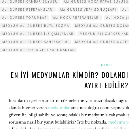
ALI GÜRSES CANBAR BÜYÜSÜ
ALI GÜRSES HOCA PAPAZ BÜYÜSÜ
ALI GÜRSES REFERANSLARI
ALI GÜRSES VEFK SONUÇLARI
AL
ALI GÜRSES YORUMLAR
ALI HOCA REFERANSLARI
ALI HOCA Ş
MEDYUM ALI GÜRSES BÜYÜ BOZMA
MEDYUM ALI GÜRSES DOLAN
MEDYUM ALI GÜRSES ILE ÇALIŞANLAR
MEDYUM ALI GÜRSES KAD
MEDYUM ALI GÜRSES SAHTEKAR MI
MEDYUM ALI GÜRSES ÜCRE
MEDYUM ALI HOCA VEFK YAPTIRANLAR
GENEL
EN İYI MEDYUMLAR KIMDIR? DOLANDI
AYIRT EDILIR?
İnsanların içsel sorunlarını çözmelerine yardımcı olacak doğru 
alanda hizmet veren
medyumlar
arasında doğru olanı seçmek de 
güvenilir, bilgi sahibi ve sonuç odaklı bir medyumla çalışmak ist
sorusuna nasıl bir yanıt bulabiliriz? İşte bu noktada,
medyum yo