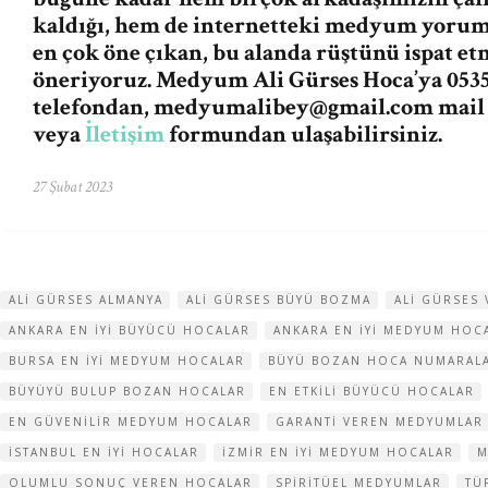
kaldığı, hem de internetteki medyum yorum v
en çok öne çıkan, bu alanda rüştünü ispat e
öneriyoruz. Medyum Ali Gürses Hoca’ya 0535
telefondan,
medyumalibey@gmail.com
mail
veya
İletişim
formundan ulaşabilirsiniz.
27 Şubat 2023
ALI GÜRSES ALMANYA
ALI GÜRSES BÜYÜ BOZMA
ALI GÜRSES
ANKARA EN IYI BÜYÜCÜ HOCALAR
ANKARA EN IYI MEDYUM HOC
BURSA EN IYI MEDYUM HOCALAR
BÜYÜ BOZAN HOCA NUMARAL
BÜYÜYÜ BULUP BOZAN HOCALAR
EN ETKILI BÜYÜCÜ HOCALAR
EN GÜVENILIR MEDYUM HOCALAR
GARANTI VEREN MEDYUMLAR
ISTANBUL EN IYI HOCALAR
IZMIR EN IYI MEDYUM HOCALAR
M
OLUMLU SONUÇ VEREN HOCALAR
SPIRITÜEL MEDYUMLAR
TÜ