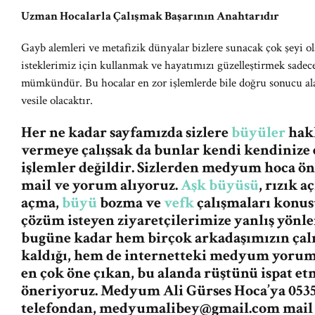
Uzman Hocalarla Çalışmak Başarının Anahtarıdır
Gayb alemleri ve metafizik dünyalar bizlere sunacak çok şeyi o
isteklerimiz için kullanmak ve hayatımızı güzelleştirmek sadece
mümkündür. Bu hocalar en zor işlemlerde bile doğru sonucu a
vesile olacaktır.
Her ne kadar sayfamızda sizlere
büyüler
hakk
vermeye çalışsak da bunlar kendi kendinize 
işlemler değildir. Sizlerden medyum hoca ö
mail ve yorum alıyoruz.
Aşk büyüsü
, rızık 
açma,
büyü
bozma ve
vefk
çalışmaları konus
çözüm isteyen ziyaretçilerimize yanlış yön
bugüne kadar hem birçok arkadaşımızın ça
kaldığı, hem de internetteki medyum yorum v
en çok öne çıkan, bu alanda rüştünü ispat e
öneriyoruz. Medyum Ali Gürses Hoca’ya 0535
telefondan,
medyumalibey@gmail.com
mail