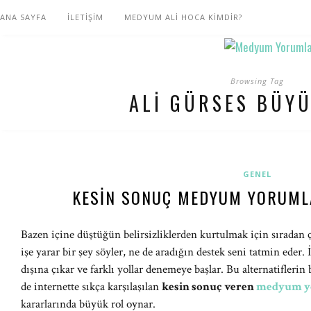
ANA SAYFA
İLETİŞİM
MEDYUM ALİ HOCA KİMDİR?
Browsing Tag
ALI GÜRSES BÜY
GENEL
KESIN SONUÇ MEDYUM YORUMLA
Bazen içine düştüğün belirsizliklerden kurtulmak için sıradan ç
işe yarar bir şey söyler, ne de aradığın destek seni tatmin eder.
dışına çıkar ve farklı yollar denemeye başlar. Bu alternatiflerin
de internette sıkça karşılaşılan
kesin sonuç veren
medyum y
kararlarında büyük rol oynar.