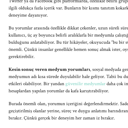
Twitter ya da Facebook gibi platformlarda, özellikle belirli gr
ilgili oldukça fazla içerik var. Bunların bir kısmı tanıtım kokar
deneyime dayanıyor.
Bu yorumlar arasında özellikle dikkat çekenler, uzun süreli süre
kullanıcı, üç ay boyunca belirli aralıklarla bir medyumla çalış
bulduğunu anlatabiliyor. Bu tür hikâyeler, okuyucuda “bu bir sü
önemli. Çünkü insanlar genellikle hemen sonuç almak ister, o
gerektirebilir.
Kesin sonuç veren medyum yorumları
, sosyal medyada geni
medyumun adı kısa sürede duyulabilir hale geliyor. Tabii b
etkileri olabiliyor. Bir yandan
güvenilir medyumlar
daha çok in
hesaplardan yapılan yorumlar da kafa karıştırabiliyor.
Burada önemli olan, yorumun içeriğini değerlendirmektir. Sadec
geçiştirilmiş olanlar yerine, süreç ve duygu anlatımı barındıra
bırakır. Çünkü gerçek bir deneyim her zaman iz bırakır.