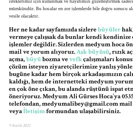
isteklerimiz için kullanmak ve hayatımızı güzelleştirmek sadece
mümkündür. Bu hocalar en zor işlemlerde bile doğru sonucu a
vesile olacaktır.
Her ne kadar sayfamızda sizlere
büyüler
hakk
vermeye çalışsak da bunlar kendi kendinize 
işlemler değildir. Sizlerden medyum hoca ö
mail ve yorum alıyoruz.
Aşk büyüsü
, rızık 
açma,
büyü
bozma ve
vefk
çalışmaları konus
çözüm isteyen ziyaretçilerimize yanlış yön
bugüne kadar hem birçok arkadaşımızın ça
kaldığı, hem de internetteki medyum yorum v
en çok öne çıkan, bu alanda rüştünü ispat e
öneriyoruz. Medyum Ali Gürses Hoca’ya 0535
telefondan,
medyumalibey@gmail.com
mail
veya
İletişim
formundan ulaşabilirsiniz.
9 Aralık 2023