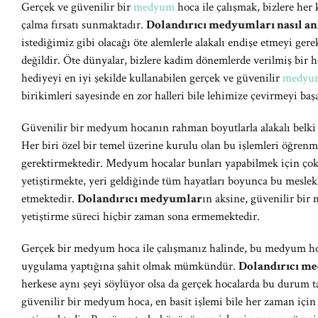
Gerçek ve güvenilir bir
medyum
hoca ile çalışmak, bizlere he
çalma fırsatı sunmaktadır.
Dolandırıcı medyumları nasıl an
istediğimiz gibi olacağı öte alemlerle alakalı endişe etmeyi ge
değildir. Öte dünyalar, bizlere kadim dönemlerde verilmiş bir h
hediyeyi en iyi şekilde kullanabilen gerçek ve güvenilir
medyum
birikimleri sayesinde en zor halleri bile lehimize çevirmeyi ba
Güvenilir bir medyum hocanın rahman boyutlarla alakalı belki 
Her biri özel bir temel üzerine kurulu olan bu işlemleri öğr
gerektirmektedir. Medyum hocalar bunları yapabilmek için çok
yetiştirmekte, yeri geldiğinde tüm hayatları boyunca bu meslek
etmektedir.
Dolandırıcı medyumlar
ın aksine, güvenilir bi
yetiştirme süreci hiçbir zaman sona ermemektedir.
Gerçek bir medyum hoca ile çalışmanız halinde, bu medyum hoca
uygulama yaptığına şahit olmak mümkündür.
Dolandırıcı m
herkese aynı şeyi söylüyor olsa da gerçek hocalarda bu durum t
güvenilir bir medyum hoca, en basit işlemi bile her zaman için