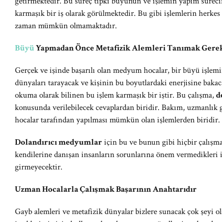
getirmektedir. Bu süreç tıpkı büyünün ve işlemin yapım sürec
karmaşık bir iş olarak görülmektedir. Bu gibi işlemlerin herkes 
zaman mümkün olmamaktadır.
Büyü
Yapmadan Önce Metafizik Alemleri Tanımak Gerek
Gerçek ve işinde başarılı olan medyum hocalar, bir büyü işlem
dünyaları tarayacak ve kişinin bu boyutlardaki enerjisine bakac
okuma olarak bilinen bu işlem karmaşık bir iştir. Bu çalışma,
d
konusunda verilebilecek cevaplardan biridir. Bakım, uzmanlık
hocalar tarafından yapılması mümkün olan işlemlerden biridir.
Dolandırıcı medyumlar
için bu ve bunun gibi hiçbir çalışm
kendilerine danışan insanların sorunlarına önem vermedikleri i
girmeyecektir.
Uzman Hocalarla Çalışmak Başarının Anahtarıdır
Gayb alemleri ve metafizik dünyalar bizlere sunacak çok şeyi o