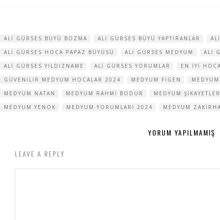
ALI GÜRSES BÜYÜ BOZMA
ALI GÜRSES BÜYÜ YAPTIRANLAR
AL
ALI GÜRSES HOCA PAPAZ BÜYÜSÜ
ALI GÜRSES MEDYUM
ALI 
ALI GÜRSES YILDIZNAME
ALI GÜRSES YORUMLAR
EN IYI HOC
GÜVENILIR MEDYUM HOCALAR 2024
MEDYUM FIGEN
MEDYUM
MEDYUM NATAN
MEDYUM RAHMI BODUR
MEDYUM ŞIKAYETLER
MEDYUM YENOK
MEDYUM YORUMLARI 2024
MEDYUM ZAKIRH
YORUM YAPILMAMIŞ
LEAVE A REPLY