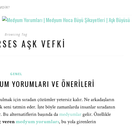
MDİR?
Browsing Tag
RSES AŞK VEFKI
GENEL
UM YORUMLARI VE ÖNERILERI
ulmak için sıradan çözümler yetersiz kalır. Ne arkadaşların
tek seni tatmin eder. İşte böyle zamanlarda insanlar sıradanın
r. Bu alternatiflerin başında da
medyumlar
gelir. Özellikle
ç veren
medyum yorumları
, bu yola girenlerin