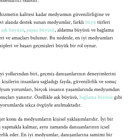
nlendirici olabilir.
 hizmetin kalitesi kadar medyumun güvenilirliğine ve
nevi alanda destek sunan medyumlar, farklı
büyü
türleri
ı
aşk büyüsü
,
papaz büyüsü
, aldatma büyüsü ve bağlama
eri ve amaçları bulunur. Bu nedenle, en iyi medyumları
sipleri ve başarı geçmişleri büyük bir rol oynar.
i yollarından biri, geçmiş danışanlarının deneyimlerini
işilerin insanlara sağladığı fayda, güvenilirlik ve sonuç
Medyum yorumları, birçok insanın yaşamlarında medyumdan
onuçları yansıtır. Özellikle aşk büyüsü,
bağlama büyüsü
gibi
 yorumlarda sıkça övgüyle anılmaktadır.
r konu da medyumların kişisel yaklaşımlarıdır. İyi bir
 yapmakla kalmaz, aynı zamanda danışanlarının içsel
erlik eder. En iyi medyumlar, danışanlarına samimi bir