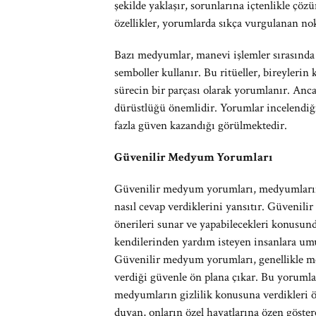
şekilde yaklaşır, sorunlarına içtenlikle çö
özellikler, yorumlarda sıkça vurgulanan nokt
Bazı medyumlar, manevi işlemler sırasında 
semboller kullanır. Bu ritüeller, bireylerin
sürecin bir parçası olarak yorumlanır. Anc
dürüstlüğü önemlidir. Yorumlar incelendiğ
fazla güven kazandığı görülmektedir.
Güvenilir Medyum Yorumları
Güvenilir medyum yorumları, medyumların p
nasıl cevap verdiklerini yansıtır. Güvenili
önerileri sunar ve yapabilecekleri konusunda
kendilerinden yardım isteyen insanlara umut
Güvenilir medyum yorumları, genellikle me
verdiği güvenle ön plana çıkar. Bu yorumlar
medyumların gizlilik konusuna verdikleri ön
duyan, onların özel hayatlarına özen göste