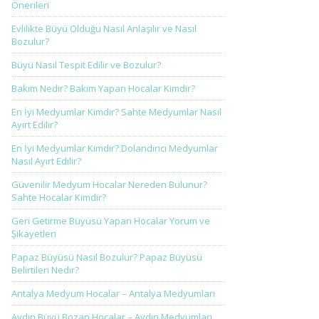
Önerileri
Evlilikte Büyü Olduğu Nasıl Anlaşılır ve Nasıl
Bozulur?
Büyü Nasıl Tespit Edilir ve Bozulur?
Bakım Nedir? Bakım Yapan Hocalar Kimdir?
En İyi Medyumlar Kimdir? Sahte Medyumlar Nasıl
Ayırt Edilir?
En İyi Medyumlar Kimdir? Dolandırıcı Medyumlar
Nasıl Ayırt Edilir?
Güvenilir Medyum Hocalar Nereden Bulunur?
Sahte Hocalar Kimdir?
Geri Getirme Büyüsü Yapan Hocalar Yorum ve
Şikayetleri
Papaz Büyüsü Nasıl Bozulur? Papaz Büyüsü
Belirtileri Nedir?
Antalya Medyum Hocalar – Antalya Medyumları
Aydın Büyü Bozan Hocalar – Aydın Medyumları