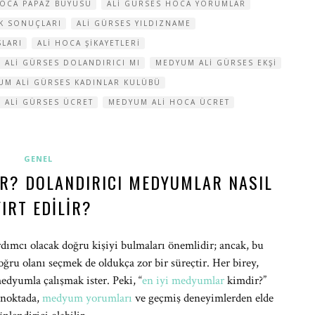
HOCA PAPAZ BÜYÜSÜ
ALI GÜRSES HOCA YORUMLAR
FK SONUÇLARI
ALI GÜRSES YILDIZNAME
SLARI
ALI HOCA ŞIKAYETLERI
 ALI GÜRSES DOLANDIRICI MI
MEDYUM ALI GÜRSES EKŞI
UM ALI GÜRSES KADINLAR KULÜBÜ
 ALI GÜRSES ÜCRET
MEDYUM ALI HOCA ÜCRET
GENEL
IR? DOLANDIRICI MEDYUMLAR NASIL
YIRT EDILIR?
rdımcı olacak doğru kişiyi bulmaları önemlidir; ancak, bu
ğru olanı seçmek de oldukça zor bir süreçtir. Her birey,
medyumla çalışmak ister. Peki, “
en iyi medyumlar
kimdir?”
u noktada,
medyum yorumları
ve geçmiş deneyimlerden elde