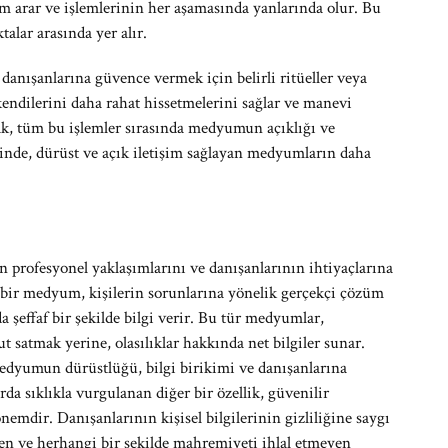
züm arar ve işlemlerinin her aşamasında yanlarında olur. Bu
alar arasında yer alır.
danışanlarına güvence vermek için belirli ritüeller veya
 kendilerini daha rahat hissetmelerini sağlar ve manevi
ak, tüm bu işlemler sırasında medyumun açıklığı ve
inde, dürüst ve açık iletişim sağlayan medyumların daha
rofesyonel yaklaşımlarını ve danışanlarının ihtiyaçlarına
r bir medyum, kişilerin sorunlarına yönelik gerçekçi çözüm
 şeffaf bir şekilde bilgi verir. Bu tür medyumlar,
 satmak yerine, olasılıklar hakkında net bilgiler sunar.
dyumun dürüstlüğü, bilgi birikimi ve danışanlarına
da sıklıkla vurgulanan diğer bir özellik, güvenilir
emdir. Danışanlarının kişisel bilgilerinin gizliliğine saygı
ren ve herhangi bir şekilde mahremiyeti ihlal etmeyen