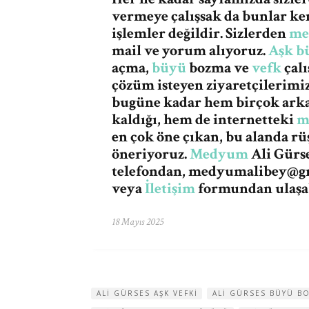
vermeye çalışsak da bunlar ke
işlemler değildir. Sizlerden
me
mail ve yorum alıyoruz.
Aşk b
açma,
büyü
bozma ve
vefk
çalı
çözüm isteyen ziyaretçilerimi
bugüne kadar hem birçok ark
kaldığı, hem de internetteki
m
en çok öne çıkan, bu alanda rü
öneriyoruz.
Medyum
Ali Gürse
telefondan,
medyumalibey@g
veya
İletişim
formundan ulaşab
18 Mayıs 2025
ALI GÜRSES AŞK VEFKI
ALI GÜRSES BÜYÜ B