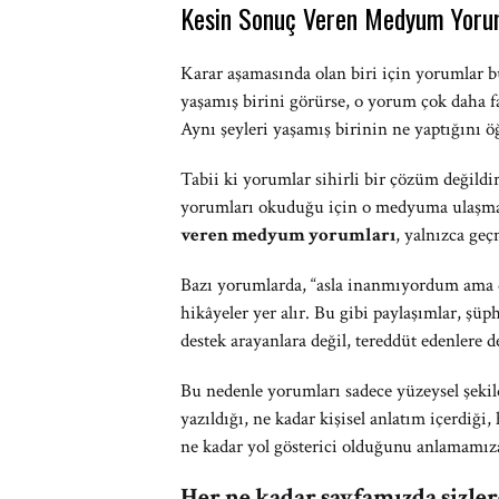
Kesin Sonuç Veren Medyum Yorum
Karar aşamasında olan biri için yorumlar b
yaşamış birini görürse, o yorum çok daha fa
Aynı şeyleri yaşamış birinin ne yaptığını ö
Tabii ki yorumlar sihirli bir çözüm değildi
yorumları okuduğu için o medyuma ulaşmaya
veren medyum yorumları
, yalnızca geç
Bazı yorumlarda, “asla inanmıyordum ama 
hikâyeler yer alır. Bu gibi paylaşımlar, şüp
destek arayanlara değil, tereddüt edenlere d
Bu nedenle yorumları sadece yüzeysel şekil
yazıldığı, ne kadar kişisel anlatım içerdiği,
ne kadar yol gösterici olduğunu anlamamız
Her ne kadar sayfamızda sizle