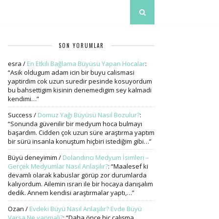
SON YORUMLAR
esra
/
En Etkili Bağlama Büyüsü Yapan Hocalar
:
“
Asik oldugum adam icin bir buyu calismasi
yaptirdim cok uzun suredir pesinde kosuyordum
bu bahsettigim kisinin denemedigim sey kalmadi
kendimi…
”
Success
/
Domuz Yağı Büyüsü Nasıl Bozulur?
:
“
Sonunda güvenilir bir medyum hoca bulmayı
başardım. Cidden çok uzun süre araştırma yaptım
bir sürü insanla konuştum hiçbiri istediğim gibi…
”
Büyü deneyimim
/
Dolandırıcı Medyum İsimleri –
Gerçek Medyumlar Nasıl Anlaşılır?
: “
Maalesef ki
devamlı olarak kabuslar görüp zor durumlarda
kalıyordum. Ailemin ısrarı ile bir hocaya danışalım
dedik. Annem kendisi araştırmalar yaptı,…
”
Ozan
/
Evdeki Büyü Nasıl Anlaşılır? Evde Büyü
Varsa Ne yapmalı?
: “
Daha önce hiç çalışma