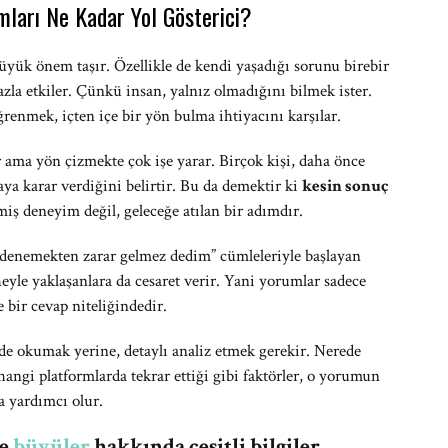
ları Ne Kadar Yol Gösterici?
üyük önem taşır. Özellikle de kendi yaşadığı sorunu birebir
zla etkiler. Çünkü insan, yalnız olmadığını bilmek ister.
ğrenmek, içten içe bir yön bulma ihtiyacını karşılar.
r ama yön çizmekte çok işe yarar. Birçok kişi, daha önce
 karar verdiğini belirtir. Bu da demektir ki
kesin sonuç
miş deneyim değil, geleceğe atılan bir adımdır.
denemekten zarar gelmez dedim” cümleleriyle başlayan
heyle yaklaşanlara da cesaret verir. Yani yorumlar sadece
e bir cevap niteliğindedir.
de okumak yerine, detaylı analiz etmek gerekir. Nerede
 hangi platformlarda tekrar ettiği gibi faktörler, o yorumun
a yardımcı olur.
re
büyüler
hakkında çeşitli bilgiler