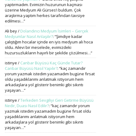
yaptırmadım. Evimizin huzurunun kaçması
üzerine Medyum Ali Gürses’i buldum. Çok
araştırma yaptım herkes tarafından tavsiye
edilmesi…
”
Ali bey
/
Dolandırıcı Medyum İsimleri – Gerçek
Medyumlar Nasıl Anlaşılır?
: “
Şimdiye kadar
çalıştığım hocalar içinde en iyis medyum ali hoca
oldu. Ailevi bir meselede, evimizdeki
huzursuzlukların hayırlı bir şekilde çözülmesi…
”
istinye
/
Canbar Büyüsü Kaç Günde Tutar?
Canbar Büyüsü Nasıl Yapılır?
: “
kaç zamandır
yorum yazmak istedim yazamadım bugüne fırsat
oldu yaşadıklarımı anlatmak istiyorum hem
arkadaşlara yol gösterir benimki gibi sıkıntı
yaşayan…
”
istinye
/
Terkeden Sevgiliyi Geri Getirme Büyüsü
Nedir, Duası Nasıl Edilir?
: “
kaç zamandır yorum
yazmak istedim yazamadım bugüne fırsat oldu
yaşadıklarımı anlatmak istiyorum hem
arkadaşlara yol gösterir benimki gibi sıkıntı
yaşayan…
”