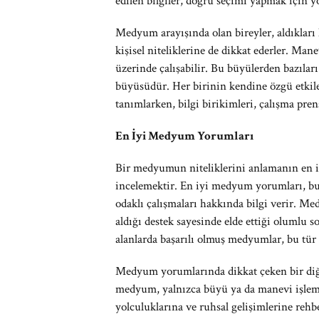
edilen bilgiler, doğru seçimi yapmak için yö
Medyum arayışında olan bireyler, aldıkları
kişisel niteliklerine de dikkat ederler. Ma
üzerinde çalışabilir. Bu büyülerden bazılar
büyüsüdür. Her birinin kendine özgü etkil
tanımlarken, bilgi birikimleri, çalışma pren
En İyi Medyum Yorumları
Bir medyumun niteliklerini anlamanın en iy
incelemektir. En iyi medyum yorumları, bu k
odaklı çalışmaları hakkında bilgi verir. 
aldığı destek sayesinde elde ettiği olumlu s
alanlarda başarılı olmuş medyumlar, bu tür
Medyum yorumlarında dikkat çeken bir diğe
medyum, yalnızca büyü ya da manevi işlem
yolculuklarına ve ruhsal gelişimlerine rehb