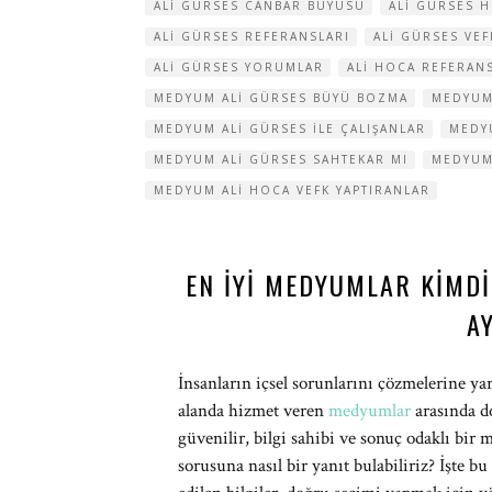
ALI GÜRSES CANBAR BÜYÜSÜ
ALI GÜRSES 
ALI GÜRSES REFERANSLARI
ALI GÜRSES VE
ALI GÜRSES YORUMLAR
ALI HOCA REFERAN
MEDYUM ALI GÜRSES BÜYÜ BOZMA
MEDYUM
MEDYUM ALI GÜRSES ILE ÇALIŞANLAR
MEDY
MEDYUM ALI GÜRSES SAHTEKAR MI
MEDYUM
MEDYUM ALI HOCA VEFK YAPTIRANLAR
EN İYI MEDYUMLAR KIMD
A
İnsanların içsel sorunlarını çözmelerine ya
alanda hizmet veren
medyumlar
arasında do
güvenilir, bilgi sahibi ve sonuç odaklı bir 
sorusuna nasıl bir yanıt bulabiliriz? İşte b