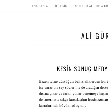
ANA SAYFA
İLETİŞİM
MEDYUM ALİ HOCA Kİ
ALI GÜ
KESIN SONUÇ MEDY
Bazen içine düştüğün belirsizliklerden kurt
işe yarar bir şey söyler, ne de aradığın des
dışına çıkar ve farklı yollar denemeye başla
de internette sıkça karşılaşılan
kesin sonu
kararlarında büyük rol oynar.