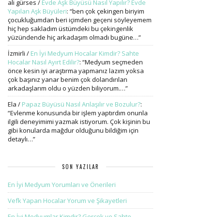
ali gürses
/
Evde Aşk Büyüsü Nasıl Yapılır? Evde
Yapılan Aşk Büyüleri
: “
ben çok çekingen biriyim
çocukluğumdan beri içimden geçeni söyleyemem
hiç hep sakladım üstümdeki bu çekingenlik
yüzündende hiç arkadaşım olmadı bugüne…
”
İzmirli
/
En İyi Medyum Hocalar Kimdir? Sahte
Hocalar Nasıl Ayırt Edilir?
: “
Medyum seçmeden
önce kesin iyi araştırma yapmanız lazım yoksa
çok başınız yanar benim çok dolandırılan
arkadaşlarım oldu o yüzden biliyorum.…
”
Ela
/
Papaz Büyüsü Nasıl Anlaşılır ve Bozulur?
:
“
Evlenme konusunda bir işlem yaptırdım onunla
ilgili deneyimimi yazmak istiyorum. Çok kişinin bu
gibi konularda mağdur olduğunu bildiğim için
detaylı…
”
SON YAZILAR
En İyi Medyum Yorumları ve Önerileri
Vefk Yapan Hocalar Yorum ve Şikayetleri
En İyi Medyumlar Kimdir? Gerçek ve Sahte