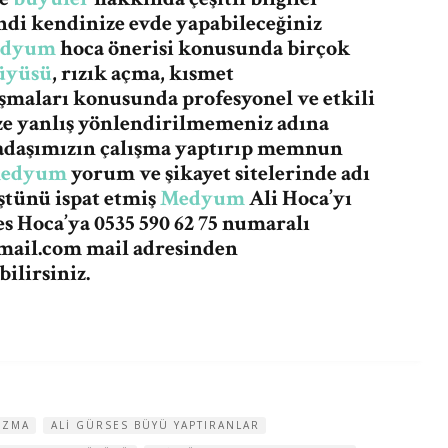
ndi kendinize evde yapabileceğiniz
dyum
hoca önerisi konusunda birçok
üyüsü
, rızık açma, kısmet
şmaları konusunda profesyonel ve etkili
ze yanlış yönlendirilmemeniz adına
adaşımızın çalışma yaptırıp memnun
edyum
yorum ve şikayet sitelerinde adı
ştünü ispat etmiş
Medyum
Ali Hoca’yı
s Hoca’ya 0535 590 62 75 numaralı
mail.com
mail adresinden
ilirsiniz.
OZMA
ALI GÜRSES BÜYÜ YAPTIRANLAR