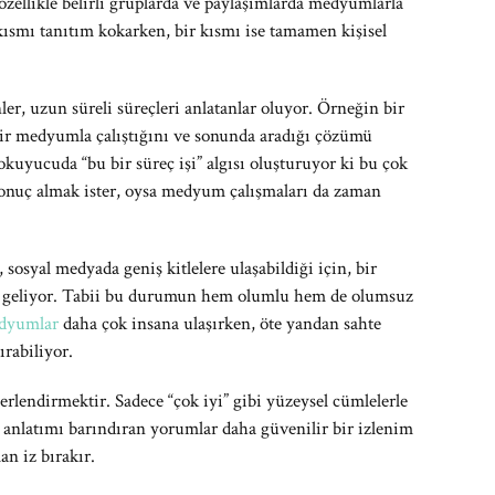
özellikle belirli gruplarda ve paylaşımlarda medyumlarla
r kısmı tanıtım kokarken, bir kısmı ise tamamen kişisel
ler, uzun süreli süreçleri anlatanlar oluyor. Örneğin bir
a bir medyumla çalıştığını ve sonunda aradığı çözümü
okuyucuda “bu bir süreç işi” algısı oluşturuyor ki bu çok
onuç almak ister, oysa medyum çalışmaları da zaman
, sosyal medyada geniş kitlelere ulaşabildiği için, bir
e geliyor. Tabii bu durumun hem olumlu hem de olumsuz
edyumlar
daha çok insana ulaşırken, öte yandan sahte
ırabiliyor.
rlendirmektir. Sadece “çok iyi” gibi yüzeysel cümlelerle
u anlatımı barındıran yorumlar daha güvenilir bir izlenim
n iz bırakır.