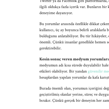
Twitter ya da Facebook gibi platformlarda, 
ilgili oldukça fazla içerik var. Bunların bi
deneyime dayanıyor.
Bu yorumlar arasında özellikle dikkat çeken
kullanıcı, üç ay boyunca belirli aralıklarl
bulduğunu anlatabiliyor. Bu tür hikâyeler, 
önemli. Çünkü insanlar genellikle hemen s
gerektirebilir.
Kesin sonuç veren medyum yorumları
medyumun adı kısa sürede duyulabilir hal
etkileri olabiliyor. Bir yandan
güvenilir m
hesaplardan yapılan yorumlar da kafa karışt
Burada önemli olan, yorumun içeriğini değe
geçiştirilmiş olanlar yerine, süreç ve duyg
bırakır. Çünkü gerçek bir deneyim her zama