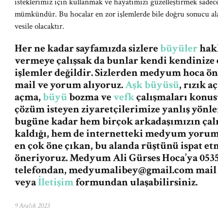
isteklerimiz için kullanmak ve hayatımızı güzelleştirmek sadece
mümkündür. Bu hocalar en zor işlemlerde bile doğru sonucu a
vesile olacaktır.
Her ne kadar sayfamızda sizlere
büyüler
hakk
vermeye çalışsak da bunlar kendi kendinize 
işlemler değildir. Sizlerden medyum hoca ö
mail ve yorum alıyoruz.
Aşk büyüsü
, rızık 
açma,
büyü
bozma ve
vefk
çalışmaları konus
çözüm isteyen ziyaretçilerimize yanlış yön
bugüne kadar hem birçok arkadaşımızın ça
kaldığı, hem de internetteki medyum yorum v
en çok öne çıkan, bu alanda rüştünü ispat e
öneriyoruz. Medyum Ali Gürses Hoca’ya 0535
telefondan,
medyumalibey@gmail.com
mail
veya
İletişim
formundan ulaşabilirsiniz.
9 Aralık 2023