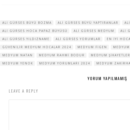
ALI GÜRSES BÜYÜ BOZMA
ALI GÜRSES BÜYÜ YAPTIRANLAR
AL
ALI GÜRSES HOCA PAPAZ BÜYÜSÜ
ALI GÜRSES MEDYUM
ALI 
ALI GÜRSES YILDIZNAME
ALI GÜRSES YORUMLAR
EN IYI HOC
GÜVENILIR MEDYUM HOCALAR 2024
MEDYUM FIGEN
MEDYUM
MEDYUM NATAN
MEDYUM RAHMI BODUR
MEDYUM ŞIKAYETLER
MEDYUM YENOK
MEDYUM YORUMLARI 2024
MEDYUM ZAKIRH
YORUM YAPILMAMIŞ
LEAVE A REPLY