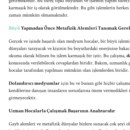
getirmektedir. Bu süreç tıpkı büyünün ve işlemin yapım sürec
karmaşık bir iş olarak görülmektedir. Bu gibi işlemlerin herkes 
zaman mümkün olmamaktadır.
Büyü
Yapmadan Önce Metafizik Alemleri Tanımak Gerek
Gerçek ve işinde başarılı olan medyum hocalar, bir büyü işlem
dünyaları tarayacak ve kişinin bu boyutlardaki enerjisine bakac
okuma olarak bilinen bu işlem karmaşık bir iştir. Bu çalışma,
d
konusunda verilebilecek cevaplardan biridir. Bakım, uzmanlık
hocalar tarafından yapılması mümkün olan işlemlerden biridir.
Dolandırıcı medyumlar
için bu ve bunun gibi hiçbir çalışm
kendilerine danışan insanların sorunlarına önem vermedikleri i
girmeyecektir.
Uzman Hocalarla Çalışmak Başarının Anahtarıdır
Gayb alemleri ve metafizik dünyalar bizlere sunacak çok şeyi o