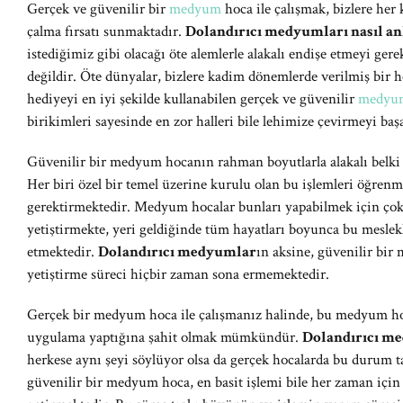
Gerçek ve güvenilir bir
medyum
hoca ile çalışmak, bizlere he
çalma fırsatı sunmaktadır.
Dolandırıcı medyumları nasıl an
istediğimiz gibi olacağı öte alemlerle alakalı endişe etmeyi ge
değildir. Öte dünyalar, bizlere kadim dönemlerde verilmiş bir h
hediyeyi en iyi şekilde kullanabilen gerçek ve güvenilir
medyum
birikimleri sayesinde en zor halleri bile lehimize çevirmeyi ba
Güvenilir bir medyum hocanın rahman boyutlarla alakalı belki 
Her biri özel bir temel üzerine kurulu olan bu işlemleri öğr
gerektirmektedir. Medyum hocalar bunları yapabilmek için çok
yetiştirmekte, yeri geldiğinde tüm hayatları boyunca bu meslek
etmektedir.
Dolandırıcı medyumlar
ın aksine, güvenilir bi
yetiştirme süreci hiçbir zaman sona ermemektedir.
Gerçek bir medyum hoca ile çalışmanız halinde, bu medyum hoca
uygulama yaptığına şahit olmak mümkündür.
Dolandırıcı m
herkese aynı şeyi söylüyor olsa da gerçek hocalarda bu durum t
güvenilir bir medyum hoca, en basit işlemi bile her zaman için