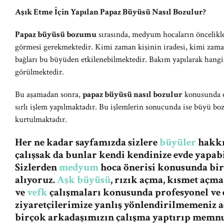
Aşık Etme İçin Yapılan Papaz Büyüsü Nasıl Bozulur?
Papaz büyüsü bozumu
sırasında, medyum hocaların öncelikle 
görmesi gerekmektedir. Kimi zaman kişinin iradesi, kimi zama
bağları bu büyüden etkilenebilmektedir. Bakım yapılarak hangis
görülmektedir.
Bu aşamadan sonra,
papaz büyüsü nasıl bozulur
konusunda eğ
sırlı işlem yapılmaktadır. Bu işlemlerin sonucunda ise büyü boz
kurtulmaktadır.
Her ne kadar sayfamızda sizlere
büyüler
hakkın
çalışsak da bunlar kendi kendinize evde yapabi
Sizlerden
medyum
hoca önerisi konusunda bi
alıyoruz.
Aşk büyüsü
, rızık açma, kısmet açma
ve
vefk
çalışmaları konusunda profesyonel ve e
ziyaretçilerimize yanlış yönlendirilmemeniz
birçok arkadaşımızın çalışma yaptırıp memnu