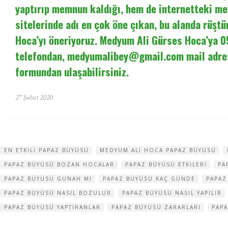
yaptırıp memnun kaldığı, hem de internetteki m
sitelerinde adı en çok öne çıkan, bu alanda rüşt
Hoca’yı öneriyoruz. Medyum Ali Gürses Hoca’ya 
telefondan,
medyumalibey@gmail.com
mail adre
formundan ulaşabilirsiniz.
27 Şubat 2020
EN ETKILI PAPAZ BÜYÜSÜ
MEDYUM ALI HOCA PAPAZ BÜYÜSÜ
PAPAZ BÜYÜSÜ BOZAN HOCALAR
PAPAZ BÜYÜSÜ ETKILERI
PA
PAPAZ BÜYÜSÜ GÜNAH MI
PAPAZ BÜYÜSÜ KAÇ GÜNDE
PAPAZ
PAPAZ BÜYÜSÜ NASIL BOZULUR
PAPAZ BÜYÜSÜ NASIL YAPILIR
PAPAZ BÜYÜSÜ YAPTIRANLAR
PAPAZ BÜYÜSÜ ZARARLARI
PAP