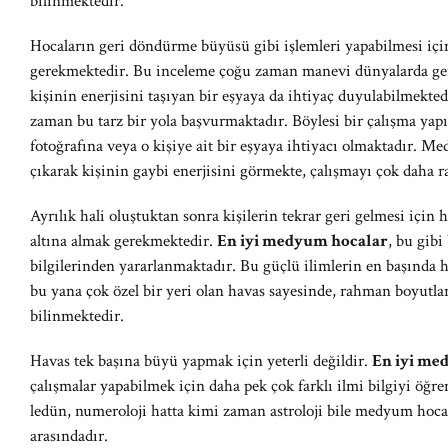
bilinmektedir.
Hocaların geri döndürme büyüsü gibi işlemleri yapabilmesi için
gerekmektedir. Bu inceleme çoğu zaman manevi dünyalarda gerç
kişinin enerjisini taşıyan bir eşyaya da ihtiyaç duyulabilmekted
zaman bu tarz bir yola başvurmaktadır. Böylesi bir çalışma ya
fotoğrafına veya o kişiye ait bir eşyaya ihtiyacı olmaktadır. M
çıkarak kişinin gaybi enerjisini görmekte, çalışmayı çok daha r
Ayrılık hali oluştuktan sonra kişilerin tekrar geri gelmesi için
altına almak gerekmektedir.
En iyi medyum hocalar
, bu gibi
bilgilerinden yararlanmaktadır. Bu güçlü ilimlerin en başınd
bu yana çok özel bir yeri olan havas sayesinde, rahman boyutlar
bilinmektedir.
Havas tek başına büyü yapmak için yeterli değildir.
En iyi me
çalışmalar yapabilmek için daha pek çok farklı ilmi bilgiyi öğr
ledün, numeroloji hatta kimi zaman astroloji bile medyum hocala
arasındadır.