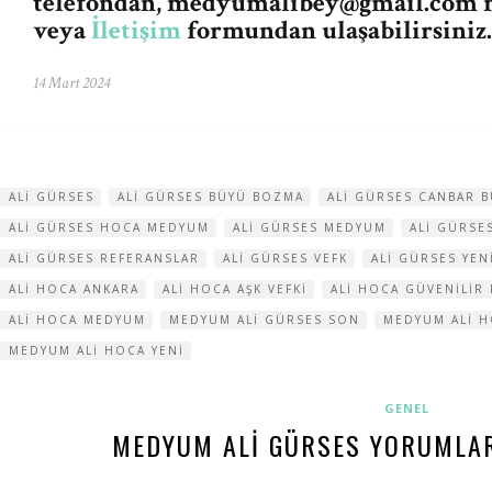
telefondan,
medyumalibey@gmail.com
m
veya
İletişim
formundan ulaşabilirsiniz.
14 Mart 2024
ALI GÜRSES
ALI GÜRSES BÜYÜ BOZMA
ALI GÜRSES CANBAR 
ALI GÜRSES HOCA MEDYUM
ALI GÜRSES MEDYUM
ALI GÜRSE
ALI GÜRSES REFERANSLAR
ALI GÜRSES VEFK
ALI GÜRSES YEN
ALI HOCA ANKARA
ALI HOCA AŞK VEFKI
ALI HOCA GÜVENILIR 
ALI HOCA MEDYUM
MEDYUM ALI GÜRSES SON
MEDYUM ALI H
MEDYUM ALI HOCA YENI
GENEL
MEDYUM ALI GÜRSES YORUMLARI