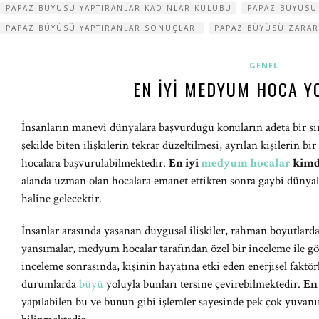
PAPAZ BÜYÜSÜ YAPTIRANLAR KADINLAR KULÜBÜ
PAPAZ BÜYÜSÜ
PAPAZ BÜYÜSÜ YAPTIRANLAR SONUÇLARI
PAPAZ BÜYÜSÜ ZARAR
GENEL
EN İYI MEDYUM HOCA 
İnsanların manevi dünyalara başvurduğu konuların adeta bir s
şekilde biten ilişkilerin tekrar düzeltilmesi, ayrılan kişilerin bi
hocalara başvurulabilmektedir.
En iyi
medyum hocalar
kimd
alanda uzman olan hocalara emanet ettikten sonra gaybi dünyalar
haline gelecektir.
İnsanlar arasında yaşanan duygusal ilişkiler, rahman boyutlard
yansımalar, medyum hocalar tarafından özel bir inceleme ile g
inceleme sonrasında, kişinin hayatına etki eden enerjisel faktör
durumlarda
büyü
yoluyla bunları tersine çevirebilmektedir.
En
yapılabilen bu ve bunun gibi işlemler sayesinde pek çok yuvanı