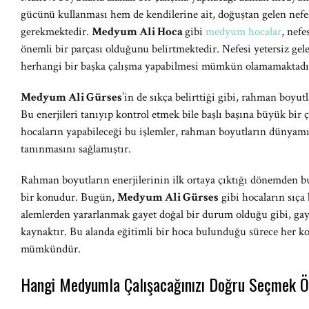
gücünü kullanması hem de kendilerine ait, doğuştan gelen nef
gerekmektedir.
Medyum Ali Hoca
gibi
medyum hocalar
, nef
önemli bir parçası olduğunu belirtmektedir. Nefesi yetersiz gel
herhangi bir başka çalışma yapabilmesi mümkün olamamaktadı
Medyum Ali Gürses
’in de sıkça belirttiği gibi, rahman boyutl
Bu enerjileri tanıyıp kontrol etmek bile başlı başına büyük bir
hocaların yapabileceği bu işlemler, rahman boyutların dünyamız
tanınmasını sağlamıştır.
Rahman boyutların enerjilerinin ilk ortaya çıktığı dönemden b
bir konudur. Bugün,
Medyum Ali Gürses
gibi hocaların sıça 
alemlerden yararlanmak gayet doğal bir durum olduğu gibi, gayb
kaynaktır. Bu alanda eğitimli bir hoca bulunduğu sürece her k
mümkündür.
Hangi Medyumla Çalışacağınızı Doğru Seçmek Ö