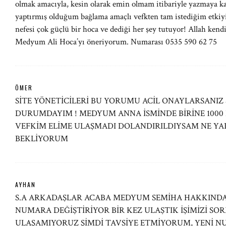
olmak amacıyla, kesin olarak emin olmam itibariyle yazmaya 
yaptırmış olduğum bağlama amaçlı vefkten tam istediğim etkiyi b
nefesi çok güçlü bir hoca ve dediği her şey tutuyor! Allah kendi
Medyum Ali Hoca’yı öneriyorum. Numarası 0535 590 62 75
ÖMER
SİTE YÖNETİCİLERİ BU YORUMU ACİL ONAYLARSANIZ
DURUMDAYIM ! MEDYUM ANNA İSMİNDE BİRİNE 1000
VEFKİM ELİME ULAŞMADI DOLANDIRILDIYSAM NE YAPA
BEKLİYORUM
AYHAN
S.A ARKADAŞLAR ACABA MEDYUM SEMİHA HAKKINDA B
NUMARA DEĞİŞTİRİYOR BİR KEZ ULAŞTIK İŞİMİZİ SO
ULAŞAMIYORUZ ŞİMDİ TAVSİYE ETMİYORUM, YENİ NU