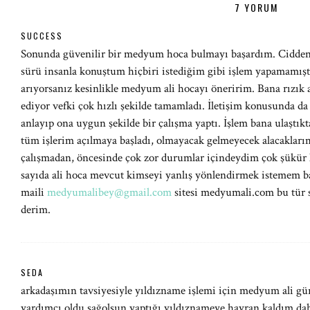
7 YORUM
SUCCESS
Sonunda güvenilir bir medyum hoca bulmayı başardım. Cidden 
sürü insanla konuştum hiçbiri istediğim gibi işlem yapamamıştı
arıyorsanız kesinlikle medyum ali hocayı öneririm. Bana rızık a
ediyor vefki çok hızlı şekilde tamamladı. İletişim konusunda da 
anlayıp ona uygun şekilde bir çalışma yaptı. İşlem bana ulaştıkt
tüm işlerim açılmaya başladı, olmayacak gelmeyecek alacakla
çalışmadan, öncesinde çok zor durumlar içindeydim çok şükür k
sayıda ali hoca mevcut kimseyi yanlış yönlendirmek istemem ba
maili
medyumalibey@gmail.com
sitesi medyumali.com bu tür s
derim.
SEDA
arkadaşımın tavsiyesiyle yıldızname işlemi için medyum ali gürse
yardımcı oldu sağolsun yaptığı yıldıznameye hayran kaldım da