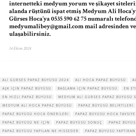
internetteki medyum yorum ve şikayet siteleri
alanda rüştünü ispat etmiş Medyum Ali Hoca’
Gürses Hoca’ya 0535 590 62 75 numaralı telefon
medyumalibey@gmail.com
mail adresinden v
ulaşabilirsiniz.
14 Ekim 2024
ALI GÜRSES PAPAZ BÜYÜSÜ 2024
ALI HOCA PAPAZ BÜYÜSÜ
A
AŞK IÇIN PAPAZ BÜYÜSÜ
BAĞLAMA IÇIN PAPAZ BÜYÜSÜ
EN ET
EN HIZLI PAPAZ BÜYÜSÜ
MEDYUM ALI GÜRSES PAPAZ BÜYÜSÜ 
MEDYUM ALI HOCA PAPAZ BÜYÜSÜ
PAPAZ BÜYÜSÜ BELIRTILERI
PAPAZ BÜYÜSÜ HOCA ÖNERILERI
PAPAZ BÜYÜSÜ HOCA TAVSIYE
PAPAZ BÜYÜSÜ NE IÇIN
PAPAZ BÜYÜSÜ SONUÇ
PAPAZ BÜYÜ
PAPAZ BÜYÜSÜ YAPILAN NE HISSEDER
PAPAZ BÜYÜSÜ YAPTIRAN