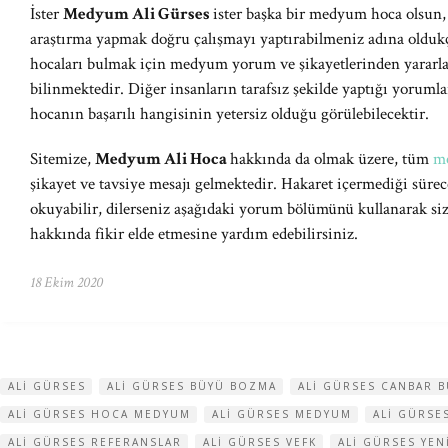
İster
Medyum Ali Gürses
ister başka bir medyum hoca olsun, i
araştırma yapmak doğru çalışmayı yaptırabilmeniz adına oldu
hocaları bulmak için medyum yorum ve şikayetlerinden yararl
bilinmektedir. Diğer insanların tarafsız şekilde yaptığı yorum
hocanın başarılı hangisinin yetersiz olduğu görülebilecektir.
Sitemize,
Medyum Ali Hoca
hakkında da olmak üzere, tüm
m
şikayet ve tavsiye mesajı gelmektedir. Hakaret içermediği süre
okuyabilir, dilerseniz aşağıdaki yorum bölümünü kullanarak si
hakkında fikir elde etmesine yardım edebilirsiniz.
18 Ekim 2020
ALI GÜRSES
ALI GÜRSES BÜYÜ BOZMA
ALI GÜRSES CANBAR 
ALI GÜRSES HOCA MEDYUM
ALI GÜRSES MEDYUM
ALI GÜRSE
ALI GÜRSES REFERANSLAR
ALI GÜRSES VEFK
ALI GÜRSES YEN