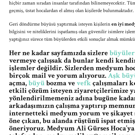
hiçbir zaman sıradan insanlar tarafından bilinemeyecektir. Tüm
geçmiş, üstat hocalardan el almış olan kişilerde bulunmaktadır.
Geri döndürme büyüsü yaptırmak isteyen kişilerin
en iyi me
bilgisini ve niteliklerini ispatlamış olan güvenilir isimlere iş
yaptığınız sürece tüm büyülerden etkili sonuçlar almak mümk
Her ne kadar sayfamızda sizlere
büyüler
vermeye çalışsak da bunlar kendi kendin
işlemler değildir. Sizlerden medyum ho
birçok mail ve yorum alıyoruz.
Aşk büy
açma,
büyü
bozma ve
vefk
çalışmaları k
etkili çözüm isteyen ziyaretçilerimize y
yönlendirilmemeniz adına bugüne kada
arkadaşımızın çalışma yaptırıp memnun
internetteki medyum yorum ve şikayet s
öne çıkan, bu alanda rüştünü ispat etm
öneriyoruz. Medyum Ali Gürses Hoca’ya 