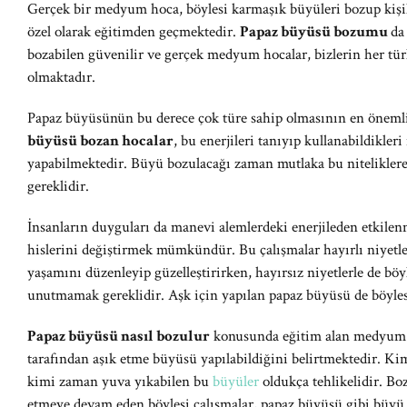
Gerçek bir medyum hoca, böylesi karmaşık büyüleri bozup kişil
özel olarak eğitimden geçmektedir.
Papaz büyüsü bozumu
da
bozabilen güvenilir ve gerçek medyum hocalar, bizlerin her tür
olmaktadır.
Papaz büyüsünün bu derece çok türe sahip olmasının en önemli s
büyüsü bozan hocalar
, bu enerjileri tanıyıp kullanabildikle
yapabilmektedir. Büyü bozulacağı zaman mutlaka bu nitelikle
gereklidir.
İnsanların duyguları da manevi alemlerdeki enerjileden etkilen
hislerini değiştirmek mümkündür. Bu çalışmalar hayırlı niyetle
yaşamını düzenleyip güzelleştirirken, hayırsız niyetlerle de böyl
unutmamak gereklidir. Aşk için yapılan papaz büyüsü de böylesi
Papaz büyüsü nasıl bozulur
konusunda eğitim alan medyum ho
tarafından aşık etme büyüsü yapılabildiğini belirtmektedir. Ki
kimi zaman yuva yıkabilen bu
büyüler
oldukça tehlikelidir. Bo
etmeye devam eden böylesi çalışmalar, papaz büyüsü gibi büyü