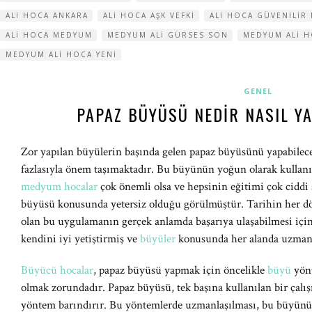
ALI HOCA ANKARA
ALI HOCA AŞK VEFKI
ALI HOCA GÜVENILIR 
ALI HOCA MEDYUM
MEDYUM ALI GÜRSES SON
MEDYUM ALI H
MEDYUM ALI HOCA YENI
GENEL
PAPAZ BÜYÜSÜ NEDIR NASIL YA
Zor yapılan büyülerin başında gelen papaz büyüsünü yapabilec
fazlasıyla önem taşımaktadır. Bu büyünün yoğun olarak kullanıl
medyum hocalar
çok önemli olsa ve hepsinin eğitimi çok ciddi ş
büyüsü konusunda yetersiz olduğu görülmüştür. Tarihin her d
olan bu uygulamanın gerçek anlamda başarıya ulaşabilmesi iç
kendini iyi yetiştirmiş ve
büyüler
konusunda her alanda uzmanl
Büyücü hocalar
, papaz büyüsü yapmak için öncelikle
büyü
yönt
olmak zorundadır. Papaz büyüsü, tek başına kullanılan bir çalışm
yöntem barındırır. Bu yöntemlerde uzmanlaşılması, bu büyünün 