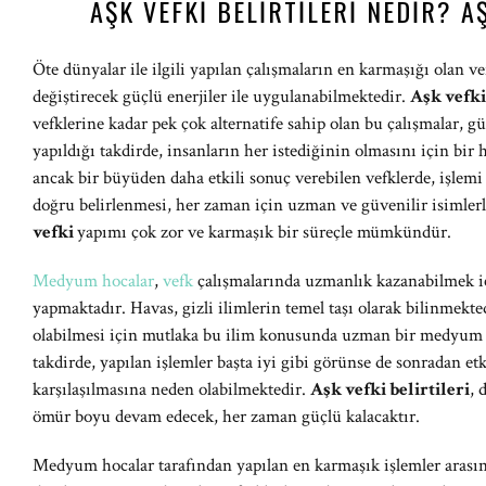
AŞK VEFKI BELIRTILERI NEDIR? AŞ
Öte dünyalar ile ilgili yapılan çalışmaların en karmaşığı olan ve
değiştirecek güçlü enerjiler ile uygulanabilmektedir.
Aşk vefk
vefklerine kadar pek çok alternatife sahip olan bu çalışmalar, g
yapıldığı takdirde, insanların her istediğinin olmasını için bir 
ancak bir büyüden daha etkili sonuç verebilen vefklerde, işl
doğru belirlenmesi, her zaman için uzman ve güvenilir isimlerle
vefki
yapımı çok zor ve karmaşık bir süreçle mümkündür.
Medyum hocalar
,
vefk
çalışmalarında uzmanlık kazanabilmek iç
yapmaktadır. Havas, gizli ilimlerin temel taşı olarak bilinmekte
olabilmesi için mutlaka bu ilim konusunda uzman bir medyum ho
takdirde, yapılan işlemler başta iyi gibi görünse de sonradan e
karşılaşılmasına neden olabilmektedir.
Aşk vefki belirtileri
, 
ömür boyu devam edecek, her zaman güçlü kalacaktır.
Medyum hocalar tarafından yapılan en karmaşık işlemler arasınd