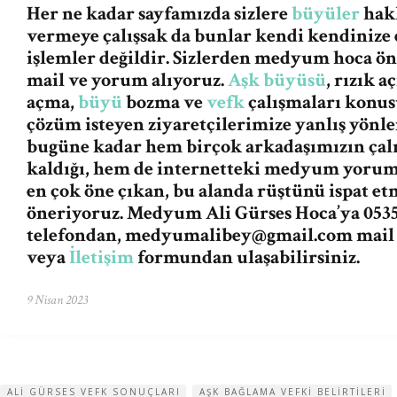
Her ne kadar sayfamızda sizlere
büyüler
hakk
vermeye çalışsak da bunlar kendi kendinize 
işlemler değildir. Sizlerden medyum hoca ö
mail ve yorum alıyoruz.
Aşk büyüsü
, rızık 
açma,
büyü
bozma ve
vefk
çalışmaları konus
çözüm isteyen ziyaretçilerimize yanlış yön
bugüne kadar hem birçok arkadaşımızın ça
kaldığı, hem de internetteki medyum yorum v
en çok öne çıkan, bu alanda rüştünü ispat e
öneriyoruz. Medyum Ali Gürses Hoca’ya 0535
telefondan,
medyumalibey@gmail.com
mail
veya
İletişim
formundan ulaşabilirsiniz.
9 Nisan 2023
ALI GÜRSES VEFK SONUÇLARI
AŞK BAĞLAMA VEFKI BELIRTILERI