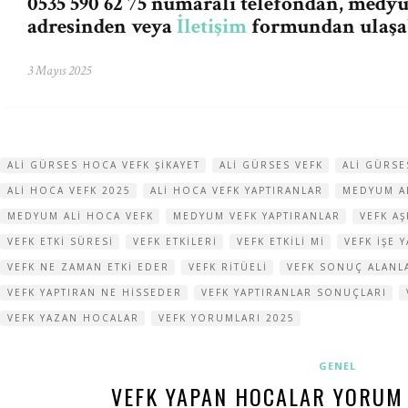
0535 590 62 75 numaralı telefondan,
medyu
adresinden veya
İletişim
formundan ulaşab
3 Mayıs 2025
ALI GÜRSES HOCA VEFK ŞIKAYET
ALI GÜRSES VEFK
ALI GÜRSE
ALI HOCA VEFK 2025
ALI HOCA VEFK YAPTIRANLAR
MEDYUM AL
MEDYUM ALI HOCA VEFK
MEDYUM VEFK YAPTIRANLAR
VEFK AŞ
VEFK ETKI SÜRESI
VEFK ETKILERI
VEFK ETKILI MI
VEFK IŞE 
VEFK NE ZAMAN ETKI EDER
VEFK RITÜELI
VEFK SONUÇ ALANL
VEFK YAPTIRAN NE HISSEDER
VEFK YAPTIRANLAR SONUÇLARI
VEFK YAZAN HOCALAR
VEFK YORUMLARI 2025
GENEL
VEFK YAPAN HOCALAR YORUM 