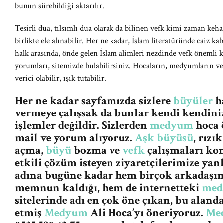
bunun sürebildiği aktarılır.
Tesirli dua, tılsımlı dua olarak da bilinen vefk kimi zaman kehan
birlikte ele alınabilir. Her ne kadar, İslam literatüründe caiz k
halk arasında, önde gelen İslam alimleri nezdinde vefk önemli ka
yorumları, sitemizde bulabilirsiniz. Hocaların, medyumların ve
verici olabilir, ışık tutabilir.
Her ne kadar sayfamızda sizlere
büyüler
ha
vermeye çalışsak da bunlar kendi kendiniz
işlemler değildir. Sizlerden
medyum
hoca 
mail ve yorum alıyoruz.
Aşk büyüsü
, rızı
açma,
büyü
bozma ve
vefk
çalışmaları ko
etkili çözüm isteyen ziyaretçilerimize ya
adına bugüne kadar hem birçok arkadaşım
memnun kaldığı, hem de internetteki
me
sitelerinde adı en çok öne çıkan, bu aland
etmiş
Medyum
Ali Hoca’yı öneriyoruz.
Me