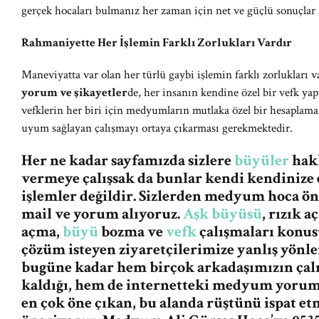
gerçek hocaları bulmanız her zaman için net ve güçlü sonuçlar
Rahmaniyette Her İşlemin Farklı Zorlukları Vardır
Maneviyatta var olan her türlü gaybi işlemin farklı zorlukları v
yorum ve şikayetler
de, her insanın kendine özel bir vefk y
vefklerin her biri için medyumların mutlaka özel bir hesaplama 
uyum sağlayan çalışmayı ortaya çıkarması gerekmektedir.
Her ne kadar sayfamızda sizlere
büyüler
hakk
vermeye çalışsak da bunlar kendi kendinize 
işlemler değildir. Sizlerden medyum hoca ö
mail ve yorum alıyoruz.
Aşk büyüsü
, rızık 
açma,
büyü
bozma ve
vefk
çalışmaları konus
çözüm isteyen ziyaretçilerimize yanlış yön
bugüne kadar hem birçok arkadaşımızın ça
kaldığı, hem de internetteki medyum yorum v
en çok öne çıkan, bu alanda rüştünü ispat e