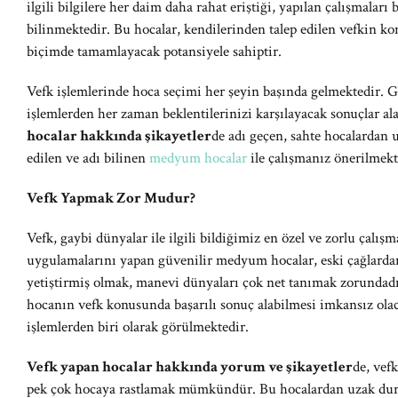
ilgili bilgilere her daim daha rahat eriştiği, yapılan çalışmalar
bilinmektedir. Bu hocalar, kendilerinden talep edilen vefkin ko
biçimde tamamlayacak potansiyele sahiptir.
Vefk işlemlerinde hoca seçimi her şeyin başında gelmektedir. Gü
işlemlerden her zaman beklentilerinizi karşılayacak sonuçlar a
hocalar hakkında şikayetler
de adı geçen, sahte hocalardan 
edilen ve adı bilinen
medyum hocalar
ile çalışmanız önerilmekt
Vefk Yapmak Zor Mudur?
Vefk, gaybi dünyalar ile ilgili bildiğimiz en özel ve zorlu çalı
uygulamalarını yapan güvenilir medyum hocalar, eski çağlardan 
yetiştirmiş olmak, manevi dünyaları çok net tanımak zorund
hocanın vefk konusunda başarılı sonuç alabilmesi imkansız olaca
işlemlerden biri olarak görülmektedir.
Vefk yapan hocalar hakkında yorum ve şikayetler
de, vef
pek çok hocaya rastlamak mümkündür. Bu hocalardan uzak durma