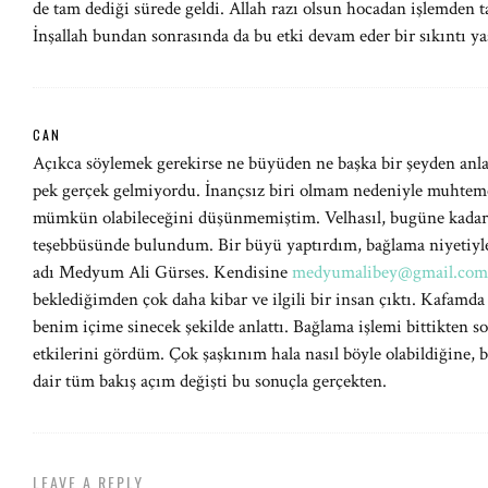
de tam dediği sürede geldi. Allah razı olsun hocadan işlemden t
İnşallah bundan sonrasında da bu etki devam eder bir sıkıntı 
CAN
Açıkca söylemek gerekirse ne büyüden ne başka bir şeyden anla
pek gerçek gelmiyordu. İnançsız biri olmam nedeniyle muhtemel
mümkün olabileceğini düşünmemiştim. Velhasıl, bugüne kadar 
teşebbüsünde bulundum. Bir büyü yaptırdım, bağlama niyetiyle 
adı Medyum Ali Gürses. Kendisine
medyumalibey@gmail.com
beklediğimden çok daha kibar ve ilgili bir insan çıktı. Kafamda 
benim içime sinecek şekilde anlattı. Bağlama işlemi bittikten s
etkilerini gördüm. Çok şaşkınım hala nasıl böyle olabildiğine, b
dair tüm bakış açım değişti bu sonuçla gerçekten.
LEAVE A REPLY