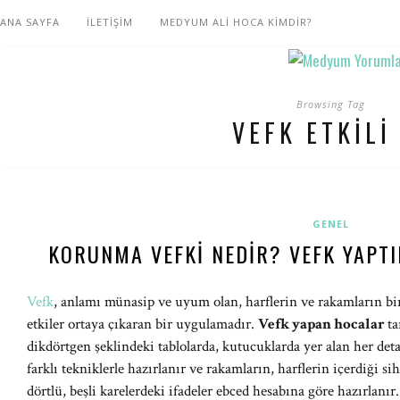
ANA SAYFA
İLETİŞİM
MEDYUM ALİ HOCA KİMDİR?
Browsing Tag
VEFK ETKILI
GENEL
KORUNMA VEFKI NEDIR? VEFK YAPT
Vefk
, anlamı münasip ve uyum olan, harflerin ve rakamların bir 
etkiler ortaya çıkaran bir uygulamadır.
Vefk yapan hocalar
ta
dikdörtgen şeklindeki tablolarda, kutucuklarda yer alan her de
farklı tekniklerle hazırlanır ve rakamların, harflerin içerdiği si
dörtlü, beşli karelerdeki ifadeler ebced hesabına göre hazırlanır