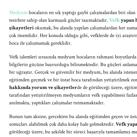
Medyum
hocaların en sık yaptığı gaybi çalışmalardan biri olan 
tesirlere sahip olan karmaşık güçler taşımaktadır.
Vefk
yapan 
şikayetleri
okumak, bu alanda yapılan çalışmalardan her zama
çok önemlidir. Her konuda olduğu gibi, vefklerde de iyi araş
hoca ile çalışmamak gereklidir.
Vefk işlemleri sırasında medyum hocaların rahmani boyutlarda 
bilgilerin gücüne başvurduğu bilinmektedir. Bu güçleri anlamak
bir uğraştır. Gerçek ve güvenilir bir medyum, bu alanda istenen
eğitimden geçmek ve bir üstat hoca tarafından yetiştirilmek z
hakkında yorum ve şikayetler
de de görüleceği üzere, eğiti
tarafından yetiştirilmeyen medyumların vefk yapabilmesi fazlası
anılmakta, yaptıkları çalışmalar tutmamaktadır.
Bunun tam aksine, gerçekten bu alanda eğitimden geçen ve üsta
sonuçları alabilmek çok daha kolay hale gelmektedir.
Vefk yap
görüleceği üzere, bu şekilde bir süreci başarıyla tamamlamış 