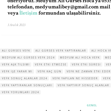
öneriyoruz. Medyum Ali Gürses Hoca’ya 0535
telefondan,
medyumalibey@gmail.com
mail
veya
İletişim
formundan ulaşabilirsiniz.
3 Aralık 2023
ALI GÜRSES VEFK
ALI GÜRSES VEFK YAPTIRANLAR
ALI HOCA V
MEDYUM ALI GÜRSES VEFK 2024
MEDYUM ALI HOCA VEFK
MED
VEFK AŞK TILSIMI
VEFK ETKI ETMEZSE
VEFK ETKI SÜRESI
VE
VEFK IŞE YARAR MI
VEFK KAÇ GÜN
VEFK NE ZAMAN ETKI EDER
VEFK SONUÇ ALANLAR 2024
VEFK YAPILAN NE HISSEDER
VEFK
VEFK YAPTIRANLAR SONUÇLARI
VEFK YAPTIRIP SONUÇ ALANLAR
VEFK YORUMLARI 2024
GENEL