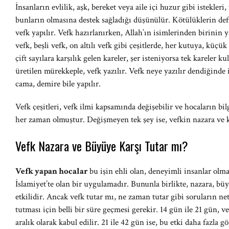
İnsanların evlilik, aşk, bereket veya aile içi huzur gibi istekler
bunların olmasına destek sağladığı düşünülür. Kötülüklerin de
vefk yapılır. Vefk hazırlanırken, Allah’ın isimlerinden birinin ya
vefk, beşli vefk, on altılı vefk gibi çeşitlerde, her kutuya, küçük k
çift sayılara karşılık gelen kareler, şer isteniyorsa tek kareler k
üretilen mürekkeple, vefk yazılır. Vefk neye yazılır dendiğinde
cama, demire bile yapılır.
Vefk çeşitleri, vefk ilmi kapsamında değişebilir ve hocaların bi
her zaman olmuştur. Değişmeyen tek şey ise, vefkin nazara ve k
Vefk Nazara ve Büyüye Karşı Tutar mı?
Vefk yapan hocalar
bu işin ehli olan, deneyimli insanlar olma
İslamiyet’te olan bir uygulamadır. Bununla birlikte, nazara, büy
etkilidir. Ancak vefk tutar mı, ne zaman tutar gibi soruların n
tutması için belli bir süre geçmesi gerekir. 14 gün ile 21 gün, v
aralık olarak kabul edilir. 21 ile 42 gün ise, bu etki daha fazla 