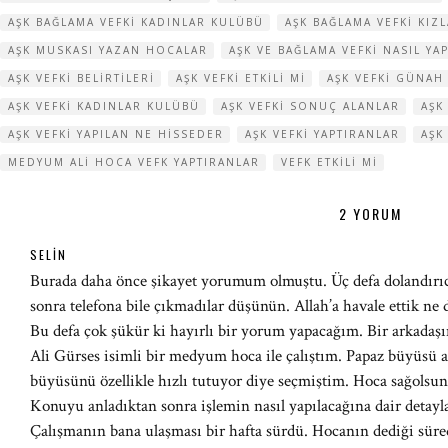
AŞK BAĞLAMA VEFKI KADINLAR KULÜBÜ
AŞK BAĞLAMA VEFKI KI
AŞK MUSKASI YAZAN HOCALAR
AŞK VE BAĞLAMA VEFKI NASIL YAP
AŞK VEFKI BELIRTILERI
AŞK VEFKI ETKILI MI
AŞK VEFKI GÜNAH
AŞK VEFKI KADINLAR KULÜBÜ
AŞK VEFKI SONUÇ ALANLAR
AŞK
AŞK VEFKI YAPILAN NE HISSEDER
AŞK VEFKI YAPTIRANLAR
AŞK
MEDYUM ALI HOCA VEFK YAPTIRANLAR
VEFK ETKILI MI
2 YORUM
SELIN
Burada daha önce şikayet yorumum olmuştu. Üç defa dolandırıcı
sonra telefona bile çıkmadılar düşünün. Allah’a havale ettik ne d
Bu defa çok şükür ki hayırlı bir yorum yapacağım. Bir arkada
Ali Gürses isimli bir medyum hoca ile çalıştım. Papaz büyüsü a
büyüsünü özellikle hızlı tutuyor diye seçmiştim. Hoca sağolsun b
Konuyu anladıktan sonra işlemin nasıl yapılacağına dair detaylar
Çalışmanın bana ulaşması bir hafta sürdü. Hocanın dediği sürede