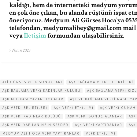
kaldığı, hem de internetteki medyum yorum v
en çok öne çıkan, bu alanda rüştünü ispat e
öneriyoruz. Medyum Ali Gürses Hoca’ya 0535
telefondan,
medyumalibey@gmail.com
mail
veya
İletişim
formundan ulaşabilirsiniz.
9 Nisan 2023
ALI GÜRSES VEFK SONUÇLARI
AŞK BAĞLAMA VEFKI BELIRTILERI
AŞK BAĞLAMA VEFKI KADINLAR KULÜBÜ
AŞK BAĞLAMA VEFKI KI
AŞK MUSKASI YAZAN HOCALAR
AŞK VE BAĞLAMA VEFKI NASIL YAP
AŞK VEFKI BELIRTILERI
AŞK VEFKI ETKILI MI
AŞK VEFKI GÜNAH
AŞK VEFKI KADINLAR KULÜBÜ
AŞK VEFKI SONUÇ ALANLAR
AŞK
AŞK VEFKI YAPILAN NE HISSEDER
AŞK VEFKI YAPTIRANLAR
AŞK
MEDYUM ALI HOCA VEFK YAPTIRANLAR
VEFK ETKILI MI