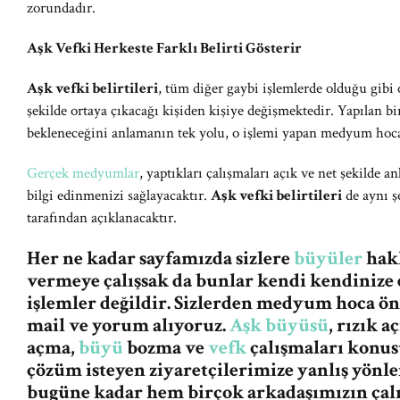
zorundadır.
Aşk Vefki Herkeste Farklı Belirti Gösterir
Aşk vefki belirtileri
, tüm diğer gaybi işlemlerde olduğu gibi 
şekilde ortaya çıkacağı kişiden kişiye değişmektedir. Yapılan bi
bekleneceğini anlamanın tek yolu, o işlemi yapan medyum hocan
Gerçek medyumlar
, yaptıkları çalışmaları açık ve net şekilde an
bilgi edinmenizi sağlayacaktır.
Aşk vefki belirtileri
de aynı ş
tarafından açıklanacaktır.
Her ne kadar sayfamızda sizlere
büyüler
hakk
vermeye çalışsak da bunlar kendi kendinize 
işlemler değildir. Sizlerden medyum hoca ö
mail ve yorum alıyoruz.
Aşk büyüsü
, rızık 
açma,
büyü
bozma ve
vefk
çalışmaları konus
çözüm isteyen ziyaretçilerimize yanlış yön
bugüne kadar hem birçok arkadaşımızın ça