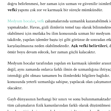
doğru belirlenmesi, her zaman için uzman ve güvenilir isimlerle
vefki
yapımı çok zor ve karmaşık bir süreçle mümkündür.
Medyum hocalar
,
vefk
çalışmalarında uzmanlık kazanabilmek iç
yapmaktadır. Havas, gizli ilimlerin temel taşı olarak bilinmekte
olabilmesi için mutlaka bu ilim konusunda uzman bir medyum ho
takdirde, yapılan işlemler başta iyi gibi görünse de sonradan e
karşılaşılmasına neden olabilmektedir.
Aşk vefki belirtileri
, 
ömür boyu devam edecek, her zaman güçlü kalacaktır.
Medyum hocalar tarafından yapılan en karmaşık işlemler arasınd
değil, aynı zamanda onlarca farklı ilmin de uzmanlığına ihtiya
istendiği gibi olması tamamen bu ilimlerdeki bilgilere bağlıdı
konusunda yeterli uzmanlığa sahipse, yapılacak olan çalışman
olacaktır.
Gayb dünyasının herhangi bir sınırı ve sonu bulunmamaktadır.
tüm çalışmaların fizik kanunlarından farklı olarak düşünülmesi