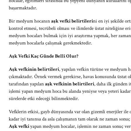
hocalar, eğitimleri sırasında bu yepyeni dünyanın kurallarını
başarmaktadır.
Bir medyum hocanın
aşk vefki belirtileri
ni en iyi şekilde or
kontrol etmesi, tecrübeli olması ve ilimlerde üstat niteliğine e
medyum hocaları bulmak için iyi araştırma yapmak, her zaman 
medyum hocalarla çalışmak gerekmektedir.
Aşk Vefki Kaç Günde Belli Olur?
Aşk vefkinin belirtileri
, yapılan vefkin türüne ve medyum ho
çıkmaktadır. Örnek vermek gerekirse, havas konusunda üstat o
tarafından yapılan
aşk vefkinin belirtileri
, daha ilk günden i
işlemi yapan medyum hoca bu alanda yeniyse veya yeteri kadar
sürelerde etki edeceği bilinmektedir.
Vefklerin etkisi, gayb dünyasında var olan gizemli enerjiler ile
kadar iyi tanınsa da asla çalışmanın tam olarak ne zaman sonu
Aşk vefki
yapan medyum hocalar, işlemin ne zaman sonuç vere