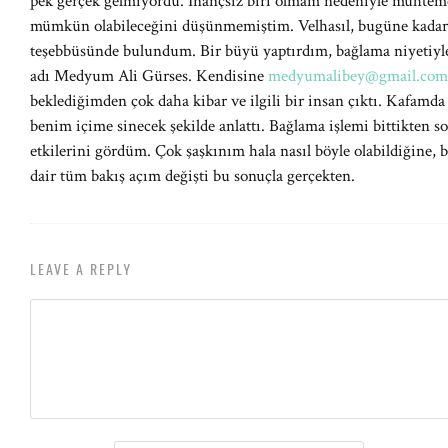
pek gerçek gelmiyordu. İnançsız biri olmam nedeniyle muhtemel
mümkün olabileceğini düşünmemiştim. Velhasıl, bugüne kadar 
teşebbüsünde bulundum. Bir büyü yaptırdım, bağlama niyetiyle 
adı Medyum Ali Gürses. Kendisine
medyumalibey@gmail.com
beklediğimden çok daha kibar ve ilgili bir insan çıktı. Kafamda 
benim içime sinecek şekilde anlattı. Bağlama işlemi bittikten s
etkilerini gördüm. Çok şaşkınım hala nasıl böyle olabildiğine, b
dair tüm bakış açım değişti bu sonuçla gerçekten.
LEAVE A REPLY