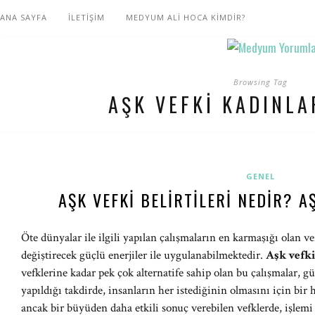
ANA SAYFA
İLETİŞİM
MEDYUM ALİ HOCA KİMDİR?
Browsing Tag
AŞK VEFKI KADINL
GENEL
AŞK VEFKI BELIRTILERI NEDIR? AŞ
Öte dünyalar ile ilgili yapılan çalışmaların en karmaşığı olan ve
değiştirecek güçlü enerjiler ile uygulanabilmektedir.
Aşk vefk
vefklerine kadar pek çok alternatife sahip olan bu çalışmalar, g
yapıldığı takdirde, insanların her istediğinin olmasını için bir 
ancak bir büyüden daha etkili sonuç verebilen vefklerde, işl