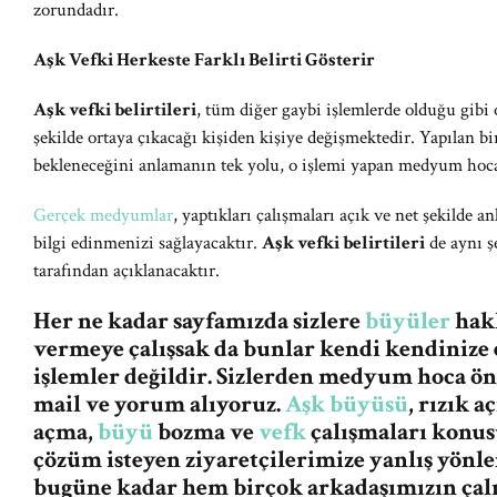
zorundadır.
Aşk Vefki Herkeste Farklı Belirti Gösterir
Aşk vefki belirtileri
, tüm diğer gaybi işlemlerde olduğu gibi 
şekilde ortaya çıkacağı kişiden kişiye değişmektedir. Yapılan bi
bekleneceğini anlamanın tek yolu, o işlemi yapan medyum hocan
Gerçek medyumlar
, yaptıkları çalışmaları açık ve net şekilde an
bilgi edinmenizi sağlayacaktır.
Aşk vefki belirtileri
de aynı ş
tarafından açıklanacaktır.
Her ne kadar sayfamızda sizlere
büyüler
hakk
vermeye çalışsak da bunlar kendi kendinize 
işlemler değildir. Sizlerden medyum hoca ö
mail ve yorum alıyoruz.
Aşk büyüsü
, rızık 
açma,
büyü
bozma ve
vefk
çalışmaları konus
çözüm isteyen ziyaretçilerimize yanlış yön
bugüne kadar hem birçok arkadaşımızın ça