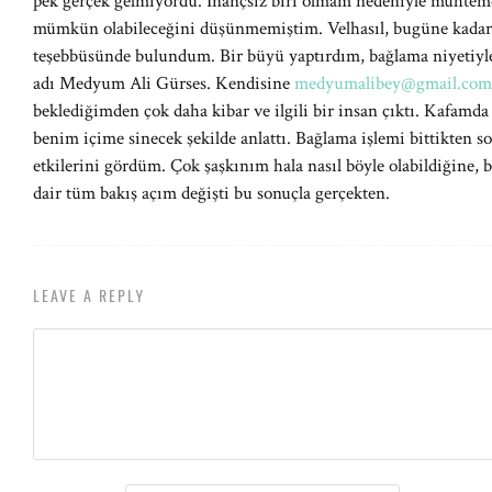
pek gerçek gelmiyordu. İnançsız biri olmam nedeniyle muhtemel
mümkün olabileceğini düşünmemiştim. Velhasıl, bugüne kadar 
teşebbüsünde bulundum. Bir büyü yaptırdım, bağlama niyetiyle 
adı Medyum Ali Gürses. Kendisine
medyumalibey@gmail.com
beklediğimden çok daha kibar ve ilgili bir insan çıktı. Kafamda 
benim içime sinecek şekilde anlattı. Bağlama işlemi bittikten s
etkilerini gördüm. Çok şaşkınım hala nasıl böyle olabildiğine, b
dair tüm bakış açım değişti bu sonuçla gerçekten.
LEAVE A REPLY