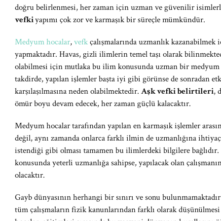
doğru belirlenmesi, her zaman için uzman ve güvenilir isimlerle
vefki
yapımı çok zor ve karmaşık bir süreçle mümkündür.
Medyum hocalar
,
vefk
çalışmalarında uzmanlık kazanabilmek iç
yapmaktadır. Havas, gizli ilimlerin temel taşı olarak bilinmekte
olabilmesi için mutlaka bu ilim konusunda uzman bir medyum ho
takdirde, yapılan işlemler başta iyi gibi görünse de sonradan e
karşılaşılmasına neden olabilmektedir.
Aşk vefki belirtileri
, 
ömür boyu devam edecek, her zaman güçlü kalacaktır.
Medyum hocalar tarafından yapılan en karmaşık işlemler arasınd
değil, aynı zamanda onlarca farklı ilmin de uzmanlığına ihtiya
istendiği gibi olması tamamen bu ilimlerdeki bilgilere bağlıdı
konusunda yeterli uzmanlığa sahipse, yapılacak olan çalışman
olacaktır.
Gayb dünyasının herhangi bir sınırı ve sonu bulunmamaktadır.
tüm çalışmaların fizik kanunlarından farklı olarak düşünülmesi