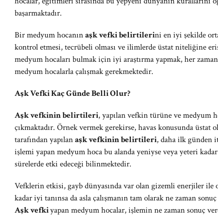
hocalar, eğitimleri sırasında bu yepyeni dünyanın kurallarını
başarmaktadır.
Bir medyum hocanın
aşk vefki belirtileri
ni en iyi şekilde or
kontrol etmesi, tecrübeli olması ve ilimlerde üstat niteliğine e
medyum hocaları bulmak için iyi araştırma yapmak, her zaman 
medyum hocalarla çalışmak gerekmektedir.
Aşk Vefki Kaç Günde Belli Olur?
Aşk vefkinin belirtileri
, yapılan vefkin türüne ve medyum ho
çıkmaktadır. Örnek vermek gerekirse, havas konusunda üstat o
tarafından yapılan
aşk vefkinin belirtileri
, daha ilk günden i
işlemi yapan medyum hoca bu alanda yeniyse veya yeteri kadar
sürelerde etki edeceği bilinmektedir.
Vefklerin etkisi, gayb dünyasında var olan gizemli enerjiler ile
kadar iyi tanınsa da asla çalışmanın tam olarak ne zaman sonu
Aşk vefki
yapan medyum hocalar, işlemin ne zaman sonuç vere