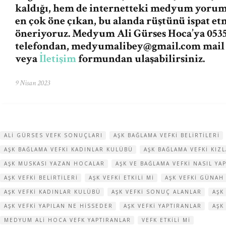
kaldığı, hem de internetteki medyum yorum v
en çok öne çıkan, bu alanda rüştünü ispat e
öneriyoruz. Medyum Ali Gürses Hoca’ya 0535
telefondan,
medyumalibey@gmail.com
mail
veya
İletişim
formundan ulaşabilirsiniz.
9 Nisan 2023
ALI GÜRSES VEFK SONUÇLARI
AŞK BAĞLAMA VEFKI BELIRTILERI
AŞK BAĞLAMA VEFKI KADINLAR KULÜBÜ
AŞK BAĞLAMA VEFKI KI
AŞK MUSKASI YAZAN HOCALAR
AŞK VE BAĞLAMA VEFKI NASIL YAP
AŞK VEFKI BELIRTILERI
AŞK VEFKI ETKILI MI
AŞK VEFKI GÜNAH
AŞK VEFKI KADINLAR KULÜBÜ
AŞK VEFKI SONUÇ ALANLAR
AŞK
AŞK VEFKI YAPILAN NE HISSEDER
AŞK VEFKI YAPTIRANLAR
AŞK
MEDYUM ALI HOCA VEFK YAPTIRANLAR
VEFK ETKILI MI