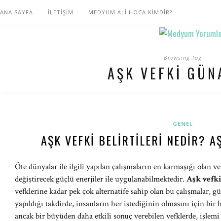
ANA SAYFA
İLETİŞİM
MEDYUM ALİ HOCA KİMDİR?
Browsing Tag
AŞK VEFKI GÜN
GENEL
AŞK VEFKI BELIRTILERI NEDIR? AŞ
Öte dünyalar ile ilgili yapılan çalışmaların en karmaşığı olan ve
değiştirecek güçlü enerjiler ile uygulanabilmektedir.
Aşk vefk
vefklerine kadar pek çok alternatife sahip olan bu çalışmalar, g
yapıldığı takdirde, insanların her istediğinin olmasını için bir 
ancak bir büyüden daha etkili sonuç verebilen vefklerde, işl