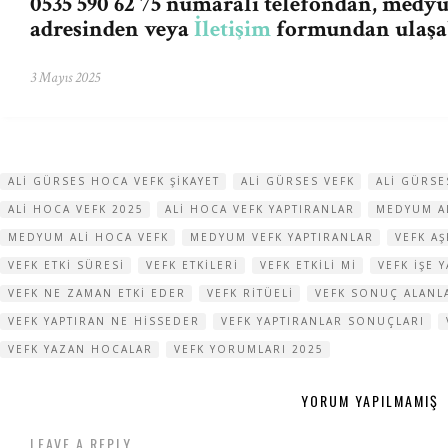
0535 590 62 75 numaralı telefondan,
medyu
adresinden veya
İletişim
formundan ulaşab
3 Mayıs 2025
ALI GÜRSES HOCA VEFK ŞIKAYET
ALI GÜRSES VEFK
ALI GÜRSE
ALI HOCA VEFK 2025
ALI HOCA VEFK YAPTIRANLAR
MEDYUM AL
MEDYUM ALI HOCA VEFK
MEDYUM VEFK YAPTIRANLAR
VEFK AŞ
VEFK ETKI SÜRESI
VEFK ETKILERI
VEFK ETKILI MI
VEFK IŞE 
VEFK NE ZAMAN ETKI EDER
VEFK RITÜELI
VEFK SONUÇ ALANL
VEFK YAPTIRAN NE HISSEDER
VEFK YAPTIRANLAR SONUÇLARI
VEFK YAZAN HOCALAR
VEFK YORUMLARI 2025
YORUM YAPILMAMIŞ
LEAVE A REPLY