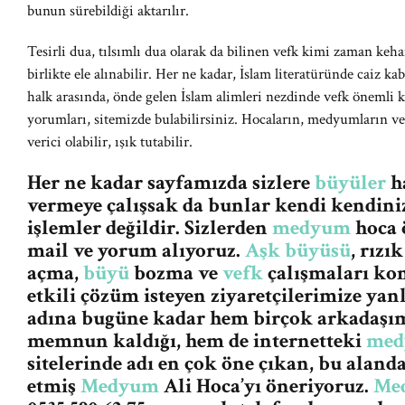
bunun sürebildiği aktarılır.
Tesirli dua, tılsımlı dua olarak da bilinen vefk kimi zaman kehan
birlikte ele alınabilir. Her ne kadar, İslam literatüründe caiz k
halk arasında, önde gelen İslam alimleri nezdinde vefk önemli ka
yorumları, sitemizde bulabilirsiniz. Hocaların, medyumların ve
verici olabilir, ışık tutabilir.
Her ne kadar sayfamızda sizlere
büyüler
ha
vermeye çalışsak da bunlar kendi kendiniz
işlemler değildir. Sizlerden
medyum
hoca 
mail ve yorum alıyoruz.
Aşk büyüsü
, rızı
açma,
büyü
bozma ve
vefk
çalışmaları ko
etkili çözüm isteyen ziyaretçilerimize ya
adına bugüne kadar hem birçok arkadaşım
memnun kaldığı, hem de internetteki
me
sitelerinde adı en çok öne çıkan, bu aland
etmiş
Medyum
Ali Hoca’yı öneriyoruz.
Me