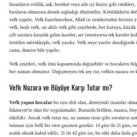
İnsanların evlilik, aşk, bereket veya aile içi huzur gibi istekler
bunların olmasına destek sağladığı düşünülür. Kötülüklerin de
vefk yapılır. Vefk hazırlanırken, Allah’ın isimlerinden birinin ya
vefk, beşli vefk, on altılı vefk gibi çeşitlerde, her kutuya, küçük k
çift sayılara karşılık gelen kareler, şer isteniyorsa tek kareler k
üretilen mürekkeple, vefk yazılır. Vefk neye yazılır dendiğinde
cama, demire bile yapılır.
Vefk çeşitleri, vefk ilmi kapsamında değişebilir ve hocaların bi
her zaman olmuştur. Değişmeyen tek şey ise, vefkin nazara ve k
Vefk Nazara ve Büyüye Karşı Tutar mı?
Vefk yapan hocalar
bu işin ehli olan, deneyimli insanlar olma
İslamiyet’te olan bir uygulamadır. Bununla birlikte, nazara, büy
etkilidir. Ancak vefk tutar mı, ne zaman tutar gibi soruların n
tutması için belli bir süre geçmesi gerekir. 14 gün ile 21 gün, v
aralık olarak kabul edilir. 21 ile 42 gün ise, bu etki daha fazla 