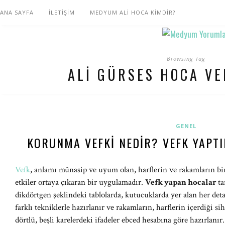
ANA SAYFA
İLETİŞİM
MEDYUM ALİ HOCA KİMDİR?
Browsing Tag
ALI GÜRSES HOCA VE
GENEL
KORUNMA VEFKI NEDIR? VEFK YAPT
Vefk
, anlamı münasip ve uyum olan, harflerin ve rakamların bir 
etkiler ortaya çıkaran bir uygulamadır.
Vefk yapan hocalar
ta
dikdörtgen şeklindeki tablolarda, kutucuklarda yer alan her de
farklı tekniklerle hazırlanır ve rakamların, harflerin içerdiği si
dörtlü, beşli karelerdeki ifadeler ebced hesabına göre hazırlanır