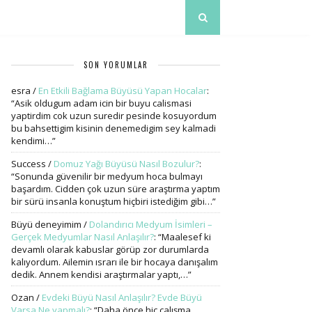
SON YORUMLAR
esra
/
En Etkili Bağlama Büyüsü Yapan Hocalar
:
“
Asik oldugum adam icin bir buyu calismasi
yaptirdim cok uzun suredir pesinde kosuyordum
bu bahsettigim kisinin denemedigim sey kalmadi
kendimi…
”
Success
/
Domuz Yağı Büyüsü Nasıl Bozulur?
:
“
Sonunda güvenilir bir medyum hoca bulmayı
başardım. Cidden çok uzun süre araştırma yaptım
bir sürü insanla konuştum hiçbiri istediğim gibi…
”
Büyü deneyimim
/
Dolandırıcı Medyum İsimleri –
Gerçek Medyumlar Nasıl Anlaşılır?
: “
Maalesef ki
devamlı olarak kabuslar görüp zor durumlarda
kalıyordum. Ailemin ısrarı ile bir hocaya danışalım
dedik. Annem kendisi araştırmalar yaptı,…
”
Ozan
/
Evdeki Büyü Nasıl Anlaşılır? Evde Büyü
Varsa Ne yapmalı?
: “
Daha önce hiç çalışma