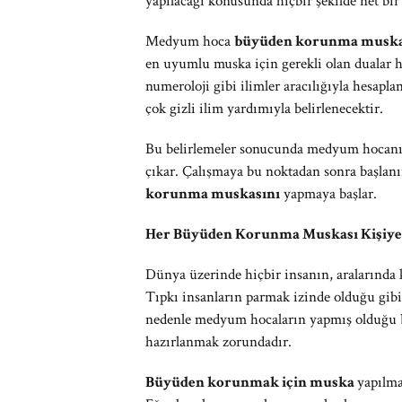
yapılacağı konusunda hiçbir şekilde net bi
Medyum hoca
büyüden korunma musk
en uyumlu muska için gerekli olan dualar h
numeroloji gibi ilimler aracılığıyla hesapla
çok gizli ilim yardımıyla belirlenecektir.
Bu belirlemeler sonucunda medyum hocanın
çıkar. Çalışmaya bu noktadan sonra başlanı
korunma muskasını
yapmaya başlar.
Her Büyüden Korunma Muskası Kişiye 
Dünya üzerinde hiçbir insanın, aralarında ka
Tıpkı insanların parmak izinde olduğu gibi 
nedenle medyum hocaların yapmış olduğu
hazırlanmak zorundadır.
Büyüden korunmak için muska
yapılma