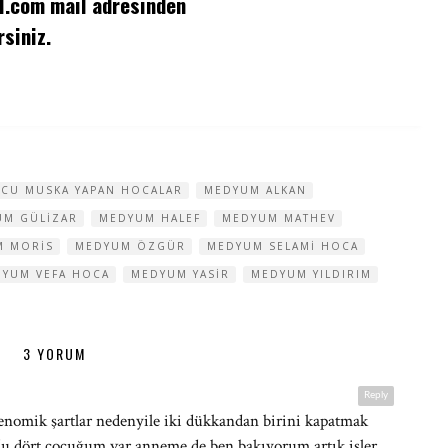
l.com
mail adresinden
siniz.
CU MUSKA YAPAN HOCALAR
MEDYUM ALKAN
UM GÜLIZAR
MEDYUM HALEF
MEDYUM MATHEV
M MORIS
MEDYUM ÖZGÜR
MEDYUM SELAMI HOCA
YUM VEFA HOCA
MEDYUM YASIR
MEDYUM YILDIRIM
3 YORUM
Reply
kenomik şartlar nedenyile iki dükkandan birini kapatmak
ordu dört çocuğum var anneme de ben bakıyorum artık işler