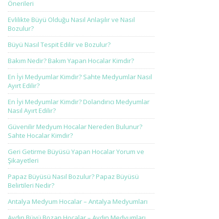
Önerileri
Evlilikte Büyü Olduğu Nasıl Anlaşılır ve Nasıl
Bozulur?
Büyü Nasıl Tespit Edilir ve Bozulur?
Bakım Nedir? Bakım Yapan Hocalar Kimdir?
En İyi Medyumlar Kimdir? Sahte Medyumlar Nasıl
Ayırt Edilir?
En İyi Medyumlar Kimdir? Dolandırıcı Medyumlar
Nasıl Ayırt Edilir?
Güvenilir Medyum Hocalar Nereden Bulunur?
Sahte Hocalar Kimdir?
Geri Getirme Büyüsü Yapan Hocalar Yorum ve
Şikayetleri
Papaz Büyüsü Nasıl Bozulur? Papaz Büyüsü
Belirtileri Nedir?
Antalya Medyum Hocalar – Antalya Medyumları
Aydın Büyü Bozan Hocalar – Aydın Medyumları