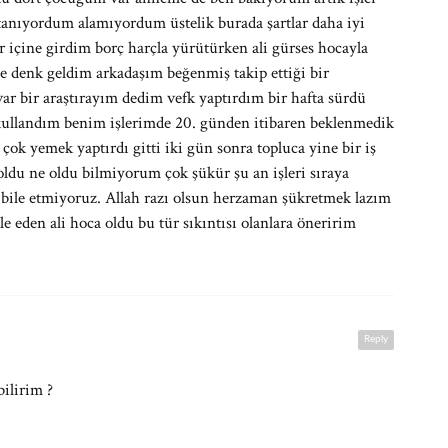
anıyordum alamıyordum üstelik burada şartlar daha iyi
içine girdim borç harçla yürütürken ali gürses hocayla
e denk geldim arkadaşım beğenmiş takip ettiği bir
var bir araştırayım dedim vefk yaptırdım bir hafta sürdü
bi kullandım benim işlerimde 20. günden itibaren beklenmedik
çok yemek yaptırdı gitti iki gün sonra topluca yine bir iş
oldu ne oldu bilmiyorum çok şükür şu an işleri sıraya
 bile etmiyoruz. Allah razı olsun herzaman şükretmek lazım
e eden ali hoca oldu bu tür sıkıntısı olanlara öneririm
Reply
ilirim ?