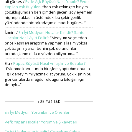
ali gürses
/
Evde Aşk Büyüsü Nasıl Yapılır? Evde
Yapılan Aşk Büyüleri
: “
ben çok çekingen biriyim
çocukluğumdan beri içimden geçeni söyleyemem
hiç hep sakladım üstümdeki bu çekingenlik
yüzündende hiç arkadaşım olmadı bugüne…
”
İzmirli
/
En İyi Medyum Hocalar Kimdir? Sahte
Hocalar Nasıl Ayırt Edilir?
: “
Medyum seçmeden
önce kesin iyi araştırma yapmanız lazım yoksa
çok başınız yanar benim çok dolandırılan
arkadaşlarım oldu o yüzden biliyorum.…
”
Ela
/
Papaz Büyüsü Nasıl Anlaşılır ve Bozulur?
:
“
Evlenme konusunda bir işlem yaptırdım onunla
ilgili deneyimimi yazmak istiyorum. Çok kişinin bu
gibi konularda mağdur olduğunu bildiğim için
detaylı…
”
SON YAZILAR
En İyi Medyum Yorumları ve Önerileri
Vefk Yapan Hocalar Yorum ve Şikayetleri
En İyi Medyumlar Kimdir? Gerçek ve Sahte