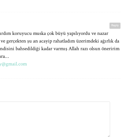
Reply
ptırdım koruyucu muska çok büyü yapılıyordu ve nazar
 ve gerçekten şu an acayip rahatladım üzerimdeki ağırlık da
disini bahsedildiği kadar varmış Allah razı olsun öneririm
lara…
y@gmail.com