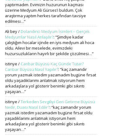
yaptırmadım. Evimizin huzurunun kaçması
üzerine Medyum Ali Gürses’i buldum. Çok
araştırma yaptım herkes tarafından tavsiye
edilmesi…
”
Ali bey
/
Dolandırıcı Medyum İsimleri – Gerçek
Medyumlar Nasıl Anlaşılır?
: “
Şimdiye kadar
çalıştığım hocalar içinde en iyis medyum ali hoca
oldu. Ailevi bir meselede, evimizdeki
huzursuzlukların hayırlı bir şekilde çözülmesi…
”
istinye
/
Canbar Büyüsü Kaç Günde Tutar?
Canbar Büyüsü Nasıl Yapılır?
: “
kaç zamandır
yorum yazmak istedim yazamadım bugüne fırsat
oldu yaşadıklarımı anlatmak istiyorum hem
arkadaşlara yol gösterir benimki gibi sıkıntı
yaşayan…
”
istinye
/
Terkeden Sevgiliyi Geri Getirme Büyüsü
Nedir, Duası Nasıl Edilir?
: “
kaç zamandır yorum
yazmak istedim yazamadım bugüne fırsat oldu
yaşadıklarımı anlatmak istiyorum hem
arkadaşlara yol gösterir benimki gibi sıkıntı
yaşayan…
”