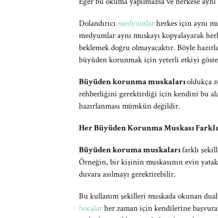
Eğer bu okuma yapılmazsa ve herkese aynı 
Dolandırıcı
medyumlar
herkes için aynı mu
medyumlar aynı muskayı kopyalayarak herke
beklemek doğru olmayacaktır. Böyle hazırla
büyüden korunmak için yeterli etkiyi göst
Büyüden korunma muskaları
oldukça z
rehberliğini gerektirdiği için kendini bu al
hazırlanması mümkün değildir.
Her Büyüden Korunma Muskası Farklı 
Büyüden koruma muskaları
farklı şeki
Örneğin, bir kişinin muskasının evin yatak
duvara asılmayı gerektirebilir.
Bu kullanım şekilleri muskada okunan dualar
hocalar
her zaman için kendilerine başvuran 