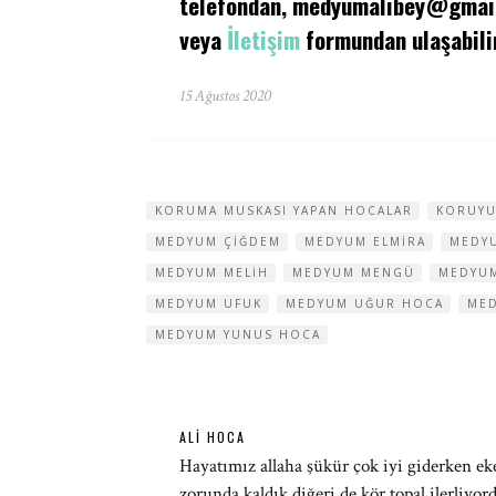
telefondan,
medyumalibey@gmai
veya
İletişim
formundan ulaşabilir
15 Ağustos 2020
KORUMA MUSKASI YAPAN HOCALAR
KORUYU
MEDYUM ÇIĞDEM
MEDYUM ELMIRA
MEDY
MEDYUM MELIH
MEDYUM MENGÜ
MEDYU
MEDYUM UFUK
MEDYUM UĞUR HOCA
MED
MEDYUM YUNUS HOCA
ALI HOCA
Hayatımız allaha şükür çok iyi giderken e
zorunda kaldık diğeri de kör topal ilerliy