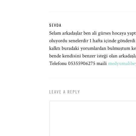
SEVDA
Selam arkadaşlar ben ali gürses hocaya ya
oluyordu senelerdir 1 hafta içinde gönderdi
kalktı buradaki yorumlardan bulmuştum ken
bende kendisini benzer isteği olan arkadaş
Telefonu 05355906275 maili
medyumalibe
LEAVE A REPLY