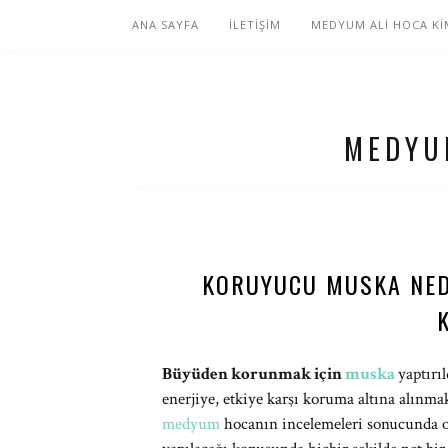
ANA SAYFA
İLETİŞİM
MEDYUM ALİ HOCA Kİ
MEDYU
KORUYUCU MUSKA NED
Büyüden korunmak için
muska
yaptırı
enerjiye, etkiye karşı koruma altına alın
medyum
hocanın incelemeleri sonucunda o