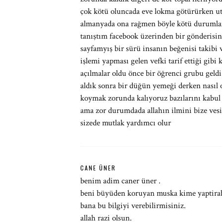
çok kötü oluncada eve lokma götürürken ut
almanyada ona rağmen böyle kötü durumlar 
tanıştım facebook üzerinden bir gönderisin
sayfamyış bir sürü insanın beğenisi takibi 
işlemi yapması gelen vefki tarif ettiği gi
açılmalar oldu önce bir öğrenci grubu geldi 
aldık sonra bir düğün yemeği derken nasıl 
koymak zorunda kalıyoruz bazılarını kabul
ama zor durumdada allahın ilmini bize vesil
sizede mutlak yardımcı olur
CANE ÜNER
benim adim caner üner .
beni büyüden koruyan muska kime yaptirab
bana bu bilgiyi verebilirmisiniz.
allah razi olsun.