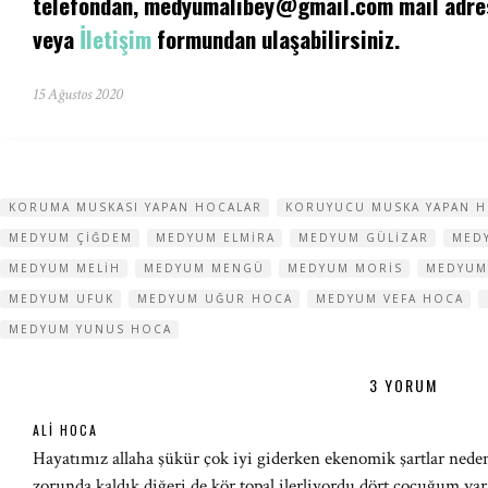
telefondan,
medyumalibey@gmail.com
mail adre
veya
İletişim
formundan ulaşabilirsiniz.
15 Ağustos 2020
KORUMA MUSKASI YAPAN HOCALAR
KORUYUCU MUSKA YAPAN 
MEDYUM ÇIĞDEM
MEDYUM ELMIRA
MEDYUM GÜLIZAR
MED
MEDYUM MELIH
MEDYUM MENGÜ
MEDYUM MORIS
MEDYUM
MEDYUM UFUK
MEDYUM UĞUR HOCA
MEDYUM VEFA HOCA
MEDYUM YUNUS HOCA
3 YORUM
ALI HOCA
Hayatımız allaha şükür çok iyi giderken ekenomik şartlar nede
zorunda kaldık diğeri de kör topal ilerliyordu dört çocuğum va