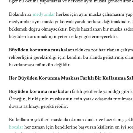
Eğer bu okuma yapılmazsa ve herkese aynı muska gönderilirse e
Dolandırıcı
medyumlar
herkes için aynı muska çalışmasını yapt
medyumlar aynı muskayı kopyalayarak herkese dağıtmaktadır. B
beklemek doğru olmayacaktır. Böyle hazırlanan bir muska sadec
büyüden korunmak için yeterli etkiyi göstermeyecektir.
Büyüden korunma muskaları
oldukça zor hazırlanan çalışma
rehberliğini gerektirdiği için kendini bu alanda geliştirmiş ola
hazırlanması mümkün değildir.
Her Büyüden Korunma Muskası Farklı Bir Kullanıma Sah
Büyüden koruma muskaları
farklı şekillerde yapıldığı gibi
Örneğin, bir kişinin muskasının evin yatak odasında tutulması
duvara asılmayı gerektirebilir.
Bu kullanım şekilleri muskada okunan dualar ve hazırlanış şekli
hocalar
her zaman için kendilerine başvuran kişilerin en iyi son