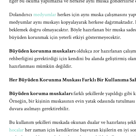
Eğer bu okuma yapılmazsa ve herkese aynı muska gönderilirse e
Dolandırıcı
medyumlar
herkes için aynı muska çalışmasını yapt
medyumlar aynı muskayı kopyalayarak herkese dağıtmaktadır. B
beklemek doğru olmayacaktır. Böyle hazırlanan bir muska sadec
büyüden korunmak için yeterli etkiyi göstermeyecektir.
Büyüden korunma muskaları
oldukça zor hazırlanan çalışma
rehberliğini gerektirdiği için kendini bu alanda geliştirmiş ola
hazırlanması mümkün değildir.
Her Büyüden Korunma Muskası Farklı Bir Kullanıma Sah
Büyüden koruma muskaları
farklı şekillerde yapıldığı gibi
Örneğin, bir kişinin muskasının evin yatak odasında tutulması
duvara asılmayı gerektirebilir.
Bu kullanım şekilleri muskada okunan dualar ve hazırlanış şekli
hocalar
her zaman için kendilerine başvuran kişilerin en iyi son