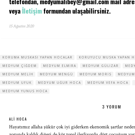
telefondan,
medyumalibey@gmail.com
mail adre
veya
İletişim
formundan ulaşabilirsiniz.
15 Ağustos 2020
KORUMA MUSKASI YAPAN HOCALAR
KORUYUCU MUSKA YAPAN 
MEDYUM ÇIĞDEM
MEDYUM ELMIRA
MEDYUM GÜLIZAR
MED
MEDYUM MELIH
MEDYUM MENGÜ
MEDYUM MORIS
MEDYUM
MEDYUM UFUK
MEDYUM UĞUR HOCA
MEDYUM VEFA HOCA
MEDYUM YUNUS HOCA
3 YORUM
ALI HOCA
Hayatımız allaha şükür çok iyi giderken ekenomik şartlar nede
zorunda kaldık diğeri de kör topal ilerliyordu dört çocuğum va