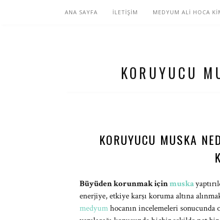
ANA SAYFA
İLETİŞİM
MEDYUM ALİ HOCA Kİ
KORUYUCU M
KORUYUCU MUSKA NED
Büyüden korunmak için
muska
yaptırı
enerjiye, etkiye karşı koruma altına alın
medyum
hocanın incelemeleri sonucunda o