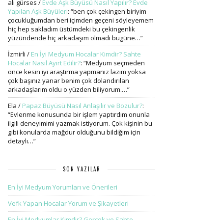
ali gürses
/
Evde Aşk Büyüsü Nasıl Yapılır? Evde
Yapılan Aşk Büyüleri
: “
ben çok çekingen biriyim
çocukluğumdan beri içimden geçeni söyleyemem
hiç hep sakladım üstümdeki bu çekingenlik
yüzündende hiç arkadaşım olmadı bugüne…
”
İzmirli
/
En İyi Medyum Hocalar Kimdir? Sahte
Hocalar Nasıl Ayırt Edilir?
: “
Medyum seçmeden
önce kesin iyi araştırma yapmanız lazım yoksa
çok başınız yanar benim çok dolandırılan
arkadaşlarım oldu o yüzden biliyorum.…
”
Ela
/
Papaz Büyüsü Nasıl Anlaşılır ve Bozulur?
:
“
Evlenme konusunda bir işlem yaptırdım onunla
ilgili deneyimimi yazmak istiyorum. Çok kişinin bu
gibi konularda mağdur olduğunu bildiğim için
detaylı…
”
SON YAZILAR
En İyi Medyum Yorumları ve Önerileri
Vefk Yapan Hocalar Yorum ve Şikayetleri
En İyi Medyumlar Kimdir? Gerçek ve Sahte