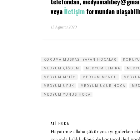
telefondan,
medyumalibey@gmai
veya
İletişim
formundan ulaşabilir
15 Ağustos 2020
KORUMA MUSKASI YAPAN HOCALAR
KORUYU
MEDYUM ÇIĞDEM
MEDYUM ELMIRA
MEDY
MEDYUM MELIH
MEDYUM MENGÜ
MEDYU
MEDYUM UFUK
MEDYUM UĞUR HOCA
MED
MEDYUM YUNUS HOCA
ALI HOCA
Hayatımız allaha şükür çok iyi giderken e
zorunda kaldık diğeri de kör topal ilerliy