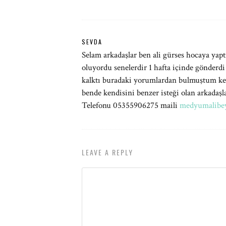
SEVDA
Selam arkadaşlar ben ali gürses hocaya ya
oluyordu senelerdir 1 hafta içinde gönderdi
kalktı buradaki yorumlardan bulmuştum ken
bende kendisini benzer isteği olan arkadaş
Telefonu 05355906275 maili
medyumalibe
LEAVE A REPLY