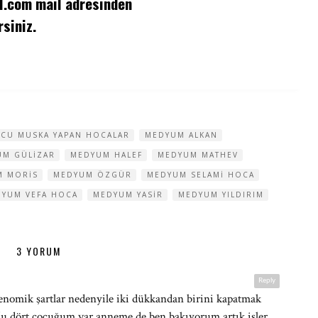
l.com
mail adresinden
siniz.
CU MUSKA YAPAN HOCALAR
MEDYUM ALKAN
UM GÜLIZAR
MEDYUM HALEF
MEDYUM MATHEV
M MORIS
MEDYUM ÖZGÜR
MEDYUM SELAMI HOCA
YUM VEFA HOCA
MEDYUM YASIR
MEDYUM YILDIRIM
3 YORUM
Reply
kenomik şartlar nedenyile iki dükkandan birini kapatmak
ordu dört çocuğum var anneme de ben bakıyorum artık işler