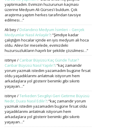
yaptırmadım. Evimizin huzurunun kaçması
üzerine Medyum Ali Gürses’i buldum. Çok
araştırma yaptım herkes tarafından tavsiye
edilmesi…
”
Ali bey
/
Dolandırıcı Medyum İsimleri – Gerçek
Medyumlar Nasıl Anlaşılır?
: “
Şimdiye kadar
çalıştığım hocalar içinde en iyis medyum ali hoca
oldu. Ailevi bir meselede, evimizdeki
huzursuzlukların hayırlı bir şekilde çözülmesi…
”
istinye
/
Canbar Büyüsü Kaç Günde Tutar?
Canbar Büyüsü Nasıl Yapılır?
: “
kaç zamandır
yorum yazmak istedim yazamadım bugüne fırsat
oldu yaşadıklarımı anlatmak istiyorum hem
arkadaşlara yol gösterir benimki gibi sıkıntı
yaşayan…
”
istinye
/
Terkeden Sevgiliyi Geri Getirme Büyüsü
Nedir, Duası Nasıl Edilir?
: “
kaç zamandır yorum
yazmak istedim yazamadım bugüne fırsat oldu
yaşadıklarımı anlatmak istiyorum hem
arkadaşlara yol gösterir benimki gibi sıkıntı
yaşayan…
”