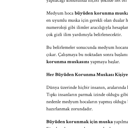
yapılacağı konusunda hiçbir şekilde net bi
Medyum hoca
büyüden korunma musk
en uyumlu muska için gerekli olan dualar h
numeroloji gibi ilimler aracılığıyla hesapla
çok gizli ilim yardımıyla belirlenecektir.
Bu belirlemeler sonucunda medyum hocanın
çıkar. Çalışmaya bu noktadan sonra başlanı
korunma muskasını
yapmaya başlar.
Her Büyüden Korunma Muskası Kişiye 
Dünya üzerinde hiçbir insanın, aralarında ka
Tıpkı insanların parmak izinde olduğu gibi 
nedenle medyum hocaların yapmış olduğu
hazırlanmak zorundadır.
Büyüden korunmak için muska
yapılma