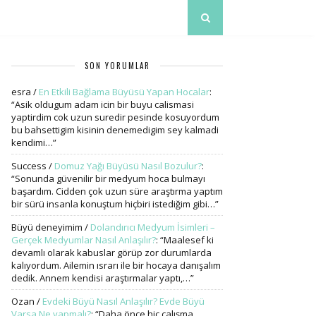
SON YORUMLAR
esra
/
En Etkili Bağlama Büyüsü Yapan Hocalar
:
“
Asik oldugum adam icin bir buyu calismasi
yaptirdim cok uzun suredir pesinde kosuyordum
bu bahsettigim kisinin denemedigim sey kalmadi
kendimi…
”
Success
/
Domuz Yağı Büyüsü Nasıl Bozulur?
:
“
Sonunda güvenilir bir medyum hoca bulmayı
başardım. Cidden çok uzun süre araştırma yaptım
bir sürü insanla konuştum hiçbiri istediğim gibi…
”
Büyü deneyimim
/
Dolandırıcı Medyum İsimleri –
Gerçek Medyumlar Nasıl Anlaşılır?
: “
Maalesef ki
devamlı olarak kabuslar görüp zor durumlarda
kalıyordum. Ailemin ısrarı ile bir hocaya danışalım
dedik. Annem kendisi araştırmalar yaptı,…
”
Ozan
/
Evdeki Büyü Nasıl Anlaşılır? Evde Büyü
Varsa Ne yapmalı?
: “
Daha önce hiç çalışma