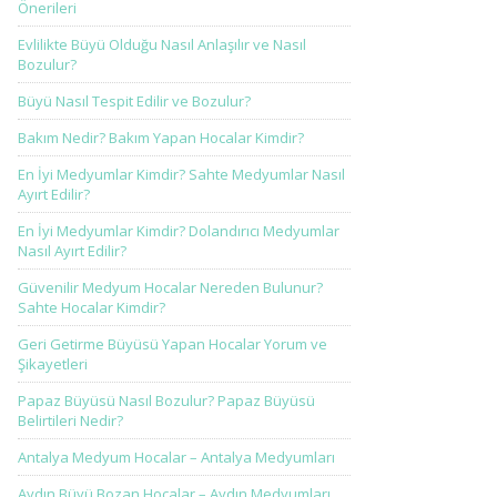
Önerileri
Evlilikte Büyü Olduğu Nasıl Anlaşılır ve Nasıl
Bozulur?
Büyü Nasıl Tespit Edilir ve Bozulur?
Bakım Nedir? Bakım Yapan Hocalar Kimdir?
En İyi Medyumlar Kimdir? Sahte Medyumlar Nasıl
Ayırt Edilir?
En İyi Medyumlar Kimdir? Dolandırıcı Medyumlar
Nasıl Ayırt Edilir?
Güvenilir Medyum Hocalar Nereden Bulunur?
Sahte Hocalar Kimdir?
Geri Getirme Büyüsü Yapan Hocalar Yorum ve
Şikayetleri
Papaz Büyüsü Nasıl Bozulur? Papaz Büyüsü
Belirtileri Nedir?
Antalya Medyum Hocalar – Antalya Medyumları
Aydın Büyü Bozan Hocalar – Aydın Medyumları