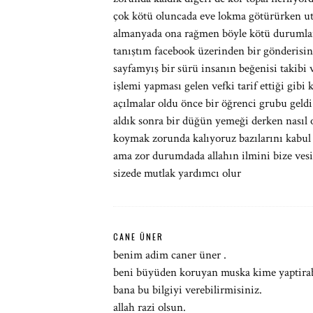
çok kötü oluncada eve lokma götürürken ut
almanyada ona rağmen böyle kötü durumlar 
tanıştım facebook üzerinden bir gönderisin
sayfamyış bir sürü insanın beğenisi takibi 
işlemi yapması gelen vefki tarif ettiği gi
açılmalar oldu önce bir öğrenci grubu geldi 
aldık sonra bir düğün yemeği derken nasıl 
koymak zorunda kalıyoruz bazılarını kabul
ama zor durumdada allahın ilmini bize vesil
sizede mutlak yardımcı olur
CANE ÜNER
benim adim caner üner .
beni büyüden koruyan muska kime yaptirab
bana bu bilgiyi verebilirmisiniz.
allah razi olsun.