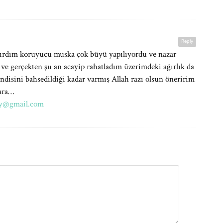
Reply
ptırdım koruyucu muska çok büyü yapılıyordu ve nazar
 ve gerçekten şu an acayip rahatladım üzerimdeki ağırlık da
disini bahsedildiği kadar varmış Allah razı olsun öneririm
lara…
y@gmail.com