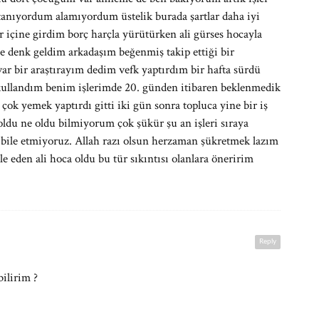
anıyordum alamıyordum üstelik burada şartlar daha iyi
içine girdim borç harçla yürütürken ali gürses hocayla
e denk geldim arkadaşım beğenmiş takip ettiği bir
var bir araştırayım dedim vefk yaptırdım bir hafta sürdü
bi kullandım benim işlerimde 20. günden itibaren beklenmedik
çok yemek yaptırdı gitti iki gün sonra topluca yine bir iş
oldu ne oldu bilmiyorum çok şükür şu an işleri sıraya
 bile etmiyoruz. Allah razı olsun herzaman şükretmek lazım
e eden ali hoca oldu bu tür sıkıntısı olanlara öneririm
Reply
ilirim ?