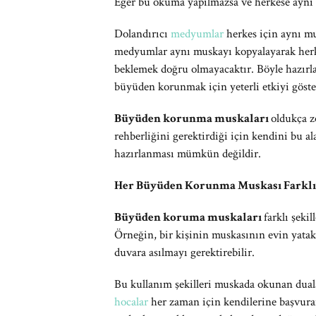
Eğer bu okuma yapılmazsa ve herkese aynı 
Dolandırıcı
medyumlar
herkes için aynı mu
medyumlar aynı muskayı kopyalayarak herke
beklemek doğru olmayacaktır. Böyle hazırla
büyüden korunmak için yeterli etkiyi göst
Büyüden korunma muskaları
oldukça z
rehberliğini gerektirdiği için kendini bu al
hazırlanması mümkün değildir.
Her Büyüden Korunma Muskası Farklı 
Büyüden koruma muskaları
farklı şeki
Örneğin, bir kişinin muskasının evin yatak
duvara asılmayı gerektirebilir.
Bu kullanım şekilleri muskada okunan dualar
hocalar
her zaman için kendilerine başvuran 