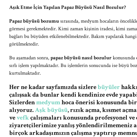
Aşık Etme İçin Yapılan Papaz Büyüsü Nasıl Bozulur?
Papaz büyüsü bozumu
sırasında, medyum hocaların öncelikle 
görmesi gerekmektedir. Kimi zaman kişinin iradesi, kimi zama
bağları bu büyüden etkilenebilmektedir. Bakım yapılarak hangis
görülmektedir.
Bu aşamadan sonra,
papaz büyüsü nasıl bozulur
konusunda eğ
sırlı işlem yapılmaktadır. Bu işlemlerin sonucunda ise büyü boz
kurtulmaktadır.
Her ne kadar sayfamızda sizlere
büyüler
hakkın
çalışsak da bunlar kendi kendinize evde yapabi
Sizlerden
medyum
hoca önerisi konusunda bi
alıyoruz.
Aşk büyüsü
, rızık açma, kısmet açma
ve
vefk
çalışmaları konusunda profesyonel ve e
ziyaretçilerimize yanlış yönlendirilmemeniz
birçok arkadaşımızın çalışma yaptırıp memnu