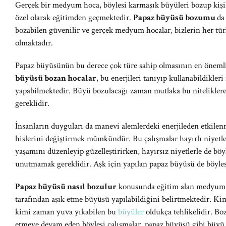
Gerçek bir medyum hoca, böylesi karmaşık büyüleri bozup kişil
özel olarak eğitimden geçmektedir.
Papaz büyüsü bozumu
da
bozabilen güvenilir ve gerçek medyum hocalar, bizlerin her tür
olmaktadır.
Papaz büyüsünün bu derece çok türe sahip olmasının en önemli s
büyüsü bozan hocalar
, bu enerjileri tanıyıp kullanabildikle
yapabilmektedir. Büyü bozulacağı zaman mutlaka bu nitelikle
gereklidir.
İnsanların duyguları da manevi alemlerdeki enerjileden etkilen
hislerini değiştirmek mümkündür. Bu çalışmalar hayırlı niyetle
yaşamını düzenleyip güzelleştirirken, hayırsız niyetlerle de böyl
unutmamak gereklidir. Aşk için yapılan papaz büyüsü de böylesi
Papaz büyüsü nasıl bozulur
konusunda eğitim alan medyum ho
tarafından aşık etme büyüsü yapılabildiğini belirtmektedir. Ki
kimi zaman yuva yıkabilen bu
büyüler
oldukça tehlikelidir. Bo
etmeye devam eden böylesi çalışmalar, papaz büyüsü gibi büyü