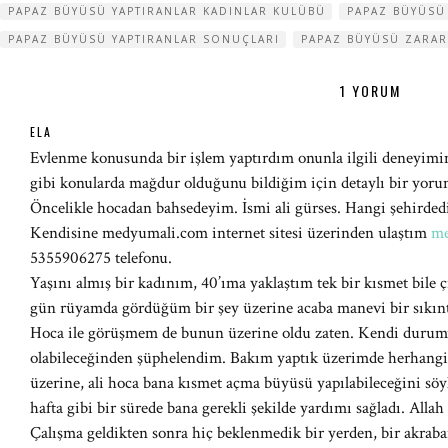
PAPAZ BÜYÜSÜ YAPTIRANLAR KADINLAR KULÜBÜ
PAPAZ BÜYÜSÜ
PAPAZ BÜYÜSÜ YAPTIRANLAR SONUÇLARI
PAPAZ BÜYÜSÜ ZARAR
1 YORUM
ELA
Evlenme konusunda bir işlem yaptırdım onunla ilgili deneyim
gibi konularda mağdur olduğunu bildiğim için detaylı bir yorum
Öncelikle hocadan bahsedeyim. İsmi ali gürses. Hangi şehirde
Kendisine medyumali.com internet sitesi üzerinden ulaştım
me
5355906275 telefonu.
Yaşını almış bir kadınım, 40’ıma yaklaştım tek bir kısmet bile
gün rüyamda gördüğüm bir şey üzerine acaba manevi bir sıkı
Hoca ile görüşmem de bunun üzerine oldu zaten. Kendi durum
olabileceğinden şüphelendim. Bakım yaptık üzerimde herhangi 
üzerine, ali hoca bana kısmet açma büyüsü yapılabileceğini söyl
hafta gibi bir sürede bana gerekli şekilde yardımı sağladı. Allah 
Çalışma geldikten sonra hiç beklenmedik bir yerden, bir akraba