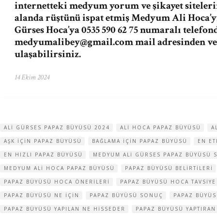
internetteki medyum yorum ve şikayet siteleri
alanda rüştünü ispat etmiş Medyum Ali Hoca’
Gürses Hoca’ya 0535 590 62 75 numaralı telefon
medyumalibey@gmail.com
mail adresinden v
ulaşabilirsiniz.
14 Ekim 2024
ALI GÜRSES PAPAZ BÜYÜSÜ 2024
ALI HOCA PAPAZ BÜYÜSÜ
A
AŞK IÇIN PAPAZ BÜYÜSÜ
BAĞLAMA IÇIN PAPAZ BÜYÜSÜ
EN ET
EN HIZLI PAPAZ BÜYÜSÜ
MEDYUM ALI GÜRSES PAPAZ BÜYÜSÜ 
MEDYUM ALI HOCA PAPAZ BÜYÜSÜ
PAPAZ BÜYÜSÜ BELIRTILERI
PAPAZ BÜYÜSÜ HOCA ÖNERILERI
PAPAZ BÜYÜSÜ HOCA TAVSIYE
PAPAZ BÜYÜSÜ NE IÇIN
PAPAZ BÜYÜSÜ SONUÇ
PAPAZ BÜYÜ
PAPAZ BÜYÜSÜ YAPILAN NE HISSEDER
PAPAZ BÜYÜSÜ YAPTIRAN