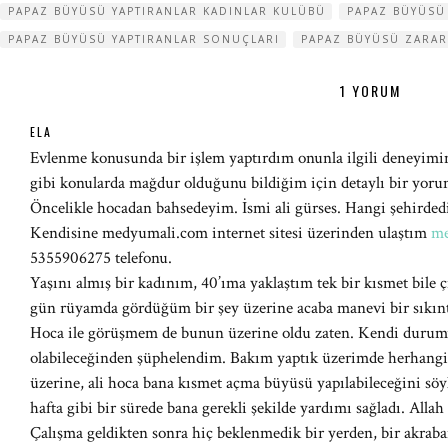
PAPAZ BÜYÜSÜ YAPTIRANLAR KADINLAR KULÜBÜ
PAPAZ BÜYÜSÜ
PAPAZ BÜYÜSÜ YAPTIRANLAR SONUÇLARI
PAPAZ BÜYÜSÜ ZARAR
1 YORUM
ELA
Evlenme konusunda bir işlem yaptırdım onunla ilgili deneyim
gibi konularda mağdur olduğunu bildiğim için detaylı bir yorum
Öncelikle hocadan bahsedeyim. İsmi ali gürses. Hangi şehirde
Kendisine medyumali.com internet sitesi üzerinden ulaştım
me
5355906275 telefonu.
Yaşını almış bir kadınım, 40’ıma yaklaştım tek bir kısmet bile
gün rüyamda gördüğüm bir şey üzerine acaba manevi bir sıkı
Hoca ile görüşmem de bunun üzerine oldu zaten. Kendi durum
olabileceğinden şüphelendim. Bakım yaptık üzerimde herhangi 
üzerine, ali hoca bana kısmet açma büyüsü yapılabileceğini söyl
hafta gibi bir sürede bana gerekli şekilde yardımı sağladı. Allah 
Çalışma geldikten sonra hiç beklenmedik bir yerden, bir akraba