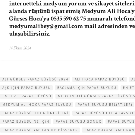
internetteki medyum yorum ve şikayet siteleri
alanda rüştünü ispat etmiş Medyum Ali Hoca’
Gürses Hoca’ya 0535 590 62 75 numaralı telefon
medyumalibey@gmail.com
mail adresinden v
ulaşabilirsiniz.
14 Ekim 2024
ALI GÜRSES PAPAZ BÜYÜSÜ 2024
ALI HOCA PAPAZ BÜYÜSÜ
A
AŞK IÇIN PAPAZ BÜYÜSÜ
BAĞLAMA IÇIN PAPAZ BÜYÜSÜ
EN ET
EN HIZLI PAPAZ BÜYÜSÜ
MEDYUM ALI GÜRSES PAPAZ BÜYÜSÜ 
MEDYUM ALI HOCA PAPAZ BÜYÜSÜ
PAPAZ BÜYÜSÜ BELIRTILERI
PAPAZ BÜYÜSÜ HOCA ÖNERILERI
PAPAZ BÜYÜSÜ HOCA TAVSIYE
PAPAZ BÜYÜSÜ NE IÇIN
PAPAZ BÜYÜSÜ SONUÇ
PAPAZ BÜYÜ
PAPAZ BÜYÜSÜ YAPILAN NE HISSEDER
PAPAZ BÜYÜSÜ YAPTIRAN