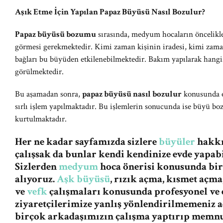
Aşık Etme İçin Yapılan Papaz Büyüsü Nasıl Bozulur?
Papaz büyüsü bozumu
sırasında, medyum hocaların öncelikle 
görmesi gerekmektedir. Kimi zaman kişinin iradesi, kimi zama
bağları bu büyüden etkilenebilmektedir. Bakım yapılarak hangis
görülmektedir.
Bu aşamadan sonra,
papaz büyüsü nasıl bozulur
konusunda eğ
sırlı işlem yapılmaktadır. Bu işlemlerin sonucunda ise büyü boz
kurtulmaktadır.
Her ne kadar sayfamızda sizlere
büyüler
hakkın
çalışsak da bunlar kendi kendinize evde yapabi
Sizlerden
medyum
hoca önerisi konusunda bi
alıyoruz.
Aşk büyüsü
, rızık açma, kısmet açma
ve
vefk
çalışmaları konusunda profesyonel ve e
ziyaretçilerimize yanlış yönlendirilmemeniz
birçok arkadaşımızın çalışma yaptırıp memnu