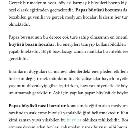
Gerçek bir medyum hoca, böylesi karmaşık büyüleri bozup kişil
özel olarak eğitimden geçmektedir.
Papaz büyüsü bozumu
da
bozabilen güvenilir ve gerçek medyum hocalar, bizlerin her tür
olmaktadır.
Papaz büyüsünün bu derece çok türe sahip olmasının en önemli s
büyüsü bozan hocalar
, bu enerjileri tanıyıp kullanabildikle
yapabilmektedir. Büyü bozulacağı zaman mutlaka bu nitelikle
gereklidir.
İnsanların duyguları da manevi alemlerdeki enerjileden etkilen
hislerini değiştirmek mümkündür. Bu çalışmalar hayırlı niyetle
yaşamını düzenleyip güzelleştirirken, hayırsız niyetlerle de böyl
unutmamak gereklidir. Aşk için yapılan papaz büyüsü de böylesi
Papaz büyüsü nasıl bozulur
konusunda eğitim alan medyum ho
tarafından aşık etme büyüsü yapılabildiğini belirtmektedir. Ki
kimi zaman yuva yıkabilen bu
büyüler
oldukça tehlikelidir. Bo
etmeye devam eden böylesi çalışmalar, papaz büyüsü gibi büyü