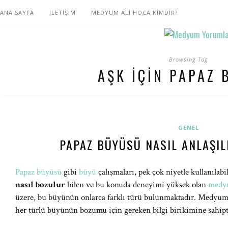
ANA SAYFA
İLETİŞİM
MEDYUM ALİ HOCA KİMDİR?
Browsing Tag
AŞK IÇIN PAPAZ
GENEL
PAPAZ BÜYÜSÜ NASIL ANLAŞIL
Papaz büyüsü
gibi
büyü
çalışmaları, pek çok niyetle kullanılab
nasıl bozulur
bilen ve bu konuda deneyimi yüksek olan
medy
üzere, bu büyünün onlarca farklı türü bulunmaktadır. Medyum 
her türlü büyünün bozumu için gereken bilgi birikimine sahipt