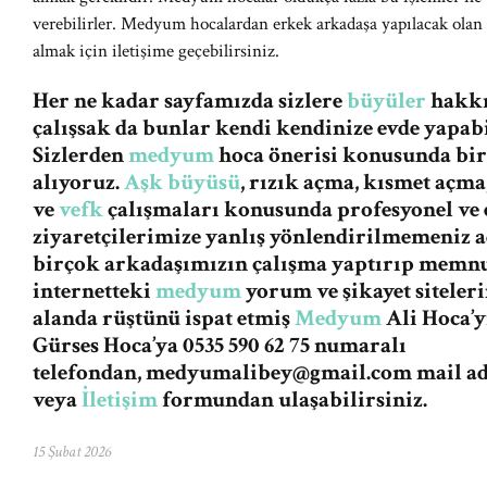
verebilirler. Medyum hocalardan erkek arkadaşa yapılacak olan 
almak için iletişime geçebilirsiniz.
Her ne kadar sayfamızda sizlere
büyüler
hakkın
çalışsak da bunlar kendi kendinize evde yapabi
Sizlerden
medyum
hoca önerisi konusunda bi
alıyoruz.
Aşk büyüsü
, rızık açma, kısmet açma
ve
vefk
çalışmaları konusunda profesyonel ve e
ziyaretçilerimize yanlış yönlendirilmemeniz
birçok arkadaşımızın çalışma yaptırıp memnu
internetteki
medyum
yorum ve şikayet siteleri
alanda rüştünü ispat etmiş
Medyum
Ali Hoca’y
Gürses Hoca’ya 0535 590 62 75 numaralı
telefondan,
medyumalibey@gmail.com
mail a
veya
İletişim
formundan ulaşabilirsiniz.
15 Şubat 2026