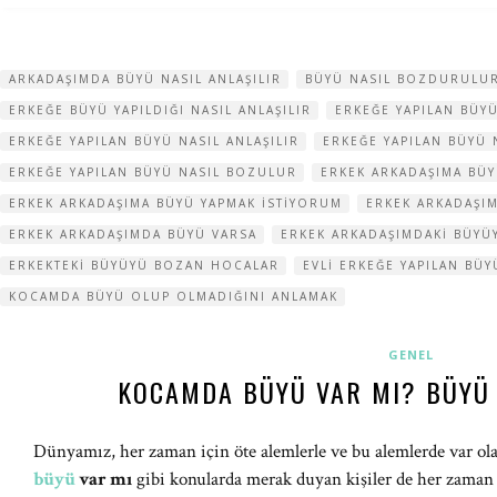
ARKADAŞIMDA BÜYÜ NASIL ANLAŞILIR
BÜYÜ NASIL BOZDURULU
ERKEĞE BÜYÜ YAPILDIĞI NASIL ANLAŞILIR
ERKEĞE YAPILAN BÜYÜ
ERKEĞE YAPILAN BÜYÜ NASIL ANLAŞILIR
ERKEĞE YAPILAN BÜYÜ
ERKEĞE YAPILAN BÜYÜ NASIL BOZULUR
ERKEK ARKADAŞIMA BÜY
ERKEK ARKADAŞIMA BÜYÜ YAPMAK ISTIYORUM
ERKEK ARKADAŞI
ERKEK ARKADAŞIMDA BÜYÜ VARSA
ERKEK ARKADAŞIMDAKI BÜY
ERKEKTEKI BÜYÜYÜ BOZAN HOCALAR
EVLI ERKEĞE YAPILAN BÜ
KOCAMDA BÜYÜ OLUP OLMADIĞINI ANLAMAK
GENEL
KOCAMDA BÜYÜ VAR MI? BÜYÜ
Dünyamız, her zaman için öte alemlerle ve bu alemlerde var olan
büyü
var mı
gibi konularda merak duyan kişiler de her zaman 