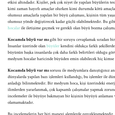
etkisi altındadır. Kişiler, pek çok niyet ile yapılan büyülerin tes
kimi zaman hayırlı amaçlar olurken kimi durumda kötü amaçları
olumsuz amaçlarla yapılan bir büyü çalışması, kişinin tüm yaşant
olumsuz yönde değiştirecek kadar güçlü olabilmektedir. Bu gib
hocalar
ile iletişime geçmek ve gerekli olan büyü bozma çalışm
Kocamda büyü var mı
gibi bir soruyu cevaplamak sıradan bir 
İnsanlar üzerinde olan
büyüler
kendini oldukça farklı şekillerd
büyünün başka insanlarda çok daha farklı belirtileri olduğu gö
medyum hocalar haricinde büyüden emin olabilecek hiç kimse 
Kocamda büyü var mı
sorusu ile medyumlara danıştığınız 
dünyalarda yapılan bazı işlemleri kullandığı, bu işlemler ile dü
anladığı bilinmektedir. Bir medyum hoca, kişi üzerindeki enerj
ilimlerden yararlanmak, çok kapsamlı çalışmalar yapmak zorund
incelemeler ile büyüye bakmayan bir kişinin büyüyü anlaması
olamamaktadır.
Bu incelemelerin her biri manevi alemlerde gerçekleşmektedir.