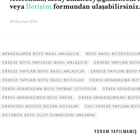
veya
İletişim
formundan ulaşabilirsiniz.
30 Haziran 2024
ARKADAŞIMDA BÜYÜ NASIL ANLAŞILIR
BÜYÜ NASIL BOZDURULU
ERKEĞE BÜYÜ YAPILDIĞI NASIL ANLAŞILIR
ERKEĞE YAPILAN BÜYÜ
ERKEĞE YAPILAN BÜYÜ NASIL ANLAŞILIR
ERKEĞE YAPILAN BÜYÜ
ERKEĞE YAPILAN BÜYÜ NASIL BOZULUR
ERKEK ARKADAŞIMA BÜY
ERKEK ARKADAŞIMA BÜYÜ YAPMAK ISTIYORUM
ERKEK ARKADAŞI
ERKEK ARKADAŞIMDA BÜYÜ VARSA
ERKEK ARKADAŞIMDAKI BÜY
ERKEKTEKI BÜYÜYÜ BOZAN HOCALAR
EVLI ERKEĞE YAPILAN BÜ
KOCAMDA BÜYÜ OLUP OLMADIĞINI ANLAMAK
YORUM YAPILMAMIŞ