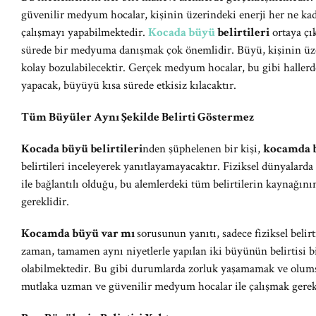
güvenilir medyum hocalar, kişinin üzerindeki enerji her ne ka
çalışmayı yapabilmektedir.
Kocada büyü
belirtileri
ortaya çı
sürede bir medyuma danışmak çok önemlidir. Büyü, kişinin üzer
kolay bozulabilecektir. Gerçek medyum hocalar, bu gibi hallerd
yapacak, büyüyü kısa sürede etkisiz kılacaktır.
Tüm Büyüler Aynı Şekilde Belirti Göstermez
Kocada büyü belirtileri
nden şüphelenen bir kişi,
kocamda 
belirtileri inceleyerek yanıtlayamayacaktır. Fiziksel dünyalarda
ile bağlantılı olduğu, bu alemlerdeki tüm belirtilerin kaynağ
gereklidir.
Kocamda büyü var mı
sorusunun yanıtı, sadece fiziksel belirt
zaman, tamamen aynı niyetlerle yapılan iki büyünün belirtisi b
olabilmektedir. Bu gibi durumlarda zorluk yaşamamak ve olumsu
mutlaka uzman ve güvenilir medyum hocalar ile çalışmak gerekl