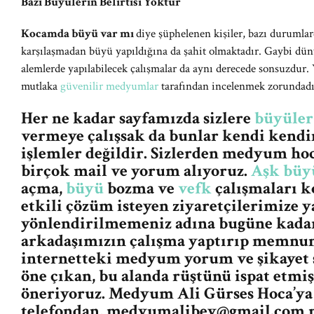
Bazı Büyülerin Belirtisi Yoktur
Kocamda büyü var mı
diye şüphelenen kişiler, bazı durumlarda
karşılaşmadan büyü yapıldığına da şahit olmaktadır. Gaybi dün
alemlerde yapılabilecek çalışmalar da aynı derecede sonsuzdur.
mutlaka
güvenilir medyumlar
tarafından incelenmek zorundadı
Her ne kadar sayfamızda sizlere
büyüler
vermeye çalışsak da bunlar kendi kendin
işlemler değildir. Sizlerden medyum ho
birçok mail ve yorum alıyoruz.
Aşk büy
açma,
büyü
bozma ve
vefk
çalışmaları k
etkili çözüm isteyen ziyaretçilerimize y
yönlendirilmemeniz adına bugüne kada
arkadaşımızın çalışma yaptırıp memnun
internetteki medyum yorum ve şikayet s
öne çıkan, bu alanda rüştünü ispat etm
öneriyoruz. Medyum Ali Gürses Hoca’ya 
telefondan,
medyumalibey@gmail.com
m