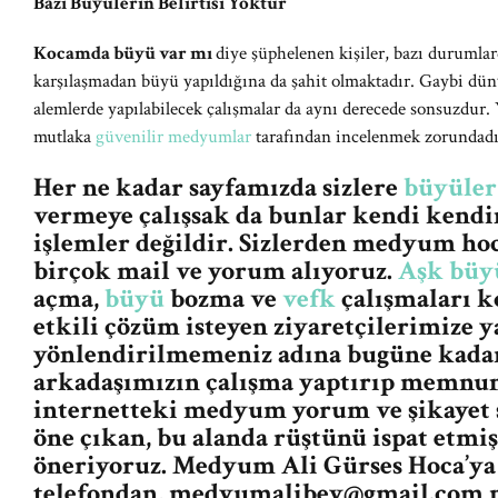
Bazı Büyülerin Belirtisi Yoktur
Kocamda büyü var mı
diye şüphelenen kişiler, bazı durumlarda
karşılaşmadan büyü yapıldığına da şahit olmaktadır. Gaybi dün
alemlerde yapılabilecek çalışmalar da aynı derecede sonsuzdur.
mutlaka
güvenilir medyumlar
tarafından incelenmek zorundadı
Her ne kadar sayfamızda sizlere
büyüler
vermeye çalışsak da bunlar kendi kendin
işlemler değildir. Sizlerden medyum ho
birçok mail ve yorum alıyoruz.
Aşk büy
açma,
büyü
bozma ve
vefk
çalışmaları k
etkili çözüm isteyen ziyaretçilerimize y
yönlendirilmemeniz adına bugüne kada
arkadaşımızın çalışma yaptırıp memnun
internetteki medyum yorum ve şikayet s
öne çıkan, bu alanda rüştünü ispat etm
öneriyoruz. Medyum Ali Gürses Hoca’ya 
telefondan,
medyumalibey@gmail.com
m