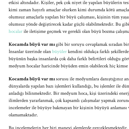
etkisi altındadır. Kişiler, pek çok niyet ile yapılan büyülerin tes
kimi zaman hayırlı amaçlar olurken kimi durumda kötü amaçları
olumsuz amaçlarla yapılan bir büyü çalışması, kişinin tüm yaşant
olumsuz yönde değiştirecek kadar güçlü olabilmektedir. Bu gib
hocalar
ile iletişime geçmek ve gerekli olan büyü bozma çalışm
Kocamda büyü var mı
gibi bir soruyu cevaplamak sıradan bir 
İnsanlar üzerinde olan
büyüler
kendini oldukça farklı şekillerd
büyünün başka insanlarda çok daha farklı belirtileri olduğu gö
medyum hocalar haricinde büyüden emin olabilecek hiç kimse 
Kocamda büyü var mı
sorusu ile medyumlara danıştığınız 
dünyalarda yapılan bazı işlemleri kullandığı, bu işlemler ile dü
anladığı bilinmektedir. Bir medyum hoca, kişi üzerindeki enerj
ilimlerden yararlanmak, çok kapsamlı çalışmalar yapmak zorund
incelemeler ile büyüye bakmayan bir kişinin büyüyü anlaması
olamamaktadır.
Bu incelemelerin her biri manevi alemlerde gerçekleşmektedir.