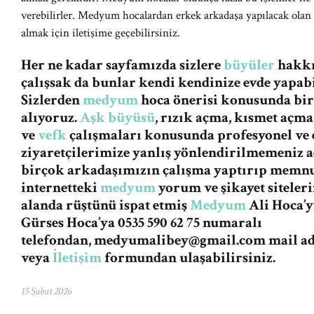
verebilirler. Medyum hocalardan erkek arkadaşa yapılacak olan 
almak için iletişime geçebilirsiniz.
Her ne kadar sayfamızda sizlere
büyüler
hakkın
çalışsak da bunlar kendi kendinize evde yapabi
Sizlerden
medyum
hoca önerisi konusunda bi
alıyoruz.
Aşk büyüsü
, rızık açma, kısmet açma
ve
vefk
çalışmaları konusunda profesyonel ve e
ziyaretçilerimize yanlış yönlendirilmemeniz
birçok arkadaşımızın çalışma yaptırıp memnu
internetteki
medyum
yorum ve şikayet siteleri
alanda rüştünü ispat etmiş
Medyum
Ali Hoca’y
Gürses Hoca’ya 0535 590 62 75 numaralı
telefondan,
medyumalibey@gmail.com
mail a
veya
İletişim
formundan ulaşabilirsiniz.
15 Şubat 2026