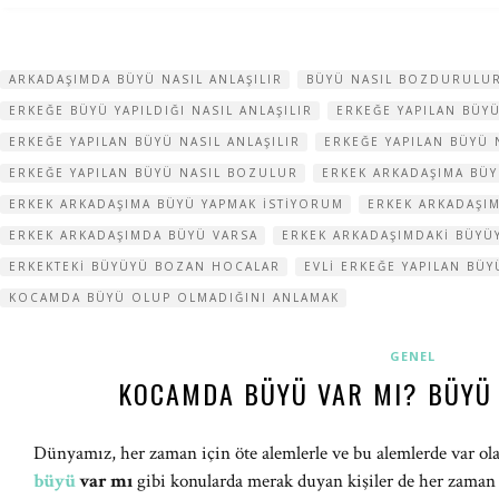
ARKADAŞIMDA BÜYÜ NASIL ANLAŞILIR
BÜYÜ NASIL BOZDURULU
ERKEĞE BÜYÜ YAPILDIĞI NASIL ANLAŞILIR
ERKEĞE YAPILAN BÜYÜ
ERKEĞE YAPILAN BÜYÜ NASIL ANLAŞILIR
ERKEĞE YAPILAN BÜYÜ
ERKEĞE YAPILAN BÜYÜ NASIL BOZULUR
ERKEK ARKADAŞIMA BÜY
ERKEK ARKADAŞIMA BÜYÜ YAPMAK ISTIYORUM
ERKEK ARKADAŞI
ERKEK ARKADAŞIMDA BÜYÜ VARSA
ERKEK ARKADAŞIMDAKI BÜY
ERKEKTEKI BÜYÜYÜ BOZAN HOCALAR
EVLI ERKEĞE YAPILAN BÜ
KOCAMDA BÜYÜ OLUP OLMADIĞINI ANLAMAK
GENEL
KOCAMDA BÜYÜ VAR MI? BÜYÜ
Dünyamız, her zaman için öte alemlerle ve bu alemlerde var olan
büyü
var mı
gibi konularda merak duyan kişiler de her zaman 