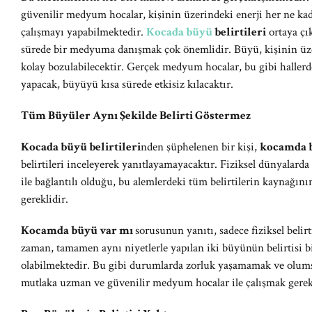
güvenilir medyum hocalar, kişinin üzerindeki enerji her ne ka
çalışmayı yapabilmektedir.
Kocada büyü
belirtileri
ortaya çı
sürede bir medyuma danışmak çok önemlidir. Büyü, kişinin üzer
kolay bozulabilecektir. Gerçek medyum hocalar, bu gibi hallerd
yapacak, büyüyü kısa sürede etkisiz kılacaktır.
Tüm Büyüler Aynı Şekilde Belirti Göstermez
Kocada büyü belirtileri
nden şüphelenen bir kişi,
kocamda 
belirtileri inceleyerek yanıtlayamayacaktır. Fiziksel dünyalarda
ile bağlantılı olduğu, bu alemlerdeki tüm belirtilerin kaynağ
gereklidir.
Kocamda büyü var mı
sorusunun yanıtı, sadece fiziksel belirt
zaman, tamamen aynı niyetlerle yapılan iki büyünün belirtisi b
olabilmektedir. Bu gibi durumlarda zorluk yaşamamak ve olumsu
mutlaka uzman ve güvenilir medyum hocalar ile çalışmak gerekl