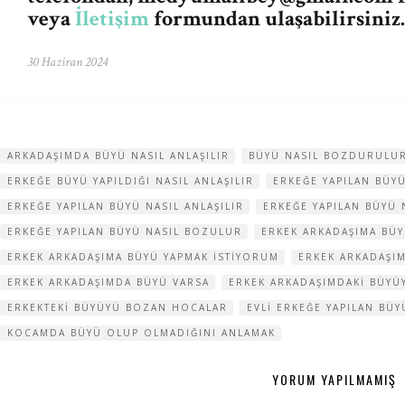
veya
İletişim
formundan ulaşabilirsiniz.
30 Haziran 2024
ARKADAŞIMDA BÜYÜ NASIL ANLAŞILIR
BÜYÜ NASIL BOZDURULU
ERKEĞE BÜYÜ YAPILDIĞI NASIL ANLAŞILIR
ERKEĞE YAPILAN BÜYÜ
ERKEĞE YAPILAN BÜYÜ NASIL ANLAŞILIR
ERKEĞE YAPILAN BÜYÜ
ERKEĞE YAPILAN BÜYÜ NASIL BOZULUR
ERKEK ARKADAŞIMA BÜY
ERKEK ARKADAŞIMA BÜYÜ YAPMAK ISTIYORUM
ERKEK ARKADAŞI
ERKEK ARKADAŞIMDA BÜYÜ VARSA
ERKEK ARKADAŞIMDAKI BÜY
ERKEKTEKI BÜYÜYÜ BOZAN HOCALAR
EVLI ERKEĞE YAPILAN BÜ
KOCAMDA BÜYÜ OLUP OLMADIĞINI ANLAMAK
YORUM YAPILMAMIŞ